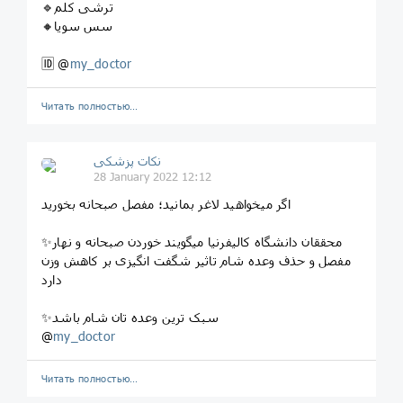
🔹ترشی کلم
🔸سس سویا
🆔 @
my_doctor
Читать полностью…
نکات پزشکی
28 January 2022 12:12
اگر میخواهید لاغر بمانید؛ مفصل صبحانه بخورید
✨محققان دانشگاه کالیفرنیا میگویند خوردن صبحانه و نهار
مفصل و حذف وعده شام تاثیر شگفت انگیزی بر کاهش وزن
دارد
✨سبک ترین وعده تان شام باشد
@
my_doctor
Читать полностью…