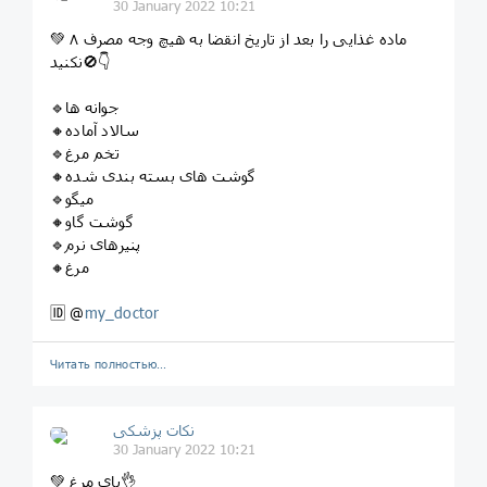
30 January 2022 10:21
💚 ۸ ماده غذایی را بعد از تاریخ انقضا به هیچ وجه مصرف
نکنید🚫👇
🔹جوانه ها
🔸سالاد آماده
🔹تخم مرغ
🔸گوشت های بسته بندی شده
🔹میگو
🔸گوشت گاو
🔹پنیرهای نرم
🔸مرغ
🆔 @
my_doctor
Читать полностью…
نکات پزشکی
30 January 2022 10:21
💚 پای مرغ👌