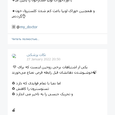
🔸و همچنین خوراک لوبیا باعث کم شدن کلسترول خون
می‎گردد👌
🆔 @
my_doctor
Читать полностью…
نکات پزشکی
27 January 2022 20:50
‍ 💛 یکی از اشتباهات برخی زوجین اینست که برای
خوشبوشدن دهانشان قبل رابطه قرص نعناع می‌خورند🍃
♻️ اما نعنا با تمام فوایدی که دارد
♻️ تستوسترون را کاهش
♻️ و تحریک جنسی را به تاخیر می اندازد
🍎