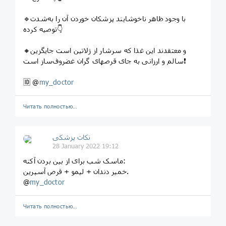
🔹با وجود ظاهر ناخوشایند پزشکان خوردن آن را به‌شدت
توصیه کرده👇
🔸و معتقدند این غذا که سرشار از ژلاتین است جایگزین
سالم و ارزانی به جای قرصهای گران غضروف‌ساز است❗️
🆔 @
my_doctor
Читать полностью…
نکات پزشکی
28 January 2022 19:12
ماسک شب برای از بین بردن آکنه:
خمیر دندان + لیمو + قرص آسپرین.
@
my_doctor
Читать полностью…