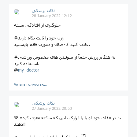
نکات پزشکی
28 January 2022 12:12
جلوگیری از افتادگی سینه
☘وزن خود را ثابت نگاه دارید
عادت کنید که صاف و بصورت قائم بایستید.
☘به هنگام ورزش حتماً از سوتیئن های مخصوص ورزشی
استفاده کنید.
@
my_doctor
Читать полностью…
نکات پزشکی
27 January 2022 20:50
💚 کسانی که سکته مغزی کرده‎اند در غذای خود لوبیا را قرار
دهند‼️
🔹خوراک لوبیا فشارخون را پایین می‎آورد👇