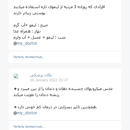
افرادی که روزانه 3 مرتبه از لیموی تازه استفاده میکنند
پوستی زیباتر دارند.
صبح : لیمو +آب گرم
نهار : همراه غذا
شب : لیمو + عسل + آب ولرم
@
my_doctor
Читать полностью…
نکات پزشکی
26 January 2022 20:27
🔸عدس میکروبهای چسبنده دهان و دندان را از بین میبرد و
ریشه دندان را تقویت میکند
🔹همچنين تاثیر بسزایی در درمان کم خونی دارد.
@
my_doctor
Читать полностью…