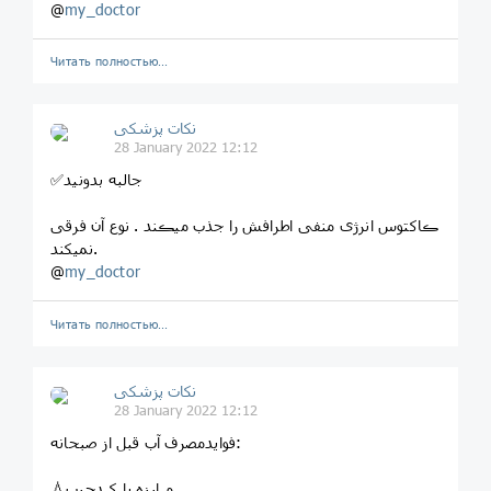
@
my_doctor
Читать полностью…
نکات پزشکی
28 January 2022 12:12
✅جالبه بدونید
ڪاکتوس انرژی منفی اطرافش را جذب میڪند . نوع آن فرقی
نمیکند.
@
my_doctor
Читать полностью…
نکات پزشکی
28 January 2022 12:12
فوایدمصرف آب قبل از صبحانه:
💧مبارزه با کبدچرب