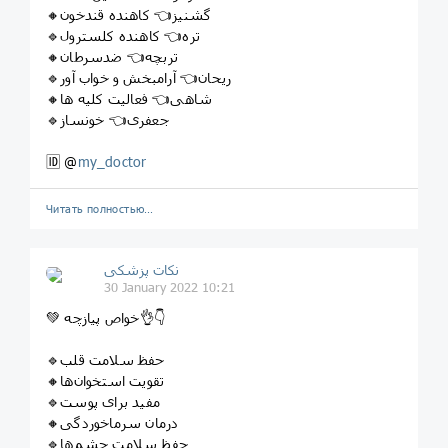
🔸گشنیز👈 کاهنده قندخون
🔹تره👈 کاهنده کلسترول
🔸تربچه👈 ضدسرطان
🔹ریحان👈 آرامبخش و خواب آور
🔸شاهی👈 فعالیت کلیه ها
🔹جعفری👈 خونساز
🆔 @
my_doctor
Читать полностью…
نکات پزشکی
30 January 2022 10:21
💚 خواص پیازچه👌👇
🔹حفظ سلامت قلب
🔸تقویت استخوان‌ها
🔹مفید برای پوست
🔸درمان سرماخوردگی
🔹حفظ سلامت چشم‌ها