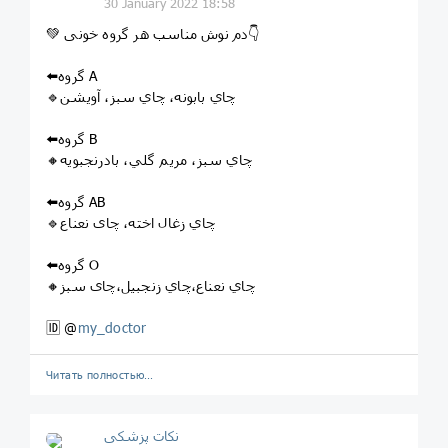
30 January 2022 18:58
💚 دم نوش مناسب هر گروه خونی👇
⬅️گروه A
🔹چاي بابونه، چاي سبز، آويشن
⬅️گروه B
🔸چاي سبز، مريم گلي، بادرنجبويه
⬅️گروه AB
🔹چاي زغال اخته، چای نعناع
⬅️گروه O
🔸چاي نعناع،چاي زنجبيل،چای سبز
🆔 @
my_doctor
Читать полностью…
نکات پزشکی