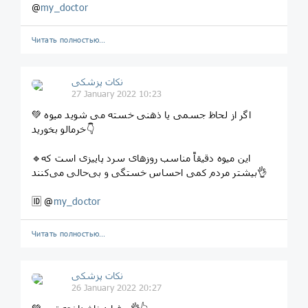
@
my_doctor
Читать полностью…
نکات پزشکی
27 January 2022 10:23
💚 اگر از لحاظ جسمی یا ذهنی خسته می شوید میوه
خرمالو بخورید👇
🔹این میوه دقیقاً مناسب روزهای سرد پاییزی است که
بیشتر مردم کمی احساس خستگی و بی‌حالی می‌کنند👌
🆔 @
my_doctor
Читать полностью…
نکات پزشکی
26 January 2022 20:27