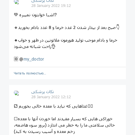
نکات پزشکی
28 January 2022 19:12
💚 شبا خوابتون نمیبره⁉️
🔹صبح بعد از بیدار شدن 2 عدد خرما و 8 عدد بادام بخورید👇
🔸خرما و بادام موجب تولید هورمون ملاتونین در ظهر و خواب
راحت شبانه می‌شود👌
🆔 @
my_doctor
Читать полностью…
نکات پزشکی
28 January 2022 12:12
⚁ غذاهایی که نباید با معده خالی بخوریم☝🏻
☐خوراکی هایی که بسیار مفیدند اما خوردن آنها با معده
خالی سلامتی ما را به خطر می اندازد (بروز سوء هاضمه،
زخم معده و آسیب رسیدن به کبد)