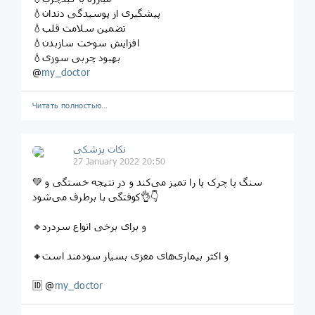
💧پیشگیری از پوسیدگی دندان
💧تضمین سلامت قلب
💧افزایش سوخت سازبدن
💧بهبود چربی سوزی
@
my_doctor
Читать полностью…
نکات پزشکی
27 January 2022 20:50
💚 سنگ پا چرک پا را تمیز می‌کند و در نتیجه خستگی و
کوفتگی پا برطرف می‌شود👌👇
🔹و برای برخی انواع سردرد
🔸و اکثر بیماری‌های مغزی بسیار سودمند است
🆔 @
my_doctor