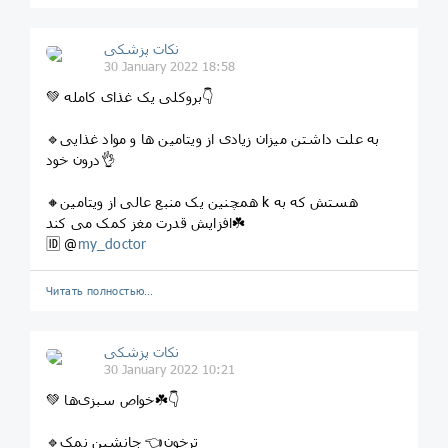
نکات پزشکی
30 January 2022 18:58
💚 بروکلی یک غذای کامله👇
🔹به علت داشتن میزان زیادی از ویتامین ها و مواد غذایی
درون خود👌
🔸همچنین یک منبع عالی از ویتامین k هستش که به
افزایش قدرت مغز کمک می کند☘️
🆔 @
my_doctor
Читать полностью…
نکات پزشکی
30 January 2022 10:21
💚 خواص سبزی‌ها☘️👇
🔹ترخون👈 جانشین نمک