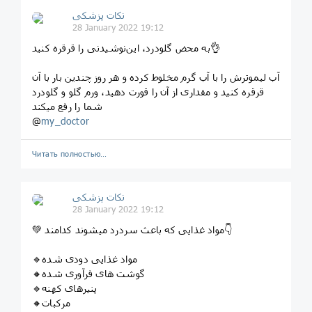
نکات پزشکی
28 January 2022 19:12
به محض گلودرد، این‌نوشیدنی را قرقره کنید👌
آب لیموترش را با آب گرم مخلوط کرده و هر روز چندین بار با آن
قرقره کنید و مقداری از آن را قورت دهید، ورم گلو و گلودرد
شما را رفع میکند
@
my_doctor
Читать полностью…
نکات پزشکی
28 January 2022 19:12
💚 مواد غذایی که باعث سردرد میشوند کدامند👇
🔹مواد غذایی دودی شده
🔸گوشت های فرآوری شده
🔹پنیرهای کهنه
🔸مرکبات