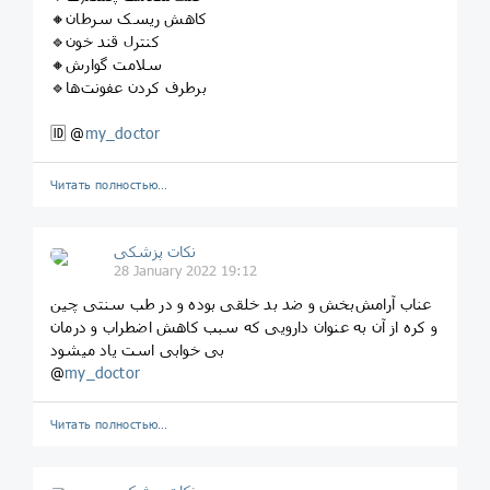
🔸کاهش ریسک سرطان
🔹کنترل قند خون
🔸سلامت گوارش
🔹برطرف کردن عفونت‌ها
🆔 @
my_doctor
Читать полностью…
نکات پزشکی
28 January 2022 19:12
عناب آرامش‌بخش و ضد بد خلقی بوده و در طب سنتی چین
و کره از آن به عنوان دارویی که سبب کاهش اضطراب و درمان
بی خوابی است یاد میشود
@
my_doctor
Читать полностью…