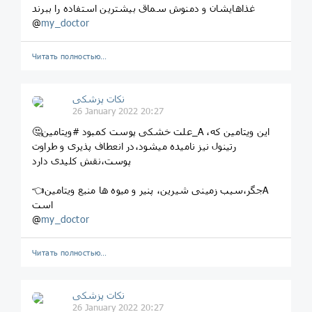
غذاهایشان و دمنوش سماق بیشترین استفاده را ببرند
@
my_doctor
Читать полностью…
نکات پزشکی
26 January 2022 20:27
🤔علت خشکی پوست کمبود #ویتامین_A ،این ویتامین که
رتینول نیز نامیده میشود،در انعطاف پذیری و طراوت
پوست،نقش کلیدی دارد
👈جگر،سیب زمینی شیرین، پنیر و میوه ها منبع ویتامینA
است
@
my_doctor
Читать полностью…
نکات پزشکی
26 January 2022 20:27