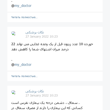
.
@
my_doctor
Читать полностью…
نکات پزشکی
27 January 2022 10:23
خوردن 10 عدد زيتون قبل از يک وعده غذايی می تواند 22
درصد ميزان اشتهای شما را كاهش دهد
.
@
my_doctor
Читать полностью…
نکات پزشکی
27 January 2022 10:23
سماق ، دشمن درجه یک بیماری نقرس است .
کسانی که این بیماری را دارند از مصرف سماق در