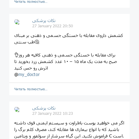
Читать полностью…
نکات پزشکی
27 January 2022 20:50
کشمش داروی مقابله با خستگی جسمی و ذهنی بر مبنای
طب سنتی🤔
👌برای مقابله با خستگی جسمی و ذهنی کافیه هر روز
صبح به مدت یک ماه ۱۵ – ۱۰ عدد کشمش زرد بخورید تا
اثرش رو حس کنید
@
my_doctor
Читать полностью…
نکات پزشکی
27 January 2022 10:23
اگر می خواهید پوست باطراوت و سیستم ایمنی قوی داشته
باشید که با انواع بیماری ها مقابله کند، مصرف کلم برگ را
فراموش نکنید. این گیاه سرشار از سولفور و ویتامین C است.