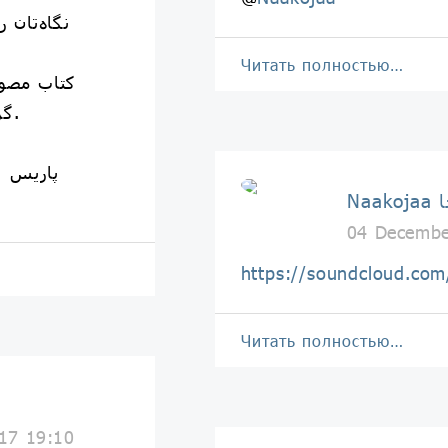
‏نگاه‌تان
Читать полностью…
‏کتاب مصو
گرم‌ترین رنگ است» ساخته شد.
‏نشر ⁧ #ناکجا ⁩ و کتابفروشی در ⁧ پاریس ⁩
جا
04 Decembe
https://soundcloud.co
Читать полностью…
17 19:10