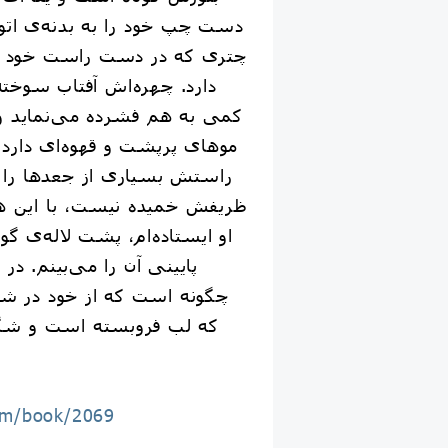
دست چپ خود را به بدنه‌ى اتو
چترى كه در دست راست خود گرف
دارد. چهره‌اش آفتاب سوخ
كمى به هم فشرده مى‌نمايد و 
موهاى پرپشت و قهوه‌اى دارد
راستش بسيارى از جعدها را
ظريفش خميده نيست، با اين هم
او ايستاده‌ام، پشت لاله‌ى
پايينى آن را مى‌بينم. در
چگونه است كه از خود در 
كه لب فروبسته است و شگف
om/book/2069