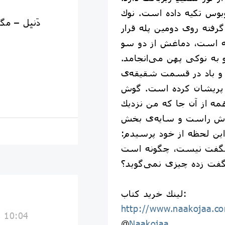
بوس تكيه داده است. نوك
دَنیِل – م
ته روى دومين پله قرار
ته است، دماغش از دو سو
به نوكى پهن مى‌انجامد.
 و باد در قسمت شقيقه‌ى
 پريشان كرده است. گوش
ه از آن جا كه من نزديك
 گوش راست و سايه‌ى بخش
 اين لحظه از خود پرسيدم:
شگفت نيست، چگونه است
ت زده چيزى نمى‌گويد؟
‎لينك خريد كتاب:
http://www.naakojaa.c
8 10:04
@
Naakojaa