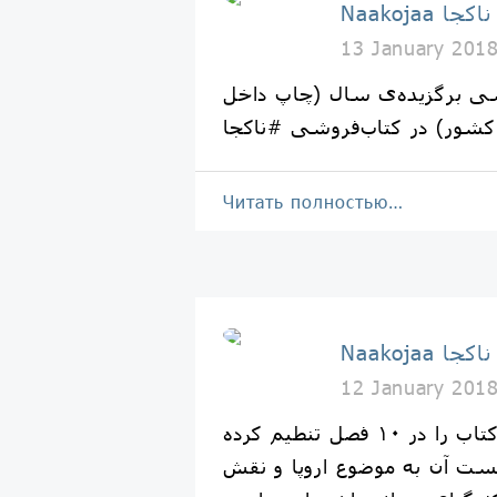
Naakojaa ناکجا
13 January 201
سی برگزیده‌ی سال (چاپ داخل
کشور) در کتاب‌فروشی #ناکجا
Читать полностью…
Naakojaa ناکجا
12 January 201
کسینجر این کتاب را در ۱۰ فصل تنطیم کرده
ت آن به موضوع اروپا و نقش