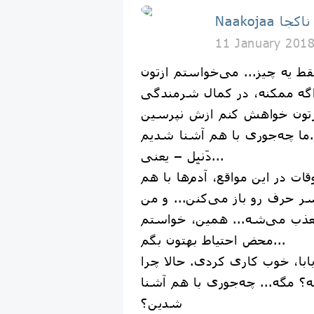
Naakojaa ناکجا
11 January 201
قط یه چیز... می‌خواستم ازتون
گه ممکنه، در کمال شرمندگی
زتون خواهش کنم ازش نپرسین
ا شدیم...
دَنیِل – یعنی...
قات در این مواقع، آدم‌ها با هم
ر حرف رو باز می‌کنن... و من
عذب می‌شه... همین، خواستم
محض احتیاط بهتون بگم...
 بابا، خوب کاری کردی. حالا چرا
 مگه... چه‌جوری با هم آشنا
شدین؟