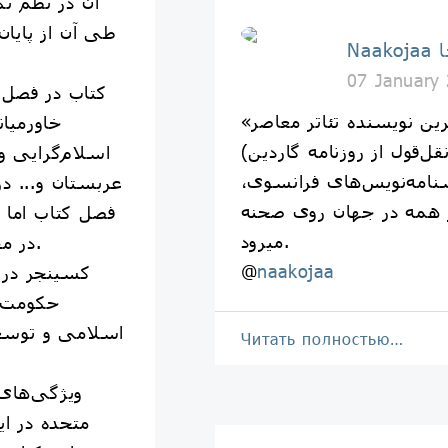
آن در نظم ت
طی آن از پایان
جا
07 January
کتاب در فصل 
رین نویسنده تئاتر معاصر»
خاورمیان
اسلام‌گرایی و
نامه‌نویس‌های فرانسوی،
عربستان و... 
ز همه در جهان روی صحنه
فصل کتاب اما ب
میرود.
در مقابل هم توجه نشان داده است.
@
naakojaa
کسینجر در
حکومت‌د
اسلامی و توسعه
Читать полностью…
ویژگی‌های 
متحده در ا