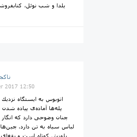
یلدا و شب نوئل، کتابفروش
Naakojaa ناک
r 2017 12:50
اتوبوس به ايستگاه نزديك
پله‌ها آماده‌ى پياده شدن
چنان وضوحى دارد كه انگار
لباس سياه به تن دارد. چين‌ه
بلوزش كوتاه است و يقه‌اى از