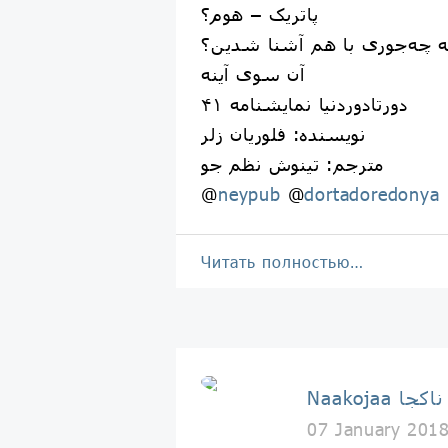
پاتریک – هوم؟
گه چه‌جوری با هم آشنا شدین؟
‎آن سوى آينه
دورتادوردنیا نمایشنامه ۴۱
‎نویسنده: فلوریان زلر
‎مترجم: تینوش نظم جو
@
neypub
@
dortadoredonya
Читать полностью…
Naakojaa ناکجا
07 January 201