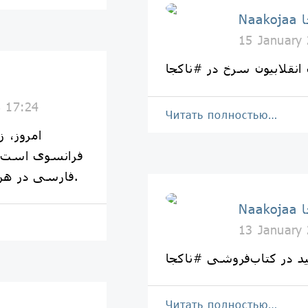
جا
15 January
 انقلابيون سرخ در #ناكجا
8 17:24
Читать полностью…
امروز، ز
فرانسوى است.📚
فارسى در هركجاى جهان از #ناكجا بخواهيد.
جا
13 January
د در کتاب‌فروشی #ناکجا
Читать полностью…