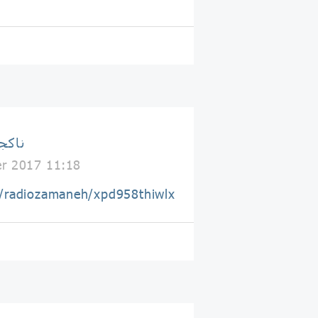
Naakojaa ناک
r 2017 11:18
m/radiozamaneh/xpd958thiwlx