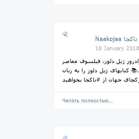
Naakojaa ناکجا
18 January 201
ادروز ژيل دلوز، فيلسوف معاصر
 كتابهاى ژيل دلوز را به زبان
Читать полностью…