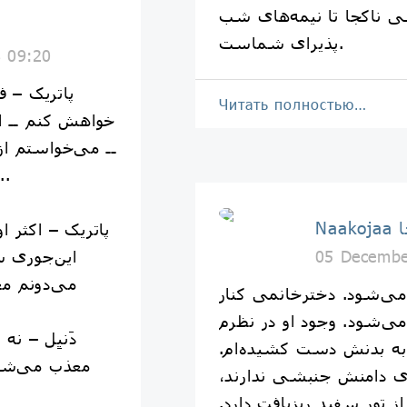
ی ناکجا تا نیمه‌های شب
پذیرای شماست.
8 09:20
پاتریک – ف
Читать полностью…
خواهش کنم ــ ا
ــ می‌خواستم ا
ما چه‌جوری با هم آشن
جا
پاتریک – اکثر او
این‌جوری س
05 Decembe
می‌دونم م
 مى‌شود. دخترخانمى كنار
 مى‌شود. وجود او در نظرم
دَنیِل – نه
 به بدنش دست كشيده‌ام.
معذب می‌شه؟
اى دامنش جنبشى ندارند،
 تور سفيدِ ريزبافت دارد.