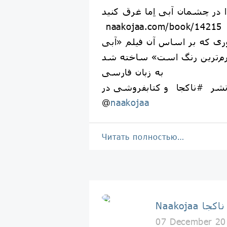
 را در چشمان آبی اِما غرق کنید
‏⁦ naakojaa.com/book/14215 ⁩
ری که بر اساس آن فیلم «آبی
‏به زبان فارسی
@
naakojaa
Читать полностью…
Naakojaa ناکجا
07 December 20