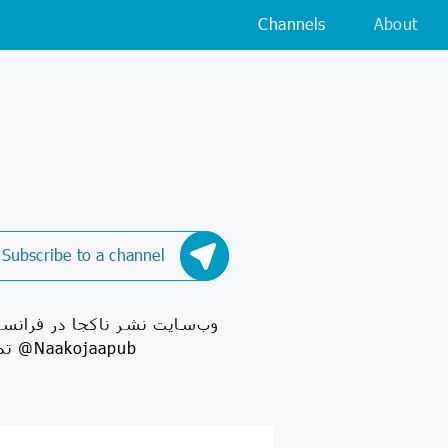
Channels
About
Subscribe to a channel
وب‌سایت نشر ناکجا در فرانس
مورد علاقه‌ی خود را سفارش بدهید ‏www.naakojaa.com تماس مستقیم با ما @Naakojaapub