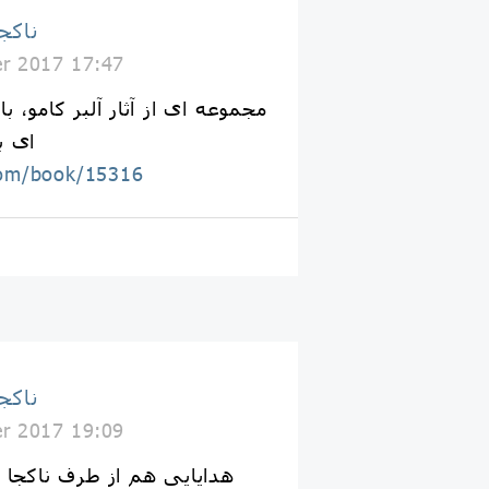
Naakojaa ناک
r 2017 17:47
مجموعه اى از آثار آلبر كامو، ب
اى ب
com/book/15316
Naakojaa ناک
r 2017 19:09
هدایایی هم از طرف ناکجا ب