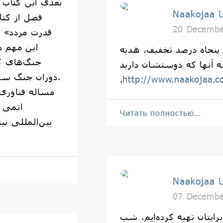
بعدی این کتاب 
جا
فصل از کتا
20 Decembe
قدرت مردد» ی
این مهم د
ا پنجاه درصد تخفيف، هديه
جنگ‌های کر
ه آنها كه دوستشان داريد
دوران جنگ سرد را مورد بررسی قرار می‌دهد.
.
http://www.naakojaa.
مساله فناوری‌
اتمی 
Читать полностью…
بین‌المللی ن
جا
07 Decembe
رایتان تهیه کرده‌ایم. شب