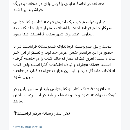
مختلف در اقامتگاه ایلی زاگرس واقع در منطقه بندریگ
فراشبند برپا شد.
در این مراسم خیر نیک اندیش عرصه کتاب و کتابخوانی
سرکار خانم فرزانه اخوت با اهدای بیش از هزار جلد کتاب به
مدارس عشایری شهرستان فراشبند اهدا نمود.
مجید وامق سرپرست فرمانداری شهرستان فراشبند نیز با
حضور در این مراسم ضمن عرض خداقوت و تشکر از این خیر
بیان داشت: امروز فضای مجازی جای کتاب را در جامعه گرفته
است، فضای مجازی و تبادل اطلاعات گذرا است ولی کتاب
اطلاعات ماندگار دارد و باید این مزایای خواندن کتاب در جامعه
تبیین شود.
وی افزود: فرهنگ كتاب و كتابخوانی بايد از سنين پايين در
كودكان نهادينه شود و خانواده ها نیز باید در این ترغیب تلاش
نمایند.
🌴نخل بیدار رسانه مردم فراشبند
Читать полностью…