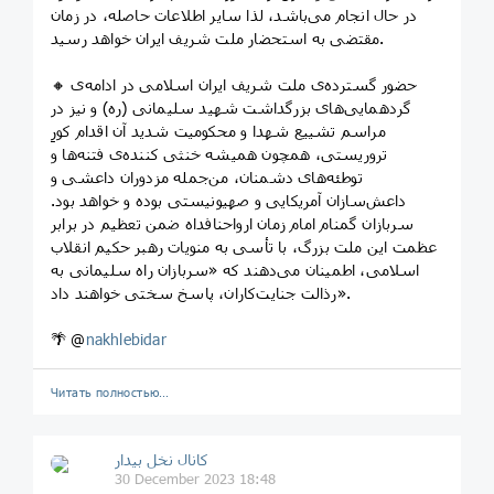
در حال انجام می‌باشد، لذا سایر اطلاعات حاصله، در زمان
مقتضی به استحضار ملت شریف ایران خواهد رسید.
🔸 حضور گسترده‌ی ملت شریف ایران اسلامی در ادامه‌ی
گردهمایی‌های بزرگداشت شهید سلیمانی (ره) و نیز در
مراسم تشییع شهدا و محکومیت شدید آن اقدام کورِ
تروریستی، همچون همیشه خنثی کننده‌ی فتنه‌ها و
توطئه‌های دشمنان، من‌جمله مزدوران داعشی و
داعش‌سازان آمریکایی و صهیونیستی بوده و خواهد بود.
سربازان گمنام امام زمان ارواحنافداه ضمن تعظیم در برابر
عظمت این ملت بزرگ، با تأسی به منویات رهبر حکیم انقلاب
اسلامی، اطمینان می‌دهند که «سربازان راه سلیمانی به
رذالت جنایت‌کاران، پاسخ سختی خواهند داد».
🌴 @
nakhlebidar
Читать полностью…
کانال نخل بیدار
30 December 2023 18:48