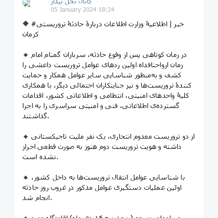
کانال نخل بیدار
05 January 2024 18:24
🔶 #خبر | اطلاعیۀ وزارت اطلاعات دربارۀ حادثۀ تروریستی
کرمان
🔸 در زمان کوتاهی پس از وقوع حادثه‌، سربازان گمنام امام
زمان ارواحنافداه اولین ردهای عوامل تروریست داعشی را
کشف و به‌منظور شناسایی سایر عوامل همکار و حمایت
کنندۀ تروریست‌ها و نیز جنایتکاران احتمالی دیگر، با همکاری
کلیۀ واحدهای امنیتی، انتظامی و اطلاعاتی کشور، اقدامات
گسترده‌ی اطلاعاتی، فنی و امنیتی سراسری را به اجرا
گذاشتند.
🔸 از دو تروریست معدوم انتحاری، یک نفر ملیت تاجیکستانی
داشته و هویت تروریست دوم هنوز به صورت قطعی احراز
نشده است.
🔸 با شناسایی عوامل انتقال تروریست‌ها به داخل کشور،
اولین عملیات دستگیری عوامل مذکور در غروب روز حادثه
انجام شد.
🔸 در بامداد روز بعد (پنج‌شنبه ۱۴ دی ماه) اقامتگاه مورد