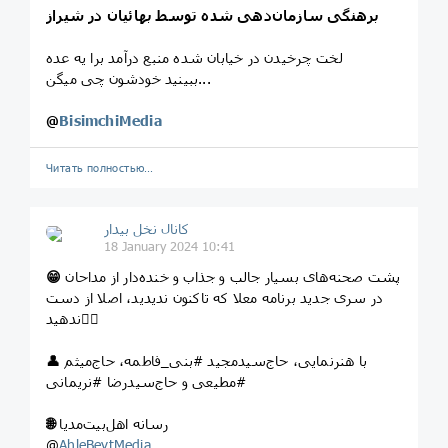
برهنگی سازمان‌دهی شده توسط بهائیان در شیراز
لخت چرخیدن در خیابان شده منبع درآمد برا یه عده
ببینید خودشون چی میگن...
@
BisimchiMedia
Читать полностью…
کانال نخل بیدار
18 January 2024 10:41
پشت صحنه‌های بسیار جالب و جذاب و خنده‌دار از مداحان
😁
در سری جدید برنامه معلا که تاکنون ندیدید، اصلا از دست
ندهید👌🏻
👤 با هنرنمایی، حاج‌سیدمجید #بنی_فاطمه، حاج‌میثم
#مطیعی و حاج‌سیدرضا #نریمانی
رسانه‌ اهل‌بیت‌مدیا
🌐
@
AhleBeytMedia