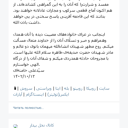
مفسد و شرارت‌زا که آنان را به این گمراهی کشانده‌اند، از
هم اکنون آماج قطعی سرکوب و مجازات عادلانه خواهند بود.
بدانند که این فاجعه آفرینی پاسخ سختی در پی خواهد
داشت باذن الله.
اینجانب در عزای خانواده‌های مصیبت دیده با آنان همدل
وهمراهم و صبر و تسلّای آنان را از خداوند متعال مسألت
میکنم. روح مطهر شهیدان انشاءالله میهمان بانوی دو عالم و
مادر شهیدان حضرت صدیقه‌ی طاهره سلام الله علیها است.
با مجروحان حادثه همدردی میکنم و شفای آنان را از درگاه
الهی خواستارم.
سیّدعلی خامنه‌ای
۱۴۰۲/۱۰/۱۳
سایت
|
روبیکا
|
روبینو
|
بله
|
ایتا
|
ویراستی
|
سروش
|
📱
ایکس(توئیتر)
|
اینستاگرام
|
آپارات
Читать полностью…
کانال نخل بیدار