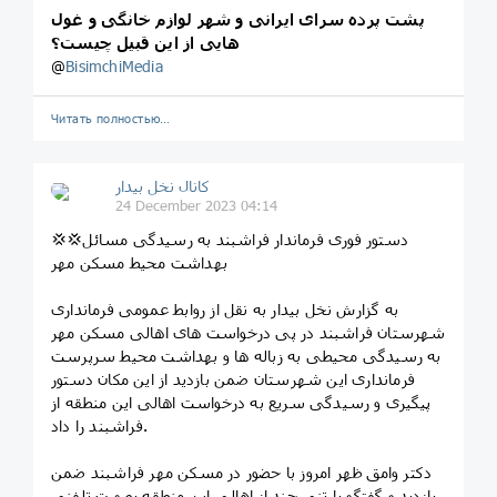
پشت پرده سرای ایرانی و شهر لوازم خانگی و غول
هایی از این قبیل چیست؟
@
BisimchiMedia
Читать полностью…
کانال نخل بیدار
24 December 2023 04:14
💢💢دستور فوری فرماندار فراشبند به رسیدگی مسائل
بهداشت محیط مسکن مهر
به گزارش نخل بیدار به نقل از روابط عمومی فرمانداری
شهرستان فراشبند در پی درخواست های اهالی مسکن مهر
به رسیدگی محیطی به زباله ها و بهداشت محیط سرپرست
فرمانداری این شهرستان ضمن بازدید از این مکان دستور
پیگیری و رسیدگی سریع به درخواست اهالی این منطقه از
فراشبند را داد.
دکتر وامق ظهر امروز با حضور در مسکن مهر فراشبند ضمن
بازدید و گفتگو با تنی چند از اهالی این منطقه بصورت تلفنی