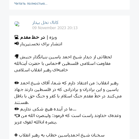
Читать полностью…
کانال نخل بیدار
09 November 2023 20:13
ویژه |
در خط مقدم
💻
انتشار برای نخستین‌بار
📢
لحظاتی از دیدار شیخ احمد یاسین بنیانگذار جنبش
🎥
مقاومت اسلامی فلسطین #حماس با حضرت آیت‌الله
خامنه‌ای رهبر انقلاب اسلامی
رهبر انقلاب: من اعتقاد دارم که شما، آقای شیخ احمد
✏️
یاسین و این برادران و برادرانی که در فلسطین دارند جهاد
می‌کنند در خطّ مقدم جنگ اسلام با کفر و جنگ حق با باطل
هستند.
ما در آینده هیچ شکی نداریم...
✏️
وعده‌ی خداوند راست است که فرمود: ولینصرن‌ الله‌ من‌
👈
ینصره‌ ان‌الله‌ لقوی‌ عزیز.
سخنان شیخ احمدیاسین خطاب به رهبر انقلاب
➕