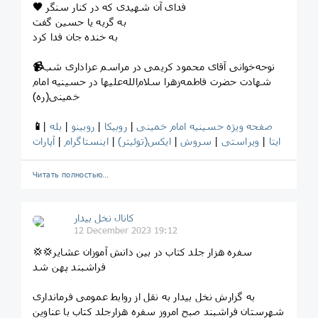
فدای آن شهیدی که در کنار سنگر
🖤
به گریه یا حسین گفت
به خنده جان فدا کرد
نوحه‌خوانی آقای محمود کریمی در مراسم عزاداری شب
📹
شهادت حضرت فاطمه‌زهرا سلام‌الله‌علیها در حسینیه امام
خمینی(ره)
صفحه ویژه حسینیه امام خمینی
|
روبیکا
|
روبینو
|
بله
|
📱
ایتا
|
ویراستی
|
سروش
|
ایکس(توئیتر)
|
اینستاگرام
|
آپارات
Читать полностью…
کانال نخل بیدار
12 December 2023 19:12
💢💢سفره هزار جلد کتاب در بین دانش آموزان عشایر
فراشبند پهن شد
به گزارش نخل بیدار به نقل از روابط عمومی فرمانداری
شهرستان فراشبند صبح امروز سفره هزارجلد کتاب با عناوین