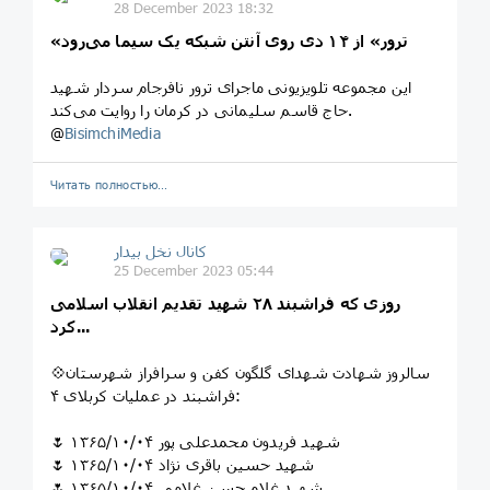
28 December 2023 18:32
«ترور» از ۱۴ دی روی آنتن شبکه یک سیما می‌رود
این مجموعه تلویزیونی ماجرای ترور نافرجام سردار شهید
حاج قاسم سلیمانی در کرمان را روایت می‌کند.
@
BisimchiMedia
Читать полностью…
کانال نخل بیدار
25 December 2023 05:44
روزی که فراشبند ۲۸ شهید تقدیم انقلاب اسلامی
کرد...
💠سالروز شهادت شهدای گلگون کفن و سرافراز شهرستان
فراشبند در عملیات کربلای ۴:
🌷 شهید فریدون محمدعلی پور ۱۳۶۵/۱۰/۰۴
🌷 شهید حسین باقری نژاد ۱۳۶۵/۱۰/۰۴
🌷 شهید غلام حسن غلامی ۱۳۶۵/۱۰/۰۴