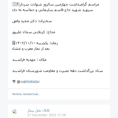
🇮🇷مراسم گرامیداشت چهارمین سالروز شهادت سردار
سپهبد شهید حاج قاسم سلیمانی و حماسه نه دی
سخنران: دکتر مجید وامق
مداح: کربلایی سجاد علیپور
🗒زمان: یکشنبه ١۴۰۲/١۰/۱۰
بعد از نماز مغرب و عشاء
مکان : مهدیه فراشبند
ستاد بزرگداشت دهه بصیرت و مقاومت شهرستان فراشبند
🌴 @
nakhlebidar
Читать полностью…
کانال نخل بیدار
27 December 2023 17:38