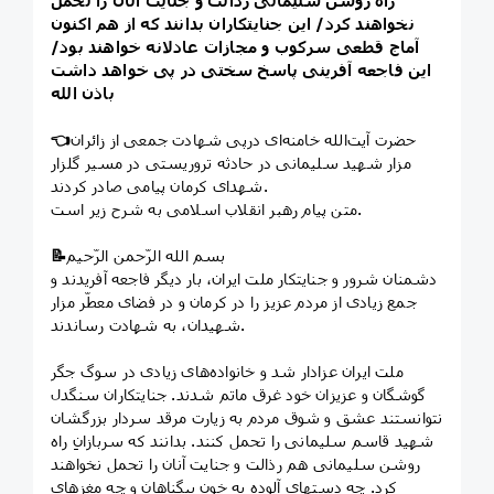
راه روشن سلیمانی رذالت و جنایت آنان را تحمل
نخواهند کرد/ این جنایتکاران بدانند که از هم اکنون
آماج قطعی سرکوب و مجازات عادلانه خواهند بود/
این فاجعه آفرینی پاسخ سختی در پی خواهد داشت
باذن الله
حضرت آیت‌الله خامنه‌ای درپی شهادت جمعی از زائران
👈
مزار شهید سلیمانی در حادثه تروریستی در مسیر گلزار
شهدای کرمان پیامی صادر کردند.
متن پیام رهبر انقلاب اسلامی به شرح زیر است.
بسم الله الرّحمن الرّحیم
📝
دشمنان شرور و جنایتکار ملت ایران،‌ بار دیگر فاجعه آفریدند و
جمع زیادی از مردم عزیز را در کرمان و در فضای معطّر مزار
شهیدان، به شهادت رساندند.
ملت ایران عزادار شد و خانواده‌های زیادی در سوگ جگر
گوشگان و عزیزان خود غرق ماتم شدند. جنایتکاران سنگدل
نتوانستند عشق و شوق مردم به زیارت مرقد سردار بزرگشان
شهید قاسم سلیمانی را تحمل کنند. بدانند که سربازانِ راه
روشن سلیمانی هم رذالت و جنایت آنان را تحمل نخواهند
کرد. چه دستهای آلوده به خون بیگناهان و چه مغزهای