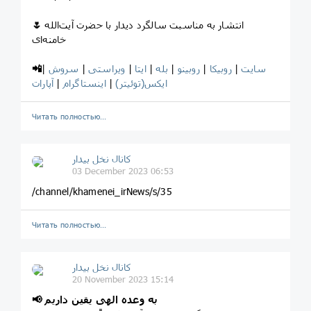
انتشار به مناسبت سالگرد دیدار با حضرت آیت‌الله
🌷
خامنه‌ای
سایت
|
روبیکا
|
روبینو
|
بله
|
ایتا
|
ویراستی
|
سروش
|
📲
ایکس(توئیتر)
|
اینستاگرام
|
آپارات
Читать полностью…
کانال نخل بیدار
03 December 2023 06:53
/channel/khamenei_irNews/s/35
Читать полностью…
کانال نخل بیدار
20 November 2023 15:14
به وعده الهی یقین داریم
📢