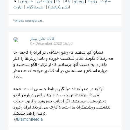
سایت
|
روبیکا
|
روبینو
|
بله
|
ایتا
|
ویراستی
|
سروش
|
📱
ایکس(توئیتر)
|
اینستاگرام
|
آپارات
Читать полностью…
کانال نخل بیدار
07 December 2023 16:50
نشانِ آنها بدهید که وضع اخلاقی در ایران را فاجعه جا
می‌زنند تا بگویند نظام شکست خورده و باید ارزش‌ها را کنار
بگذارد‌. به دست آنها برسانید که از ترکیه الگو ساختند و
درباره اسلام و مسلمانی در آن کشور حرف‌های خنده‌دار
زدند.
ترکیه در صدر تعداد میانگین روابط جنسی است، همه
می‌دانیم معنایش چیست و چه پیامی درباره زنان‌ و
دختران‌شان می‌دهد. اگر انقلاب نمی‌شد و قانون حجاب
نداشتیم روشنفکران ما احتمالا کاری می‌کردند ایران رکورد
ترکیه را هم بشکند.
@
BisimchiMedia