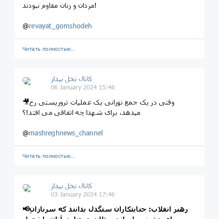
مردان و زنان مقاوم نبودند!
@
revayat_gomshodeh
Читать полностью…
کانال نخل بیدار
06 January 2024 15:46
🎥وقتی در یک جمع نورانی یک عملیات تروریستی رخ
میدهد، برای شهدا چه اتفاقی می افتد!؟
@
mashreghnews_channel
Читать полностью…
کانال نخل بیدار
03 January 2024 17:46
رهبر انقلاب: جنایتکاران سنگدل بدانند که سربازانِ
📢