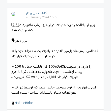
کانال نخل بیدار
20 January 2024 10:55
🇮🇷وزیر ارتباطات: رکورد جدیدی در ارتفاع پرتاب ماهواره در
کشور ثبت شد
🗣زارع پور:
🔹لحظاتی پیش ماهواره‌بر قائم۱۰۰ باموفقیت محموله خود را
در مدار 750 کیلومتری قرار داد.
🔹قائم100 که قابلیت حمل تا 100KGرا دارد، در سومین
پرتاب آزمایشی خود،ماهواره تحقیقاتی ثریا با جرم
تقریبی۵۰KG را در مدار ۷۵۰KM دایروی قرار داد.
🔹این ماهواره‌بر از نوع سوخت جامد است که توسط نیروی
هوافضای سپاه پاسداران ساخته شده است.
@
NakhleBidar