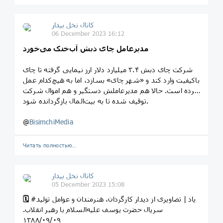
کانال نخل بیدار
06 December 2023 16:12
مدیرعامل چای دبش آب‌خنک می‌خورد
شرکت چای دبش ۳.۴ میلیارد دلار ارز نیمایی گرفته تا چای
باکیفیت وارد کند و «شهر چای» بسازد، اما به هیچ‌کدام عمل
نکرده است. حالا هم مدیرعاملش دستگیر و هم اموال شرکت
توقیف شده تا به بیت‌المال بازگردانده شود.
@
BisimchiMedia
Читать полностью…
کانال نخل بیدار
05 December 2023 15:08
#یاد | تصاویری از دیدار کارگردان، هنرمندان و عوامل تولید
🗓
سریال حضرت یوسف علیه‌السلام با رهبر انقلاب.
۱۳۸۸/۰۹/۰۹