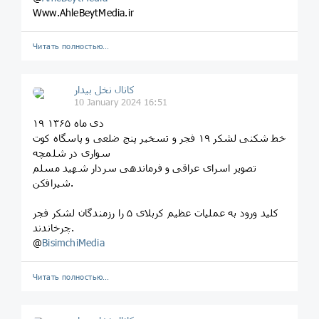
Www.AhleBeytMedia.ir
Читать полностью…
کانال نخل بیدار
10 January 2024 16:51
۱۹ دی ماه ۱۳۶۵
خط شکنی لشکر ۱۹ فجر و تسخیر پنج ضلعی و پاسگاه کوت
سواری در شلمچه
تصویر اسرای عراقی و فرماندهی سردار شهید مسلم
شیرافکن.
کلید ورود به عملیات عظیم کربلای ۵ را رزمندگان لشکر فجر
چرخاندند.
@
BisimchiMedia
Читать полностью…