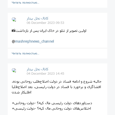
Читать полностью…
کانال نخل بیدار
06 December 2023 09:53
📸اولين تصوير از تتلو در خاک ایران پس از بازداشت
@
mashreghnews_channel
Читать полностью…
کانال نخل بیدار
04 December 2023 14:45
جالبه شروع و ادامه فساد در دولت اصلاح‌طلب روحانی بوده،
افشاگری و برخورد با فساد در دولت رئیسی، بعد اصلاح‌طلبا
طلبکار شدن!
+دستاوردهای دولت رئیسی مال کیه؟ -دولت روحانی
+اختلاس‌های دولت روحانی مال کیه؟ -دولت رئیسی