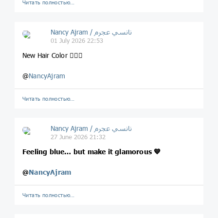
Читать полностью…
Nancy Ajram / نانسي عجرم
01 July 2026 22:53
New Hair Color 💇🏽‍♀
@
NancyAjram
Читать полностью…
Nancy Ajram / نانسي عجرم
27 June 2026 21:32
Feeling blue… but make it glamorous 💙
@
NancyAjram
Читать полностью…