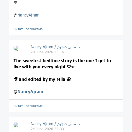
💙
@
NancyAjram
Читать полностью…
Nancy Ajram / نانسي عجرم
29 June 2026 23:16
The sweetest bedtime story is the one I get to
live with you every night 🤍✨
🎥 and edited by my Mila 🦋
@
NancyAjram
Читать полностью…
Nancy Ajram / نانسي عجرم
24 June 2026 22:33