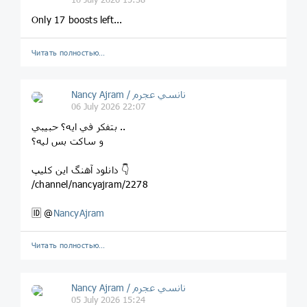
Only 17 boosts left...
Читать полностью…
Nancy Ajram / نانسي عجرم
06 July 2026 22:07
ﺑﺘﻔﻜﺮ ﻓﻲ ﺍﻳﻪ؟ ﺣﺒﻴﺒﻲ ..
ﻭ ﺳﺎﻛﺖ ﺑﺲ ﻟﻴﻪ؟
دانلود آهنگ این کلیپ 👇
/channel/nancyajram/2278
🆔 @
NancyAjram
Читать полностью…
Nancy Ajram / نانسي عجرم
05 July 2026 15:24