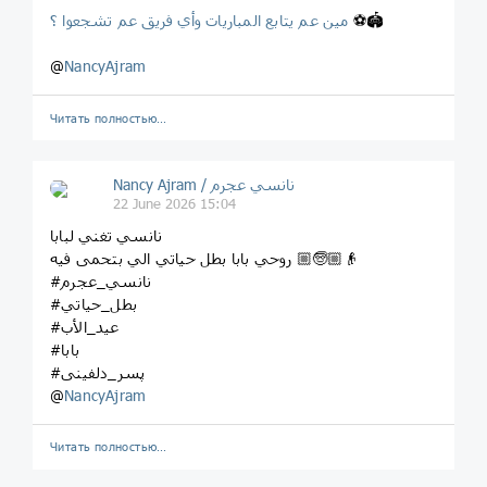
مين عم يتابع المباريات وأي فريق عم تشجعوا ؟
⚽️🏟️
@
NancyAjram
Читать полностью…
Nancy Ajram / نانسي عجرم
22 June 2026 15:04
نانسي تغني لبابا
روحي بابا بطل حياتي الي بتحمى فيه 🧓🏼👴🏼
#نانسي_عجرم
#بطل_حياتي
#عيد_الأب
#بابا
#پسر_دلفینی
@
NancyAjram
Читать полностью…