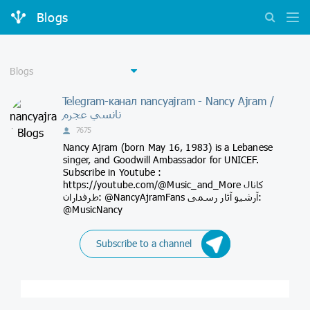
Blogs
Telegram-канал nancyajram - Nancy Ajram /
نانسي عجرم
7675
Nancy Ajram (born May 16, 1983) is a Lebanese
singer, and Goodwill Ambassador for UNICEF.
Subscribe in Youtube :
https://youtube.com/@Music_and_More کانال
طرفداران: @NancyAjramFans آرشیو آثار رسمی:
@MusicNancy
Subscribe to a channel