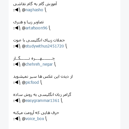
آموزش گام به گام نقاشی
؛◄⎞ @
naghasho
⎝
تصاویر زیبا و هنری
؛◄⎞ @
artafsoon96
⎝
جملات زیبای انگلیسی با صوت
؛◄⎞ @
studywithus2451720
⎝
چــــــــهــــره نـــــــگــار
؛◄⎞ @
chehreh_negar
⎝
از دیدن این عکس ها سیر نمیشوید
؛◄⎞ @
picfood
⎝
گرامر زبان انگلیسی به روش ساده
؛◄⎞ @
easygrammar1361
⎝
حرف هایی که آرومت میکنه
؛◄⎞ @
voice_box
⎝