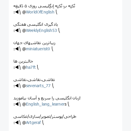
نُکتِه بِ نُکتِه اِنگِلیسی روزی ۵ دَقیقِه
؛◄⎞ @
WorldOfEnglish
⎝
یادگیری انگلیسی هفتگی
؛◄⎞ @
WeeklyEnglish53
⎝
زیباترین نقاشیهای جهان
؛◄⎞ @
miniatuerist0
⎝
جالبترین ها
؛◄⎞ @
ha7ft
⎝
نقاشی،نقاشی،نقاشی
؛◄⎞ @
sevenarts_77
⎝
زبان انگلیسی را سریع و آسان بیاموزید!
؛◄⎞ @
English_lang_learner
s ⎝
طراحی/پوستر/تصویر/سازی/عکاسی
؛◄⎞ @
Artgeraf
⎝