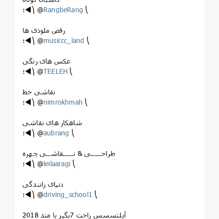
؛◄⎞ @
RangbeRang
⎝
رقص ملودی ها
؛◄⎞ @
musiccc_land
⎝
عکس های رنگی
؛◄⎞ @
TEELEH
⎝
نقاشی خط
؛◄⎞ @
nimrokhmah
⎝
شاهکار های نقاشی
؛◄⎞ @
aubrang
⎝
طراحـــــی & نـــــقاشــی چهره
؛◄⎞ @
leilaaragi
⎝
دنیای رانندگی
؛◄⎞ @
driving_school1
⎝
آیلتسسس راحت 7بگير با متد 2018