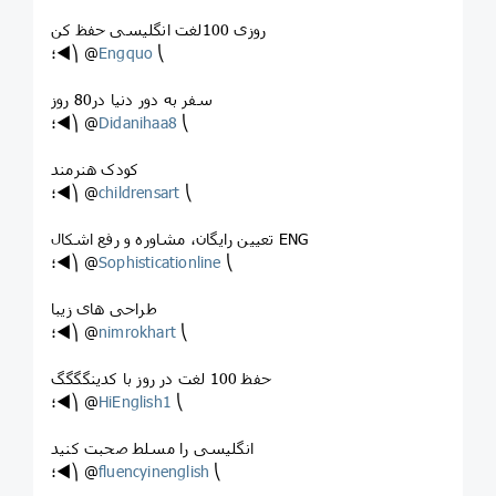
روزی 100لغت انگلیسی حفظ کن
؛◄⎞ @
Engquo
⎝
سفر به دور دنیا در80 روز
؛◄⎞ @
Didanihaa8
⎝
کودک هنرمند
؛◄⎞ @
childrensart
⎝
تعیین رایگان، مشاوره و رفع اشکال ENG
؛◄⎞ @
Sophisticationline
⎝
طراحی های زیبا
؛◄⎞ @
nimrokhart
⎝
حفظ 100 لغت در روز با کدینگگگگ
؛◄⎞ @
HiEnglish1
⎝
انگلیسی را مسلط صحبت کنید
؛◄⎞ @
fluencyinenglish
⎝