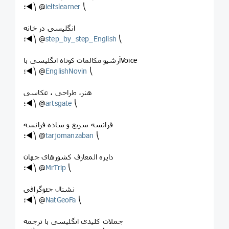
؛◄⎞ @
ieltslearner
⎝
انگلیسی در خانه
؛◄⎞ @
step_by_step_English
⎝
آرشیو مکالمات کوتاه انگلیسی باVoice
؛◄⎞ @
EnglishNovin
⎝
هنر، طراحی ، عکاسی
؛◄⎞ @
artsgate
⎝
فرانسه سریع و ساده فرانسه
؛◄⎞ @
tarjomanzaban
⎝
دایره المعارف کشورهای جهان
؛◄⎞ @
MrTrip
⎝
نشنال جئوگرافی
؛◄⎞ @
NatGeoFa
⎝
جملات کلیدی انگلیسی با ترجمه