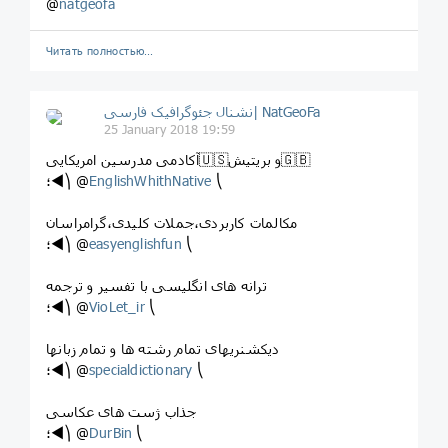
@
natgeofa
Читать полностью…
نشنال جئوگرافیک فارسی| NatGeoFa
25 January 2018 19:59
آکادمی مدرسین امریکایی🇺🇸و بریتیش🇬🇧
؛◄⎞ @
EnglishWhithNative
⎝
مکالمات کاربردی،جملات کلیدی،گرامراسان
؛◄⎞ @
easyenglishfun
⎝
ترانه های انگلیسی با تفسیر و ترجمه
؛◄⎞ @
VioLet_ir
⎝
دیکشنریهای تمام رشته ها و تمام زبانها
؛◄⎞ @
specialdictionary
⎝
جذاب ژست های عکاسی
؛◄⎞ @
DurBin
⎝