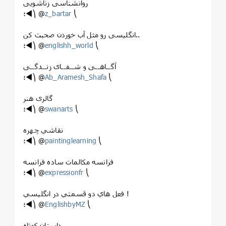
روانشناسی زناشویی
؛◄⎞ @
z_bartar
⎝
انگلیسی رو مثل آب خوردن صحبت کن..
؛◄⎞ @
englishh_world
⎝
آگــاهــی و شــفــای زنــدگــی
؛◄⎞ @
Ab_Aramesh_Shafa
⎝
گالری هنر
؛◄⎞ @
swanarts
⎝
نقاشي چهره
؛◄⎞ @
paintinglearning
⎝
فرانسه مکالمات ساده فرانسه
؛◄⎞ @
expressionfr
⎝
فعل هاي دو قسمتي در انگليسي !
؛◄⎞ @
EnglishbyMZ
⎝
داستان کوتاه