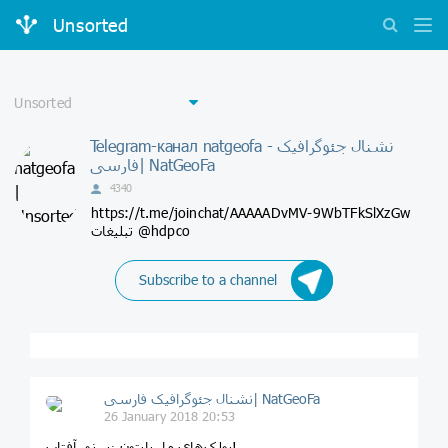
Unsorted
Telegram-канал natgeofa - نشنال جئوگرافیک
فارسی| NatGeoFa
4340
https://t.me/joinchat/AAAAADvMV-9WbTFkSlXzGw
تبلیغات @hdpco
Subscribe to a channel
نشنال جئوگرافیک فارسی| NatGeoFa
26 January 2018 20:53
پولک‌های مار پایتون زیر نور آفتاب!