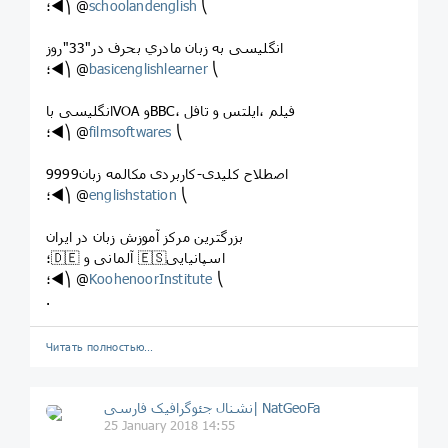
؛◄⎞ @
schoolandenglish
⎝
انگلیسی به زبان مادري بحرف در"33"روز
؛◄⎞ @
basicenglishlearner
⎝
انگلیسی باVOA وBBC، فیلم ،ایلتس و تافل
؛◄⎞ @
filmsoftwares
⎝
9999اصطلاح کلیدی-کاربردی مکالمه زبان
؛◄⎞ @
englishstation
⎝
بزرگترین مرکز آموزش زبان در ایران
؛🇩🇪 آلمانی و 🇪🇸اسپانیایی
؛◄⎞ @
KoohenoorInstitute
⎝
.
Читать полностью…
نشنال جئوگرافیک فارسی| NatGeoFa
25 January 2018 14:55