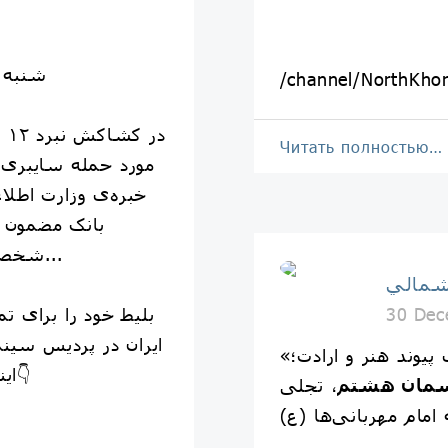
🗓 شنبه ۱۸ بهمن ماه ساعت :۳۰
/channel/NorthKho
Читать полностью…
مورد حمله سایبری ق
خبره‌ی وزارت اطلاع
بانک مضمون م
شخصی برنامه‌نویس، تکاپو برای یاف...
شمالي
30 Dec
ایران در پردیس سین
پیوند هنر و ارادت؛
اینترنتی از گیشه۷ خریداری کنید👇
سمان هشتم
، تجلی