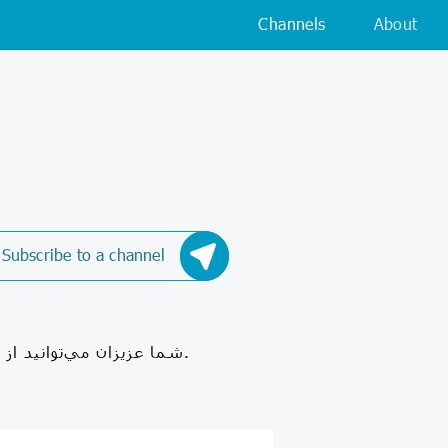
Channels
About
Subscribe to a channel
شما عزيزان مي‌توانيد از اين پس، اخبار روز حوزه هنري خراسان شمالي را در اين کانال پيگيري کنيد.