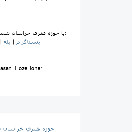
📱 با حوزه هنری خراسان شمالی همراه باشید:
اینستاگرام
|
بله
|
rasan_HozeHonari
حوزه هنري خراسان 