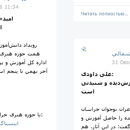
6 11:34
Читать полностью…
ا
رویداد دانش‌آم
شمالي
همت حوزه هنری 
اداره کل آموزش و 
31 Dec
علی داودی:
زش‌دیده و شنیدنی
است
ران نوجوان خراسان
📱 با حوزه هنری خراسان شمالی همراه باشید:
ه را حاصل آموزش و
اینستاگر
: در این آثار، هم