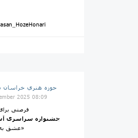
rasan_HozeHonari
حوزه هنري خراسان 
ember 2025 08:09
«فرصتی برای 
جشنواره سراسری آ
عشق به امام مهربانی‌ها (ع)»