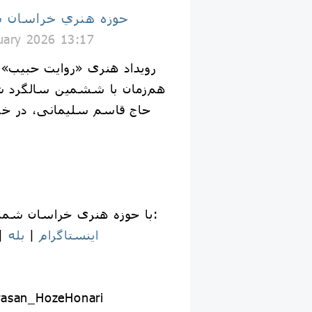
حوزه هنري خراسان 
uary 2026 13:17
رویداد هنری «روایت حبیب» (
هم‌زمان با ششمین سالگرد 
حاج قاسم سلیمانی، در خر
📱 با حوزه هنری خراسان شمالی همراه باشید:
اینستاگرام
|
بله
|
rasan_HozeHonari