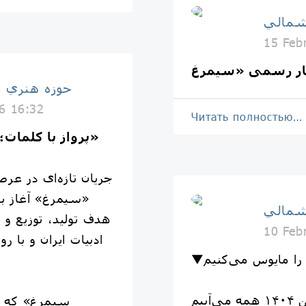
شمالي
15 Feb
حوزه هنري 
6 16:32
Читать полностью…
پرواز با کلمات؛ آغاز به‌کار رسمی «سیمرغ»
جریان تازه‌ای در عرصه
«سیمرغ» آغاز به
شمالي
هدف تولید، توزیع و
10 Feb
ادبیات ایران و با 