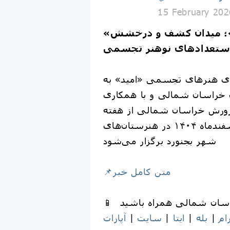
15 February 202
«امید»؛ میدان کشف و درخشش
ستعدادهای نوهنر تجسمی
وزی هنرهای تجسمی «امید» به
خراسان شمالی و با همکاری
پرورش خراسان شمالی از هفته
آخر بهمن تا پنجم اسفندماه ۱۴۰۴ در هنرستان‌های
شهر بجنورد برگزار می‌شود
📌متن کامل خبر
ام
|
بله
|
ایتا
|
سایت
|
آپارات