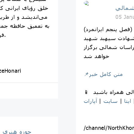
شمالي
خلق رؤیای ایرانی ک
می‌اندیشد و از طر
05 Jan
به تعمیق حافظه جمع
فصل پنجم ایرانمرد)
فرهنگی و ملی کمک خواهد کرد.
شهادت سپهبد شهید
اسان شمالی برگزار
خواهد شد
zeHonari
📌متن کامل خبر
ایتا
|
سایت
|
آپارات
/channel/NorthKho
حوزه هنري 