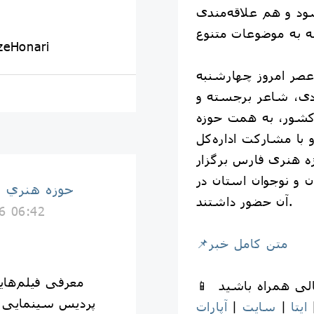
د و هم علاقه‌مندی
zeHonari
صر امروز چهارشنبه
اودی، شاعر برجسته و
کشور، به همت حوزه
ا مشارکت اداره‌کل
ه هنری فارس برگزار
و نوجوان استان در
حوزه هنري 
آن حضور داشتند.
6 06:42
📌متن کامل خبر
معرفی فیلم‌های
پردیس سینمایی 
ایتا
|
سایت
|
آپارات