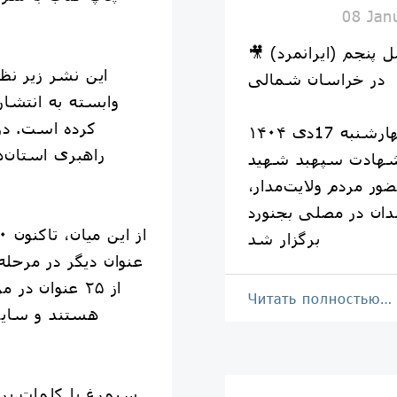
08 Jan
🎥 ببینید| کاروان روایت حبیب فصل پنجم (ایرانمرد)
این نشر زیر ن
در خراسان شمالی
وابسته به انتشارا
کرده است. در
رویداد هنری روایت حبیب چهارشنبه 17دی ۱۴۰۴
هادت سپهبد شهید
ر مردم ولایت‌مدار،
ان در مصلی بجنورد
برگزار شد
عنوان دیگر در مرحله
از ۲۵ عنوان د
Читать полностью…
هستند و سایر 