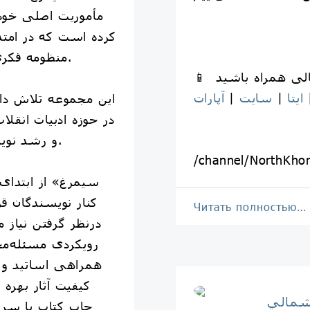
مأموریت اصلی خود 
کرده است که در امتدا
منظومه فکری رهبر معظم انقلاب قرار دارند.
ایتا
|
سایت
|
آپارات
این مجموعه تلاش دار
در حوزه ادبیات انقل
و رشد نویسندگان نوقلم را نیز فراهم کند.
/channel/NorthKho
کنار نویسندگان قرار
Читать полностью…
درنظر گرفتن نیاز م
رویکردی مسئله‌محو
همراهی اساتید و ص
کیفیت آثار بهره
شمالي
چاپ کتاب با سر