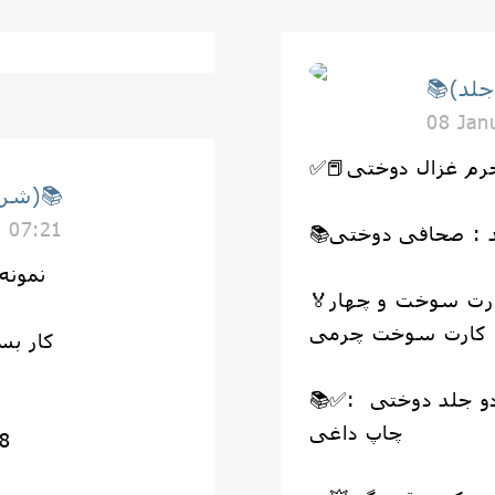
08 Jan
📚(شرکت نوین جلد)📚
6 07:21
د : صحافی دوختی
🚨نمو
🏅جلد دوختی چهاربرگه چهار کارت سوخت و چهار
کارت سوخت چرمی
کار بسی
📚✅نوع چاپ قابل قبول برای هر دو جلد دوختی :
چاپ داغی
8