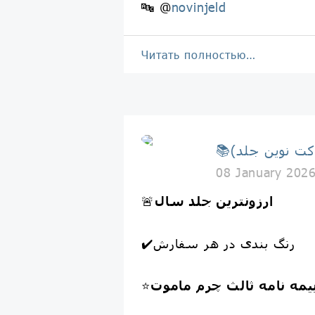
🔤 @
novinjeld
Читать полностью…
08 January 202
ارزونترین جلد سال
🚨
✔️رنگ بندی در هر سفارش
یمه نامه ثالث چرم ماموت
⭐️