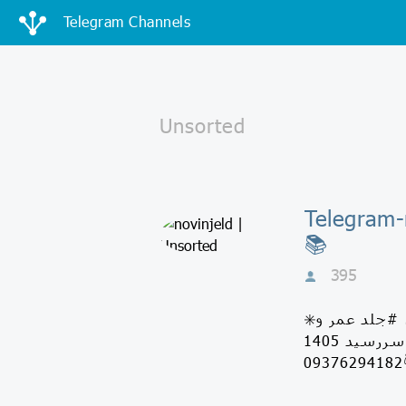
Telegram Channels
شرکت نوین جلد)
📚
395
✳️شرکت نوین جلد تولیدکننده انواع #جلد_بیمه ثالث و #جلد_مدارک ، #کیف بدنه، #جلد عمر و
#هدایای_تبلیغاتی، #سررسید 1405 novinjeld.com : سایت نوین جلد 📠 تلفن تماس : 02166397628 📱