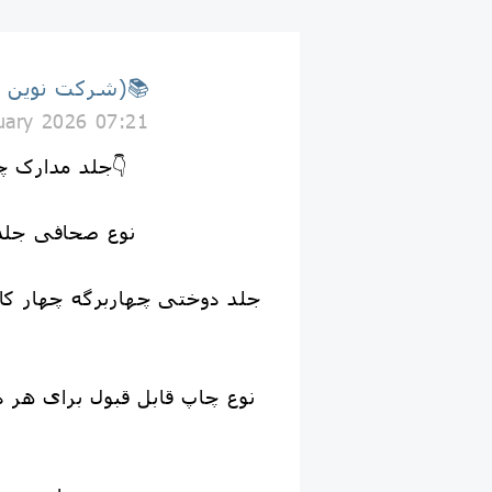
📚(شرکت نوین جلد)📚
uary 2026 07:21
✅📕جلد مدارک چرم غزال دوختی👇
📚نوع صحافی جل