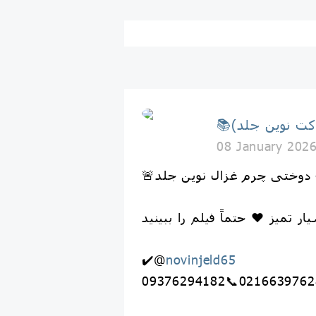
08 January 202
نه دوختی چرم غزال نوین جلد
ار تمیز ❤️ حتماً فیلم را ببینید
✔️@
novinjeld65
09376294182📞0216639762