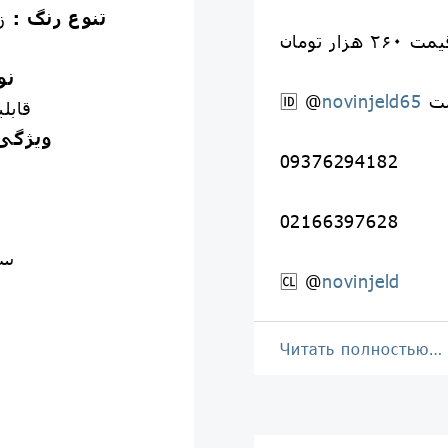
تنوع رنگ :
زر
ت ۲۶۰ هزار تومان
پرسی مقوا دار
⭐️
ت
novinjeld65
🆔 @
⭐️قا
⭐️ویژگ
09376294182
02166397628
سف
🆑 @
novinjeld
Читать полностью…