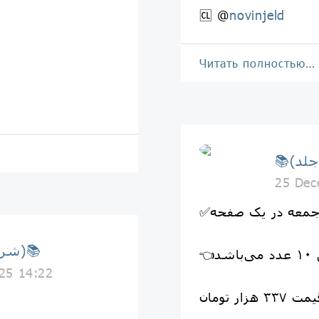
🆑 @
novinjeld
Читать полностью…
25 Dec
معه در یک صفحه
📚(شرکت نوین جلد)📚
شد
25 14:22
ت ۳۳۷ هزار تومان