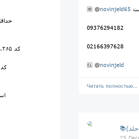
ت
novinjeld65
🆔 @
👈حداقل س
09376294182
02166397628
کد ۲۵۹،۲۶۰،۲۶۳،۲۶۵..قیمت ۴۸۰ هزار
🆑 @
novinjeld
کد ۳۱۵،۳۱۶،۳۱۷ قیمت ۶۵۰ 
Читать полностью…
اس
25 Dec