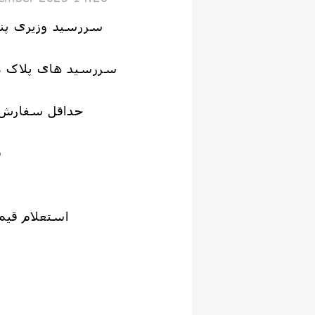
✅سررسید وزیری پن
سررسید های پلاک دا
👈حداقل سفارش ۱۰ عدد می‌با
ق
استعلام قیم