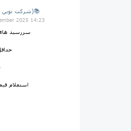
📚(شرکت نوین جلد)📚
ember 2025 14:23
🔥🚨سررسید ه
👈حداقل
ق
استعلام قیم