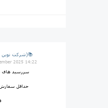
📚(شرکت نوین جلد)📚
ember 2025 14:22
✅سررسید های ج
👈حداقل سفارش ۱۰ عدد می‌با
قیم