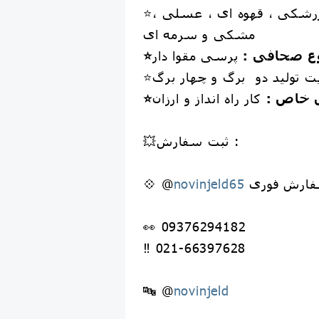
شکی ، قهوه ای ، عسلی ،
⭐️
مشکی و سرمه ای
نوع صحافی :
بلیت تولید دو برگ و چهار برگ
ی خاص :
کار راه انداز و ارزان
💥ثبت سفارش :
ارش فوری
novinjeld65
💠 @
👀 09376294182
‼️ 021-66397628
🔤 @
novinjeld