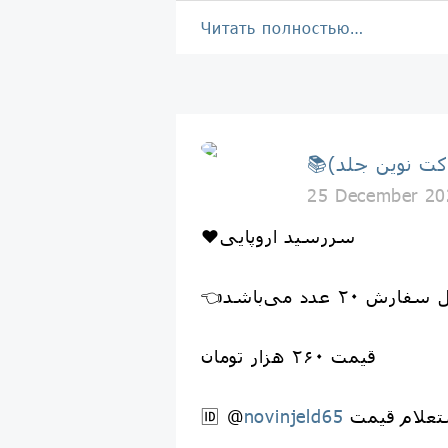
Читать полностью…
25 December 20
❤️سررسید اروپایی
فارش ۲۰ عدد می‌باشد
قیمت ۲۶۰ هزار تومان
تعلام قیمت
novinjeld65
🆔 @