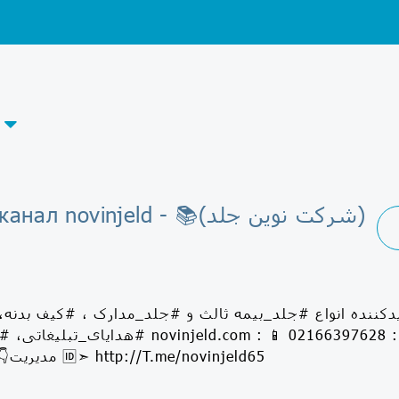
Telegram-канал novinjeld - 📚(
مدیریت👇09376294182 🆔➣ http://T.me/novinjeld65