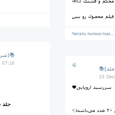
م و محکم و قشنگ
 👇
Читать полностью…
📚(شرکت نوین جلد)📚
6 07:16
25 Dec
❤️سررسید اروپایی
جلد ب
شد