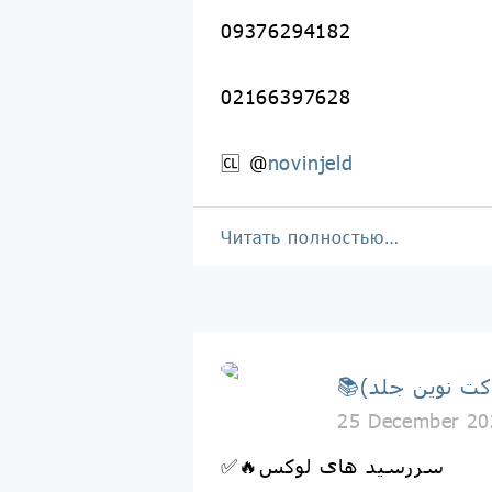
09376294182
02166397628
🆑 @
novinjeld
Читать полностью…
25 December 20
✅🔥سررسید های لوکس