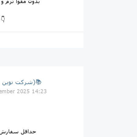
📣💥 بدون مقوا نر
فیلم محصول رو ببین
📚(شرکت نوین جلد)📚
ember 2025 14:23
👈حداقل سفارش ۲۰ عدد می‌با