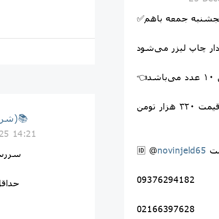
جشنبه جمعه باهم
ر چاپ لیزر می‌شود
شد
یمت ۳۲۰ هزار تومن
📚(شرکت نوین جلد)📚
25 14:21
ت
novinjeld65
🆔 @
✅سررس
09376294182
👈حداقل س
02166397628