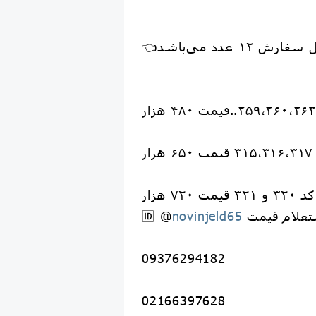
فارش ۱۲ عدد می‌باشد
هزار
کد ۳۲۰ و ۳۲۱ قیمت ۷۲۰ هزار
تعلام قیمت
novinjeld65
🆔 @
09376294182
02166397628