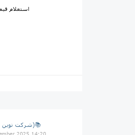
استعلام قیم
📚(شرکت نوین جلد)📚
ember 2025 14:20