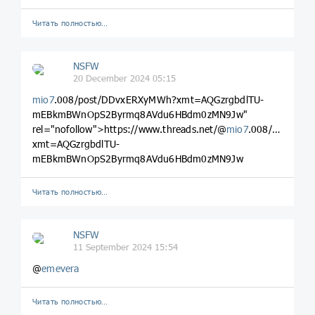
Читать полностью…
NSFW
20 December 2024 05:15
mio7
.008/post/DDvxERXyMWh?xmt=AQGzrgbdlTU-
mEBkmBWnOpS2Byrmq8AVdu6HBdm0zMN9Jw"
rel="nofollow">https://www.threads.net/@
mio7
.008/post/DD
xmt=AQGzrgbdlTU-
mEBkmBWnOpS2Byrmq8AVdu6HBdm0zMN9Jw
Читать полностью…
NSFW
11 September 2024 15:54
@
emevera
Читать полностью…