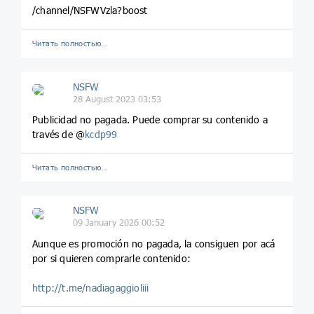
/channel/NSFWVzla?boost
Читать полностью…
NSFW
28 August 2023 03:53
Publicidad no pagada. Puede comprar su contenido a
través de @
kcdp99
Читать полностью…
NSFW
09 January 2026 00:52
Aunque es promoción no pagada, la consiguen por acá
por si quieren comprarle contenido:
http://t.me/nadiagaggioliii