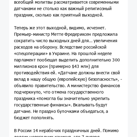
всеобщей молитвы рассматривается современными
датчанами не столько как важный религиозный
праздник, сколько как приятный выходной.
Теперь же этот выходной, видимо, исчезнет.
Премьер-министр Метте Фредериксен предложила
сократить число выходных дней для… увеличения
расходов на оборону. Вследствие российской
«спецоперации» в Украине. На прошлой неделе
парламент пообещал выделить дополнительно 300
миллионов крон (примерно $43 млн) для
противодействия ей. «Датчане должны внести свой
вклад в нашу общую (европейскую) безопасность», -
объявило правительство. А министерство финансов
подчеркнуло, что отмена государственного
праздника «помогла бы значительно укрепить
государственные финансы». Вкалывать будут
датчане. Не праздно булочками объедаться, а
бюджет пополнять.
В России 14 нерабочих праздничных дней. Помимо
долгих новогодних каникул, это 7 января