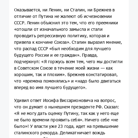
Оказывается, ни Ленин, ни Сталин, ни Брежнев в
отличие от Путина не жалеют об исчезновении
СССР. Ленин объяснил это тем, что его преемники
«отошли от изначального замысла и стали
проводить репрессивную политику, которая и
привела к кончине Союза». Сталин выразил мнение,
что распад СССР «был необходим для лучшего
будущего России и ее граждан». Правда,
подчеркнул: «Я горжусь всем тем, чего мы достигли
в Советском Союзе в течение моей жизни — как
хорошим, так и плохим». Брежнев констатировал,
что «времена поменялись» и «надо было двигаться
вперед во имя лучшего будущего».
Удивил ответ Иосифа Виссарионовича на вопрос,
что он думает о нынешнем президенте РФ. Сказал:
«Я не могу дать оценку Путину, так как у него еще
не было времени проявить себя». Ничего себе «не
было»! У власти уже 23 года, идет на превышение
сталинского рекорда. Деликатничает вождь