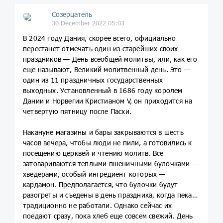
Созерцатель
30 December 2022 05:03
В 2024 году Дания, скорее всего, официально
перестанет отмечать один из старейших своих
праздников — День всеобщей молитвы, или, как его
еще называют, Великий молитвенный день. Это —
один из 11 праздничных государственных
выходных. Установленный в 1686 году королем
Дании и Норвегии Кристианом V, он приходится на
четвертую пятницу после Пасхи.
Накануне магазины и бары закрываются в шесть
часов вечера, чтобы люди не пили, а готовились к
посещению церквей и чтению молитв. Все
затовариваются теплыми пшеничными булочками —
хведерами, особый ингредиент которых —
кардамон. Предполагается, что булочки будут
разогреты и съедены в день праздника, когда пекари
традиционно не работали. Однако сейчас их
поедают сразу, пока хлеб еще совсем свежий. День