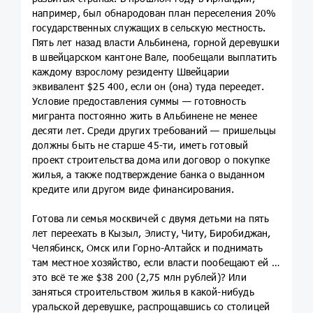
например, был обнародован план переселения 20%
государственных служащих в сельскую местность.
Пять лет назад власти Альбинена, горной деревушки
в швейцарском кантоне Вале, пообещали выплатить
каждому взрослому резиденту Швейцарии
эквивалент $25 400, если он (она) туда переедет.
Условие предоставления суммы — готовность
мигранта постоянно жить в Альбинене не менее
десяти лет. Среди других требований — пришельцы
должны быть не старше 45-ти, иметь готовый
проект строительства дома или договор о покупке
жилья, а также подтверждение банка о выданном
кредите или другом виде финансирования.
Готова ли семья москвичей с двумя детьми на пять
лет переехать в Кызыл, Элисту, Читу, Биробиджан,
Челябинск, Омск или Горно-Алтайск и поднимать
там местное хозяйство, если власти пообещают ей за
это всё те же $38 200 (2,75 млн рублей)? Или
заняться строительством жилья в какой-нибудь
уральской деревушке, распрощавшись со столицей