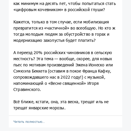
как минимум на десять лет, чтобы попытаться стать
«цифровым кочевником» в российской глуши?
Кажется, только в том случае, если мобилизация
превратится из «частичной» во всеобщую. Но кто ж
тогда молодым людям за обустройство в горах и
модернизацию захолустья будет платить?
А переезд 20% российских чиновников в сельскую
местность? Эта тема — вообще, скорее, для новых
пьес по мотивам произведений Эжена Ионеско или
Сэмюэла Беккета (оставим в покое Франца Кафку,
сопровождавшего нас в 2022 году!) с музыкой,
напоминающей о «Весне священной» Игоря
Стравинского.
Всё ближе, кстати, она, эта весна, трещат иль не
трещат январские морозы.
Читать полностью…