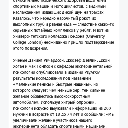
относительно психического здоровья водителей
спортивных машин и мотоциклистов, с видимым
наслаждением издающих дикий шум на трассах.
Казалось, что нередко нарочитый рокот их
выхлопных труб и рваная езда — следствие каких-то
серьезных потайных комплексов у ребят. И вот из
Университетского колледжа Лондона (University
College London) неожиданно пришло подтверждение
этого подозрения.
Ученые Дэниэл Ричардсон, Джозеф Девлин, Джон
Хоган и Чак Томпсон с кафедры экспериментальной
психологии опубликовали в издании PsyArXiv
результаты исследования под названием
«Маленькие пенисы и быстрые машины», из
которого следует: чем меньше хер, тем сильнее
желание обзавестись высокоскоростным
автомобилем. Используя хитрый опросник,
психологи искусно выуживали информацию из 200
мужчин в возрасте от 18 до 74 лет и сообщили: «Мы
увеличивали желание участников нашего
эксперимента обладать спортивными машинами,