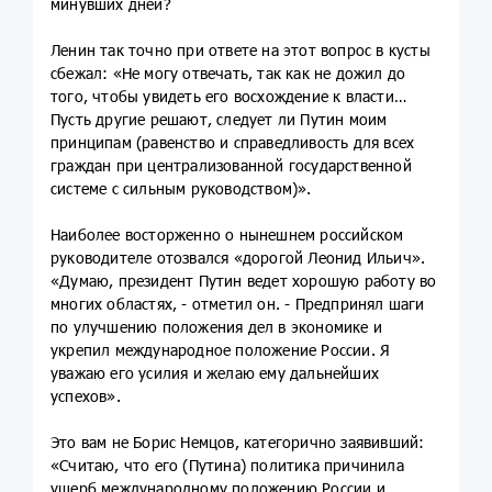
минувших дней?
Ленин так точно при ответе на этот вопрос в кусты
сбежал: «Не могу отвечать, так как не дожил до
того, чтобы увидеть его восхождение к власти…
Пусть другие решают, следует ли Путин моим
принципам (равенство и справедливость для всех
граждан при централизованной государственной
системе с сильным руководством)».
Наиболее восторженно о нынешнем российском
руководителе отозвался «дорогой Леонид Ильич».
«Думаю, президент Путин ведет хорошую работу во
многих областях, - отметил он. - Предпринял шаги
по улучшению положения дел в экономике и
укрепил международное положение России. Я
уважаю его усилия и желаю ему дальнейших
успехов».
Это вам не Борис Немцов, категорично заявивший:
«Считаю, что его (Путина) политика причинила
ущерб международному положению России и