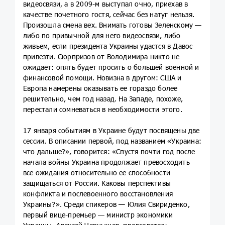
видеосвязи, а в 2009-м выступал очно, приехав в
качестве почетного гостя, сейчас без натуг нельзя.
Произошла смена вех. Внимать готовы Зеленскому —
либо по привычной для него видеосвязи, либо
живьем, если президента Украины удастся в Давос
привезти. Сюрпризов от Володимира никто не
ожидает: опять будет просить о большей военной и
финансовой помощи. Новизна в другом: США и
Европа намерены оказывать ее гораздо более
решительно, чем год назад. На Западе, похоже,
перестали сомневаться в необходимости этого.
17 января событиям в Украине будут посвящены две
сессии. В описании первой, под названием «Украина:
что дальше?», говорится: «Спустя почти год после
начала войны Украина продолжает превосходить
все ожидания относительно ее способности
защищаться от России. Каковы перспективы
конфликта и послевоенного восстановления
Украины?». Среди спикеров — Юлия Свириденко,
первый вице-премьер — министр экономики