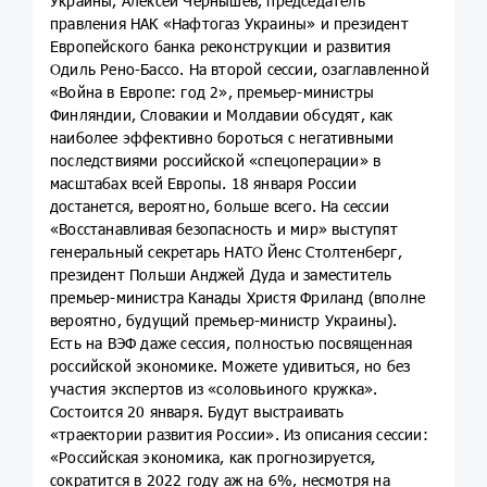
Украины, Алексей Чернышев, председатель
правления НАК «Нафтогаз Украины» и президент
Европейского банка реконструкции и развития
Одиль Рено-Бассо. На второй сессии, озаглавленной
«Война в Европе: год 2», премьер-министры
Финляндии, Словакии и Молдавии обсудят, как
наиболее эффективно бороться с негативными
последствиями российской «спецоперации» в
масштабах всей Европы. 18 января России
достанется, вероятно, больше всего. На сессии
«Восстанавливая безопасность и мир» выступят
генеральный секретарь НАТО Йенс Столтенберг,
президент Польши Анджей Дуда и заместитель
премьер-министра Канады Христя Фриланд (вполне
вероятно, будущий премьер-министр Украины).
Есть на ВЭФ даже сессия, полностью посвященная
российской экономике. Можете удивиться, но без
участия экспертов из «соловьиного кружка».
Состоится 20 января. Будут выстраивать
«траектории развития России». Из описания сессии:
«Российская экономика, как прогнозируется,
сократится в 2022 году аж на 6%, несмотря на