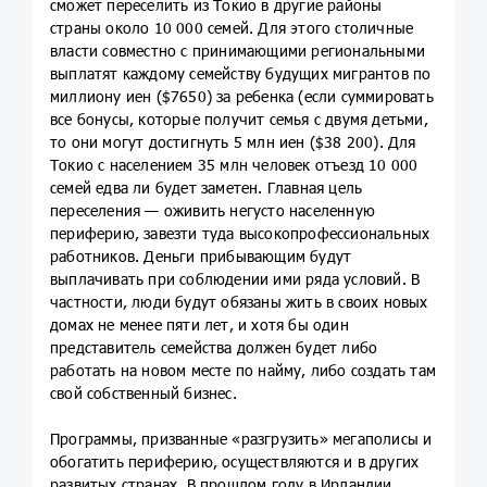
сможет переселить из Токио в другие районы
страны около 10 000 семей. Для этого столичные
власти совместно с принимающими региональными
выплатят каждому семейству будущих мигрантов по
миллиону иен ($7650) за ребенка (если суммировать
все бонусы, которые получит семья с двумя детьми,
то они могут достигнуть 5 млн иен ($38 200). Для
Токио с населением 35 млн человек отъезд 10 000
семей едва ли будет заметен. Главная цель
переселения — оживить негусто населенную
периферию, завезти туда высокопрофессиональных
работников. Деньги прибывающим будут
выплачивать при соблюдении ими ряда условий. В
частности, люди будут обязаны жить в своих новых
домах не менее пяти лет, и хотя бы один
представитель семейства должен будет либо
работать на новом месте по найму, либо создать там
свой собственный бизнес.
Программы, призванные «разгрузить» мегаполисы и
обогатить периферию, осуществляются и в других
развитых странах. В прошлом году в Ирландии,