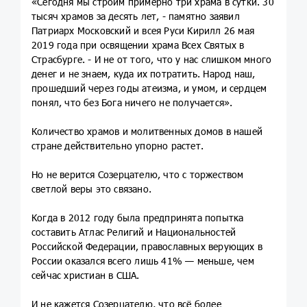
«Сегодня мы строим примерно три храма в сутки. 30
тысяч храмов за десять лет, - памятно заявил
Патриарх Московский и всея Руси Кирилл 26 мая
2019 года при освящении храма Всех Святых в
Страсбурге. - И не от того, что у нас слишком много
денег и не знаем, куда их потратить. Народ наш,
прошедший через годы атеизма, и умом, и сердцем
понял, что без Бога ничего не получается».
Количество храмов и молитвенных домов в нашей
стране действительно упорно растет.
Но не верится Созерцателю, что с торжеством
светлой веры это связано.
Когда в 2012 году была предпринята попытка
составить Атлас Религий и Национальностей
Российской Федерации, православных верующих в
России оказался всего лишь 41% — меньше, чем
сейчас христиан в США.
И не кажется Созерцателю, что всё более