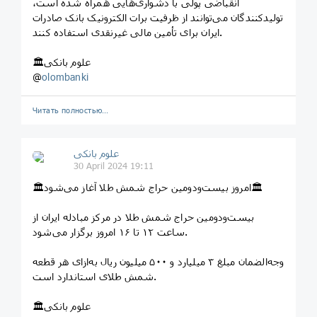
انقباضی پولی با دشواری‌هایی همراه شده است،
تولیدکنندگان می‌توانند از ظرفیت برات الکترونیک بانک صادرات
ایران برای تأمین مالی غیرنقدی استفاده کنند.
🏛علوم بانکی
@
olombanki
Читать полностью…
علوم بانکی
30 April 2024 19:11
🏛امروز بیست‌ودومین حراج شمش طلا آغاز می‌شود🏛
بیست‌و‌دومین حراج شمش طلا در مرکز مبادله ایران از
ساعت ۱۲ تا ۱۶ امروز برگزار می‌‌شود.
وجه‌الضمان مبلغ ۳ میلیارد و ۵۰۰ میلیون ریال به‌ازای هر قطعه
شمش طلای استاندارد است.
🏛علوم بانکی