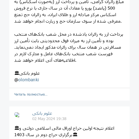
زائران گرامی، تأمین و پرداخت ارز (به‌‌صورت اسکناس) به‎ مبلغ
500 (پانصد) یورو یا معادل آن در سال جاری با نرخ فروش
اسکناس مرکز مبادله ارز و طلای ایران، به زائران حج تمتع
معرفی شده از سوی سازمان حج و زیارت انجام خواهد شد.
پرداخت ارز به زائران یادشده در محل شعب بانک‌های منتخب
بوده و تأمین ارز به میزان فوق محدودیتی بابت تأمین ارز
مسافرتی در همان سال برای زائران مذکور ایجاد نمی‌نماید.
فهرست شعب منتخب بانک‌های عامل و مدارک لازم در
اطلاعیه‌های آتی اعلام خواهد شد.
🏛علوم بانکی
@
olombanki
Читать полностью…
علوم بانکی
02 May 2024 19:38
🏛اعلام نتیجه اولین حراج اوراق مالی اسلامی دولتی و
برگزاري حراج دوم در سال 1403🏛