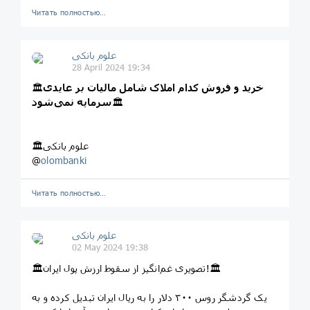
Читать полностью…
علوم بانکی
28 April 2024 19:34
خرید و فروش کدام املاک شامل مالیات بر عایدی
🏛
🏛
سرمایه نمی‌شود
🏛علوم بانکی
@
olombanki
Читать полностью…
علوم بانکی
02 May 2024 19:38
🏛تصویری غم‌انگیز از سقوط ارزش پول ایران!🏛
یک گردشگر روس ۳۰۰ دلار را به ریال ایران تبدیل کرده و به