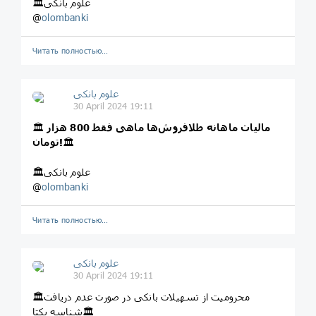
🏛علوم بانکی
@
olombanki
Читать полностью…
علوم بانکی
30 April 2024 19:11
مالیات ماهانه طلافروش‌ها ماهی فقط 800 هزار
🏛
🏛
تومان!
🏛علوم بانکی
@
olombanki
Читать полностью…
علوم بانکی
30 April 2024 19:11
🏛محرومیت از تسهیلات بانکی در صورت عدم دریافت
شناسه یکتا🏛