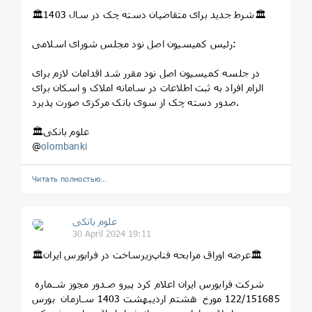
🏛شرط جدید برای متقاضیان دسته چک در سال 1403🏛
رئیس کمیسیون اصل نود مجلس شورای اسلامی:
در جلسه کمیسیون اصل نود مقرر شد اقدامات لازم برای
الزام افراد به ثبت اطلاعات در سامانه املاک و اسکان برای
صدور دسته چک از سوی بانک مرکزی صورت پذیرد.
🏛علوم بانکی
@
olombanki
Читать полностью…
علوم بانکی
30 April 2024 19:11
🏛عرضه اوراق مرابحه فناپ‌زیرساخت در فرابورس ایران🏛
شرکت فرابورس ایران اعلام کرد ﭘﯿﺮو ﺻـﺪور ﻣﺠﻮز ﺷـﻤﺎره
122/151685 ﻣﻮرخ هشتم اردیبهشت 1403 ﺳـﺎزﻣﺎن ﺑﻮرس