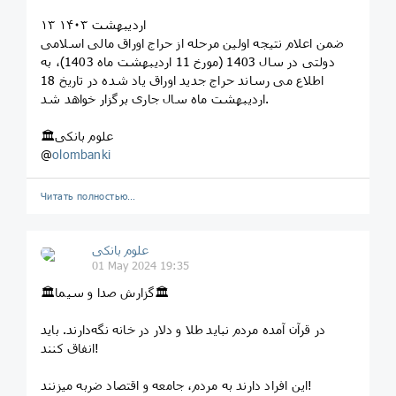
۱۳ ارديبهشت ۱۴۰۳
ضمن اعلام نتیجه اولین مرحله از حراج اوراق مالی اسلامی
دولتی در سال 1403 (مورخ 11 اردیبهشت ماه 1403)، به
اطلاع می رساند حراج جدید اوراق یاد شده در تاریخ 18
اردیبهشت ماه سال جاری برگزار خواهد شد.
🏛علوم بانکی
@
olombanki
Читать полностью…
علوم بانکی
01 May 2024 19:35
🏛گزارش صدا و سیما🏛
در قرآن آمده مردم نباید طلا و دلار در خانه نگه‌دارند. باید
انفاق کنند!
این افراد دارند به مردم، جامعه و اقتصاد ضربه میزنند!