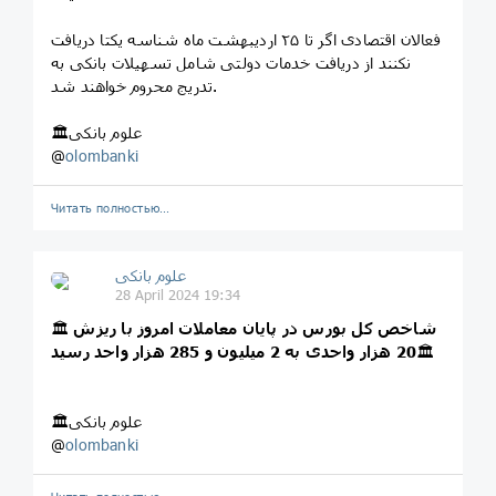
فعالان اقتصادی اگر تا ۲۵ اردیبهشت ماه شناسه یکتا دریافت
نکنند از دریافت خدمات دولتی شامل تسهیلات بانکی به
تدریج محروم خواهند شد.
🏛علوم بانکی
@
olombanki
Читать полностью…
علوم بانکی
28 April 2024 19:34
شاخص کل بورس در پایان معاملات امروز با ریزش
🏛
🏛
20 هزار واحدی به 2 میلیون و 285 هزار واحد رسید
🏛علوم بانکی
@
olombanki