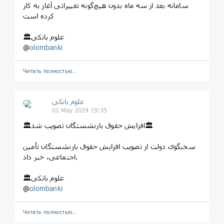
سامانه بعد از سه ماه بدون هيچ‌گونه تغييراتی آغاز به كار
كرده است
🏛علوم بانکی
@
olombanki
Читать полностью…
علوم بانکی
01 May 2024 19:35
🏛افزایش حقوق بازنشستگان تصویب شد🏛
سخنگوی دولت از تصویب افزایش حقوق بازنشستگان تأمین
اجتماعی، خبر داد.
🏛علوم بانکی
@
olombanki
Читать полностью…