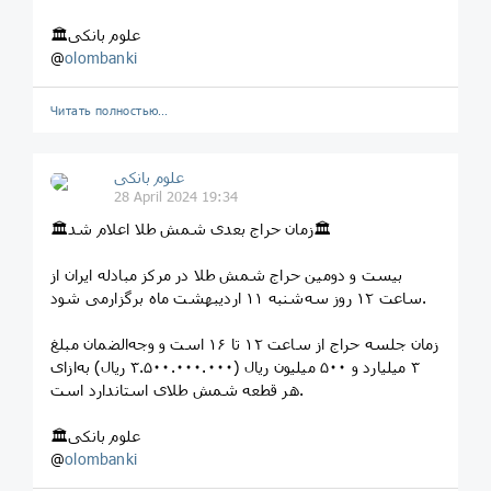
🏛علوم بانکی
@
olombanki
Читать полностью…
علوم بانکی
28 April 2024 19:34
🏛زمان حراج بعدی شمش طلا اعلام شد🏛
بیست و دومین حراج شمش طلا در مرکز مبادله ایران از
ساعت ۱۲ روز سه‌شنبه ۱۱ اردیبهشت ماه برگزارمی شود.
زمان جلسه حراج از ساعت ۱۲ تا ۱۶ است و وجه‌الضمان مبلغ
۳ میلیارد و ۵۰۰ میلیون ریال (۳.۵۰۰.۰۰۰.۰۰۰ ریال) به‌ازای
هر قطعه شمش طلای استاندارد است.
🏛علوم بانکی
@
olombanki