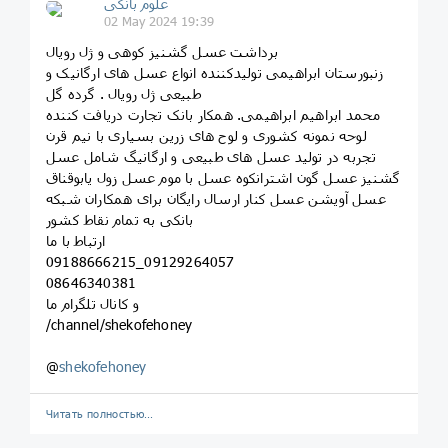
علوم بانکی
02 May 2024 19:39
برداشت عسل گشنیز کوهی و ژل رویال
زنبورستان ابراهیمی تولیدکننده انواع عسل های ارگانیک و
طبیعی ژل رویال . گرده گل
محمد ابراهیم ابراهیمی. همکار بانک تجارت دریافت کننده
لوحه نمونه کشوری و لوح های زرین بسیاری با نیم قرن
تجربه در تولید عسل های طبیعی و ارگانیگ شامل عسل
گشنیز عسل گون اشترانکوه عسل با موم عسل زول یابوقناق
عسل آویشن عسل کنار ارسال رایگان برای همکاران شبکه
بانکی به تمام نقاط کشور
ارتباط با ما
09188666215_09129264057
08646340381
و کانال تلگرام ما
/channel/shekofehoney
@
shekofehoney
Читать полностью…