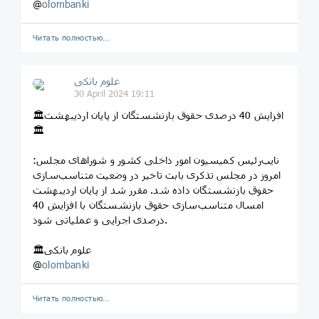
@
olombanki
Читать полностью…
علوم بانکی
30 April 2024 19:11
🏛افزایش 40 درصدی حقوق بازنشستگان از پایان اردیبهشت
🏛
نایب‌رئیس کمیسیون امور داخلی کشور و شوراهای مجلس:
امروز در مجلس تذکری بابت تاخیر در وضعیت متناسب‌سازی
حقوق بازنشستگان داده شد. مقرر شد از پایان اردیبهشت
امسال متناسب‌سازی حقوق بازنشستگان با افزایش 40
درصدی اجرایی و عملیاتی شود.
🏛علوم بانکی
@
olombanki
Читать полностью…