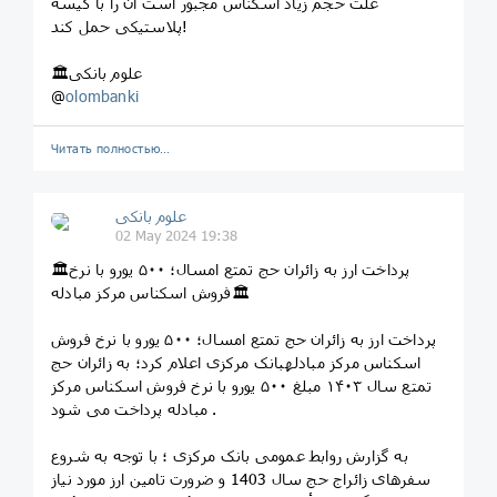
علت حجم زیاد اسکناس مجبور است آن را با کیسه
پلاستیکی حمل کند!
🏛علوم بانکی
@
olombanki
Читать полностью…
علوم بانکی
02 May 2024 19:38
🏛پرداخت ارز به زائران حج تمتع امسال؛ ۵۰۰ یورو با نرخ
فروش اسکناس مرکز مبادله🏛
پرداخت ارز به زائران حج تمتع امسال؛ ۵۰۰ یورو با نرخ فروش
اسکناس مرکز مبادلهبانک مرکزی اعلام کرد؛ به زائران حج
تمتع سال ۱۴۰۳ مبلغ ۵۰۰ یورو با نرخ فروش اسکناس مرکز
مبادله پرداخت می شود .
به گزارش روابط عمومی بانک مرکزی ؛ با توجه به شروع
سفرهای زائراج حج سال 1403 و ضرورت تامین ارز مورد نیاز