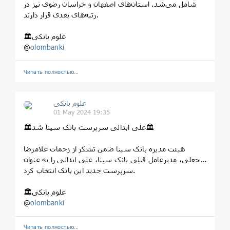
شامل می‌شد. استان‌های اصفهان و خراسان رضوی نیز در
رتبه‌های بعدی قرار دارند.
🏛علوم بانکی
@
olombanki
Читать полностью…
علوم بانکی
01 May 2024 19:35
🏛علی ابدالی سرپرست بانک سینا شد🏛
هیئت‌ مدیره بانک سینا ضمن تشکر از زحمات غلامرضا
فتحعلی، مدیرعامل قبلی بانک سینا، علی ابدالی را به عنوان
سرپرست جدید این بانک انتخاب کرد.
🏛علوم بانکی
@
olombanki
Читать полностью…