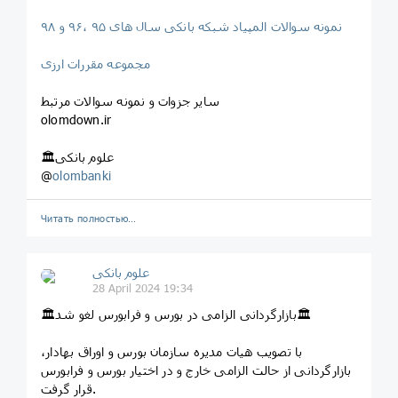
نمونه سوالات المپیاد شبکه بانکی سال های ۹۵ ،۹۶ و ۹۸
مجموعه مقررات ارزی
سایر جزوات و نمونه سوالات مرتبط
olomdown.ir
🏛علوم بانکی
@
olombanki
Читать полностью…
علوم بانکی
28 April 2024 19:34
🏛بازارگردانی الزامی در بورس و فرابورس لغو شد🏛
با تصویب هیات مدیره سازمان بورس و اوراق بهادار،
بازارگردانی از حالت الزامی خارج و در اختیار بورس و فرابورس
قرار گرفت.