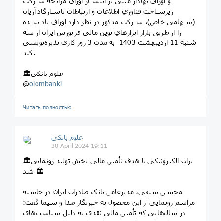
و اوراق ﺑﻬﺎدار ﻣﺒﻨﯽ ﺑﺮ اﻧﺘﺸـﺎر اوراق ﻣﺮاﺑﺤﻪ ﺷـﺮﮐﺖ
زﯾﺮﺳـﺎﺧﺖ ﻓﻨﺎوري اﻃﻼﻋﺎت و ارﺗﺒﺎﻃﺎت ﭘﺎﺳـﺎرﮔﺎد آرﯾﺎن
(ﺳـﻬﺎﻣﯽ ﺧﺎص)، ﺷـﺮﮐﺖ ﻣﺬﮐﻮر در ﻧﻈﺮ دارد اوراق ﯾﺎد ﺷـﺪه
را از ﻃﺮﯾﻖ ﺑﺎزار اﺑﺰارﻫﺎي ﻧﻮﯾﻦ ﻣﺎﻟﯽ ﻓﺮاﺑﻮرس اﯾﺮان از ﺳﻪ
ﺷﻨﺒﻪ 11 اردیبهشت 1403 ﺑﻪ ﻣﺪت 3 روز ﮐﺎری پذیره‌نویسی
کند.
🏛علوم بانکی
@
olombanki
Читать полностью…
علوم بانکی
30 April 2024 19:11
🏛برات الکترونیکی با هدف تأمین مالی بخش تولید رونمایی
شد 🏛
محسن سیفی، مدیرعامل بانک صادرات ایران در حاشیه
مراسم رونمایی از این محصول به خبرنگار صدا و سیما گفت:
در سال‌هایی که تأمین مالی نقدی به دلیل سیاست‌های