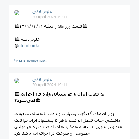
علوم بانکی
30 April 2024 19:11
🏛قیمت روز طلا و سکه ۱۴۰۳/۰۲/۱۱🏛
🏛علوم بانکی
@
olombanki
Читать полностью…
علوم بانکی
30 April 2024 19:11
توافقات ایران و عربستان، وارد فاز اجرایی
🏛
🏛
می‌شود؟!
وزیر اقتصاد: گفتگوی بسیارسازنده‌ای با همتای سعودی
داشتیم. جناب فیصل ابراهیم با هر ۵ پیشنهاد ایران موافقت
نمود و بر تدوین نقشه‌راه همکاری‌های اقتصادی بخش دولتی
- خصوصی و سرعت در اجرای آن، تاکید کرد.