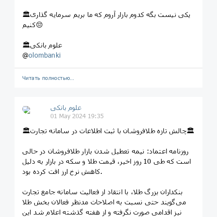
🏛یکی نیست بگه کدوم بازار آروم که ما بریم سرمایه گذاری
کنیم😔
🏛علوم بانکی
@
olombanki
Читать полностью…
علوم بانکی
01 May 2024 19:35
🏛چالش تازه طلافروشان با ثبت اطلاعات در سامانه تجارت🏛
روزنامه اعتماد: نیمه تعطیل شدن بازار طلافروشان در حالی
است كه طی 10 روز اخير، قيمت طلا و سكه در بازار به دليل
كاهش نرخ ارز افت كرده بود.
بنكداران بزرگ طلا، ‌با انتقاد از فعاليت سامانه جامع تجارت
می‌گويند حتی نسبت به اصلاحات مدنظر فعالان بخش طلا
نيز اقدامی صورت نگرفته و از هفته گذشته اعلام شد اين