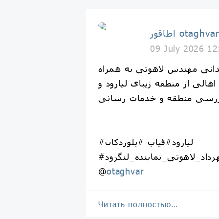
طاقوَر otaghvar
09 July 2026 12
یدانی مهندس لاهوتی به همراه
اهالی از منطقه زیبای لیارود و
رسی منطقه و خدمات رسانی
#لیارود#فیاب #بلوردکان
هرداد_لاهوتی_نماینده_لنگرود
@
otaghvar
Читать полностью…