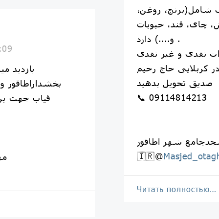
 شامل(برنج، روغن،
 چای، قند، حبوبات
ا
و....) دارد .
:09
ت نقدی و غیر نقدی
ر کربلایی حاج رحيم
بازدید م
صديق تحویل بدهید
بخشداراطاقور و 
📞 09114814213
فیاب جهت بر
جدجامع شهر اطاقور
🇮🇷@
Masjed_otag
#م
Читать полностью…