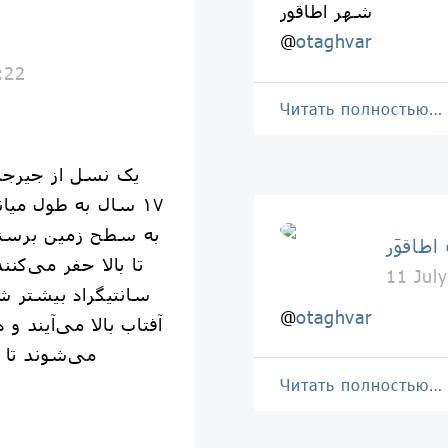
شهر اطاقور
@
otaghvar
ا
:22
Читать полностью…
۱۷ سال به طول میا
به سطح زمین برسند،
o
11 Jul
سانتیگراد بیشتر شد
@
otaghvar
آفتاب بالا می‌آیند و 
می‌شوند تا 
Читать полностью…