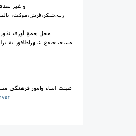
و غیر نقدی
رب،شکر،فرش،موکت، بالش،
محل جمع آوری نذورا
مسجدجامع شهراطاقور به براد
هیئت امناء وامور فرهنگی مس
hvar