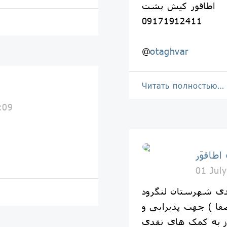
اطاقور کیش پشت
09171912411
@
otaghvar
Читать полностью…
ا
:09
o
01 Jul
دی شهرستان لنگرود
ا ) جهت پذیرایی و
یاز به کمک های نقدی