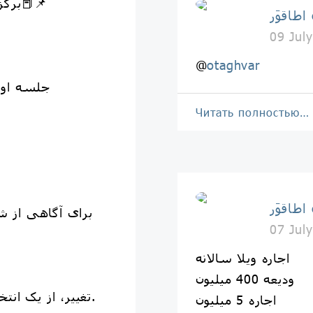
برگزاری کلاس های زبان انگلیسی📕📌
o
09 Jul
@
otaghvar
جلسه اول
Читать полностью…
o
برای آگاهی از شرا
07 Jul
اجاره ویلا سالانه
ودیعه 400 میلیون
تغییر، از یک انتخابِ هوشمندانه شروع می‌شود.
اجاره 5 میلیون