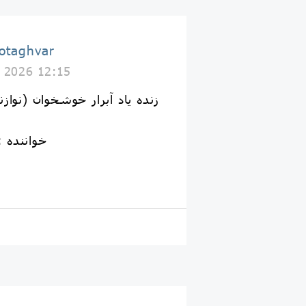
اطاقوَر taghvar
y 2026 12:15
🎤خواننده