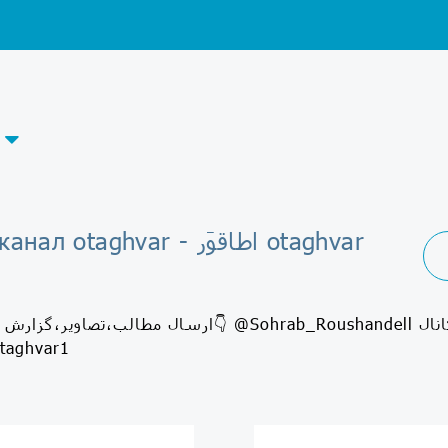
Telegram-канал otaghvar - اطاقوَر otaghvar
ارسال مطالب،تصاویر،گزارش ها،دلنوشته ها👇 @shandell
otaghvar1