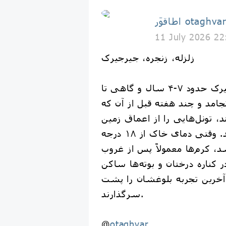
طاقوَر otaghvar
11 July 2026 22
زلزله، زنجره، جیرجیرک
یک نسل از جیرجیرک حدود ۷-۴ سال و گاهی تا
نجامد و چند هفته قبل از آن که
 تونل‌هایی را از اعماق زمین
تا بالا حفر می‌کنند. وقتی دمای خاک از ۱۸ درجه
، کرم‌ها معمولاً پس از غروب
در کناره درختان و بوته‌ها ساکن
آخرین تجربه بلوغشان را پشت
سرگذارند.
@
otaghvar