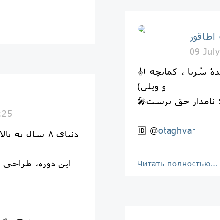
o
09 Jul
🎻 زنده یاد آبرار خوشخوان (نوازندۀ سُرنا ، كمانچه
و ویلن)
ا
 : نامدار حق پرست
:25
🆔 @
otaghvar
دنیایِ ۸ سال ب
این دوره، طراحی 
Читать полностью…