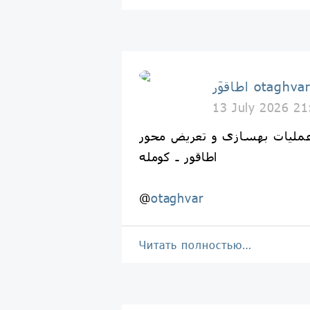
طاقوَر otaghvar
13 July 2026 21
ملیات بهسازی و تعریض محور
اطاقور ـ کومله
@
otaghvar
Читать полностью…