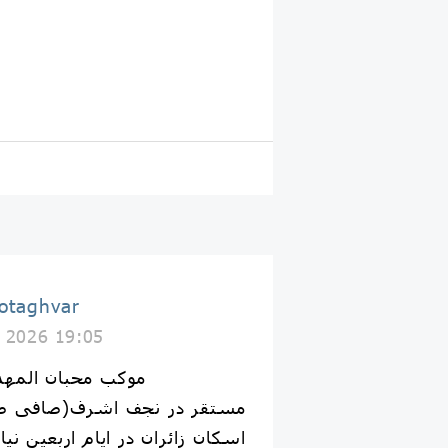
اطاقوَر taghvar
y 2026 19:05
موکب محبان المه
مستقر در نجف اشرف(صافی صف
اسکان زائران در ایام اربعین ن