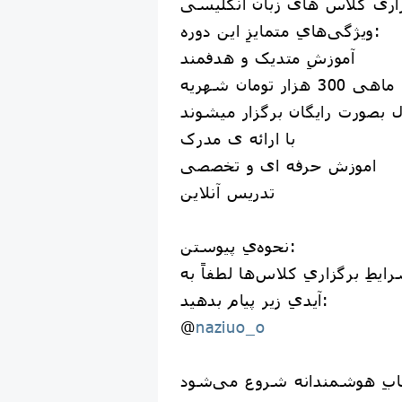
ویژگی‌هایِ متمایزِ این دوره:
آموزشِ متدیک و هدفمند
ماهی 300 هزار تومان شهریه
 بصورت رایگان برگزار میشوند
با ارائه ی مدرک
اموزش حرفه ای و تخصصی
تدریس آنلاین
نحوه‌یِ پیوستن:
یطِ برگزاریِ کلاس‌ها لطفاً به
آیدیِ زیر پیام بدهید:
@
naziuo_o