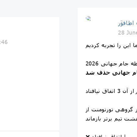
o
ا
28 Jun
:46
 جام جهانی 2026
جام جهانی حذف شد
ر گروهی تورنومنت از
سی | اتفاق نیافتاد