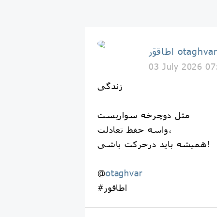
طاقوَر otaghvar
03 July 2026 07
زندگی
مثل دوچرخه سواریست
واسه حفظ تعادلت،
همیشه باید درحرکت باشی!
@
otaghvar
#اطاقور