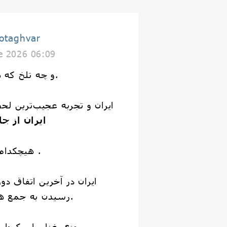
اطاقوَر taghvar
e 2026 06:09
و چه تلخ که ما این را تجربه کردیم.
ایران و تجربه عجیب‌ترین لحظه
ایران از 
هیچکدام از آن 3 اتفاق نیافتاد .
ایران در آخرین اتفاق دو
رسیدن به جمع هشت تیم برتر بازماند.
❌ پیروزی غنا برابر کروا