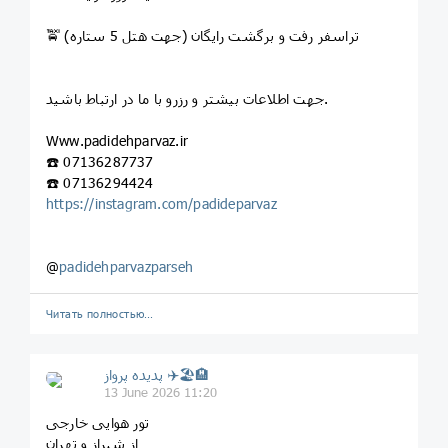
🚖 تراسفر رفت و برگشت رایگان (جهت هتل 5 ستاره)
جهت اطلاعات بیشتر و رزرو با ما در ارتباط باشید.
‏Www.padidehparvaz.ir
☎️ 07136287737
☎️ 07136294424
https://instagram.com/padideparvaz
@
padidehparvazparseh
Читать полностью…
پديده پرواز ✈️🏖🏨
13 June 2026 11:20
تور هوایی خارجی
از شیراز و تهران