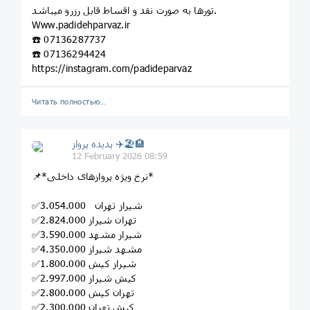
تورها به صورت نقد و اقساط قابل رزرو میباشد.
‏Www.padidehparvaz.ir
☎️ 07136287737
☎️ 07136294424
‏https://instagram‌‌.com/padideparvaz
Читать полностью…
پديده پرواز ✈️🏖🏨
12 February 2026 08:59
📌*نرخ ویژه پروازهای داخلی*
✅شیراز تهران 3.054.000
✅تهران شیراز 2.824.000
✅شیراز مشهد 3.590.000
✅مشهد شیراز 4.350.000
✅شیراز کیش 1.800.000
✅کیش شیراز 2.997.000
✅تهران کیش 2.800.000
✅کیش تهران 2.300.000