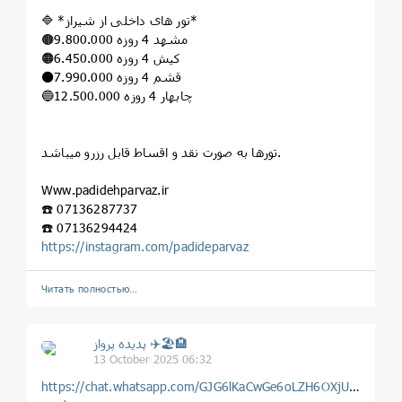
🔷 *تور های داخلی از شیراز*
🟤مشهد 4 روزه 9.800.000
🟠کیش 4 روزه 6.450.000
⚫️قشم 4 روزه 7.990.000
🔵چابهار 4 روزه 12.500.000
تورها به صورت نقد و اقساط قابل رزرو میباشد.
‏Www.padidehparvaz.ir
☎️ 07136287737
☎️ 07136294424
https://instagram.com/padideparvaz
Читать полностью…
پديده پرواز ✈️🏖🏨
13 October 2025 06:32
https://chat.whatsapp.com/GJG6lKaCwGe6oLZH6OXjUq?