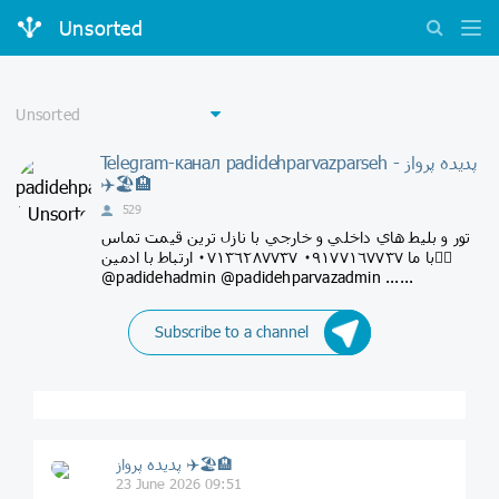
Unsorted
Telegram-канал padidehparvazparseh - پديده پرواز
✈️🏖🏨
529
تور و بليط هاي داخلي و خارجي با نازل ترين قيمت تماس
با ما ٠٩١٧٧١٦٧٧٣٧ ٠٧١٣٦٢٨٧٧٣٧ ارتباط با ادمين👇🏻
@padidehadmin @padidehparvazadmin ......
Subscribe to a channel
پديده پرواز ✈️🏖🏨
23 June 2026 09:51