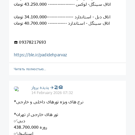
اتاق سینگل- لوکس ----------------- 43.250.000 تومان
اتاق دبل - استاندارد -----------------34.100.000 تومان
اتاق سینگل - استاندارد ------------ 40.700.000 تومان
☎️ 09378217693
https://ble.ir/padidehparvaz
Читать полностью…
پديده پرواز ✈️🏖🏨
14 February 2026 07:32
*نرخ های ویژه تورهای داخلی و خارجی
*تور های خارجی از تهران
✅دبی
4روزه 38.700.000
✅استانبول