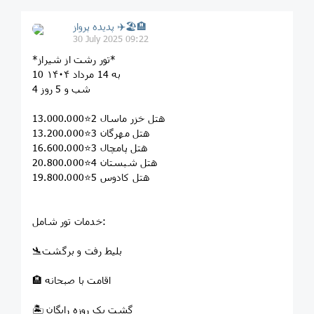
پديده پرواز ✈️🏖🏨
30 July 2025 09:22
*تور رشت از شیراز*
10 به 14 مرداد ۱۴۰۴
4 شب و 5 روز
هتل خزر ماسال 2⭐13.000.000
هتل مهرگان 3⭐13.200.000
هتل پامچال 3⭐16.600.000
هتل شبستان 4⭐20.800.000
هتل کادوس 5⭐19.800.000
خدمات تور شامل:
🛬بلیط رفت و برگشت
🏨 اقامت با صبحانه
🏝️ گشت یک روزه رایگان