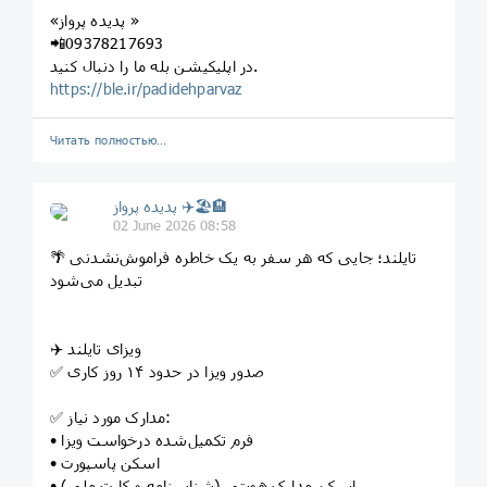
«پدیده پرواز »
📲09378217693
در اپلیکیشن بله ما را دنبال کنید.
https://ble.ir/padidehparvaz
Читать полностью…
پديده پرواز ✈️🏖🏨
02 June 2026 08:58
🌴 تایلند؛ جایی که هر سفر به یک خاطره فراموش‌نشدنی
تبدیل می‌شود
✈️ ویزای تایلند
✅ صدور ویزا در حدود ۱۴ روز کاری
✅ مدارک مورد نیاز:
• فرم تکمیل‌شده درخواست ویزا
• اسکن پاسپورت
• اسکن مدارک هویتی (شناسنامه و کارت ملی)