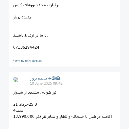
برقراری مجدد تورهای کیش
پدیده پرواز
با ما در ارتباط باشید.
07136294424
Читать полностью…
پديده پرواز ✈️🏖🏨
10 June 2026 09:42
تور هوایی مشهد از شیراز
21 تا 25خرداد
4شب
اقامت در هتل با صبحانه و ناهار و شام هر نفر 13.990.000