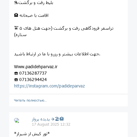
🛬بلیط رفت و برگشت
🏨 اقامت با صبحانه
🚖 تراسفر فرودگاهی رفت و برگشت (جهت هتل های ۵
ستاره)
جهت اطلاعات بیشتر و رزرو با ما در ارتباط باشید.
‏Www.padidehparvaz.ir
☎️ 07136287737
☎️ 07136294424
https://instagram.com/padideparvaz
Читать полностью…
پديده پرواز ✈️🏖🏨
17 August 2025 12:32
*تور کیش از شیراز*