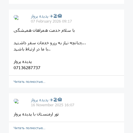
پديده پرواز ✈️🏖🏨
07 February 2026 09:17
با سلام خدمت همراهان همیشگی
چنانچه نیاز به رزرو خدمات سفر داشتید...
با ما در ارتباط باشید..
پدیده پرواز
07136287737
Читать полностью…
پديده پرواز ✈️🏖🏨
16 November 2025 16:07
تور ارمنستان با پدیده پرواز
Читать полностью…