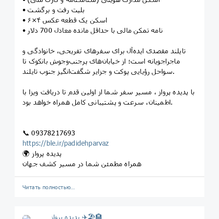
• بلیت رفت و برگشت
• اسکن یک قطعه عکس ۴×۶
• نامه تمکن مالی با حداقل مانده معادل 700 دلار
تایلند مقصدی ایده‌آل برای سفرهای تفریحی، خانوادگی و
ماجراجویانه است؛ از خیابان‌های پرجنب‌وجوش بانکوک تا
سواحل رؤیایی پوکت و جزایر شگفت‌انگیز جنوب تایلند.
با پدیده پرواز ، مسیر سفر شما از اولین قدم تا دریافت ویزا با
اطمینان، سرعت و پشتیبانی کامل همراه خواهد بود.
📞 09378217693
https://ble.ir/padidehparvaz
🌍 پدیده پرواز
همراه مطمئن شما در مسیر کشف جهان
Читать полностью…
پديده پرواز ✈️🏖🏨