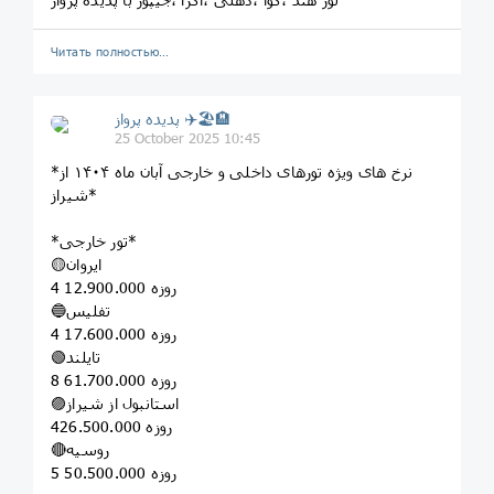
Читать полностью…
پديده پرواز ✈️🏖🏨
25 October 2025 10:45
*نرخ های ویژه تورهای داخلی و خارجی آبان ماه ۱۴۰۴ از
شیراز*
*تور خارجی*
🟡ایروان
4 روزه 12.900.000
🔵تفلیس
4 روزه 17.600.000
🟢تایلند
8 روزه 61.700.000
🟣استانبول از شیراز
4روزه 26.500.000
🔴روسیه
5 روزه 50.500.000