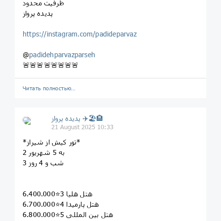
ظرفیت محدود
پدیده پرواز
https://instagram.com/padideparvaz
@
padidehparvazparseh
🚨🚨🚨🚨🚨🚨🚨🚨
Читать полностью…
پديده پرواز ✈️🏖🏨
21 August 2025 10:33
*تور کیش از شیراز*
2 به 5 شهریور
3 شب و 4 روز
هتل هلیا 3⭐6.400.000
هتل پارمیدا 4⭐6.700.000
هتل بین المللی 5⭐6.800.000