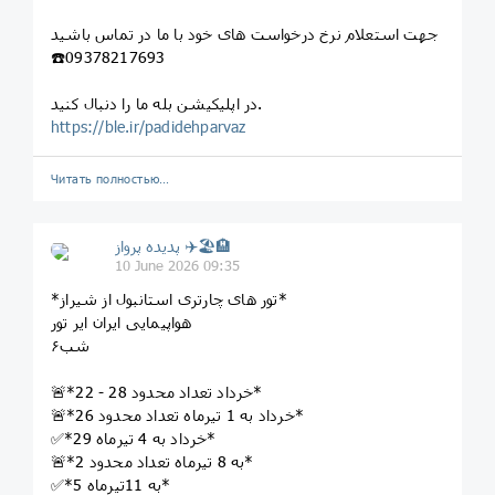
جهت استعلام نرخ درخواست های خود با ما در تماس باشید
☎️09378217693
در اپلیکیشن بله ما را دنبال کنید.
https://ble.ir/padidehparvaz
Читать полностью…
پديده پرواز ✈️🏖🏨
10 June 2026 09:35
*تور های چارتری استانبول از شیراز*
هواپیمایی ایران ایر تور
۶شب
🚨*22 - 28 خرداد تعداد محدود*
🚨*26 خرداد به 1 تیرماه تعداد محدود*
✅*29 خرداد به 4 تیرماه*
🚨*2 به 8 تیرماه تعداد محدود*
✅*5 به 11تیرماه*