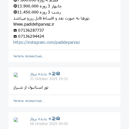
🔵چابهار 3 روزه 13.900.000
🔵رشت 3 روزه 11.450.000
تورها به صورت نقد و اقساط قابل رزرو میباشد.
‏Www.padidehparvaz.ir
☎️ 07136287737
☎️ 07136294424
https://instagram.com/padideparvaz
Читать полностью…
پديده پرواز ✈️🏖🏨
21 October 2025 19:31
تور استانبول از شیراز
Читать полностью…
پديده پرواز ✈️🏖🏨
06 October 2025 09:00