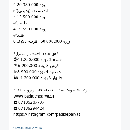
4 روزه 20.380.000
✅ارمنستان (زمینی)
4 روزه 13.500.000
✅تفلیس
4 روزه 19.590.000
✅هند
8 روزه 60.000.000+هزینه دلاری
*تور های داخلی از شیراز*
🏖قشم 3 روزه 11.250.000
🏝کیش 3 روزه 6.200.000
🕌مشهد 4 روزه 8.990.000
🏜️چابهار 3 روزه 14.200.000
تورها به صورت نقد و اقساط قابل رزرو میباشد.
‏Www.padidehparvaz.ir
☎️ 07136287737
☎️ 07136294424
‏https://instagram‌‌.com/padideparvaz
Читать полностью…