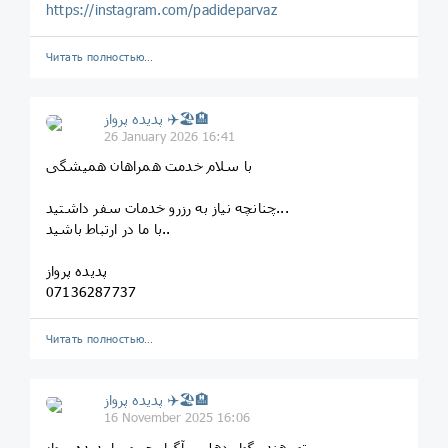
https://instagram.com/padideparvaz
Читать полностью…
پديده پرواز ✈️🏖🏨
26 January 2026 16:41
با سلام خدمت همراهان همیشگی
چنانچه نیاز به رزرو خدمات سفر داشتید...
با ما در ارتباط باشید..
پدیده پرواز
07136287737
Читать полностью…
پديده پرواز ✈️🏖🏨
16 November 2025 16:06
تور هند ،گوا ،دهلی ،آگرا ،جیپور با پدیده پرواز