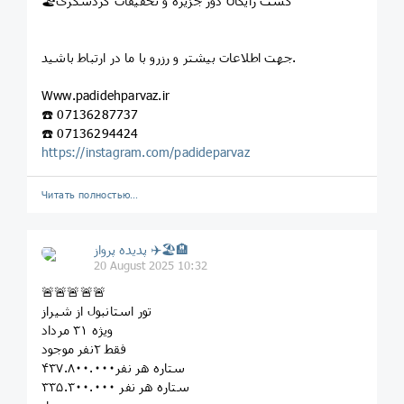
🏖️گشت رایگان دور جزیره و تخفیفات گردشگری
جهت اطلاعات بیشتر و رزرو با ما در ارتباط باشید.
‏Www.padidehparvaz.ir
☎️ 07136287737
☎️ 07136294424
https://instagram.com/padideparvaz
Читать полностью…
پديده پرواز ✈️🏖🏨
20 August 2025 10:32
🚨🚨🚨🚨🚨
تور استانبول از شیراز
ویژه ۳۱ مرداد
فقط ۲نفر موجود
۴ستاره هر نفر۳۷.۸۰۰.۰۰۰
۳ستاره هر نفر ۳۵.۳۰۰.۰۰۰