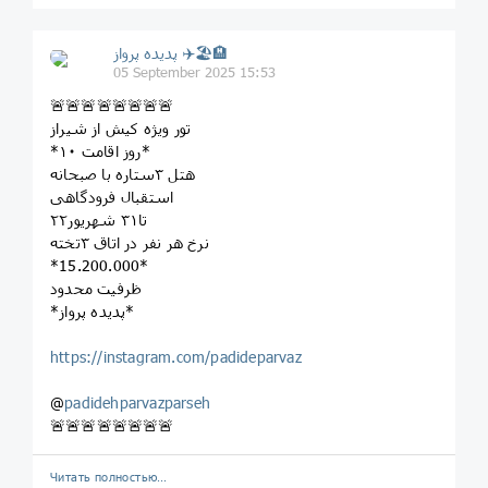
پديده پرواز ✈️🏖🏨
05 September 2025 15:53
🚨🚨🚨🚨🚨🚨🚨🚨
تور ویژه کیش از شیراز
*۱۰ روز اقامت*
هتل ۳ستاره با صبحانه
استقبال فرودگاهی
۲۲تا۳۱ شهریور
نرخ هر نفر در اتاق ۳تخته
*15.200.000*
ظرفیت محدود
*پدیده پرواز*
https://instagram.com/padideparvaz
@
padidehparvazparseh
🚨🚨🚨🚨🚨🚨🚨🚨
Читать полностью…