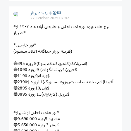
پديده پرواز ✈️🏖🏨
27 October 2025 07:47
*نرخ های ویژه تورهای داخلی و خارجی آبان ماه ۱۴۰۴ از
شیراز*
*تور خارجی*
(هزینه پرواز جداگانه اعلام میشود)
🔵سریلانکا(کلمبو،کندی،بنتوتا)8 روزه 395$
🔵چین(پکن،شانگهای) 9 روزه 1090$
🔵ویتنام9روزه 1190$
🔵آفریقا(کیپ تاون،سانسیتی،ژوهانسبورگ)11روزه $2390
🔵ژاپن10روزه 2895$
🔵برزیل (کارناوال)11 روزه 3895$
*تور های داخلی از شیراز*
🔵مشهد 5روزه 9.690.000
🔵کیش 3 روزه 5.650.000
🔵قشم 4 روزه 7.600.000