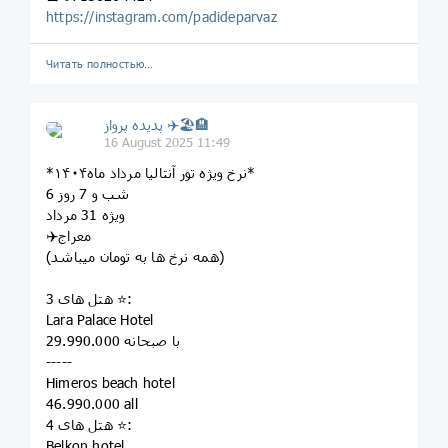
https://instagram.com/padideparvaz
Читать полностью…
پديده پرواز ✈️🏖🏨
16 August 2025 11:49
*نرخ ویژه تور آنتالیا مرداد ماه۱۴۰۴*
6 شب و 7 روز
ویژه 31 مرداد
✈️معراج
(همه نرخ ها به تومان میباشد)
هتل های 3 ⭐️:
Lara Palace Hotel
29.990.000 با صبحانه
-----
Himeros beach hotel
46.990.000 all
هتل های 4 ⭐️:
Belkon hotel