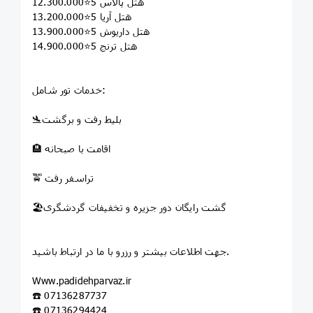
هتل پالاس 5⭐12.300.000
هتل آریا 5⭐13.200.000
هتل داریوش 5⭐13.900.000
هتل ترنج 5⭐14.900.000
خدمات تور شامل:
🛬بلیط رفت و برگشت
🏨 اقامت با صبحانه
🚖 تراسفر رفت
🏖️گشت رایگان دور جزیره و تخفیفات گردشگری
جهت اطلاعات بیشتر و رزرو با ما در ارتباط باشید.
‏Www.padidehparvaz.ir
☎️ 07136287737
☎️ 07136294424