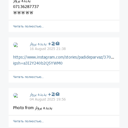
پدیده پرواز
07136287737
🚨🚨🚨🚨🚨
Читать полностью…
پديده پرواز ✈️🏖🏨
16 August 2025 21:38
https://www.instagram.com/stories/padideparvaz/370065988
igsh=a3I2Y240b2Q5YWM0
Читать полностью…
پديده پرواز ✈️🏖🏨
04 August 2025 19:56
Photo from پدیده پرواز
Читать полностью…