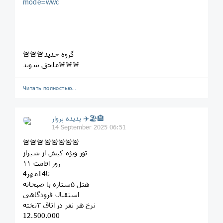
mode=wwc
🚨🚨🚨گروه جدید
ملحق شوید🚨🚨🚨
Читать полностью…
پديده پرواز ✈️🏖🏨
14 September 2025 06:51
🚨🚨🚨🚨🚨🚨🚨🚨
تور ویژه کیش از شیراز
۱۱ روز اقامت
4تا14مهر
هتل ۵ستاره با صبحانه
استقبال فرودگاهی
نرخ هر نفر در اتاق ۳تخته
12.500.000