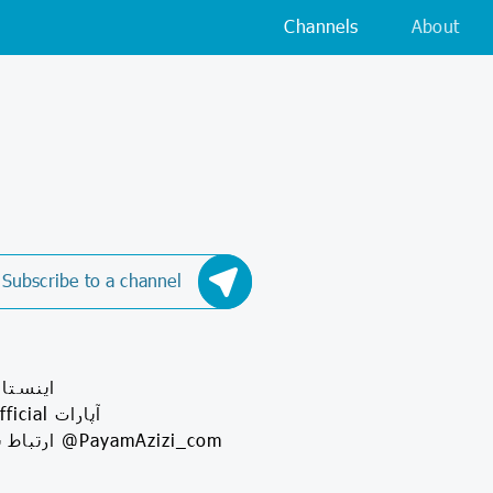
Channels
About
Subscribe to a channel
‏aparat.com/PayamAziziOfficial یوتیوب ‏YouTube.com/PayamAzizi ارتباط با ادمین @PayamAzizi_com