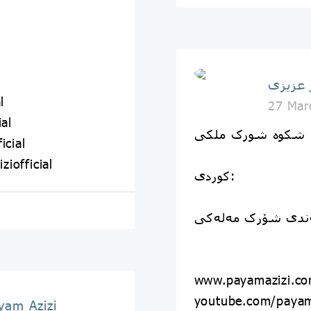
l
27 Mar
al
ا شکوه شورک ملکی
icial
iofficial
کوردی:
ەندی شۆرک مەلەکی
www.payamazizi.c
youtube.com/payam
پیام عزیزی | izi