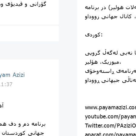
گۆرانی و ڤیدیۆی و
لات هولیر) در برنامه
 کانال جهانی رووداو
کوردی:
نەبی لەگەڵ گروپی
میوزیک، هۆلیر،
بەرنامەی ڕاستەوخۆی
پیام عزیزی | izi
ناڵی جیهانی ڕووداو
11:37
آه
www.payamazizi.c
youtube.com/payam
برنامه دم و دف همرا
Twitter.com/PAziziOf
جهانی کوردستان ت
aparat.com/payamazi