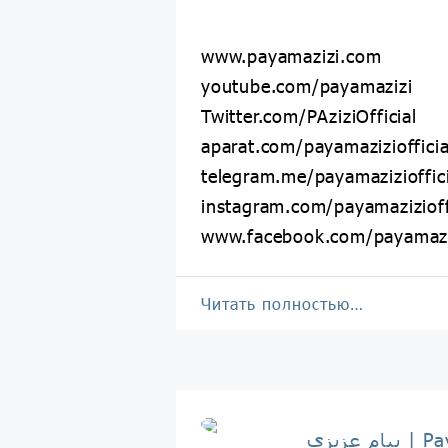
www.payamazizi.com
youtube.com/payamazizi
Twitter.com/PAziziOfficial
aparat.com/payamaziziofficia
telegram.me/payamazizioffici
instagram.com/payamazizioff
www.facebook.com/payamaziz
Читать полностью…
Payam Az