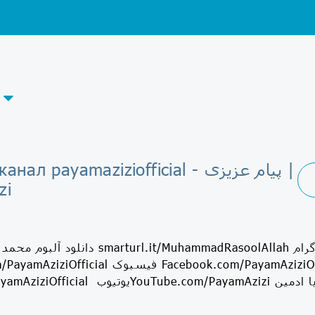
Telegram-канал payamaziziofficial -
zi
دانلود آلبوم محمد‌ رسول‌الله ‌(ص) oolAllah
instagram.com/PayamAziziOfficial فیسبوک ficial