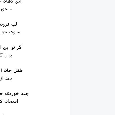
این دهان ب
تا خورن
لب فروب‍
سوی خوان
گر تو ای‍ن ا
پر ز گ
طفل جان از 
بعد از 
چ‍ند خوردی چر
امتحان ک‍