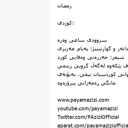
رمضان
کوردی:
سروودی ساغی وەرە
دانەر و گوارنیبیژ: په‌یام عەزیزی
شیعر: حەزرەتی وەفایی کورد
‌ه‌ف پێکەوە لەگەڵ گروپی ڕیتمی
هانی کوردستان تیڤی، بەبۆنەی
مانگی ڕەمەزانی پیرۆزەوە
www.payamazizi.com
youtube.com/payamazizi
Twitter.com/PAziziOfficial
aparat.com/payamaziziofficia