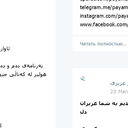
telegram.me/payamaz
instagram.com/payam
www.facebook.com/p
Читать полностью…
ئاواز
بەرنامەی د‌‌ه‌م و د
هولیر لە کەناڵی جی
20 Mar
دیم به شما عزیزان
دل
l