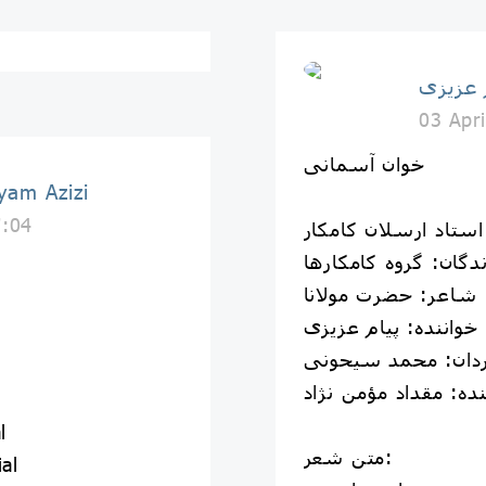
03 Apr
خوان آسمانی
پیام عزیزی | izi
7:04
استاد ارسلان کامکار
ندگان: گروه کامکارها
شاعر: حضرت مولانا
خواننده: پیام عزیزی
ردان: محمد سیحونی
نده: مقداد مؤمن نژاد
l
متن شعر:
al