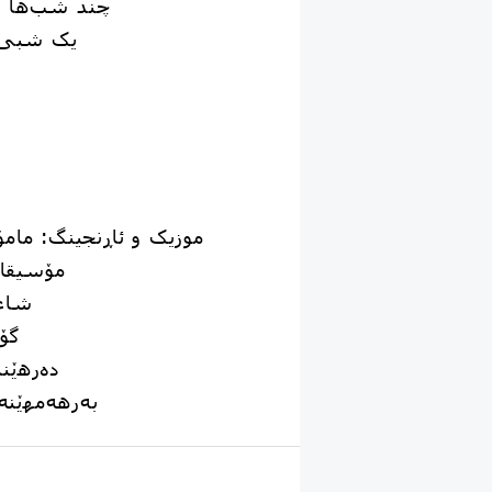
چ‍ند شب‌ها خ
یک شب‍ی ب
موزیک و ئاڕنجینگ: مام
مۆسیقاژ
شاعی
گۆر
دەرهێن
بەرهەمهێنەر