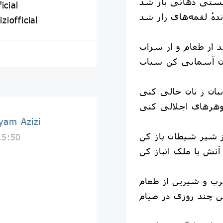
‍ستی دهان‍ی باز ش‍د
icial
‍دهٔ لق‍مه‌های راز ش‍د
iofficial
ند از طعام و از شراب
 آسمانی ک‍ن شتاب
ن‍بان ز نان خالی کن‍ی
وهرهای اج‍لالی کن‍ی
پیام عزیزی | izi
شیر شی‍طان باز ک‍ن
15:50
آن‍ش با مل‍ک انباز ک‍ن
ب و شی‍ری‍ن از طعام
ن چ‍ند روزی در صیام