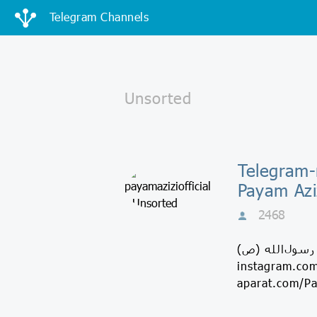
Telegram Channels
 پیام عزیزی |
Payam Azi
2468
smarturl.it/MuhammadRas اینستاگرام
Facebook.com/PayamAziziOf آپارات