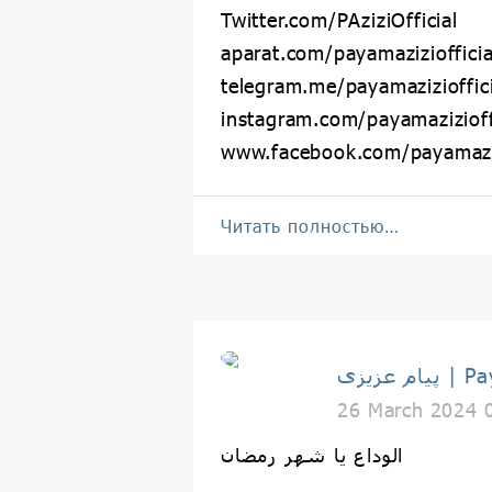
Twitter.com/PAziziOfficial
aparat.com/payamaziziofficia
telegram.me/payamazizioffici
instagram.com/payamazizioff
www.facebook.com/payamaziz
Читать полностью…
Payam Az
26 March 2024 
الوداع یا شهر رمضان