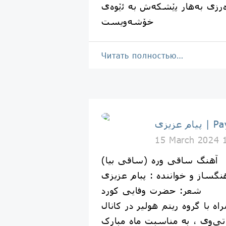
ەرزی بەهار پێشکەش بە ئێوەی
خۆشەویست
Читать полностью…
Payam Az
15 March 2024 
آهنگ ساقی وره (ساقی بیا)
نگساز و خواننده : پبام عزیزی
شعر: حضرت وفایی کورد
ه با گروه ریتم هولیر در کانال
ی‌وی ، به مناسبت ماه مبارک