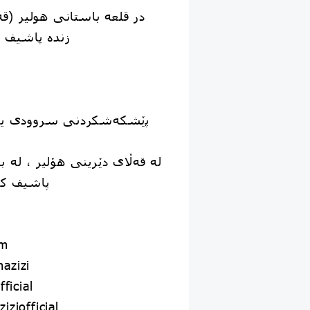
در قلعه باستانی هولیر (قه‌
زنده پاشیف ،
پێشکەشکردنی سروودی یا 
لە قەڵای دێرینی هۆلیر ، لە 
پاشیف کە
om
azizi
ficial
ziofficial