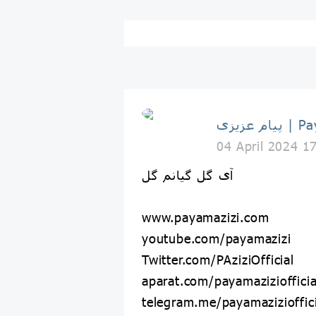
Payam Az
04 April 2024 1
آی گل گیانم گل
www.payamazizi.com
youtube.com/payamazizi
Twitter.com/PAziziOfficial
aparat.com/payamaziziofficia
telegram.me/payamazizioffici