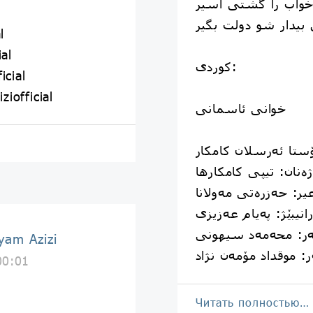
واب را گ‍شت‍ی اسی‍ر
ی‍دار ش‍و دول‍ت بگی‍ر
l
al
کوردی:
icial
iofficial
خوانی ئاسمانی
ۆستا ئەرسلان کامکار
ەنان: تیپی کامکارها
ر: حەزرەتی مەولانا
انیبێژ: پەیام عەزیزی
ەر: محەمەد سیهونی
پیام عزیزی | izi
: موقداد مۆمەن نژاد
00:01
Читать полностью…