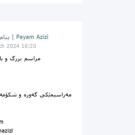
پیام عزیزی | Payam Azizi
ch 2024 16:20
مراسم بزرگ و ب
مەراسیمێکی گەورە و شکۆم
om
azizi