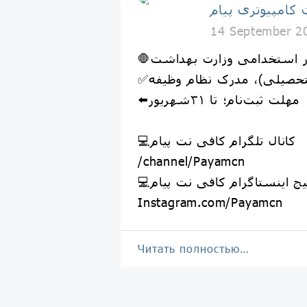
کامپیوتری پیام
14 September 2
تحصیلی)، مدرک نظام وظیفه
⬅️مهلت ثبت‌نام؛ تا ۳۱شهریور
💻کانال تلگرام کافی نت پیام
/channel/Payamcn
پیج اینستاگرام کافی نت پیام
Instagram.com/Payamcn
Читать полностью…