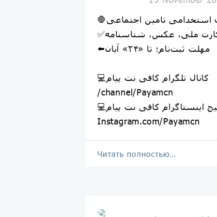
ون استخدامی تامین اجتماعی
کارت ملی، عکس، شناسنامه
⬅️مهلت ثبت‌نام؛ تا «۲۴» آبان
💻کانال تلگرام کافی نت پیام
/channel/Payamcn
پیج اینستاگرام کافی نت پیام
Instagram.com/Payamcn
Читать полностью…