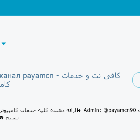
Telegram-канал payamcn - ک
کامپ
بسیج ☎️1342538962