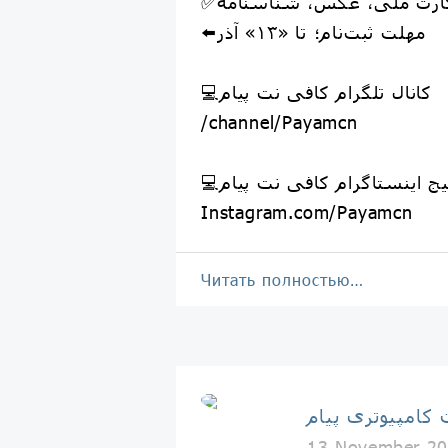
کارت ملی، عکس، شناسنامه
⬅️مهلت ثبت‌نام؛ تا «۱۳» آذر
💻کانال تلگرام کافی نت پیام
/channel/Payamcn
پیج اینستاگرام کافی نت پیام
Instagram.com/Payamcn
Читать полностью…
کامپیوتری پیام
13 November 20