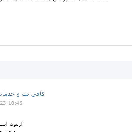
کافی نت و خدمات 
23 10:45
🛑آزمون ا