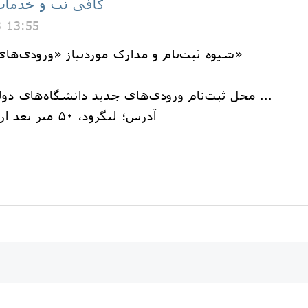
کافی نت و خدمات 
3 13:55
📌شیوه ثبت‌نام و مدارک موردنیاز «ورودی‌های جدید دانشگاه های مختلف»
🖊️محل ثبت‌نام ورودی‌های جدید دانشگاه‌های دولتی،فرهنگیان،آزاد، پیام نور و ...
📍آدرس؛ لنگرود، ۵۰ متر بعد از میدان بسیج، کافی نت پیام