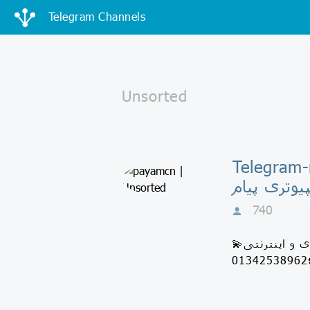
Telegram Channels
افی نت و خدمات
یوتری پیام
740
💫ارائه دهنده کلیه خدمات کامپیوتری و اینترنتی💫 Admin: @payamcn90 لنگرود-خ آزادی-بعد از میدان
0