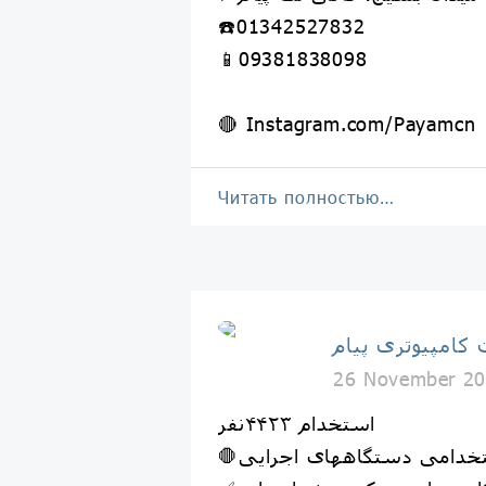
☎️01342527832
📱09381838098
🔴 Instagram.com/Payamcn
Читать полностью…
کامپیوتری پیام
26 November 20
استخدام ۴۴۲۳نفر
ستخدامی دستگاههای اجرایی