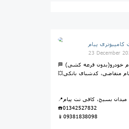
کامپیوتری پیام
23 December 20
 نام خودرو(بدون قرعه کشی)
 نام متقاضی، کدشبای بانکی
☎️01342527832
📱09381838098