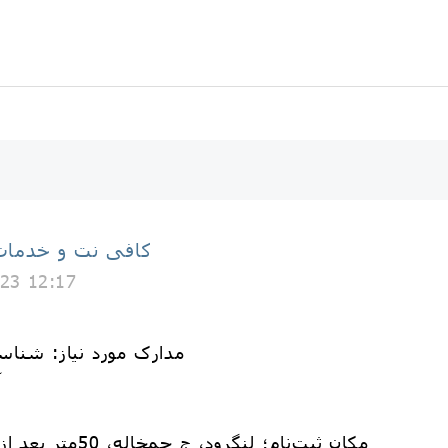
کافی نت و خدمات 
23 12:17
💥مدارک مورد نیاز: شنا
📍مکان ثبت‌نام؛ لنگرود، ج چمخاله، 50متر بعد از میدان بسیج، کافی نت پیام