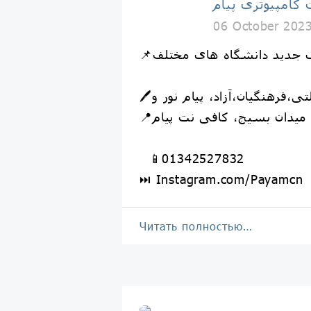
کامپیوتری پیام
06 October 202
📱01342527832
⏭️ Instagram.com/Payamcn
Читать полностью…