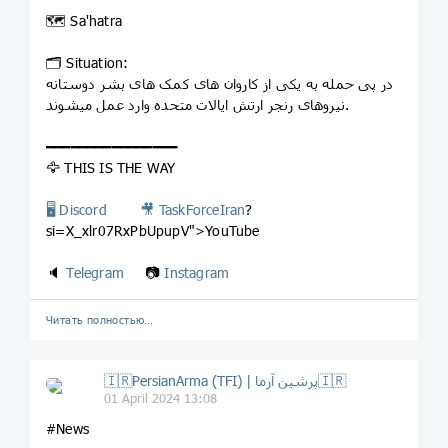
🗺 Sa'hatra
🗂 Situation:
در پی حمله به یکی از کاروان های کمک های بشر دوستانه
نیروهای رنجر ارتش ایالات متحده وارد عمل میشوند.
━━━━━━━━━━━━━━━━
🦅 THIS IS THE WAY
🖥 Discord
🎥
TaskForceIran
?
si=X_xlr07RxPbUpupV">YouTube
🔈
Telegram
📷
Instagram
Читать полностью…
🇮🇷PersianArma (TFI) | پرشین آرما🇮🇷
01 April 2024 13:08
#News