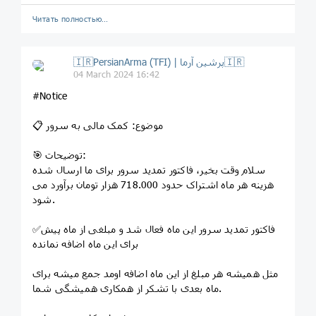
Читать полностью…
🇮🇷PersianArma (TFI) | پرشین آرما🇮🇷
04 March 2024 16:42
#Notice
📋 موضوع: کمک مالی به سرور
🎯 توضیحات:
سلام وقت بخیر، فاکتور تمدید سرور برای ما ارسال شده
هزینه هر ماه اشتراک حدود 718.000 هزار تومان برآورد می
شود.
✅فاکتور تمدید سرور این ماه فعال شد و مبلغی از ماه پیش
برای این ماه اضافه نمانده
مثل همیشه هر مبلغ از این ماه اضافه اومد جمع میشه برای
ماه بعدی با تشکر از همکاری همیشگی شما.