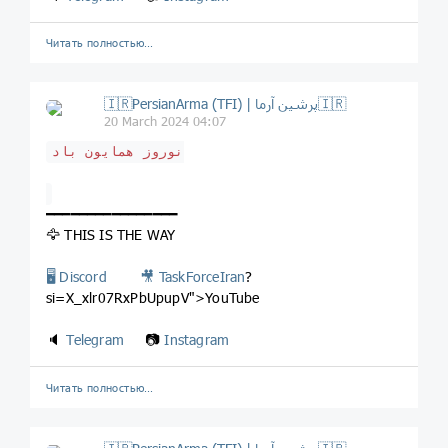
Читать полностью…
🇮🇷PersianArma (TFI) | پرشین آرما🇮🇷
20 March 2024 04:07
نوروز همایون باد
━━━━━━━━━━━━━━━━
🦅 THIS IS THE WAY
🖥
Discord
🎥
TaskForceIran
?
si=X_xlr07RxPbUpupV">YouTube
🔈
Telegram
📷
Instagram
Читать полностью…