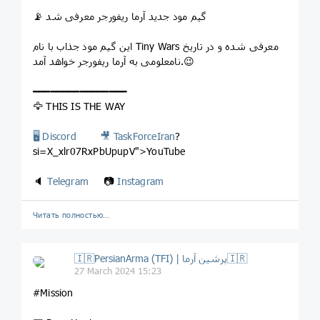
📡 گیم مود جدید آرما ریفورجر معرفی شد
این گیم مود جذاب با نام Tiny Wars معرفی شده و در تاریخ
نامعلومی به آرما ریفورجر خواهد آمد.😉
━━━━━━━━━━━━━━━━
🦅 THIS IS THE WAY
🖥 Discord
🎥
TaskForceIran
?
si=X_xlr07RxPbUpupV">YouTube
🔈
Telegram
📷
Instagram
Читать полностью…
🇮🇷PersianArma (TFI) | پرشین آرما🇮🇷
27 March 2024 15:23
#Mission