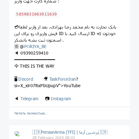
شماره کارت جهت واریز :
5859831063911639
💳بانک تجارت به نام محمد رضا بهزادی، بعد از واریز لطفا
فیش واریزی رو برای این ID ارسال کنید با ID خودتون که
اسمتون ثبت بشه باتشکر .
🆔 @
PORIYA_BE
🔈 09390259410
━━━━━━━━━━━━━━━━
🦅 THIS IS THE WAY
🖥
Discord
🎥
TaskForceIran
?
si=X_xlr07RxPbUpupV">YouTube
🔈
Telegram
📷
Instagram
Читать полностью…
🇮🇷PersianArma (TFI) | پرشین آرما🇮🇷
28 February 2024 08:01