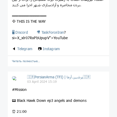
بردن محاصره و آزادسازی شهر اجرا می کنند.
━━━━━━━━━━━━━━━━
🦅 THIS IS THE WAY
🖥 Discord
🎥
TaskForceIran
?
si=X_xlr07RxPbUpupV">YouTube
🔈
Telegram
📷
Instagram
Читать полностью…
🇮🇷PersianArma (TFI) | پرشین آرما🇮🇷
03 April 2024 15:19
#Mission
📟 Black Hawk Down ep3 angels and demons
⏰ 21:00