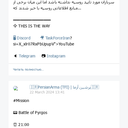
سربازان مورد تایید روسیه نداشته باشد اما این میان برخی از
منابع اطلاعاتی روسیه با خبر شدند که...
━━━━━━━━━━━━━━━━
🦅 THIS IS THE WAY
🖥
Discord
🎥
TaskForceIran
?
si=X_xlr07RxPbUpupV">YouTube
🔈
Telegram
📷
Instagram
Читать полностью…
🇮🇷PersianArma (TFI) | پرشین آرما🇮🇷
22 March 2024 13:41
#Mission
📟 Battle of Pyrgos
⏰ 21:00