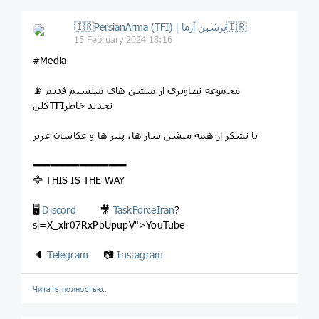
🇮🇷PersianArma (TFI) | پرشین آرما🇮🇷
15 February 2024 18:16
#Media
📡 مجموعه تصاویری از میشن های میلسیم قدیم
کلنTFIتجدید خاطر
با تشکر از همه میشن ساز ها، پلیر ها و عکاسان عزیز
━━━━━━━━━━━━━━━━
🦅 THIS IS THE WAY
🖥
Discord
🎥
TaskForceIran
?
si=X_xlr07RxPbUpupV">YouTube
🔈
Telegram
📷
Instagram
Читать полностью…