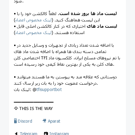
شود.
لیست ماد ها بروز شده است
، لطفاً کالکشن خود را با
•
این لیست هماهنگ کنید. (
لینک مخصوص اعضاء
)
لیست ماد های
اختیاری که در کنار کالکشن اصلی قابل
•
استفاده هستند. (
لینک مخصوص اعضاء
)
• با اضافه شدن تعداد زیادی از تجهیزات و وسایل جدید در
تمامی دسته بندی ها همراه با اضافه شدن ماد های
اختصاصی کلن TFI با تم نیروهای مسلح ایران، کلکسیون ماد
های کلن به یکی از بهترین نقاط کیفی خود رسیده است.
• دوستانی که علاقه مند به پیوستن به ما هستند میتوانند
درخواست عضویت خود را به بات زیر ارسال کنند.
tfisupportbot
لینک بات: @
━━━━━━━━━━━━━━━━
🦅 THIS IS THE WAY
🖥 Discord
🎥 Aparat
🔈
Telegram
📷
Instagram