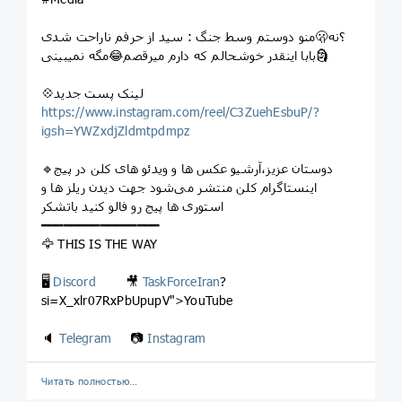
منو دوستم وسط جنگ : سید از حرفم ناراحت شدی🫢؟نه
بابا اینقدر خوشحالم که دارم میرقصم😂مگه نمیبینی🗿
💠لینک پست جدید
https://www.instagram.com/reel/C3ZuehEsbuP/?
igsh=YWZxdjZldmtpdmpz
🔹دوستان عزیز،آرشیو عکس ها و ویدئو های کلن در پیج
اینستاگرام کلن منتشر می‌شود جهت دیدن ریلز ها و
استوری ها پیج رو فالو کنید باتشکر
━━━━━━━━━━━━━━━━
🦅 THIS IS THE WAY
🖥
Discord
🎥
TaskForceIran
?
si=X_xlr07RxPbUpupV">YouTube
🔈
Telegram
📷
Instagram
Читать полностью…