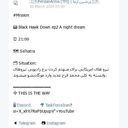
🇮🇷PersianArma (TFI) | پرشین آرما🇮🇷
20 March 2024 07:50
#Mission
📟 Black Hawk Down ep2 A night dream
⏰ 21:00
🗺 Sa'hatra
🗂 Situation:
نیرو های امریکایی برای منهدم کردن برج رادیویی نیروهای
وابسته به کلن محمد فرح عدید وارد موگادیشو میشوند.
━━━━━━━━━━━━━━━━
🦅 THIS IS THE WAY
🖥 Discord
🎥
TaskForceIran
?
si=X_xlr07RxPbUpupV">YouTube
🔈
Telegram
📷
Instagram