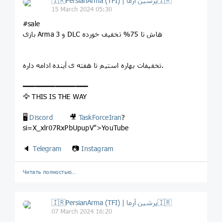
🇮🇷PersianArma (TFI) | پرشین آرما🇮🇷
15 March 2024 05:30
#sale
بازی Arma 3 و DLC هاش تا 75% تخفیف خورده
تخفیفات بهاره استیم تا هفته ی آینده ادامه داره.
━━━━━━━━━━━━━━━━
🦅 THIS IS THE WAY
🖥
Discord
🎥
TaskForceIran
?
si=X_xlr07RxPbUpupV">YouTube
🔈
Telegram
📷
Instagram
Читать полностью…
🇮🇷PersianArma (TFI) | پرشین آرما🇮🇷
07 March 2024 16:20