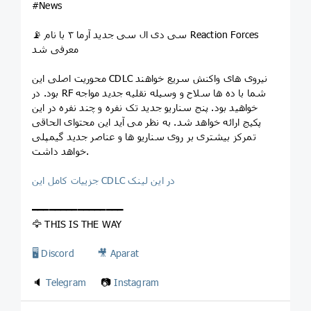
#News
📡 سی دی ال سی جدید آرما ۳ با نام Reaction Forces
معرفی شد
محوریت اصلی این CDLC نیروی های واکنش سریع خواهند
بود. در RF شما با ده ها سلاح و وسیله نقلیه جدید مواجه
خواهید بود. پنج سناریو جدید تک نفره و چند نفره در این
پکیج ارائه خواهد شد. به نظر می آید این محتوای الحاقی
تمرکز بیشتری بر روی سناریو ها و عناصر جدید گیمپلی
خواهد داشت.
جزییات کامل این CDLC در این لینک
━━━━━━━━━━━━━━━━
🦅 THIS IS THE WAY
🖥
Discord
🎥
Aparat
🔈
Telegram
📷
Instagram