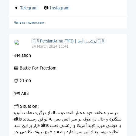
🔈
Telegram
📷
Instagram
Читать полностью…
🇮🇷PersianArma (TFI) | پرشین آرما🇮🇷
24 March 2024 11:41
#Mission
📟 Battle For Freedom
⏰ 21:00
🗺 Altis
🗂 Situation:
دو سال از درگیری های ناتو و csat بر سر منطقه خود مختار
altis میگذره و حال دو طرف بر سر آتش بس به توافق رسیدند
قرار بر این شد altis با دولتی مورد تایید آمریکا و ارتشی تحت
نظارت روسیه از این پس اداره بشه و هیچ نیروی نظامی جز