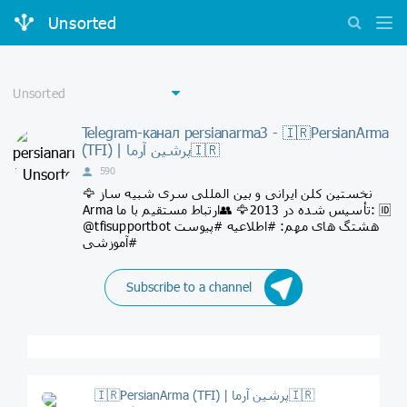
Unsorted
Telegram-канал persianarma3 - 🇮🇷PersianArma
(TFI) | پرشین آرما🇮🇷
590
🦅 نخستین کلن ایرانی و بین المللی سری شبیه ساز
Arma تأسیس شده در 2013🦅 👥ارتباط مستقیم با ما: 🆔
@tfisupportbot هشتگ های مهم: #اطلاعیه #پیوست
#آموزشی
Subscribe to a channel
🇮🇷PersianArma (TFI) | پرشین آرما🇮🇷