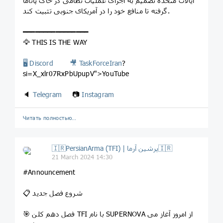
ایالات متحده تصمیم به اجرای عملیات نظامی در خاک پاناما
گرفته تا منافع خود را در آمریکای جنوبی تثبیت کند.
━━━━━━━━━━━━━━━━
🦅 THIS IS THE WAY
🖥
Discord
🎥
TaskForceIran
?
si=X_xlr07RxPbUpupV">YouTube
🔈
Telegram
📷
Instagram
Читать полностью…
🇮🇷PersianArma (TFI) | پرشین آرما🇮🇷
21 March 2024 14:30
#Announcement
📋 شروع فصل جدید
از امروز آغاز می
SUPERNOVA
🎯 فصل دهم کلن TFI با نام