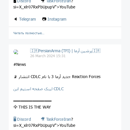
🖥
Discord
🎥
TaskForceIran
?
si=X_xlr07RxPbUpupV">YouTube
🔈
Telegram
📷
Instagram
Читать полностью…
🇮🇷PersianArma (TFI) | پرشین آرما🇮🇷
26 March 2024 15:31
#News
📡 انتشار CDLC جدید آرما 3 با نام Reaction Forces
لینک صفحه استیم این CDLC
━━━━━━━━━━━━━━━━
🦅 THIS IS THE WAY
🖥 Discord
🎥
TaskForceIran
?
si=X_xlr07RxPbUpupV">YouTube