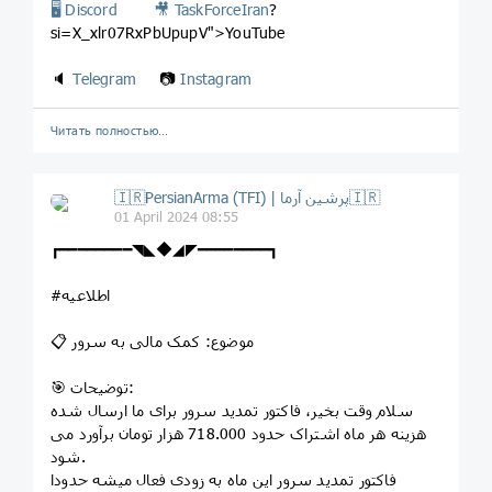
🖥 Discord
🎥
TaskForceIran
?
si=X_xlr07RxPbUpupV">YouTube
🔈
Telegram
📷
Instagram
Читать полностью…
🇮🇷PersianArma (TFI) | پرشین آرما🇮🇷
01 April 2024 08:55
┏━━━━━━━━◥◣◆◢◤━━━━━━━━┓
#اطلاعیه
📋 موضوع: کمک مالی به سرور
🎯 توضیحات:
سلام وقت بخیر، فاکتور تمدید سرور برای ما ارسال شده
هزینه هر ماه اشتراک حدود 718.000 هزار تومان برآورد می
شود.
فاکتور تمدید سرور این ماه به زودی فعال میشه حدودا