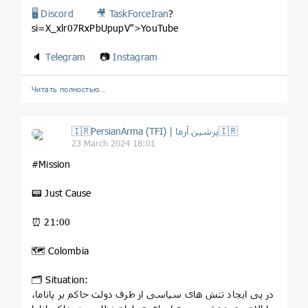
🖥
Discord
🎥
TaskForceIran
?
si=X_xlr07RxPbUpupV">YouTube
🔈
Telegram
📷
Instagram
Читать полностью…
🇮🇷PersianArma (TFI) | پرشین آرما🇮🇷
23 March 2024 18:01
#Mission
📟 Just Cause
⏰ 21:00
🗺 Colombia
🗂 Situation:
در پی ایجاد تنش های سیاسی از طرف دولت حاکم بر پاناما،