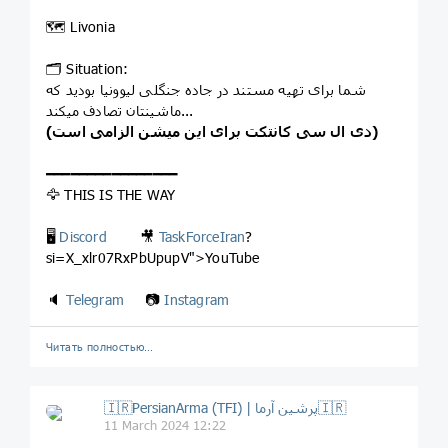
🗺 Livonia
🗂 Situation:
شما برای تهیه مستند در جاده جنگلی لیوونیا بودید که
ماشینتان تصادف میکند...
(دی ال سی کانتکت برای این میشن الزامی است)
━━━━━━━━━━━━━━━━
🦅 THIS IS THE WAY
🖥
Discord
🎥
TaskForceIran
?
si=X_xlr07RxPbUpupV">YouTube
🔈
Telegram
📷
Instagram
Читать полностью…
🇮🇷PersianArma (TFI) | پرشین آرما🇮🇷
11 March 2024 12:22