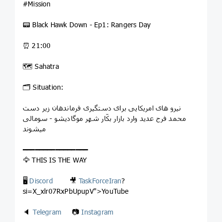
#Mission
📟 Black Hawk Down - Ep1: Rangers Day
⏰ 21:00
🗺 Sahatra
🗂 Situation:
نیرو های امریکایی برای دستگیری فرماندهان زیر دست
محمد فرح عدید وارد بازار بکّار شهر موگادیشو - سومالی
میشوند
━━━━━━━━━━━━━━━━
🦅 THIS IS THE WAY
🖥
Discord
🎥
TaskForceIran
?
si=X_xlr07RxPbUpupV">YouTube
🔈
Telegram
📷
Instagram