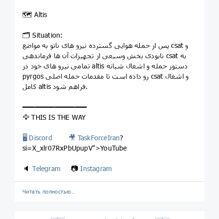
🗺 Altis
🗂 Situation:
پس از حمله هوایی گسترده نیرو های ناتو به مواضع csat و
نابودی بخش وسیعی از تجهیزات آن ها فرماندهی csat به
تمامی نیرو های خود در altis دستور حمله و اشغال شبانه
pyrgos رو داده است تا مقدمات حمله اصلی csat و اشغال
کامل altis فراهم شود.
━━━━━━━━━━━━━━━━
🦅 THIS IS THE WAY
🖥 Discord
🎥
TaskForceIran
?
si=X_xlr07RxPbUpupV">YouTube
🔈
Telegram
📷
Instagram
Читать полностью…