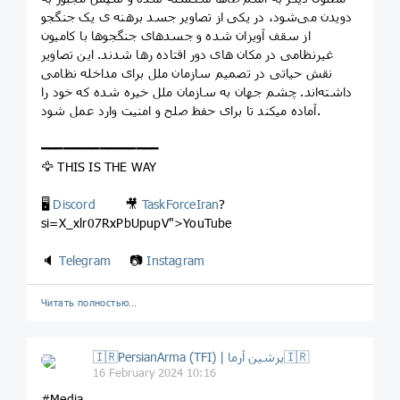
دویدن می‌شود، در یکی از تصاویر جسد برهنه ی یک جنگجو
از سقف آویزان شده و جسدهای جنگجوها با کامیون
غیرنظامی در مکان های دور افتاده رها شدند. این تصاویر
نقش حیاتی در تصمیم سازمان ملل برای مداخله نظامی
داشته‌اند. چشم جهان به سازمان ملل خیره شده که خود را
آماده میکند تا برای حفظ صلح و امنیت وارد عمل شود.
━━━━━━━━━━━━━━━━
🦅 THIS IS THE WAY
🖥
Discord
🎥
TaskForceIran
?
si=X_xlr07RxPbUpupV">YouTube
🔈
Telegram
📷
Instagram
Читать полностью…
🇮🇷PersianArma (TFI) | پرشین آرما🇮🇷
16 February 2024 10:16
#Media