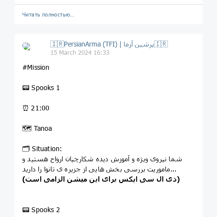
Читать полностью…
🇮🇷PersianArma (TFI) | پرشین آرما🇮🇷
15 March 2024 16:33
#Mission
📟 Spooks 1
⏰ 21:00
🗺 Tanoa
🗂 Situation:
شما نیروی ویژه و آموزش دیده شکارچیان ارواح هستید و
ماموریت بررسی بخش هایی از جزیره ی تانوا را دارید...
(دی ال سی اپکس برای این میشن الزامی است)
📟 Spooks 2