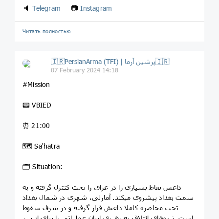
🔈
Telegram
📷
Instagram
Читать полностью…
🇮🇷PersianArma (TFI) | پرشین آرما🇮🇷
07 February 2024 14:18
#Mission
📟 VBIED
⏰ 21:00
🗺 Sa'hatra
🗂 Situation:
داعش نقاط بسیاری را در عراق را تحت کنترل گرفته و به
سمت بغداد پیشروی میکند. آمارلی، شهری در شمال بغداد
تحت محاصره کاملا داعش قرار گرفته و در شرف سقوط
است. نیروهای ائتلاف به رهبری ایران عملیاتی را برای از بین