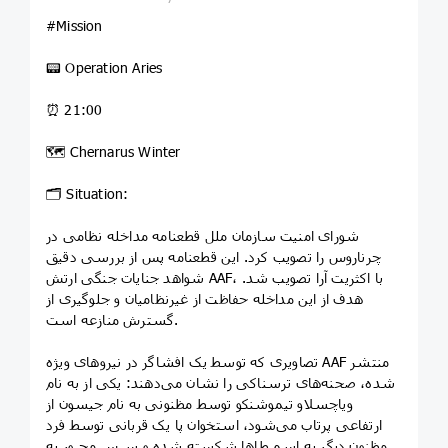
#Mission
📟 Operation Aries
⏰ 21:00
🗺 Chernarus Winter
🗂 Situation:
شورای امنیت سازمان ملل قطعنامه مداخله نظامی در
چرناروس را تصویب کرد. این قطعنامه پس از بررسی دقیق
شواهد جنایات جنگی ارتش AAF، با اکثریت آرا تصویب شد.
هدف از این مداخله حفاظت از غیرنظامیان و جلوگیری از
گسترش منازعه است.
تصاویری که توسط یک افشاگر در نیروهای ویژه AAF منتشر
شده، صحنه‌های ترسناکی را نشان می‌دهند: یکی از به نام
ویاچسلاو تیموشنکو توسط مظنونی به نام جیسون از
ارتفاعی پرتاب می‌شود، استخوان پا یک قربانی توسط فرد
مظنون دیگر به اسم طاها شکسته شده و سپس مجبور به