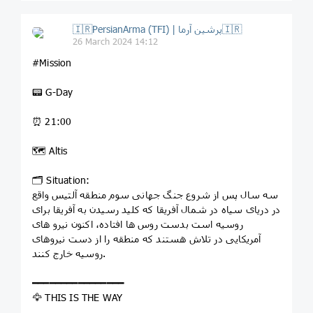
🇮🇷PersianArma (TFI) | پرشین آرما🇮🇷
26 March 2024 14:12
#Mission
📟 G-Day
⏰ 21:00
🗺 Altis
🗂 Situation:
سه سال پس از شروع جنگ جهانی سوم منطقه آلتیس واقع
در دریای سیاه در شمال آفریقا که کلید رسیدن به آفریقا برای
روسیه است بدست روس ها افتاده، اکنون نیرو های
آمریکایی در تلاش هستند که منطقه را از دست نیروهای
روسیه خارج کنند.
━━━━━━━━━━━━━━━━
🦅 THIS IS THE WAY