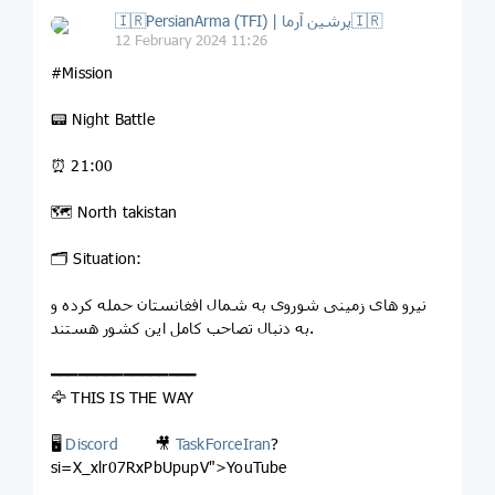
🇮🇷PersianArma (TFI) | پرشین آرما🇮🇷
12 February 2024 11:26
#Mission
📟 Night Battle
⏰ 21:00
🗺 North takistan
🗂 Situation:
نیرو های زمینی شوروی به شمال افغانستان حمله کرده و
به دنبال تصاحب کامل این کشور هستند.
━━━━━━━━━━━━━━━━
🦅 THIS IS THE WAY
🖥
Discord
🎥
TaskForceIran
?
si=X_xlr07RxPbUpupV">YouTube