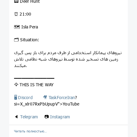
📟 Deer Hunt
⏰ 21:00
🗺 Isla Pera
🗂 Situation:
نیروهای پیمانکار استخدامی از طرف مردم برای باز پس گیری
زمین های تسخیر شده توسط نیروهای شبه نظامی تلاش
میکنند.
━━━━━━━━━━━━━━━━
🦅 THIS IS THE WAY
🖥 Discord
🎥
TaskForceIran
?
si=X_xlr07RxPbUpupV">YouTube
🔈
Telegram
📷
Instagram
Читать полностью…