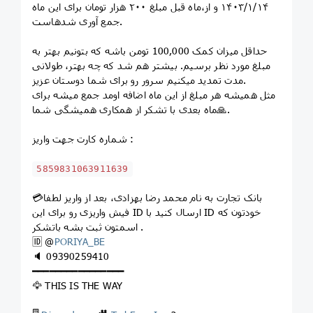
۱۴۰۳/۱/۱۴ و از،ماه قبل مبلغ ۲۰۰ هزار تومان برای این ماه
جمع آوری شدهاست.
حداقل میزان کمک 100,000 تومن باشه که بتونیم بهتر به
مبلغ مورد نظر برسیم. بیشتر هم شد که چه بهتر، طولانی
مدت تمدید میکنیم سرور رو برای شما دوستان عزیز.
مثل همیشه هر مبلغ از این ماه اضافه اومد جمع میشه برای
ماه بعدی با تشکر از همکاری همیشگی شما🙏.
شماره کارت جهت واریز :
5859831063911639
💳بانک تجارت به نام محمد رضا بهزادی، بعد از واریز لطفا
فیش واریزی رو برای این ID ارسال کنید با ID خودتون که
اسمتون ثبت بشه باتشکر .
🆔 @
PORIYA_BE
🔈 09390259410
━━━━━━━━━━━━━━━━
🦅 THIS IS THE WAY