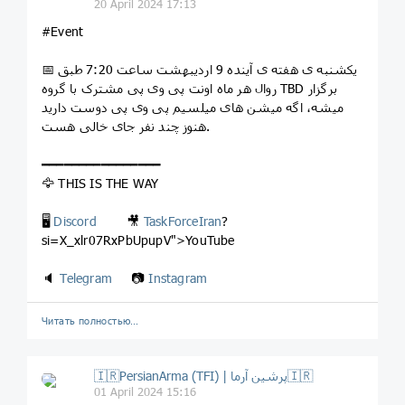
20 April 2024 17:13
#Event
📅 یکشنبه ی هفته ی آینده 9 اردیبهشت ساعت 7:20 طبق
روال هر ماه اونت پی وی پی مشترک با گروه TBD برگزار
میشه، اگه میشن های میلسیم پی وی پی دوست دارید
هنوز چند نفر جای خالی هست.
━━━━━━━━━━━━━━━━
🦅 THIS IS THE WAY
🖥
Discord
🎥
TaskForceIran
?
si=X_xlr07RxPbUpupV">YouTube
🔈
Telegram
📷
Instagram
Читать полностью…
🇮🇷PersianArma (TFI) | پرشین آرما🇮🇷
01 April 2024 15:16