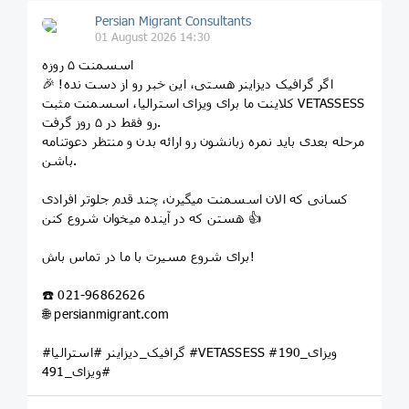
Persian Migrant Consultants
01 August 2026 14:30
اسسمنت ۵ روزه
اگر گرافیک دیزاینر هستی، این خبر رو از دست نده! 🎉
کلاینت ما برای ویزای استرالیا، اسسمنت مثبت VETASSESS
رو فقط در ۵ روز گرفت.
مرحله بعدی باید نمره زبانشون رو ارائه بدن و منتظر دعوتنامه
باشن.
کسانی که الان اسسمنت میگیرن، چند قدم جلوتر افرادی
هستن که در آینده میخوان شروع کنن 👍
برای شروع مسیرت با ما در تماس باش!
☎️ 021-96862626
🌐 persianmigrant.com
#گرافیک_دیزاینر #استرالیا #VETASSESS #ویزای_190
#ویزای_491