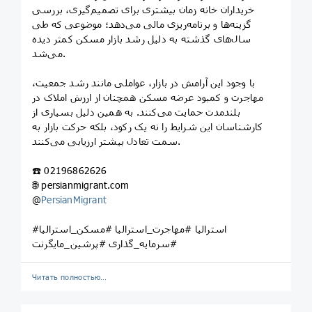
خریداران خانه زمان بیشتری برای تصمیم‌گیری، بررسی
گزینه‌ها و برنامه‌ریزی مالی می‌دهد؛ موضوعی که طی
سال‌های گذشته به دلیل رشد بازار مسکن کمتر دیده
می‌شد.
با وجود این آرامش در بازار، عواملی مانند رشد جمعیت،
مهاجرت و کمبود عرضه مسکن همچنان از ارزش املاک در
بلندمدت حمایت می‌کنند. به همین دلیل بسیاری از
کارشناسان این شرایط را نه یک رکود، بلکه حرکت بازار به
سمت تعادل بیشتر ارزیابی می‌کنند.
☎️ 02196862626
🌐 persianmigrant.com
@
PersianMigrant
#استرالیا #مهاجرت_استرالیا #مسکن_استرالیا
#سرمایه_گذاری #پرشین_مایگرنت
Читать полностью…