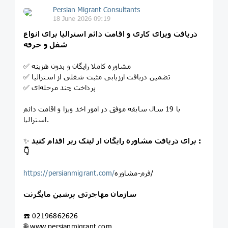
Persian Migrant Consultants
18 June 2026 09:19
دریافت ویزای کاری و اقامت دائم استرالیا برای انواع
شغل و حرفه
✅ مشاوره کاملا رایگان و بدون هزینه
✅ تضمین دریافت ارزیابی مثبت شغلی از استرالیا
✅ پرداخت چند مرحله‌ای
با 19 سال سابقه موفق در امور اخذ ویزا و اقامت دائم
استرالیا.
برای دریافت مشاوره رایگان از لینک زیر اقدام کنید :
✨
👇
فرم-مشاوره/
https://persianmigrant.com/
سازمان مهاجرتی پرشین مایگرنت
☎️ 02196862626
🌐 www.persianmigrant.com