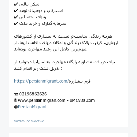
✔️ تمکن مالی
✔️ استارتاپ و دیجیتال نومد
✔️ ویزای تحصیلی
✔️ سرمایه‌گذاری و خرید ملک
هزینه زندگی مناسب‌تر نسبت به بسیاری از کشورهای
اروپایی، کیفیت بالای زندگی و امکان دریافت اقامت اروپا، از
مهم‌ترین دلایل این رشد مهاجرت بوده‌اند.
برای دریافت مشاوره رایگان مهاجرت به اسپانیا میتوانید از
طریق لینک زیر اقدام کنید :
فرم-مشاوره
https://persianmigrant.com/
☎️ 02196862626
🌐 www.persianmigran.com - BMCvisa.com
@
PersianMigrant
Читать полностью…