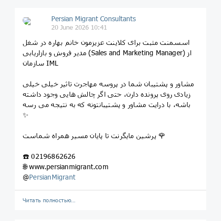
Persian Migrant Consultants
20 June 2026 10:41
اسسمنت مثبت برای کلاینت عزیزمون خانم بهاره در شغل
مدیر فروش و بازاریابی (Sales and Marketing Manager) از
سازمان IML
مشاور و پشتیبان شما در پروسه مهاجرت تاثیر خیلی خیلی
زیادی روی پرونده دارن، حتی اگر چالش هایی وجود داشته
باشه، با درایت مشاور و پشتیبانتونه که به نتیجه می رسه
✨
پرشین مایگرنت تا پایان مسیر همراه شماست 🌹
☎️ 02196862626
🌐 www.persianmigrant.com
@
PersianMigrant
Читать полностью…