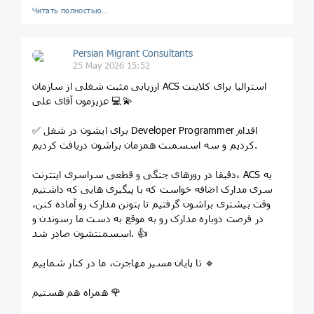
Читать полностью…
Persian Migrant Consultants
25 May 2026 15:52
ارزیابی مثبت شغلی از سازمان ACS استرالیا برای کلاینت
عزیزمون آقای علی 💻💫
✅ برای ایشون در شغل Developer Programmer اقدام
کردیم و سه اسسمنت همزمان براشون دریافت کردیم.
دقیقا در روزهای جنگی و قطعی سراسری اینترنت، ACS یه
سری مدارک اضافه خواست که با پیگیری هایی که داشتیم
وقت بیشتری براشون گرفتیم تا بتونن مدارک رو آماده کنن،
در فرصت دوباره مدارک رو به موقع به دست ما رسوندن و
اسسمنتشون صادر شد. 👍
تا پایان مسیر مهاجرت، ما در کنار شماییم 🔹
همراه هم هستیم 🌹