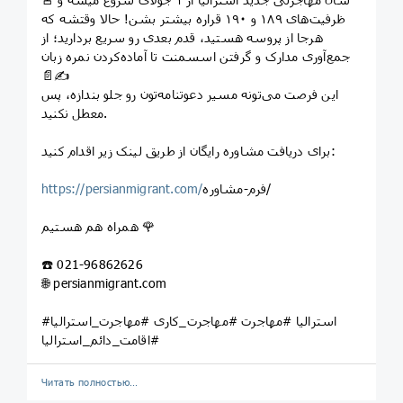
ظرفیت‌های ۱۸۹ و ۱۹۰ قراره بیشتر بشن! حالا وقتشه که
هرجا از پروسه هستید، قدم بعدی رو سریع بردارید؛ از
جمع‌آوری مدارک و گرفتن اسسمنت تا آماده‌کردن نمره زبان
📄✍️
این فرصت می‌تونه مسیر دعوتنامه‌تون رو جلو بندازه، پس
معطل نکنید.
برای دریافت مشاوره رایگان از طریق لینک زیر اقدام کنید:
فرم-مشاوره/
https://persianmigrant.com/
همراه هم هستیم 🌹
☎️ 021-96862626
🌐 persianmigrant.com
#استرالیا #مهاجرت #مهاجرت_کاری #مهاجرت_استرالیا
#اقامت_دائم_استرالیا
Читать полностью…