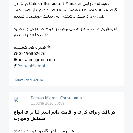
در شغل Cafe or Restaurant Manager دعوتنامه نهایی
گرفتیم، به خودشون و همسرشون خبر دادیم و از حس خوب
این زوج دوست داشتنی بی نهایت خوشحال شدیم.
امیدواریم در سال مهاجرتی پیش رو خبرهای خوش زیادی به
شما عزیزان بدیم ✨
همراه هم هستیم 🌹
☎️ 02196862626
🌐 persianmigrant.com
@
PersianMigrant
Читать полностью…
Persian Migrant Consultants
11 June 2026 10:09
دریافت ویزای کاری و اقامت دائم استرالیا برای انواع
مشاغل و مهارت
✅ مشاوره کاملا رایگان و بدون هزینه