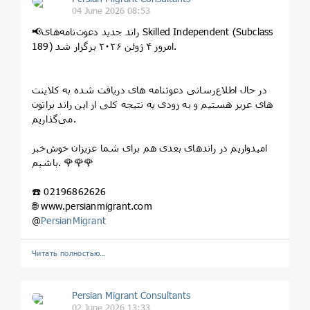
04 June 2026 08:53
📢راند جدید دعوت‌نامه‌های Skilled Independent (Subclass
189) امروز ۴ ژوئن ۲۰۲۶ برگزار شد.
در حال اطلاع‌رسانی دعوتنامه های دریافت شده به کلاینت
های عزیز هستیم و به زودی یه نتیجه کلی از این راند براتون
می‌گذاریم.
امیدواریم در راندهای بعدی هم برای شما عزیزان خوش‌خبر
باشيم. 🌹🌹🌹
☎️ 02196862626
🌐 www.persianmigrant.com
@
PersianMigrant
Читать полностью…
Persian Migrant Consultants
02 June 2026 13:33