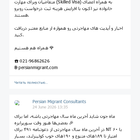
متقاضیان ویزای مهارت (Skilled Visa) به همراه اعضای
خانواده نیز اکنون با افزایش هزینه ثبت درخواست روبرو
هستند.
اخبار و آپدیت های مهاجرتی رو همواره از منابع معتبر دریافت
کنید.
همراه هم هستیم 🌹
☎️ 021-96862626
🌐 persianmigrant.com
Читать полностью…
Persian Migrant Consultants
24 June 2026 13:35
ماه جون شاید آخرین ماه سال مهاجرتی باشه، اما برای
بعضی‌ها هنوز وقت سورپرایزه 🎉
در آخرین ماه سال مهاجرتی از دعوتنامه ۴۹۱ برای NT با ۶۰
امتیاز تا ۱۸۹های متنوع و ۱۹۰های خوب کوئینزلند، بسیار