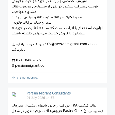
آموزش تخصصی و رایگان در حوزه مهاجرت و فروش
فرصت پیشرفت شغلی در یکی از معتبرترین مجموعه‌های
مشاوره مهاجرت
محیط کاری حرفه‌ای، دوستانه و مبتنی بر رشد
بیمه و سایر مزایای قانونی
⭐️ اولویت استخدام با افرادی است که سابقه فعالیت در حوزه
مشاوره یا فروش خدمات مهاجرتی داشته باشند.
رزومه خود را به ایمیل : CV@persianmigrant.com ارسال
بفرمائید.
☎️ 021-96862626
🌐 persianmigrant.com
Читать полностью…
Persian Migrant Consultants
01 July 2026 14:58
دریافت ارزیابی شغلی مثبت از سازمان TRA برای کلاینت
عزیزمون آقای توحید عزیز در شغل Pastry Cook (شیرینی پز)