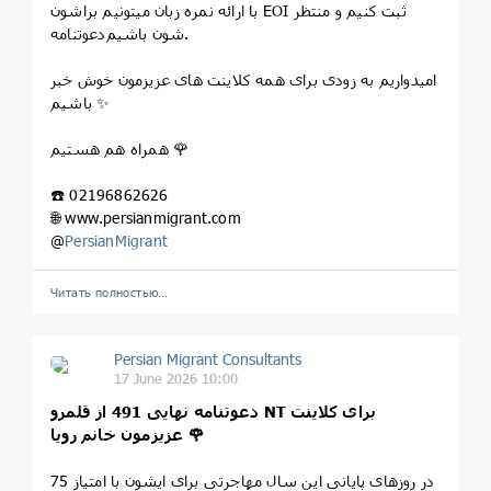
با ارائه نمره زبان میتونیم براشون EOI ثبت کنیم و منتظر
دعوتنامه‎‌شون باشیم.
امیدواریم به زودی برای همه کلاینت های عزیزمون خوش خبر
باشیم ✨
همراه هم هستیم 🌹
☎️ 02196862626
🌐 www.persianmigrant.com
@
PersianMigrant
Читать полностью…
Persian Migrant Consultants
17 June 2026 10:00
دعوتنامه نهایی 491 از قلمرو NT برای کلاینت
عزیزمون خانم رویا 🌹
در روزهای پایانی این سال مهاجرتی برای ایشون با امتیاز 75