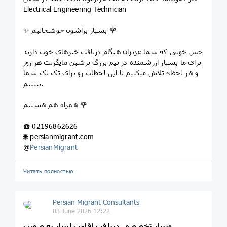
Electrical Engineering Technician
✨ بسیار براشون خوشحالیم 🌹
حس خوبی که شما عزیزان هنگام دریافت خبرهای خوب دارید
برای ما بسیار ارزشمنده در تیم بزرگ پرشین مایگرنت هر روز
و هر لحظه تلاش میکنیم تا این لحظات رو برای تک تک شما
ببینیم.
همراه هم هستیم 🌹
☎️ 02196862626
🌐 persianmigrant.com
@
PersianMigrant
Читать полностью…
Persian Migrant Consultants
03 June 2026 12:22
وبینار تخصصی دریافت اقامت اینبار به صورت