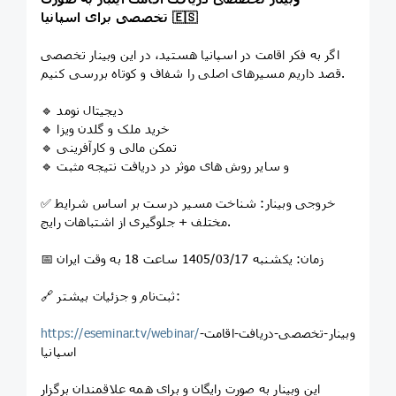
تخصصی برای اسپانیا 🇪🇸
اگر به فکر اقامت در اسپانیا هستید، در این وبینار تخصصی
قصد داریم مسیرهای اصلی را شفاف و کوتاه بررسی کنیم.
🔹 دیجیتال نومد
🔹 خرید ملک و گلدن ویزا
🔹 تمکن مالی و کارآفرینی
🔹 و سایر روش های موثر در دریافت نتیجه مثبت
✅ خروجی وبینار: شناخت مسیر درست بر اساس شرایط
مختلف + جلوگیری از اشتباهات رایج.
📅 زمان: یکشنبه 1405/03/17 ساعت 18 به وقت ایران
🔗 ثبت‌نام و جزئیات بیشتر:
وبینار-تخصصی-دریافت-اقامت-
https://eseminar.tv/webinar/
اسپانیا
این وبینار به صورت رایگان و برای همه علاقمندان برگزار