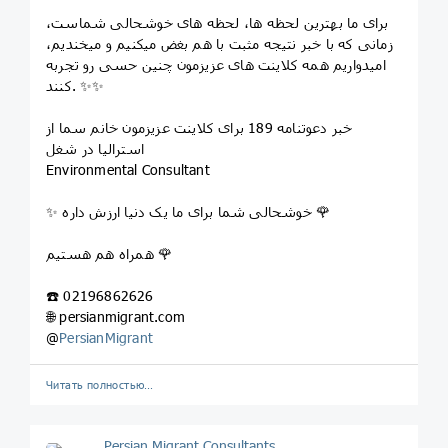
برای ما بهترین لحظه ها، لحظه های خوشحالی شماست،
زمانی که با خبر نتیجه مثبت با هم بغض میکنیم و میخندیم،
امیدواریم همه کلاینت های عزیزمون چنین حسی رو تجربه
کنند. ✨✨
خبر دعوتنامه 189 برای کلاینت عزیزمون خانم سما از
استرالیا در شغل
Environmental Consultant
✨ خوشحالی شما برای ما یک دنیا ارزش داره 🌹
همراه هم هستیم 🌹
☎️ 02196862626
🌐 persianmigrant.com
@
PersianMigrant
Читать полностью…
Persian Migrant Consultants