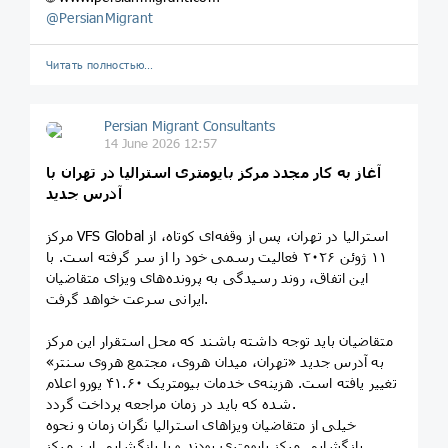
@
PersianMigrant
Читать полностью…
Persian Migrant Consultants
14 June 2026 12:57
آغاز به کار مجدد مرکز بایومتری استرالیا در تهران با
آدرس جدید
مرکز VFS Global استرالیا در تهران، پس از وقفه‌ای کوتاه، از
۱۱ ژوئن ۲۰۲۶ فعالیت رسمی خود را از سر گرفته است. با
این اتفاق، روند رسیدگی به پرونده‌های ویزای متقاضیان
ایرانی سرعت خواهد گرفت.
متقاضیان باید توجه داشته باشند که محل استقرار این مرکز
به آدرس جدید «تهران، میدان هروی، مجتمع هروی سنتر»
تغییر یافته است. هزینه‌ی خدمات بیومتریک ۴۱.۶۰ یورو اعلام
شده که باید در زمان مراجعه پرداخت گردد.
خیلی از متقاضیان ویزاهای استرالیا نگران زمان و نحوه
بازگشایی مرکز بایومتری بودند و با بازگشایی این مرکز