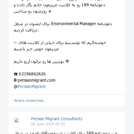
دعوتنامه 189 رو به کلاینت عزیزمون خانم نگار دادن و
روزشون رو ساختن 🔹
برای ایشون در شغل Environmental Manager دعوتنامه
دریافت کردیم.
✨ خوشحالیم که تونستیم برای خیلی از کلاینت های
عزیزمون خوش خبر باشیم
بهترین ها رو براتون آرزو داریم 🌹
☎️ 02196862626
🌐 persianmigrant.com
@
PersianMigrant
Читать полностью…
Persian Migrant Consultants
06 June 2026 09:20
خبر دعوتنامه 189 برای کلاینت عزیزمون آقای احمد در شغل