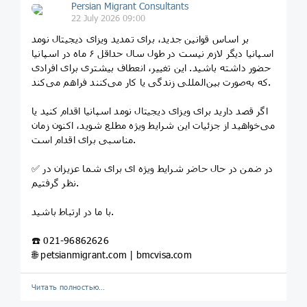
Persian Migrant Consultants
22 July 2026 09:00
بر اساس قوانین جدید، برای تمدید ویزای دیجیتال نومد
اسپانیا دیگر لازم نیست در طول سال حداقل ۶ ماه در اسپانیا
حضور داشته باشید. این تغییر، انعطاف بیشتری برای افرادی
که به‌صورت بین‌المللی زندگی یا کار می‌کنند فراهم می‌کند.
اگر قصد دارید برای ویزای دیجیتال نومد اسپانیا اقدام کنید یا
می‌خواهید از جزئیات این شرایط ویژه مطلع شوید، اکنون زمان
مناسبی برای اقدام است.
✅️ در ضمن در حال حاضر شرایط ویژه ای برای شما عزیزان در
نظر گرفتیم.
با ما در ارتباط باشید.
☎️ 021-96862626
🌐 petsianmigrant.com | bmcvisa.com
Читать полностью…