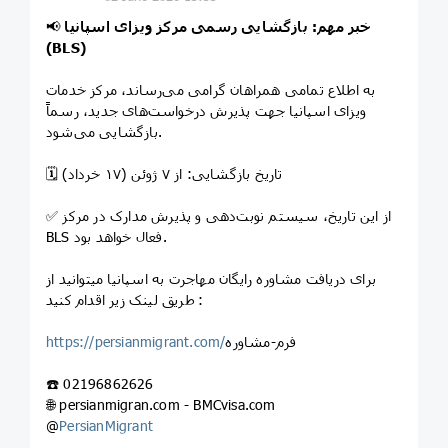
خبر مهم: بازگشایی رسمی مرکز ویزای اسپانیا
📢
(BLS)
به اطلاع تمامی همراهان گرامی می‌رساند، مرکز خدمات
ویزای اسپانیا جهت پذیرش درخواست‌های جدید، رسماً
بازگشایی می‌شود.
🗓 تاریخ بازگشایی: از ۷ ژوئن (۱۷ خرداد)
✅ از این تاریخ، سیستم نوبت‌دهی و پذیرش مدارک در مرکز
BLS فعال خواهد بود.
برای دریافت مشاوره رایگان مهاجرت به اسپانیا میتوانید از
طریق لینک زیر اقدام کنید :
فرم-مشاوره
https://persianmigrant.com/
☎️ 02196862626
🌐 persianmigran.com - BMCvisa.com
@
PersianMigrant