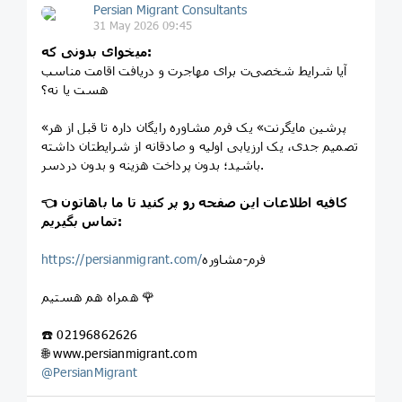
Persian Migrant Consultants
31 May 2026 09:45
میخوای بدونی که:
آیا شرایط شخصی‌ت برای مهاجرت و دریافت اقامت مناسب
هست یا نه؟
«پرشین مایگرنت» یک فرم مشاوره رایگان داره تا قبل از هر
تصمیم جدی، یک ارزیابی اولیه و صادقانه از شرایطتان داشته
باشید؛ بدون پرداخت هزینه و بدون دردسر.
👈 کافیه اطلاعات این صفحه رو پر کنید تا ما باهاتون
تماس بگیریم:
فرم-مشاوره
https://persianmigrant.com/
همراه هم هستیم 🌹
☎️ 02196862626
🌐 www.persianmigrant.com
@
PersianMigrant