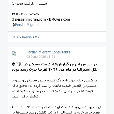
میشه. (ظرفیت محدود)
☎️ 02196862626
🌐 persianmigran.com - BMCvisa.com
@
PersianMigrant
Читать полностью…
Persian Migrant Consultants
02 June 2026 11:21
بر اساس آخرین گزارش‌ها، قیمت مسکن در
🏠🇦🇺
کل استرالیا در ماه می ۲۰۲۶ تقریباً بدون رشد بوده.
در همین حال، دو بازار بزرگ کشور یعنی سیدنی و ملبورن
بیشترین کاهش قیمت ماهانه را ثبت کرده‌اند؛ به‌طوری‌که
قیمت‌ها در سیدنی حدود ۰.۹٪ و در ملبورن حدود ۰.۸٪
کاهش یافته است.
این تغییرات می‌تواند فرصت ارزشمندی برای افرادی باشد که
قصد خرید خانه در استرالیا را دارند. کاهش رشد قیمت‌ها به