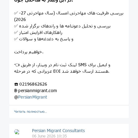
✅ بررسی ظرفیت های مهاجرتی امسال (سال مهاجرتی 27-
2026)
✅ بررسی و تحلیل دعوتنامه ها و راندهای برگزار شده
✅ راهکارهای افزایش امتیاز
✅ و پاسخ به دغدغه‌ها و سوالات
خواهیم پرداخت.
👈 لینک ثبت نام در وبینار، از طریق SMS و ایمیل برای
عزیزانی که در مرحله EOI هستند ارسال خواهد شد.
☎️ 02196862626
🌐 persianmigrant.com
@
PersianMigrant
Читать полностью…
Persian Migrant Consultants
06 June 2026 10:35