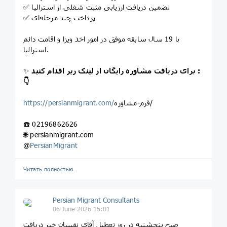
✅ تضمین دریافت ارزیابی مثبت شغلی از استرالیا
✅ پرداخت چند مرحله‌ای
با 19 سال سابقه موفق در امور اخذ ویزا و اقامت دائم
استرالیا.
برای دریافت مشاوره رایگان از لینک زیر اقدام کنید :
✨
👇
فرم-مشاوره/
https://persianmigrant.com/
☎️ 02196862626
🌐 persianmigrant.com
@
PersianMigrant
Читать полностью…
Persian Migrant Consultants
06 June 2026 15:01
صبح پنجشنبه در روز تعطیل آقای نقیبیان خبر دریافت