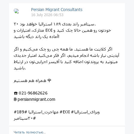
Persian Migrant Consultants
16 July 2026 06:53
۳۰ سپتامبر راند بعدی ۱۸۹ استرالیا خواهد بود.
مدارک، امتیازات‌ و EOI خودتون رو همین حالا چک کنید و
آماده یک راند دیگه باشید!
اگر کلاینت ما هستید. ما همه چی رو چک می‌کنیم و اگر
آپدیتی نیاز باشه انجام میدیم، اگر فکر می‌کنید امتیاز جدیدی
میتونید به پروندتون اضافه کنید با آفیسر اجرایی‌تون در ارتباط
باشید.
همراه هم هستیم 🌹
☎️ 021-96862626
🌐 persianmigrant.com
#مهاجرت_استرالیا #189 #EOI #ویزای_استرالیا
#۳۰سپتامبر
Читать полностью…