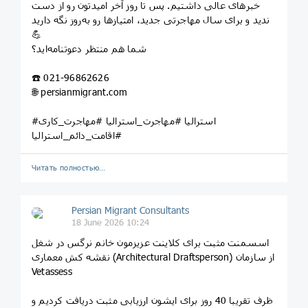
خبرهای عالی داشتیم. پس تا روز آخر امیدتون رو از دست
ندید و برای سال مهاجرتی جدید، امتیازها رو به‌روز نگه دارید
💪
شما هم منتظر دعوتنامه‌اید؟
☎️ 021-96862626
🌐 persianmigrant.com
#استرالیا #مهاجرت_استرالیا #مهاجرت_کاری
#اقامت_دائم_استرالیا
Читать полностью…
Persian Migrant Consultants
18 June 2026 10:24
اسسمنت مثبت برای کلاینت عزیزمون خانم نرگس در شغل
نقشه کش معماری (Architectural Draftsperson) از سازمان
Vetassess
ظرف تقریبا 40 روز برای ایشون ارزیابی مثبت دریافت کردیم و