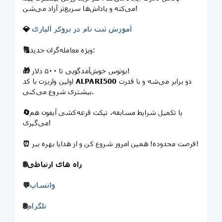
می‌کنه و پاداش‌ها سریع‌تر آزاد می‌شن!
آموزش ثبت نام در بروکر آلپاری
💎
ویژه معامله‌گران جدید:
🔠
بونوس خوش‌آمدگویی تا ۵۰۰ دلار!
🎁
دو برابر می‌شه و با قدرت
ALPARI500
اولین واریزت با کد
بیشتری شروع می‌کنی.
با تکمیل شرایط مسابقه، تیکت قرعه‌کشی آیفون هم
🔄
می‌گیری!
فرصت محدوده! همین امروز شروع کن و از هدایا بهره ببر!
⏰
راه های ارتباطی
🌐
واتساپ
💬
تلگرام
🌐