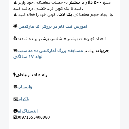
مبلغ
۵۰۰ دلار یا بیشتر
به حساب معاملاتی خود واریز
🔼
کنید تا یک کوپن قرعه‌کشی دریافت کنید.
، کوپن خود را فعال کنید.
با ایجاد حجم معاملاتی
یک لات
🔼
آموزش ثبت نام در بروکر ای مارکتس
🌟
تعداد کوپن‌های بیشتر = شانس بیشتر برنده شدن!
👍
جزییات
بیشتر
مسابقه بزرگ آمارکتس به مناسبت
🚨
تولد ۱۷ سالگی
راه های ارتباطی
🎙
واتساپ
💬
تلگرام
✉️
اینستاگرام
📷
☑️
00971555406880