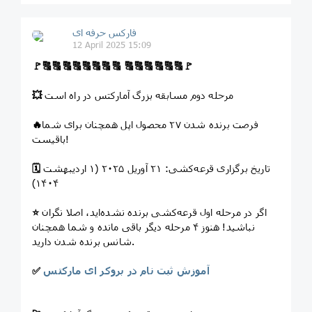
فارکس حرفه ای
12 April 2025 15:09
🚩
🔠
🔠
🔠
🔠
🔠
🔠
🔠
🔠
🔠
🔠
🔠
🔠
🔠
🔠
🚩
مرحله دوم مسابقه بزرگ آمارکتس در راه است
💥
فرصت برنده شدن ۲۷ محصول اپل همچنان برای شما
🔥
باقیست!
تاریخ برگزاری قرعه‌کشی: ۲۱ آوریل ۲۰۲۵ (۱ اردیبهشت
🗓
۱۴۰۴)
اگر در مرحله اول قرعه‌کشی برنده نشده‌اید، اصلا نگران
⭐️
نباشید! هنوز ۴ مرحله دیگر باقی مانده و شما همچنان
شانس برنده شدن دارید.
آموزش ثبت نام در بروکر ای مارکتس
✅