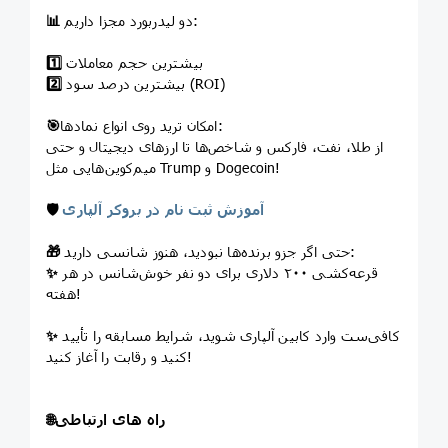
دو لیدربورد مجزا داریم:
📊
بیشترین حجم معاملات
1️⃣
بیشترین درصد سود (ROI)
2️⃣
امکان ترید روی انواع نمادها:
🎯
از طلا، نفت، فارکس و شاخص‌ها تا ارزهای دیجیتال و حتی
میم‌کوین‌هایی مثل Trump و Dogecoin!
آموزش ثبت نام در بروکر آلپاری
🛡
حتی اگر جزو برنده‌ها نبودید، هنوز شانسی دارید:
🎁
قرعه‌کشی ۲۰۰ دلاری برای دو نفر خوش‌شانس در هر
✨
هفته!
کافی‌ست وارد کابین آلپاری شوید، شرایط مسابقه را تأیید
✨
کنید و رقابت را آغاز کنید!
راه های ارتباطی
🌐