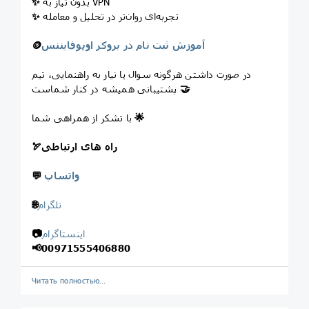
بدون نیاز به VPN
✨
تجربه‌ای روان‌تر در تحلیل و معامله
✨
آموزش ثبت نام در بروکر اوپوفایننس
🪙
در صورت داشتن هرگونه سوال یا نیاز به راهنمایی، تیم
🤝
پشتیبانی همیشه در کنار شماست
🌟
با تشکر از همراهی شما
راه های ارتباطی
🏹
واتساپ
💬
تلگرام
🌐
اینستاگرام
📷
📢
00971555406880
Читать полностью…