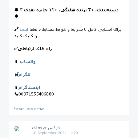
۳ دسته‌بندی، ۳۰ برنده هفتگی، ۱۲۰ جایزه نقدی
🔔
🔔
برای آشنایی کامل با شرایط و ضوابط مسابقه، لطفا
اینجا
🔗
را کلیک کنید.
راه های ارتباطی
✅
واتساپ
📱
تلگرام
🛒
اینستاگرام
📱
📞
00971555406880
Читать полностью…
فارکس حرفه ای
10 September 2024 11:20