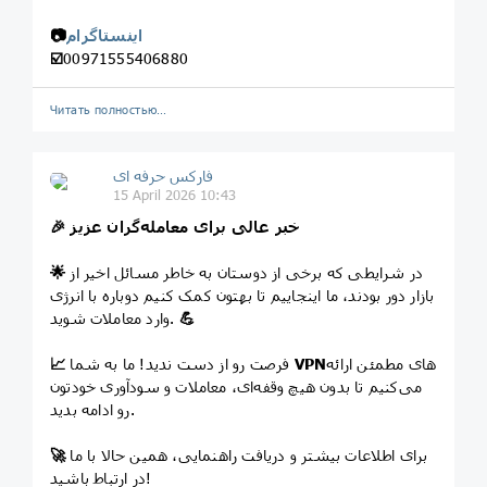
اینستاگرام
📷
☑️
00971555406880
Читать полностью…
فارکس حرفه ای
15 April 2026 10:43
خبر عالی برای معامله‌گران عزیز
🎉
در شرایطی که برخی از دوستان به خاطر مسائل اخیر از
🌟
بازار دور بودند، ما اینجاییم تا بهتون کمک کنیم دوباره با انرژی
💪
وارد معاملات شوید.
های مطمئن ارائه
VPN
فرصت رو از دست ندید! ما به شما
📈
می‌کنیم تا بدون هیچ وقفه‌ای، معاملات و سودآوری خودتون
رو ادامه بدید.
برای اطلاعات بیشتر و دریافت راهنمایی، همین حالا با ما
🚀
در ارتباط باشید!