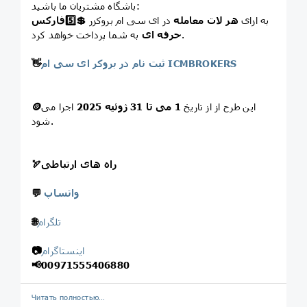
باشگاه مشتریان ما باشید:
به ازای
هر لات معامله
در ای سی ام بروکزر
💲
5️⃣
فارکس
به شما پرداخت خواهد کرد.
حرفه ای
ثبت نام در بروکر ای سی ام ICMBROKERS
👋
این طرح از از تاریخ
1 می تا 31 ژوئيه 2025
اجرا می
🪙
شود.
راه های ارتباطی
🏹
واتساپ
💬
تلگرام
🌐
اینستاگرام
📷
📢
00971555406880
Читать полностью…