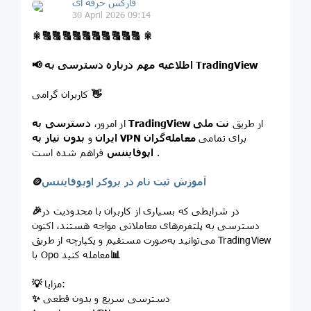
فارکس حرفه ای
30 April 2026 09:14
🎇
🔠
🔠
🔠
🔠
🔠
🔠
🔠
🔠
🔠
🔠
🎇
اطلاعیه مهم درباره دسترسی به TradingView
📢
👋
کاربران گرامی
از طریق
نت ملی
دسترسی به TradingView
از امروز،
برای تمامی
معامله‌گران
بدون نیاز به VPN
ایران
و
فراهم شده است .
اپوفایننس
آموزش ثبت نام در بروکر اوپوفایننس
🪙
در شرایطی که بسیاری از کاربران با محدودیت در
🎉
دسترسی به پلتفرم‌های معاملاتی مواجه هستند، اکنون
می‌توانید به‌صورت مستقیم و یکپارچه از طریق TradingView
📊
با Opo معامله کنید
مزایا:
💡
دسترسی سریع و بدون قطعی
✨