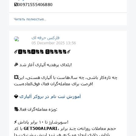
☑️
00971555406880
Читать полностью…
فارکس حرفه ای
05 December 2025 13:56
☄️
🅰️
🔠
🔠
🅰️
🔠
🔠
🅱️
🔠
🔠
🔠
🔠
☄️
یلدای پرهدیه آلپاری آغاز شد!
🎉
چه تازه‌کار باشی، چه سال‌هاست با آلپاری هستی، این
💥
فرصت برای معامله‌گران فعال فوق‌العاده‌ست!
آموزش ثبت نام در بروکر آلپاری
💎
ویژه معامله‌گران فعال:
🔠
سوپرشارژ تا ۱۰ برابر پاداش!
⚡️
حجم معاملات روزانه‌ت چند برابر
GET500ALPARI،
با کد
پاداش دلاری ایجاد می‌کنه. هر ترید ارزش بیشتری پیدا