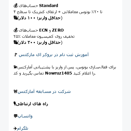
Standard
حساب‌های
💰
تا ۲۰٪ بونوس معاملاتی + ارتقای کش‌بک تا سطح ۴
)
حداقل واریز: ۱۰۰ دلار
(
🔣
ZERO
و
ECN
حساب‌های
💰
۲۵٪ تخفیف روی کمیسیون معاملات
)
حداقل واریز: ۳۰۰ دلار
(
🔣
آموزش ثبت نام در بروکر ای مارکتس
🚩
برای فعال‌سازی بونوس، پس از واریز با پشتیبانی آمارکتس
💫
را اعلام کنید.
Nowruz1405
تماس بگیرید و کد
شرکت در مسابقه آمارکتس
🚨
راه های ارتباطی
🎙
واتساپ
💬
تلگرام
✈️