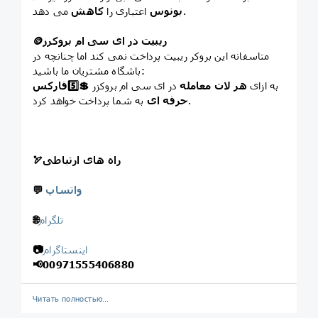
می دهد.
بونوس
اعتباری را
کاهش
ریبیت در ای سی ام بروکرز
🪙
متاسفانه این بروکر ریبیت پرداخت نمی کند اما چنانچه در
باشگاه مشتریان ما باشید:
به ازای
هر لات معامله
در ای سی ام بروکزر
💲
5️⃣
فارکس
به شما پرداخت خواهد کرد.
حرفه ای
راه های ارتباطی
🏹
واتساپ
💬
تلگرام
🌐
اینستاگرام
📷
📢
00971555406880
Читать полностью…