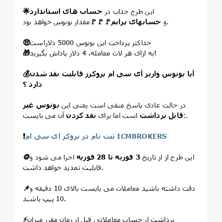
این طرح جذاب در
حساب های استاندارد
🌟
مقدار بونوس خواهد بود.
و
حسابهای پرایم
🚩
🚩
🚩
حداکثر پرداخت این بونوس 5000 دلاراست
🤑
به ازای هر لات معامله، 4 دلار پاداش بگیرید!
🎁
آیا بونوس واریز آی سی ام بروکرز قابلیت نقد شدن
💰
دارد ؟
در حالت عادی پاسخ منفی است یعنی این
بونوس غیر
آن می بایست:.
قابل برداشت
است اما برای
نقد کردن
ثبت نام در بروکر ای سی ام ICMBROKERS
❗️
این طرح از از تاریخ
3 فوریه تا 28 فوریه
اجرا می شود و
🪙
قابلیت تمدید خواهد داشت.
دقت داشته باشید معاملات می بایست بالای 10 دقیقه و
📌
10 پیپ باشند.
برداشت از حساب معاملاتی قبل از زمان مقرر میزان
⚡️