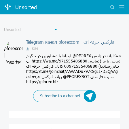
Unsorted
Telegram-канал pforexcom - فارکس حرفه ای
8334
ارتباط با مشاورین در تلگرام @PFOREX همکاران در واتس
آپ https://wa.me/971555406880 تماس با ما (تمامی
پیام رسانها) 00971555406880 کانال فارکس حرفه ای
https://t.me/joinchat/AAAAADu797cSgJI7D5QAAg
ربات فارکس حرفه ای @PFOREXBOT سایت فارسی
https://pforex.biz
Subscribe to a channel