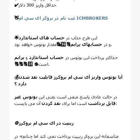
حداقل واریز 300 دلار
✔️
ثبت نام در بروکر ای سی ام ICMBROKERS
👋
این طرح جذاب در
حساب های استاندارد
🌟
مقدار بونوس خواهد بود.
و در
حسابهای پرایم
🔠
2️⃣
🔣
حداکثر پرداخت این بونوس در
حساب استاندارد
و
پرایم
است.
💲
5️⃣
🔠
🔠
🔠
آیا بونوس واریز آی سی ام بروکرز قابلیت نقد شدن
💰
دارد ؟
در حالت عادی پاسخ منفی است یعنی این
بونوس غیر
آن می بایست:
قابل برداشت
است اما برای
نقد کردن
ریبیت در ای سی ام بروکرز
🪙
متاسفانه این بروکر ریبیت پرداخت نمی کند اما چنانچه در