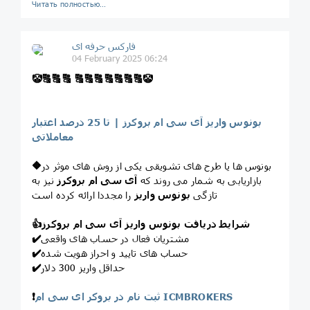
Читать полностью…
فارکس حرفه ای
04 February 2025 06:24
🤡
🔠
🔠
🔠
🔠
🔠
🔠
🔠
🔠
🔠
🔠
🤡
بونوس واریز آی سی ام بروکرز | تا 25 درصد اعتبار
معاملاتی
بونوس ها یا طرح های تشویقی یکی از روش های موثر در
🔶
بازاریابی به شمار می روند که
آی سی ام بروکرز
نیز به
تازگی
بونوس واریز
را مجددا ارائه کرده است
شرایط دریافت بونوس واریز آی سی ام بروکرز
👍
مشتریان فعال در حساب های واقعی
✔️
حساب های تایید و احراز هویت شده
✔️
حداقل واریز 300 دلار
✔️
ثبت نام در بروکر ای سی ام ICMBROKERS
❗️