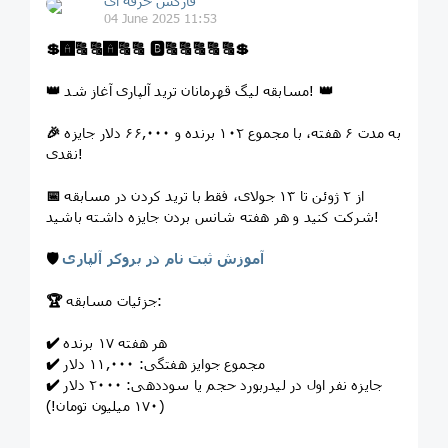
فارکس حرفه ای
04 June 2025 11:53
💲
🅰️
🔠
🔠
🅰️
🔠
🔠
🅱️
🔠
🔠
🔠
🔠
🔠
💲
👑
مسابقه لیگ قهرمانان ترید آلپاری آغاز شد!
👑
به مدت ۶ هفته، با مجموع ۱۰۲ برنده و ۶۶,۰۰۰ دلار جایزه
🎉
نقدی!
از ۲ ژوئن تا ۱۳ جولای، فقط با ترید کردن در مسابقه
📅
شرکت کنید و هر هفته شانس بردن جایزه داشته باشید!
آموزش ثبت نام در بروکر آلپاری
🛡
جزئیات مسابقه:
🏆
هر هفته ۱۷ برنده
✔️
مجموع جوایز هفتگی: ۱۱,۰۰۰ دلار
✔️
جایزه نفر اول در لیدربورد حجم یا سوددهی: ۲۰۰۰ دلار
✔️
(۱۷۰ میلیون تومان!)