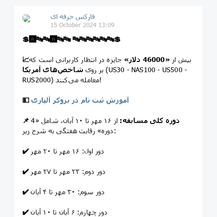
فارکس حرفه ای
15 October 2024 13:09
💲
🅰️
🔤
🔤
🅰️
🔤
🔤
🔤
🔤
🔤
🔤
🔤
🔤
💲
بیش از
«46000 دلار»
جایزه در انتظار کاربرانی است که
📈
(US30 - NAS100 - US500 -
شاخص‌های آمریکا
بر روی
RUS2000) معامله می‌کنند!
آموزش ثبت نام در بروکر آلپاری
💵
دوره کلی مسابقه:
از ۱۶ مهر تا ۱۰ آبان، شامل «4
📌
دوره» رقابت هفتگی به شرح زیر:
دور اول: ۱۶ مهر تا ۲۰ مهر
✔️
دور دوم: ۲۳ مهر تا ۲۷ مهر
✔️
دور سوم: ۳۰ مهر تا ۴ آبان
✔️
دور چهارم: ۶ آبان تا ۱۰ آبان
✔️