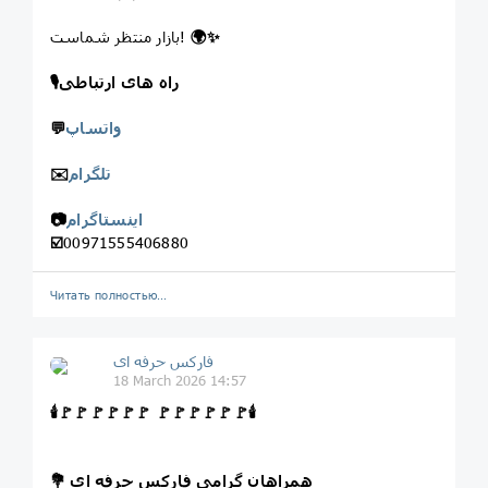
✨
🌍
بازار منتظر شماست!
راه های ارتباطی
🎙
واتساپ
💬
تلگرام
✉️
اینستاگرام
📷
☑️
00971555406880
Читать полностью…
فارکس حرفه ای
18 March 2026 14:57
🕯
🚩
🚩
🚩
🚩
🚩
🚩
🚩
🚩
🚩
🚩
🚩
🚩
🕯
همراهان گرامی فارکس حرفه ای
💐