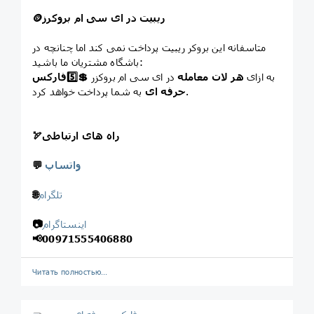
ریبیت در ای سی ام بروکرز
🪙
متاسفانه این بروکر ریبیت پرداخت نمی کند اما چنانچه در
باشگاه مشتریان ما باشید:
به ازای
هر لات معامله
در ای سی ام بروکزر
💲
5️⃣
فارکس
به شما پرداخت خواهد کرد.
حرفه ای
راه های ارتباطی
🏹
واتساپ
💬
تلگرام
🌐
اینستاگرام
📷
📢
00971555406880
Читать полностью…