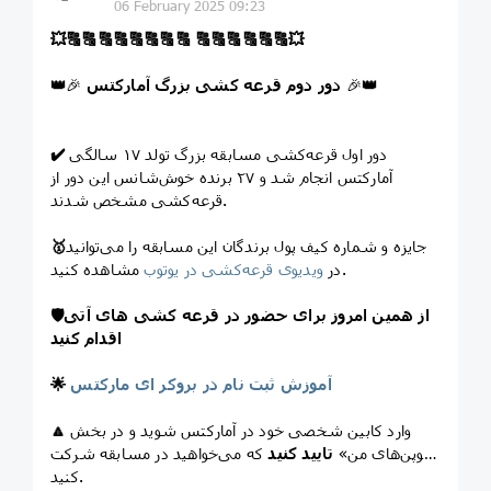
06 February 2025 09:23
💥
🔠
🔠
🔠
🔠
🔠
🔠
🔠
🔠
🔠
🔠
🔠
🔠
🔠
🔠
💥
👑
🎉
دور دوم قرعه کشی بزرگ آمارکتس
🎉
👑
دور اول قرعه‌کشی مسابقه بزرگ تولد ۱۷ سالگی
✔️
آمارکتس انجام شد و ۲۷ برنده خوش‌شانس این دور از
قرعه‌کشی مشخص شدند.
جایزه و شماره کیف پول برندگان این مسابقه را می‌توانید
🥇
مشاهده کنید.
در
ویدیوی قرعه‌کشی در یوتوب
از همین امروز برای حضور در قرعه کشی های آتی
🛡
اقدام کنید
آموزش ثبت نام در بروکر ای مارکتس
🌟
وارد کابین شخصی خود در آمارکتس شوید و در بخش
🔼
«کوپن‌های من»
تایید کنید
که می‌خواهید در مسابقه شرکت
کنید.