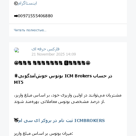
اینستاگرام
©️
➡️
00971555406880
Читать полностью…
فارکس حرفه ای
21 November 2025 14:09
🤩
🔠
🔠
🔠
🔠
🔠
🔠
🔠
🔠
🔠
🔠
🅱️
🔠
🔠
🔠
🔠
🤩
در حساب
بونوس خوش‌آمدگویی ICM Brokers
🎇
MT5
مشتریان می‌توانند در اولین واریزی خود، بر اساس مبلغ واریز،
از درصد مشخصی بونوس معاملاتی بهره‌مند شوند.
ثبت نام در بروکر ای سی ام ICMBROKERS
👋
میزان بونوس بر اساس مبلغ واریز: