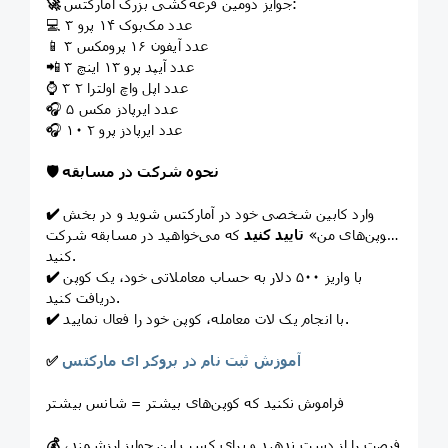
جوایز دومین قرعه‌کشی بزرگ آمارکتس:
🚀
💻 ۳ عدد مک‌بوک ۱۴ پرو
📱 ۳ عدد آیفون ۱۶ پرومکس
📲 ۳ عدد آیپد پرو ۱۳ اینچ
⌚️ ۳ عدد اپل واچ اولترا ۲
🎧 ۵ عدد ایرپادز مکس
🎧 ۱۰ عدد ایرپادز پرو ۲
نحوه شرکت در مسابقه
🛡
وارد کابین شخصی خود در آمارکتس شوید و در بخش
✔️
«کوپن‌های من»
تایید کنید
که می‌خواهید در مسابقه شرکت
کنید.
با واریز ۵۰۰ دلار به حساب معاملاتی خود، یک کوپن
✔️
دریافت کنید.
با انجام یک لات معامله، کوپن خود را فعال نمایید.
✔️
آموزش ثبت نام در بروکر ای مارکتس
✅
فراموش نکنید که کوپن‌های بیشتر = شانس بیشتر
فرصت را از دست ندهید و برای کسب این جوایز ارزشمند،
💰