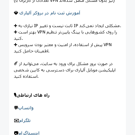
(تعدادی از کاربران با VPN نیز بدون مشکل متصل شده‌اند)
آموزش ثبت نام در بروکر آلپاری
💎
نیازی به IP ثابت نیست و تغییر IP مشکلی ایجاد نمی‌کند.
➕
بهتر است VPN را روی کشورهایی با پینگ پایین‌تر تنظیم
➕
کنید.
پیش از استفاده، از امنیت و معتبر بودن سرویس VPN
➕
اطمینان حاصل کنید.
در صورت بروز مشکل برای ورود به سایت، می‌توانید از
☄️
اپلیکیشن موبایل آلپاری برای دسترسی به کابین شخصی
استفاده کنید.
راه های ارتباطی
🎙
واتساپ
💬
تلگرام
✉️
اینستاگرام
📷