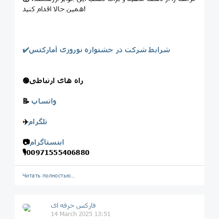
همین حالا اقدام کنید!
✔️شرایط شرکت در جشنواره نوروزی آمارکتس
راه های ارتباطی
🟢
واتساپ
📝
تلگرام
✈️
اینستاگرام
📷
🎙
00971555406880
Читать полностью…
فارکس حرفه ای
14 March 2025 13:51