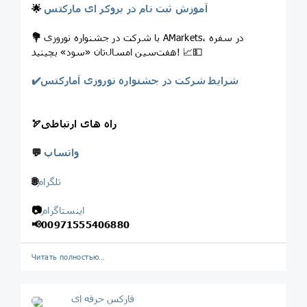
آموزش ثبت نام در بروکر ای مارکتس
🌟
با شرکت در جشنواره نوروزی AMarkets، در سفره
💐
هفت‌سین امسال‌تان «سود» بچینید! 📈💵
✔️شرایط شرکت در جشنواره نوروزی آمارکتس
راه های ارتباطی
🏹
واتساپ
💬
تلگرام
🌐
اینستاگرام
📷
📢
00971555406880
Читать полностью…
فارکس حرفه ای