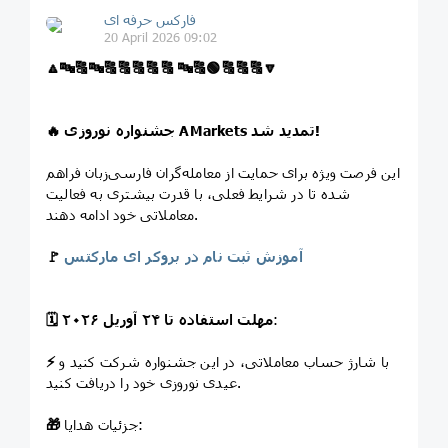
فارکس حرفه ای
20 April 2026 09:02
🔼
🔤
🔠
🔤
🔠
🔠
🔠
🔠
🔠
🔤
🔠
🟢
🔠
🔠
🔠
🔽
جشنواره نوروزی AMarkets تمدید شد!
🔥
این فرصت ویژه برای حمایت از معامله‌گران فارسی‌زبان فراهم
شده تا در شرایط فعلی، با قدرت بیشتری به فعالیت
معاملاتی خود ادامه دهند.
آموزش ثبت نام در بروکر ای مارکتس
🚩
:
مهلت استفاده تا ۲۴ آوریل ۲۰۲۶
🗓
با شارژ حساب معاملاتی، در این جشنواره شرکت کنید و
⚡️
عیدی نوروزی خود را دریافت کنید.
جزئیات هدایا:
🎁