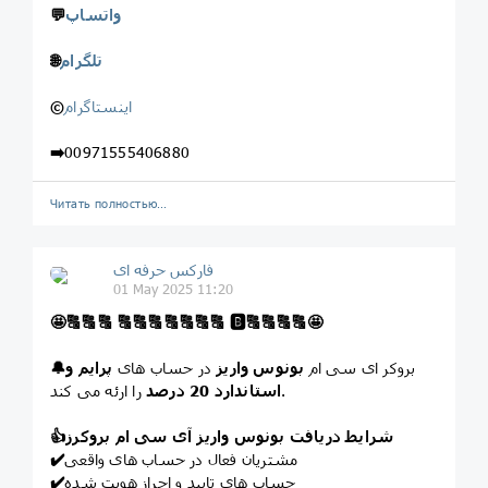
واتساپ
💬
تلگرام
🌐
اینستاگرام
©️
➡️
00971555406880
Читать полностью…
فارکس حرفه ای
01 May 2025 11:20
🤩
🔠
🔠
🔠
🔠
🔠
🔠
🔠
🔠
🔠
🔠
🅱️
🔠
🔠
🔠
🔠
🤩
بروکر ای سی ام
بونوس واریز
در حساب های
پرایم و
🔔
را ارئه می کند.
استاندارد 20 درصد
شرایط دریافت بونوس واریز آی سی ام بروکرز
👍
مشتریان فعال در حساب های واقعی
✔️
حساب های تایید و احراز هویت شده
✔️