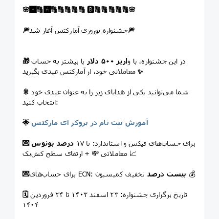
🌸
🅰️
🔠
🅰️
🔠
🔠
🔠
🔠
🔠
🅱️
🔠
🔠
🔠
🔠
🔠
🌸
🎆
جشنواره نوروزی آمارکتس آغاز شد
🎆
در این جشنواره، با و
اریز ۵۰۰ دلار
یا بیشتر به حساب
🎁
✨
معاملاتی خود، از آمارکتس عیدی بگیرید
شما می‌توانید یکی از هدایای زیر را به عنوان عیدی خود
🎇
انتخاب کنید:
آموزش ثبت نام در بروکر ای مارکتس
🌟
برای حساب‌های فیکس و استاندارد: تا ۱۷
درصد بونوس
💌
معاملاتی 💸 + ارتقای سطح کش‌بک 📈
تخفیف کمیسیون 💰
بیست درصد
برای حساب‌های ECN:
💌
تاریخ برگزاری جشنواره: ۲۳ اسفند ۱۴۰۳ تا ۲۴ فروردین
🗓
۱۴۰۴