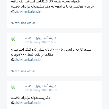
همراه بسته هدیه 30 گیگابایت اینترنت یک ماهه
خرید و فعالسازی با مراجعه به دفترپیشخوان برادران بافنده
@
pishkhanbafandeh
Читать полностью…
فروشگاه موبایل بافنده
12 January 2020 16:00
سیم کارت ایرانسل با۴۰۰۰۰ریال شارژ ۱.۵گیگ اینترنت و
مکالمه رایگان فقط ۲۰۰۰تومان
@
pishkhanbafandeh
Читать полностью…
فروشگاه موبایل بافنده
12 January 2020 05:03
دفترپیشخوان برادران بافنده
@
pishkhanbafandeh