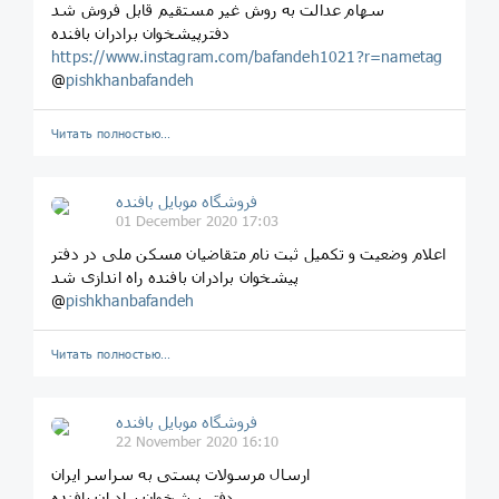
سهام عدالت به روش غیر مستقیم قابل فروش شد
دفترپیشخوان برادران بافنده
https://www.instagram.com/bafandeh1021?r=nametag
@
pishkhanbafandeh
Читать полностью…
فروشگاه موبایل بافنده
01 December 2020 17:03
اعلام وضعیت و تکمیل ثبت نام متقاضیان مسکن ملی در دفتر
پیشخوان برادران بافنده راه اندازی شد
@
pishkhanbafandeh
Читать полностью…
فروشگاه موبایل بافنده
22 November 2020 16:10
ارسال مرسولات پستی به سراسر ایران
دفتر پیشخوان برادران بافنده