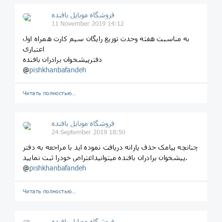
فروشگاه موبایل بافنده
11 November 2019 14:12
به مناسبت هفته وحدت توزیع رایگان سیم کارت همراه اول
اعتباری
دفترپیشخوان برادران بافنده
@
pishkhanbafandeh
Читать полностью…
فروشگاه موبایل بافنده
24 September 2019 18:50
چنانچه پیامک حذف یارانه دریافت نموده اید با مراجعه به دفتر
پیشخوان برادران بافنده میتوانیداعتراض خودرا ثبت نمایید.
@
pishkhanbafandeh
Читать полностью…
فروشگاه موبایل بافنده