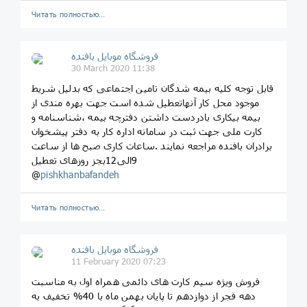
Читать полностью…
فروشگاه موبایل بافنده
30 March 2020 11:38
قابل توجه کلیه بیمه شدگان تامین اجتماعی که بدلیل شریط
موجود محل کار آنهاتعطیل شده است جهت بهره مندی از
بیمه بیکاری بادردست داشتن دفترچه بیمه ،شناسنامه و
کارت ملی جهت ثبت در سامانه اداره کار به دفتر پیشخوان
برادران بافنده مراجعه نمایند .ساعات کاری صبح ها از ساعت
9الی12بجز روزهای تعطیل
@
pishkhanbafandeh
Читать полностью…
فروشگاه موبایل بافنده
11 February 2020 07:23
فروش ویژه سیم کارت های دائمی همراه اول به مناسبت
دهه فجر از دوازدهم تا پایان بهمن ماه با 40% تخفیف به