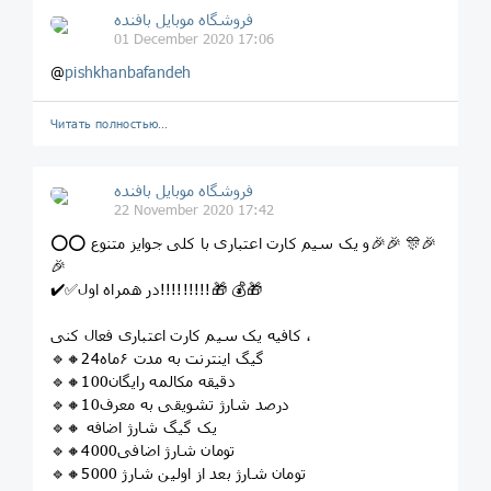
فروشگاه موبایل بافنده
01 December 2020 17:06
@
pishkhanbafandeh
Читать полностью…
فروشگاه موبایل بافنده
22 November 2020 17:42
⭕️⭕️ و یک سیم کارت اعتباری با کلی جوایز متنوع🎉🎉 🎊🎉
🎉
✔️✅در همراه اول!!!!!!!!!🎁 💰🎁
کافیه یک سیم کارت اعتباری فعال کنی ،
🔹🔸24گیگ اینترنت به مدت ۶ماه
🔹🔸100دقیقه مکالمه رایگان
🔹🔸10درصد شارژ تشویقی به معرف
🔹🔸 یک گیگ شارژ اضافه
🔹🔸4000تومان شارژ اضافی
🔹🔸5000 تومان شارژ بعد از اولین شارژ