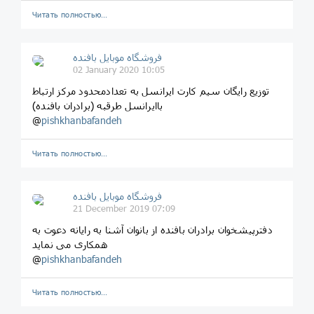
Читать полностью…
فروشگاه موبایل بافنده
02 January 2020 10:05
توزیع رایگان سیم کارت ایرانسل به تعدادمحدود مرکز ارتباط
باایرانسل طرقبه (برادران بافنده)
@
pishkhanbafandeh
Читать полностью…
فروشگاه موبایل بافنده
21 December 2019 07:09
دفترپیشخوان برادران بافنده از بانوان آشنا به رایانه دعوت به
همکاری می نماید
@
pishkhanbafandeh
Читать полностью…