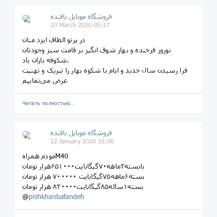
فروشگاه موبایل بافنده
20 March 2020 05:17
در پرتو الطاف ایزد منان
نوروز فرخنده و بهار شوق انگیز بر قامت سبز وجودتان
شکوفه باران باد.
فرا رسیدن سال جدید و ایام با شکوه بهار را تبریک و تهنیت
عرض می‌نماییم
Читать полностью…
فروشگاه موبایل بافنده
12 January 2020 16:06
مودم همراهM40
بابسته۳ماهه۷۰گیگابایت۶۵۱۰۰۰هزار تومان
بسته۶ماهه۷۵گیگابایت ۷۰۰۰۰۰ هزار تومان
بسته۱ساله۸۵گیگابایت۸۳۰۰۰۰ هزار تومان
@
pishkhanbafandeh