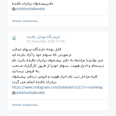
دفترپیشخوان برادران بافنده
@
pishkhanbafandeh
Читать полностью…
فروشگاه موبایل بافنده
02 December 2020 17:06
قابل توجه دارندگان سهام عدالت
درصورتی که سهام خود را آزاد نکرده اید
می توانیدبا مراجعه به دفتر پیشخوان برادران بافنده باثبت نام
درسجام و احراز هویت ،سهام خودرا از طریق کارگزاری منتخب
به فروش برسانید.
کلیه مراحل ثبت نام احراز هویت و فروش دردفتر پیشخوان
برادران بافنده انجام می گردد.
https://www.instagram.com/bafandeh1021?r=nametag
@
pishkhanbafandeh
Читать полностью…