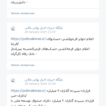
دانش‌بنیان -
Читать полностью…
پایگاه خبری اخبار پولی مالی
28 January 2024 21:07
اعلام-جوایز-قرعهکشی-حسابهای-
https://polimalinews.ir/
قرضا/
اعلام جوایز قرعه‌کشی حساب‌های قرض‌الحسنه پس‌انداز
بانک رفاه کارگران -
Читать полностью…
پایگاه خبری اخبار پولی مالی
28 January 2024 21:06
قرارداد-سپرده-گذاری-۲-میلیارد-
https://polimalinews.ir/
دلاری-صن/
قرارداد سپرده گذاری ۲ میلیارد دلاری صندوق توسعه ملی با
بانک مسکن منعقد شد -