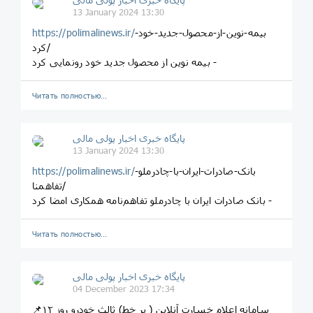
13 January 2024 13:30
بیمه-نوین-از-محصول-جدید-خود-
https://polimalinews.ir/
کرد/
بیمه نوین از محصول جدید خود رونمایی کرد -
Читать полностью…
پایگاه خبری اخبار پولی مالی
13 January 2024 13:30
بانک-صادرات-ایران-با-چادرملو-
https://polimalinews.ir/
تفاهمنا/
بانک صادرات ایران با چادرملو تفاهم‌نامه همکاری امضا کرد -
Читать полностью…
پایگاه خبری اخبار پولی مالی
04 December 2023 17:34
📌سامانه اعلام خسارت آنلاین ( بر خط) ثالث خودرو روز ۱۲