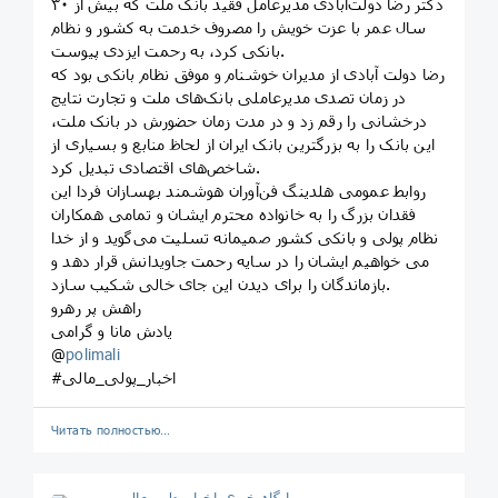
دکتر رضا دولت‌آبادی مدیرعامل فقید بانک ملت که بیش از ٣٠
سال عمر با عزت خویش را مصروف خدمت به کشور و نظام
بانکی کرد، به رحمت ایزدی پیوست.
رضا دولت آبادی از مدیران خوشنام و موفق نظام بانکی بود که
در زمان تصدی مدیرعاملی بانک‌های ملت و تجارت نتایج
درخشانی را رقم زد و در مدت زمان حضورش در بانک ملت،
این بانک را به بزرگترین بانک ایران از لحاظ منابع و بسیاری از
شاخص‌های اقتصادی تبدیل کرد.
روابط عمومی هلدینگ فن‌آوران هوشمند بهسازان فردا این
فقدان بزرگ را به خانواده محترم ایشان و تمامی همکاران
نظام پولی و بانکی کشور صمیمانه تسلیت می‌گوید و از خدا
می خواهیم ایشان را در سایه رحمت جاویدانش قرار دهد و
بازماندگان را برای دیدن این جای خالی شکیب سازد.
راهش پر رهرو
یادش مانا و گرامی
@
polimali
#اخبار_پولی_مالی
Читать полностью…
پایگاه خبری اخبار پولی مالی