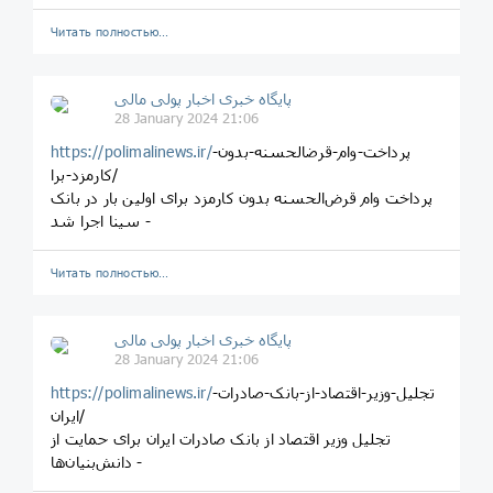
Читать полностью…
پایگاه خبری اخبار پولی مالی
28 January 2024 21:06
پرداخت-وام-قرضالحسنه-بدون-
https://polimalinews.ir/
کارمزد-برا/
پرداخت وام قرض‌الحسنه بدون کارمزد برای اولین بار در بانک
سینا اجرا شد -
Читать полностью…
پایگاه خبری اخبار پولی مالی
28 January 2024 21:06
تجلیل-وزیر-اقتصاد-از-بانک-صادرات-
https://polimalinews.ir/
ایران/
تجلیل وزیر اقتصاد از بانک صادرات ایران برای حمایت از
دانش‌بنیان‌ها -