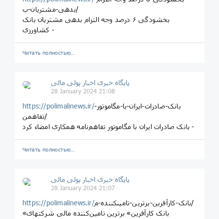
بدهی-مشتریان-ب/
بخشودگی ۶ درصد وجه التزام بدهی مشتریان بانک
کشاورزی -
Читать полностью…
پایگاه خبری اخبار پولی مالی
28 January 2024 21:08
بانک-صادرات-ایران-با-مگاموتور-
https://polimalinews.ir/
تفاهمن/
بانک صادرات ایران با مگاموتور تفاهم‌نامه همکاری امضاء کرد -
Читать полностью…
پایگاه خبری اخبار پولی مالی
28 January 2024 21:07
بانک-کارآفرین-برترین-تامینکننده-م/
https://polimalinews.ir/
«بانک کارآفرین» برترین تامین‌کننده مالی شرکتهای