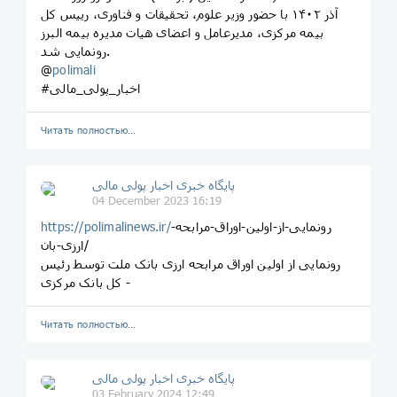
آذر ۱۴۰۲ با حضور وزیر علوم، تحقیقات و فناوری، رییس کل
بیمه مرکزی، مدیرعامل و اعضای هیات مدیره بیمه البرز
رونمایی شد.
@
polimali
#اخبار_پولی_مالی
Читать полностью…
پایگاه خبری اخبار پولی مالی
04 December 2023 16:19
رونمایی-از-اولین-اوراق-مرابحه-
https://polimalinews.ir/
ارزی-بان/
رونمایی از اولین اوراق مرابحه ارزی بانک ملت توسط رئیس
کل بانک مرکزی -
Читать полностью…
پایگاه خبری اخبار پولی مالی
03 February 2024 12:49