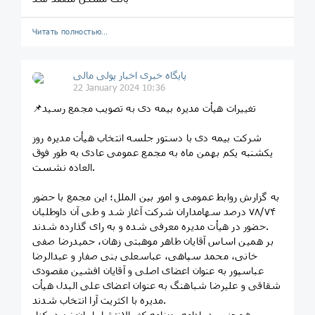
Читать полностью…
پایگاه خبری اخبار پولی مالی
22 January 2024 10:36
📌تغییرات هیأت مدیره بیمه دی به تصویب مجمع رسید
شرکت بیمه دی با دستور جلسه انتخاب هیأت مدیره روز
یکشنبه یکم بهمن ماه به مجمع عمومی عادی به طور فوق
العاده نشست.
به گزارش روابط عمومی و امور بین الملل؛ این مجمع با حضور
۷۸/۷۴ درصد سهامداران شرکت آغاز شد و طی آن داوطلبان
حضور در هیأت مدیره معرفی شده و به رای گذارده شدند.
بر همین اساس آقایان طاهر موهبتی زهان، حمیدرضا صفی
خانی، محمد سپاهی، عباسعلی بنی صفار و عبدالرضا
عباسپور به عنوان اعضای اصلی و آقایان افشین مقصودی
شقاقی و علیرضا شباهنگ به عنوان اعضای علی البدل هیأت
مدیره با اکثریت آرا انتخاب شدند.
همچنین در ادامه روزنامه کثیرالانتشار ایران نیز در کنار