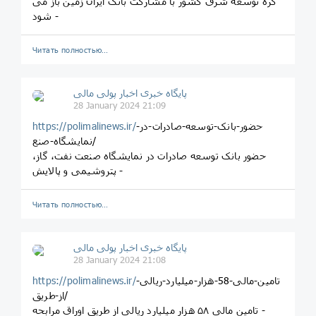
گره توسعه شرق کشور با مشارکت بانک ایران زمین باز می
شود -
Читать полностью…
پایگاه خبری اخبار پولی مالی
28 January 2024 21:09
حضور-بانک-توسعه-صادرات-در-
https://polimalinews.ir/
نمایشگاه-صنع/
حضور بانک توسعه صادرات در نمایشگاه صنعت نفت، گاز،
پتروشیمی و پالایش -
Читать полностью…
پایگاه خبری اخبار پولی مالی
28 January 2024 21:08
تامین-مالی-58-هزار-میلیارد-ریالی-
https://polimalinews.ir/
از-طریق/
تامین مالی ۵۸ هزار میلیارد ریالی از طریق اوراق مرابحه -