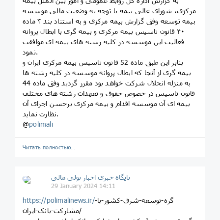
به گزارش اداره کل روابط عمومی و امور بین الملل بیمه
مرکزی، شورای عالی بیمه با توجه به وضعیت مالی موسسه
بیمه توسعه وفق گزارش بیمه مرکزی و به استناد بند ۳ ماده
۴۰ قانون تاسیس بیمه مرکزی و بیمه گری با ابطال پروانه
فعالیت این موسسه در کلیه رشته های بیمه ای موافقت
نمود.
بنابر این طبق ماده 52 قانون تاسیس بیمه مرکزی ایران و
بیمه گری از آنجا که ابطال پروانه موسسه در کلیه رشته ها
به منزله انحلال شرکت خواهد بود مقرر گردید وفق ماده 44
قانون تاسیس در خصوص حقوق و تعهدات رشته های مختلف
بیمه ای آن موسسه اقدام و بیمه مرکزی برحسن اجرای آن
نظارت نماید.
@
polimali
Читать полностью…
پایگاه خبری اخبار پولی مالی
29 January 2024 14:11
گره-توسعه-شرق-کشور-با-
https://polimalinews.ir/
مشارکت-بانک-ایران/