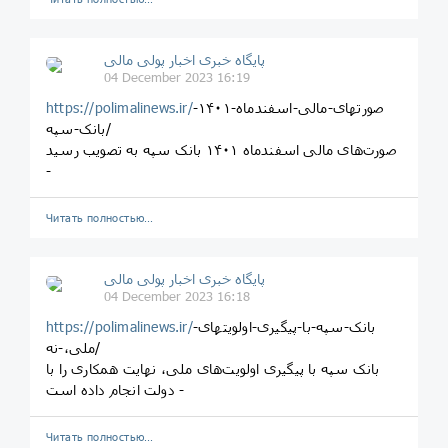
پایگاه خبری اخبار پولی مالی
04 December 2023 16:19
صورتهای-مالی-اسفندماه-۱۴۰۱-
https://polimalinews.ir/
بانک-سپه/
صورت‌های مالی اسفندماه ۱۴۰۱ بانک سپه به تصویب رسید
-
Читать полностью…
پایگاه خبری اخبار پولی مالی
04 December 2023 16:18
بانک-سپه-با-پیگیری-اولویتهای-
https://polimalinews.ir/
ملی،-نه/
بانک سپه با پیگیری اولویت‌های ملی، نهایت همکاری را با
دولت انجام داده است -
Читать полностью…