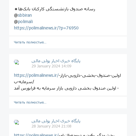
🔸رسانه صندوق بازنشستگی کارکنان بانک‌ها
@
sbbiran
@
polimali
https://polimalinews.ir/?p=76950
Читать полностью…
پایگاه خبری اخبار پولی مالی
29 January 2024 14:09
اولین-صندوق-بخشی-دارویی-بازار-
https://polimalinews.ir/
سرمایه-ب/
اولین صندوق بخشی دارویی بازار سرمایه به فرابورس آمد -
Читать полностью…
پایگاه خبری اخبار پولی مالی
28 January 2024 21:08
بخشودگی-6-درصد-وجه-التزام-
https://polimalinews.ir/