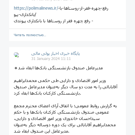
رفع-چهره-فقر-از-روستاها-با-
https://polimalinews.ir/
بانکداری-پیو/
رفع چهره فقر از روستاها با بانکداری پیوندی -
Читать полностью…
پایگاه خبری اخبار پولی مالی
31 January 2024 11:11
🔹مدیرعامل صندوق بازنشستگی بانک‌ها ابقاء شد
وزیر امور اقتصادی و دارایی طی حکمی محمدابراهیم
آقابابائی را به مدت دو سال دیگر به‌عنوان مدیرعامل صندوق
بازنشستگی کارکنان بانک‌ها ابقاء کرد.
به گزارش روابط عمومی؛ با اتفاق آرای اعضای محترم مجمع
عمومی صندوق بازنشستگی کارکنان بانک‌ها و با حکم
سیداحسان خاندوزی وزیر امور اقتصادی و دارایی،
محمدابراهیم آقابابائی برای یک دوره دوساله دیگر به‌عنوان
مدیرعامل این صندوق ابقاء شد.