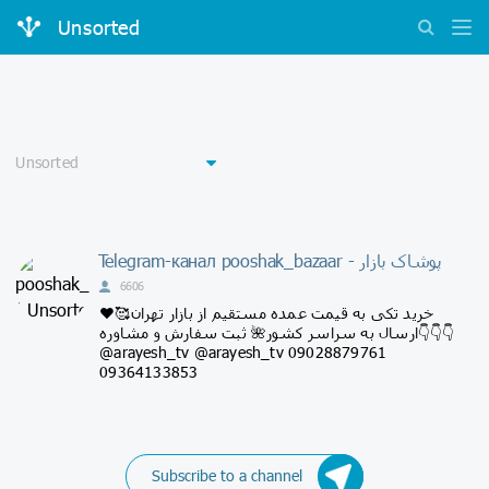
Unsorted
Telegram-канал pooshak_bazaar - پوشاک بازار
6606
خرید تکی به قیمت عمده مستقیم از بازار تهران🥰❤️
ارسال به سراسر کشور🌺 ثبت سفارش و مشاوره👇👇👇
@arayesh_tv @arayesh_tv 09028879761
09364133853
Subscribe to a channel