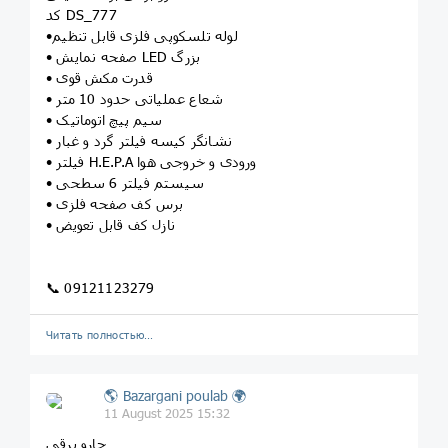
کد DS_777
•لوله تلسکوپی فلزی قابل تنظیم
• صفحه نمایش LED بزرگ
• قدرت مکش قوی
• شعاع عملیاتی حدود 10 متر
• سیم پیچ اتوماتیک
• نشانگر کیسه فیلتر گرد و غبار
• فیلتر H.E.P.A ورودی و خروجی هوا
• سیستم فیلتر 6 سطحی
• برس کف صفحه فلزی
• نازل کف قابل تعویض
📞 09121123279
Читать полностью…
🌎 Bazargani poulab 🌍
11 August 2025 15:32
جارو برقی