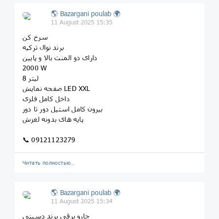
🌎 Bazargani poulab 🌍
11 August 2025 15:35
سرخ کن
برند نوال ترکیه
دارای دو المنت بالا و پایین
2000 W
8 لیتر
صفحه نمایش LED XXL
داخل کامل فلزی
بیرون کامل استیل دور تا دور
پایه های بدونه لغزش
📞 09121123279
Читать полностью…
🌎 Bazargani poulab 🌍
11 August 2025 15:34
جارو برقی برند دسینی