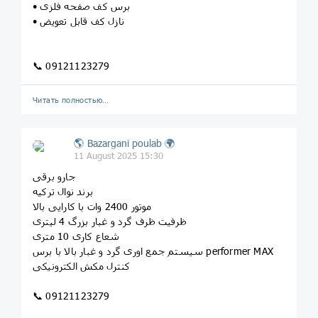
• برس کف صفحه فلزی
• نازل کف قابل تعویض
📞 09121123279
Читать полностью…
🌎 Bazargani poulab 🌍
11 August 2025 15:30
جارو برقی
برند نوال ترکیه
موتور 2400 وات با کارایی بالا
ظرفیت ظرف گرد و غبار بزرگ 4 لیتری
شعاع کاری 10 متری
سیستم جمع اوری گرد و غبار بالا با برس performer MAX
کنترل مکش الکترونیکی
📞 09121123279