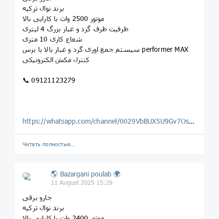
برند نوال ترکیه
موتور 2500 وات با کارایی بالا
ظرفیت ظرف گرد و غبار بزرگ 4 لیتری
شعاع کاری 10 متری
سیستم جمع اوری گرد و غبار بالا با برس performer MAX
کنترل مکش الکترونیکی
📞 09121123279
https://whatsapp.com/channel/0029VbBUX5U9Gv7OsLwF2o0H
Читать полностью…
🌎 Bazargani poulab 🌍
11 August 2025 15:29
جارو برقی
برند نوال ترکیه
موتور 2400 وات با کارایی بالا