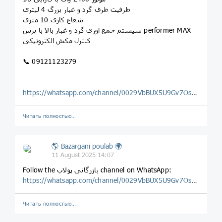
ظرفیت ظرف گرد و غبار بزرگ 4 لیتری
شعاع کاری 10 متری
سیستم جمع اوری گرد و غبار بالا با برس performer MAX
کنترل مکش الکترونیکی
📞 09121123279
https://whatsapp.com/channel/0029VbBUX5U9Gv7OsLwF2o0H
Читать полностью…
🌎 Bazargani poulab 🌍
11 August 2025 14:07
‎Follow the بازرگانی پولاب channel on WhatsApp:
https://whatsapp.com/channel/0029VbBUX5U9Gv7OsLwF2o0H
Читать полностью…