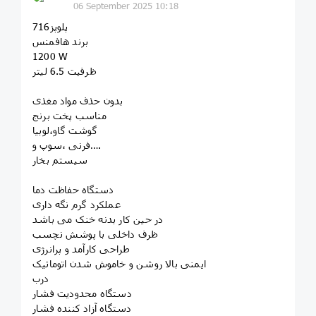
06 September 2025 10:18
716پلوپز
برند هافمنس
1200 W
ظرفیت 6.5 لیتر
بدون حذف مواد مغذی
مناسب پخت برنج
گوشت گاو،لوبیا
فرنی ،سوپ و….
سیستم بخار
دستگاه حفاظت دما
عملکرد گرم نگه داری
در حین کار بدنه خنک می باشد
ظرف داخلی با پوشش نچسب
طراحی کارآمد و پرانرژی
ایمنی بالا روشن و خاموش شدن اتوماتیک
درب
دستگاه محدودیت فشار
دستگاه آزاد کننده فشار