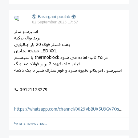
🌎 Bazargani poulab 🌍
02 September 2025 17:57
اسپرسو ساز
برند نوال ترکیه
پمپ فشار قوی 20 بار ایتالیایی
صفحه نمایش LED XXL
با سیستم thermoblock در ۲۵ ثانیه اماده می شود
فیلتر های قهوه 2 برابر فولاد ضد زنگ
اسپرسو . امریکانو ،قهوه سرد و فوم سازی شیر با یک دکمه
📞 09121123279
https://whatsapp.com/channel/0029VbBUX5U9Gv7OsLwF2o0H
Читать полностью…