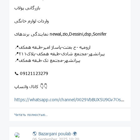
بازرگانی پولاب
واردات لوازم خانگی
نمایندگی برندهای newal,zio,Dessini,dsp,Sonifer
📍ارومیه -خ بعثت-پاساژ امیر-طبقه همکف
📍پیرانشهر-مجتمع شادی-طبقه همکف-پلاک۲۱۱
📍پیرانشهر-مجتمع تک طبقه همکف
📞 09121123279
کانال واتساپ 👇👇
https://whatsapp.com/channel/0029VbBUX5U9Gv7OsLwF2o0H
Читать полностью…
🌎 Bazargani poulab 🌍
06 September 2025 10:20