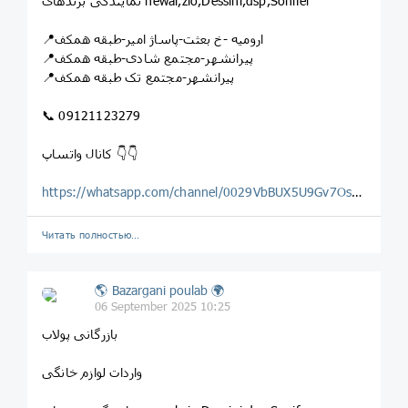
نمایندگی برندهای newal,zio,Dessini,dsp,Sonifer
📍ارومیه -خ بعثت-پاساژ امیر-طبقه همکف
📍پیرانشهر-مجتمع شادی-طبقه همکف
📍پیرانشهر-مجتمع تک طبقه همکف
📞 09121123279
کانال واتساپ 👇👇
https://whatsapp.com/channel/0029VbBUX5U9Gv7OsLwF2o0H
Читать полностью…
🌎 Bazargani poulab 🌍
06 September 2025 10:25
بازرگانی پولاب
واردات لوازم خانگی