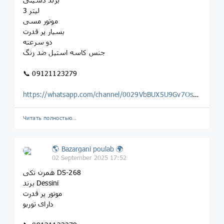
لیتر 3
موتور مسی
بسیار پر قدرت
دو سرعته
جنس کاسه استیل ضد زنگ
📞 09121123279
https://whatsapp.com/channel/0029VbBUX5U9Gv7OsLwF2o0H
Читать полностью…
🌎 Bazargani poulab 🌍
02 September 2025 17:52
همزن تکی DS-268
برند Dessini
موتور پر قدرت
دارای توربو