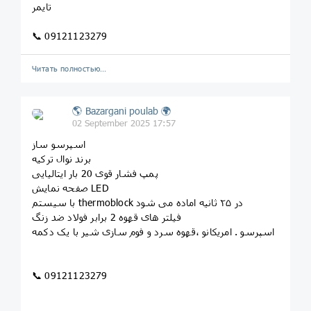
تایمر
📞 09121123279
Читать полностью…
🌎 Bazargani poulab 🌍
02 September 2025 17:57
اسپرسو ساز
برند نوال ترکیه
پمپ فشار قوی 20 بار ایتالیایی
صفحه نمایش LED
با سیستم thermoblock در ۲۵ ثانیه اماده می شود
فیلتر های قهوه 2 برابر فولاد ضد زنگ
اسپرسو . امریکانو ،قهوه سرد و فوم سازی شیر با یک دکمه
📞 09121123279