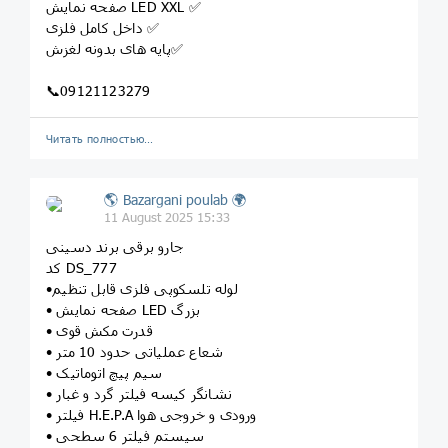
صفحه نمایش LED XXL ✅
داخل کامل فلزی ✅
پایه های بدونه لغزش✅
📞09121123279
Читать полностью…
🌎 Bazargani poulab 🌍
11 August 2025 15:33
جارو برقی برند دسینی
کد DS_777
•لوله تلسکوپی فلزی قابل تنظیم
• صفحه نمایش LED بزرگ
• قدرت مکش قوی
• شعاع عملیاتی حدود 10 متر
• سیم پیچ اتوماتیک
• نشانگر کیسه فیلتر گرد و غبار
• فیلتر H.E.P.A ورودی و خروجی هوا
• سیستم فیلتر 6 سطحی