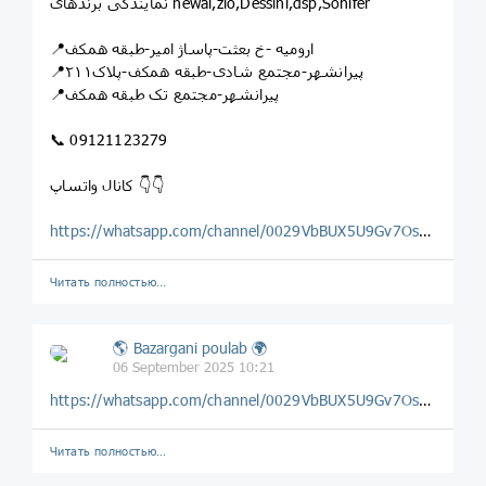
نمایندگی برندهای newal,zio,Dessini,dsp,Sonifer
📍ارومیه -خ بعثت-پاساژ امیر-طبقه همکف
📍پیرانشهر-مجتمع شادی-طبقه همکف-پلاک۲۱۱
📍پیرانشهر-مجتمع تک طبقه همکف
📞 09121123279
کانال واتساپ 👇👇
https://whatsapp.com/channel/0029VbBUX5U9Gv7OsLwF2o0H
Читать полностью…
🌎 Bazargani poulab 🌍
06 September 2025 10:21
https://whatsapp.com/channel/0029VbBUX5U9Gv7OsLwF2o0H
Читать полностью…