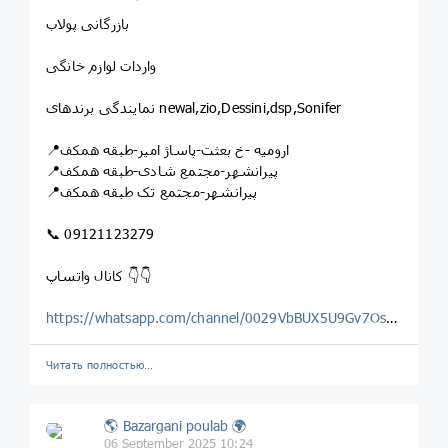
بازرگانی پولاب
واردات لوازم خانگی
نمایندگی برندهای newal,zio,Dessini,dsp,Sonifer
📍ارومیه -خ بعثت-پاساژ امیر-طبقه همکف
📍پیرانشهر-مجتمع شادی-طبقه همکف
📍پیرانشهر-مجتمع تک طبقه همکف
📞 09121123279
کانال واتساپ 👇👇
https://whatsapp.com/channel/0029VbBUX5U9Gv7OsLwF2o0H
Читать полностью…
🌎 Bazargani poulab 🌍
06 September 2025 10:24