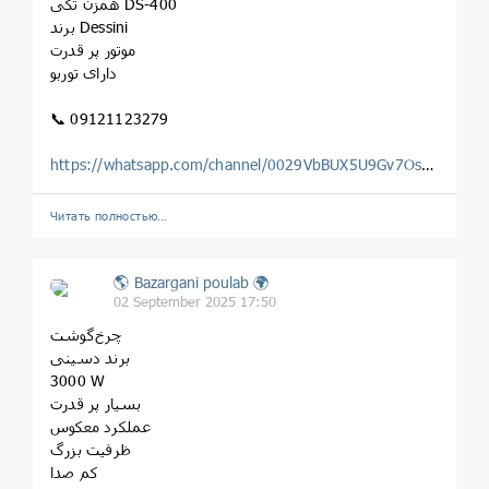
همزن تکی DS-400
برند Dessini
موتور پر قدرت
دارای توربو
📞 09121123279
https://whatsapp.com/channel/0029VbBUX5U9Gv7OsLwF2o0H
Читать полностью…
🌎 Bazargani poulab 🌍
02 September 2025 17:50
چرخ‌گوشت
برند دسینی
3000 W
بسیار پر قدرت
عملکرد معکوس
ظرفیت بزرگ
کم صدا