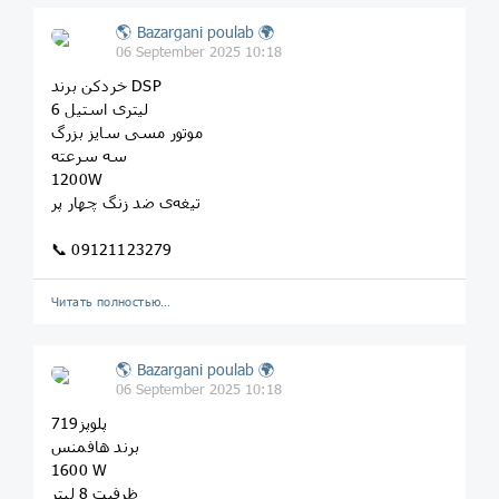
🌎 Bazargani poulab 🌍
06 September 2025 10:18
خردکن برند DSP
6 لیتری استیل
موتور مسی سایز بزرگ
سه سرعته
1200W
تیغه‌ی ضد زنگ چهار پر
📞 09121123279
Читать полностью…
🌎 Bazargani poulab 🌍
06 September 2025 10:18
719پلوپز
برند هافمنس
1600 W
ظرفیت 8 لیتر