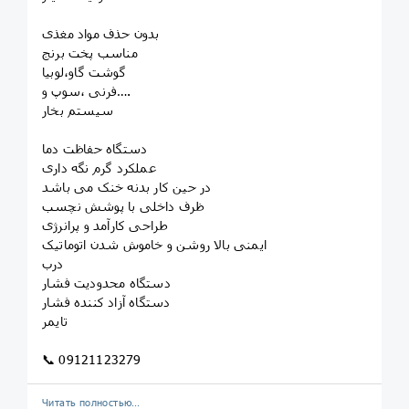
بدون حذف مواد مغذی
مناسب پخت برنج
گوشت گاو،لوبیا
فرنی ،سوپ و….
سیستم بخار
دستگاه حفاظت دما
عملکرد گرم نگه داری
در حین کار بدنه خنک می باشد
ظرف داخلی با پوشش نچسب
طراحی کارآمد و پرانرژی
ایمنی بالا روشن و خاموش شدن اتوماتیک
درب
دستگاه محدودیت فشار
دستگاه آزاد کننده فشار
تایمر
📞 09121123279
Читать полностью…