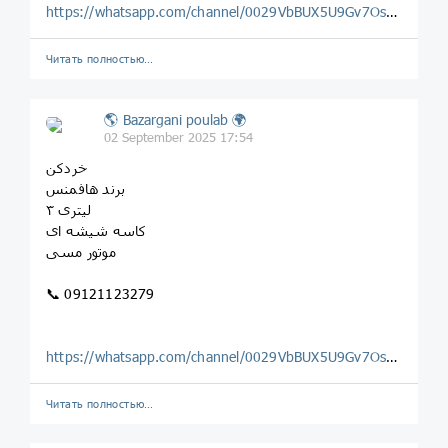
https://whatsapp.com/channel/0029VbBUX5U9Gv7OsLwF2o0H
Читать полностью…
🌎 Bazargani poulab 🌍
02 September 2025 17:54
خردکن
برند هافمنس
۳ لیتری
کاسه شیشه ای
موتور مسی
📞 09121123279
https://whatsapp.com/channel/0029VbBUX5U9Gv7OsLwF2o0H
Читать полностью…