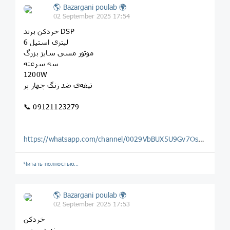
🌎 Bazargani poulab 🌍
02 September 2025 17:54
خردکن برند DSP
6 لیتری استیل
موتور مسی سایز بزرگ
سه سرعته
1200W
تیغه‌ی ضد زنگ چهار پر
📞 09121123279
https://whatsapp.com/channel/0029VbBUX5U9Gv7OsLwF2o0H
Читать полностью…
🌎 Bazargani poulab 🌍
02 September 2025 17:53
خردکن
برند دسینی