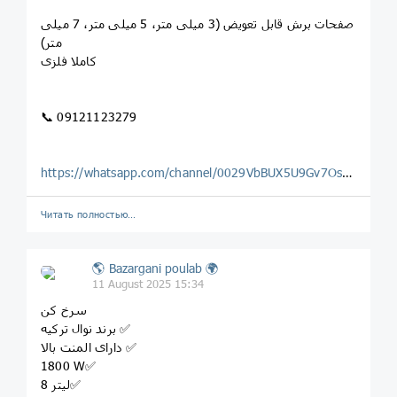
صفحات برش قابل تعویض (3 میلی متر، 5 میلی متر، 7 میلی
متر)
کاملا فلزی
📞 09121123279
https://whatsapp.com/channel/0029VbBUX5U9Gv7OsLwF2o0H
Читать полностью…
🌎 Bazargani poulab 🌍
11 August 2025 15:34
سرخ کن
برند نوال ترکیه ✅
دارای المنت بالا ✅
1800 W✅
8 لیتر✅