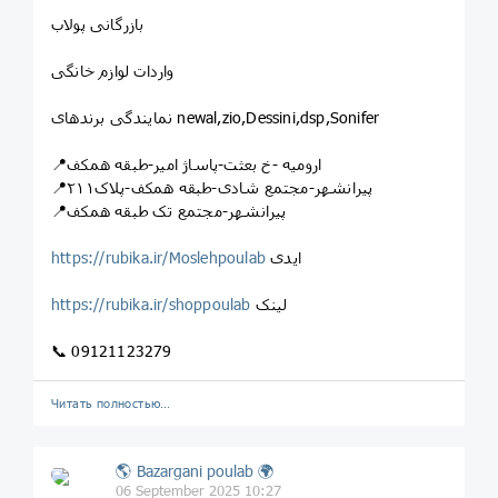
بازرگانی پولاب
واردات لوازم خانگی
نمایندگی برندهای newal,zio,Dessini,dsp,Sonifer
📍ارومیه -خ بعثت-پاساژ امیر-طبقه همکف
📍پیرانشهر-مجتمع شادی-طبقه همکف-پلاک۲۱۱
📍پیرانشهر-مجتمع تک طبقه همکف
ایدی
https://rubika.ir/Moslehpoulab
لینک
https://rubika.ir/shoppoulab
📞 09121123279
Читать полностью…
🌎 Bazargani poulab 🌍
06 September 2025 10:27