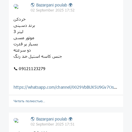
🌎 Bazargani poulab 🌍
02 September 2025 17:52
خردکن
برند دسینی
لیتر 3
موتور مسی
بسیار پر قدرت
دو سرعته
جنس کاسه استیل ضد زنگ
📞 09121123279
https://whatsapp.com/channel/0029VbBUX5U9Gv7OsLwF2o0H
Читать полностью…
🌎 Bazargani poulab 🌍
02 September 2025 17:51