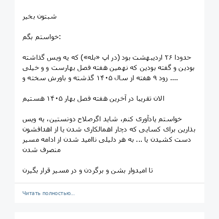
شبتون بخیر
خواستم بگم:
حدودا ۲۶ اردیبهشت بود (در اپ «بله») که یه ویس گذاشته
بودین و گفته بودین که نهمین هفته فصل بهارست و و خیلی
زود ۹ هفته از سال ۱۴۰۵ گذشته و باورش سخته و ....
الان تقریبا در آخرین هفته فصل بهار ۱۴۰۵ هستیم
خواستم یادآوری کنم، شاید اگرصلاح دونستین، یه ویس
بذارین برای کسایی که دچار اهمالکاری شدن یا از اهدافشون
دست کشیدن یا ... به هر دلیلی ناامید شدن از ادامه مسیر
منصرف شدن
تا امیدوار بشن و برگردن و در مسیر قرار بگیرن
Читать полностью…