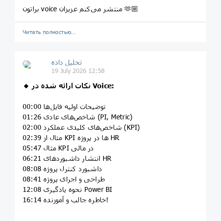
براتون voice منتشر می‌کنم عزیزان 🫶🏼
Читать полностью…
تحلیل داده
19 July 2026 12:58
🔸 نکات ارائه شده در Voice:
00:00 توضیحات اولیه فایل‌ها
01:26 شاخص‌های عادی (PI, Metric)
02:00 شاخص‌های کلیدی عملکرد (KPI)
02:39 مثال از KPI ها در پروژه HR
05:47 مثال KPI در مالی
06:21 انتشار داشبوردهای HR
08:08 داشبورد کنترل پروژه
08:41 طراحی و اجرای پروژه
12:08 نحوه یادگیری Power BI
16:14 خاطره جالب و آموزنده!