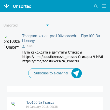
Unsorted
Telegram-канал pro100zapravdu - Про100 За
Правду
1476
Путь кандидата в депутаты Стикеры
https://t.me/addstickers/za_pravdy Стикеры 9 МАЯ
https://t.me/addstickers/Za_Pobedu
Subscribe to a channel
Про100 За Правду
19 January 2018 00:38