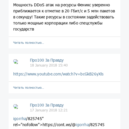
Мощность DDoS атак на ресурсы Феникс уверенно
приближается к отметке в 20 Гбит/с и 5 млн пакетов
в секунду! Такие ресурсы в состоянии задействовать
только мощные корпорации либо спецслужбы
государств
Читать полностью…
Про100 За Правду
18 January 2018 15:40
https://www.youtube.com/watch?v=bcGkB26yXls
Читать полностью…
Про100 За Правду
17 January 2018 12:21
igorrha
/825745"
rel="nofollow">https://cont.ws/@
igorrha
/825745