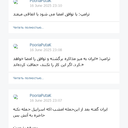
PooriaPutaK
16 June 2025 23:10
ترامپ: یا توافق امضا می شود یا اتفاقی میفتد
Читать полностью…
PooriaPutaK
16 June 2025 23:08
ترامپ: «ایران به میز مذاکره برگشته و توافق را امضا خواهد
کرد. اگر این کار را نکنند، حماقت کرده‌اند.»
Читать полностью…
PooriaPutaK
16 June 2025 23:07
ایران گفته بعد از این‌حمله امشب اکه اسراییل حمله نکنه
حاضره به آتش بس
رسمی نیست