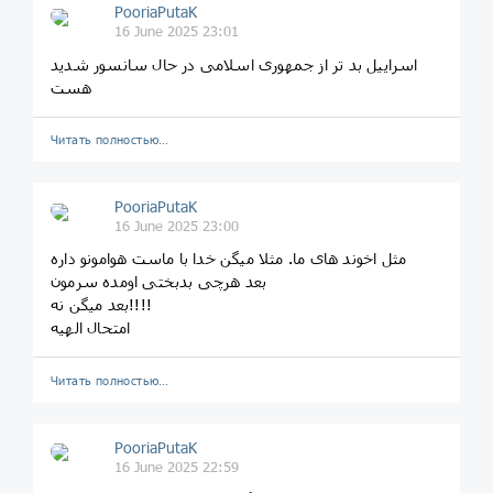
PooriaPutaK
16 June 2025 23:01
اسراییل بد تر از جمهوری اسلامی در حال سانسور شدید
هست
Читать полностью…
PooriaPutaK
16 June 2025 23:00
مثل اخوند های ما. مثلا میگن خدا با ماست هوامونو داره
بعد هرچی بدبختی اومده سرمون
بعد میگن نه!!!!
امتحال الهیه
Читать полностью…
PooriaPutaK
16 June 2025 22:59