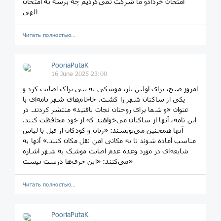
امتحان خردادو ما شرکت نمی‌کردیم چه برسه به امتحان
الهی
Читать полностью…
PooriaPutaK
16 June 2025 23:00
امروز صبح، برای اولین بار، موشکی به بنی براک اصابت کرد و
یکی از ساکنان شهر را کشت. خاخام‌های شهر نامه‌ای با
عنوان «و شما برای روحتان نجات یافتید» منتشر کردند. در
این نامه، آنها از ساکنان می‌خواهند که از خود محافظت کنند.
آنها همچنین می‌نویسند: «زنان و کودکان از قبل با لباس
مناسب آماده شوند تا به مکانی امن نقل مکان کنند.» آنها به
شایعه‌ای در مورد وعده عدم اصابت موشک به شهر اشاره
می‌کنند: «این حرف‌ها درست نیست»
Читать полностью…
PooriaPutaK