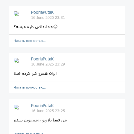
PooriaPutaK
16 June 2025 23:31
چه اتفاقی داره میفته؟😑
Читать полностью…
PooriaPutaK
16 June 2025 23:29
ایران همرو کیر کرده فعلا
Читать полностью…
PooriaPutaK
16 June 2025 23:25
من فقط تلاویو رو‌می‌تونم ببینم
Читать полностью…