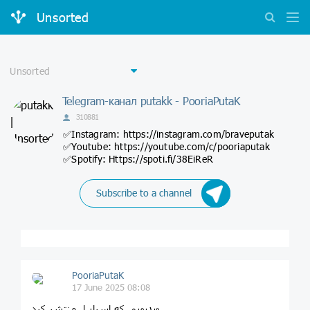
Unsorted
Telegram-канал putakk - PooriaPutaK
310881
✅Instagram: https://instagram.com/braveputak
✅Youtube: https://youtube.com/c/pooriaputak
✅Spotify: Https://spoti.fi/38EiReR
Subscribe to a channel
PooriaPutaK
17 June 2025 08:08
ویدیویی که اسراییل منتشر کرد