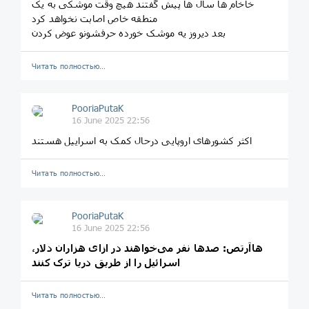
خاخام ها سال ها پیش گفتند هیچ وقت موشکی به یک
منطقه خاص اصابت نخواهد کرد
بعد دیروز یه موشک خورده حرفشونو عوض کردن
Читать полностью…
PooriaPutaK
16 June 2025 22:56
اکثر کشورهای اروپایی در‌حال کمک به اسراییل هستند
Читать полностью…
PooriaPutaK
16 June 2025 22:56
هاآرتص: صدها نفر می‌خواهند در ازای هزاران دلار،
اسرائیل را از طریق دریا ترک کنند
Читать полностью…