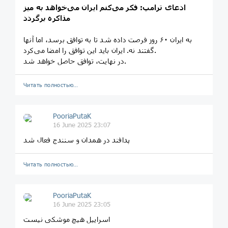
ادعای ترامپ: فکر می‌کنم ایران می‌خواهد به میز
مذاکره برگردد
به ایران ۶۰ روز فرصت داده شد تا به توافق برسد، اما آنها
گفتند نه. ایران باید این توافق را امضا می‌کرد.
در نهایت، توافق حاصل خواهد شد.
Читать полностью…
PooriaPutaK
16 June 2025 23:07
پدافند در همدان و سنندج فعال شد
Читать полностью…
PooriaPutaK
16 June 2025 23:05
اسراییل هیچ موشکی نیست