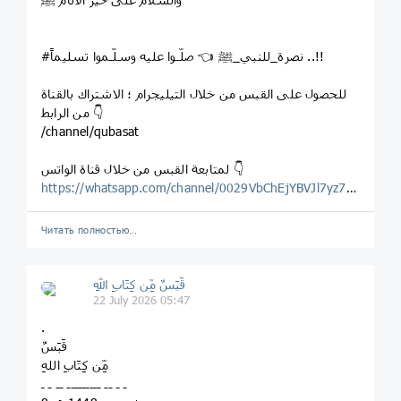
#نصرة_للنبي_ﷺ 👈 صلّـوا عليه وسلّـموا تسليماً ..!!
للحصول على القبس من خلال التيليجرام ؛ الاشتراك بالقناة
من الرابط 👇
/channel/qubasat
لمتابعة القبس من خلال قناة الواتس 👇
https://whatsapp.com/channel/0029VbChEjYBVJl7yz7Wg123
Читать полностью…
قَبَسٌ مِّن كِتَابِ اللهِ
22 July 2026 05:47
.
قَبَسٌ
مِّن كِتَابِ اللهِ
ـ ـ ــ ـــــــــ ــ ـ ـ