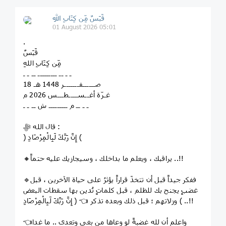
قَبَسٌ مِّن كِتَابِ اللهِ
01 August 2026 05:01
.
قَبَسٌ
مِّن كِتَابِ اللهِ
ـ ـ ــ ـــــــــ ــ ـ ـ
18 صــــــفـــــــر 1448 هـ
غـرّة أغــســــطـــس 2026 م
ـ ـ ــ م ـــــــــ ش ــ ـ ـ
قال الله ﷻ :
﴿ إِنَّ رَبَّكَ لَبِالْمِرْصَادِ ﴾
🔸يراقبك ، ويعلم ما بداخلك ، وسيجازيك عليه حتماً ..!!
🔹ففكر جيداً قبل أن تتخذَ قراراً يؤثرُ على حياة الآخرين ، قبل
غضبٍ يجنح بك للظلم ، قبل كلماتٍ تُدين بها سقطات البعض
وزلاتهم ؛ قبل ذلك وبعده تذكر 👈 ﴿ إِنَّ رَبَّكَ لَبِالْمِرْصَادِ ﴾ ..!!
👈واعلم أن لله غضبةً لو وعاها من بغى وتعدى .. ما غدا