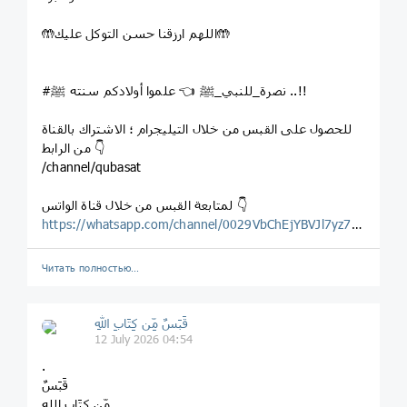
🤲اللهم ارزقنا حسن التوكل عليك🤲
#نصرة_للنبي_ﷺ 👈 علموا أولادكم سنته ﷺ ..!!
للحصول على القبس من خلال التيليجرام ؛ الاشتراك بالقناة
من الرابط 👇
/channel/qubasat
لمتابعة القبس من خلال قناة الواتس 👇
https://whatsapp.com/channel/0029VbChEjYBVJl7yz7Wg123
Читать полностью…
قَبَسٌ مِّن كِتَابِ اللهِ
12 July 2026 04:54
.
قَبَسٌ
مِّن كِتَابِ اللهِ