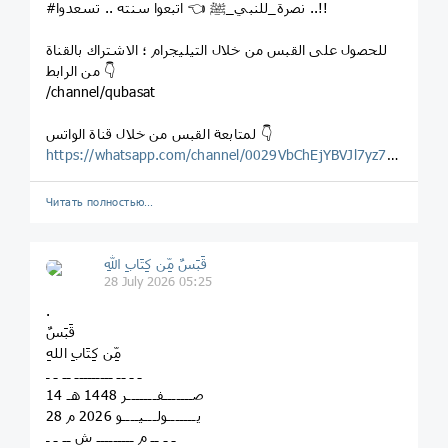
#نصرة_للنبي_ﷺ 👈 اتبعوا سنته .. تسعدوا ..!!
للحصول على القبس من خلال التيليجرام ؛ الاشتراك بالقناة
من الرابط 👇
/channel/qubasat
لمتابعة القبس من خلال قناة الواتس 👇
https://whatsapp.com/channel/0029VbChEjYBVJl7yz7Wg123
Читать полностью…
قَبَسٌ مِّن كِتَابِ اللهِ
28 July 2026 05:25
.
قَبَسٌ
مِّن كِتَابِ اللهِ
ـ ـ ــ ـــــــــ ــ ـ ـ
14 صـــــــفـــــــر 1448 هـ
28 يـــــــولـــيــــو 2026 م
ـ ـ ــ م ـــــــــ ش ــ ـ ـ