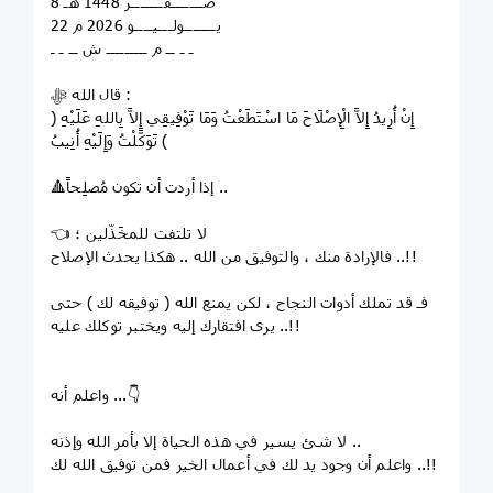
8 صـــــــفـــــــر 1448 هـ
22 يـــــــولـــيــــو 2026 م
ـ ـ ــ م ـــــــــ ش ــ ـ ـ
قال الله ﷻ :
﴿ إِنْ أُرِيدُ إِلاَّ الْإِصْلَاحَ مَا اسْتَطَعْتُ وَمَا تَوْفِيقِي إِلاَّ بِاللهِ عَلَيْهِ
تَوَكَّلْتُ وَإِلَيْهِ أُنِيبُ ﴾
🔺إذا أردت أن تكون مُصلِحاً ..
👈 لا تلتفت للمخَذّلين ؛
فالإرادة منك ، والتوفيق من الله .. هكذا يحدث الإصلاح ..!!
فـ قد تملك أدوات النجاح ، لكن يمنع الله ( توفيقه لك ) حتى
يرى افتقارك إليه ويختبر توكلك عليه ..!!
واعلم أنه ...👇
لا شئ يسير في هذه الحياة إلا بأمر الله وإذنه ..
واعلم أن وجود يد لك في أعمال الخير فمن توفيق الله لك ..!!