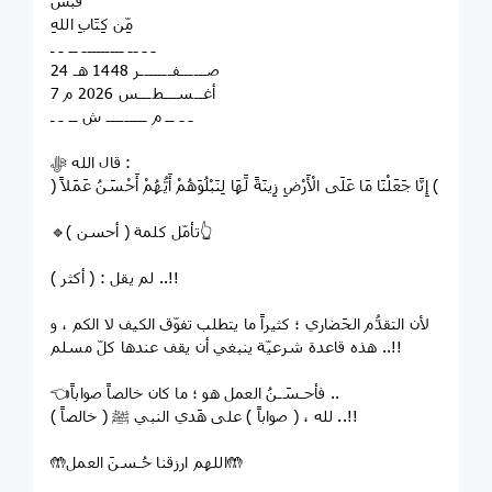
قَبَسٌ
مِّن كِتَابِ اللهِ
ـ ـ ــ ـــــــــ ــ ـ ـ
24 صــــــفـــــــر 1448 هـ
7 أغــســـطـــس 2026 م
ـ ـ ــ م ـــــــــ ش ــ ـ ـ
قال الله ﷻ :
﴿ إِنَّا جَعَلْنَا مَا عَلَى الْأَرْضِ زِينَةً لَّهَا لِنَبْلُوَهُمْ أَيُّهُمْ أَحْسَنُ عَمَلاً ﴾
🔹تأمّل كلمة ( أحسن )👆
لم يقل : ( أكثر ) ..!!
لأن ‏التقدُّم الحَضاري ؛ كثيراً ما يتطلب تفوّق الكيف لا الكم ، و
هذه قاعدة شرعيّة ينبغي أن يقف عندها كلّ مسلم ..!!
👈فأحـسَـنُ العمل هو ؛ ما كان خالصاً صواباً ..
( خالصاً ) لله ، ( صواباً ) على هَدي النبي ﷺ ..!!
🤲اللهم ارزقنا حُـسنَ العمل🤲