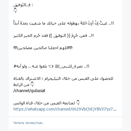
فــالتّوفيق :
👇
غيثٌ إنْ أذِنَ اللهُ بهطوله على حياتك ما شقيت بعدهُ أبداً ..!!
فمن حُرِمَ (( التوفيق )) فقد حُرم الخير الكثير ..!!
🤲اللهم اجعلنا صالحين مصلحين🤲
#نصرة_للنبي_ﷺ 👈 بلغوا عنه .. ولو آية ..!!
للحصول على القبس من خلال التيليجرام ؛ الاشتراك بالقناة
من الرابط 👇
/channel/qubasat
لمتابعة القبس من خلال قناة الواتس 👇
https://whatsapp.com/channel/0029VbChEjYBVJl7yz7Wg123
Читать полностью…