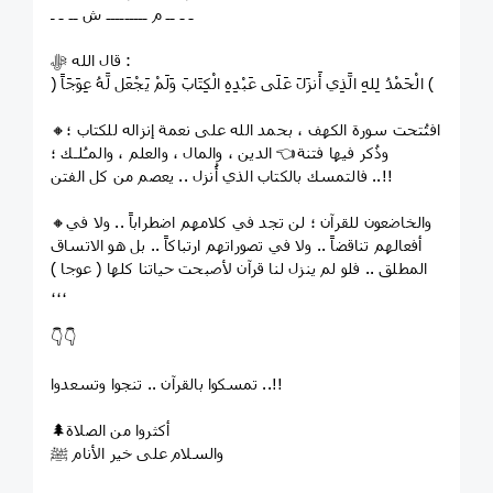
ـ ـ ــ م ـــــــــ ش ــ ـ ـ
قال الله ﷻ :
﴿ الْحَمْدُ لِلهِ الَّذِي أَنزَلَ عَلَى عَبْدِهِ الْكِتَابَ وَلَمْ يَجْعَل لَّهُ عِوَجَاً ﴾
🔸افتُتحت سورة الكهف ، بحمد الله على نعمة إنزاله للكتاب ؛
وذُكر فيها فتنة👈 الدين ، والمال ، والعلم ، والمـُلـك ؛
فالتمسك بالكتاب الذي أُنزل .. يعصم من كل الفتن ..!!
🔸والخاضعون للقرآن ؛ لن تجد في كلامهم اضطراباً .. ولا في
أفعالهم تناقضاً .. ولا في تصوراتهم ارتباكاً .. بل هو الاتساق
المطلق .. فلو لم ينزل لنا قرآن لأصبحت حياتنا كلها ( عوجا )
،،،
👇👇
تمسكوا بالقرآن .. تنجوا وتسعدوا ..!!
🌲أكثروا من الصلاة
والسلام على خير الأنام ﷺ