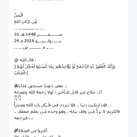
.
قَبَسٌ
مِّن كِتَابِ اللهِ
ـ ـ ــ ـــــــــ ــ ـ ـ
10 صـــــــفـــــــر 1448 هـ
24 يـــــــولـــيــــو 2026 م
ـ ـ ــ م ـــــــــ ش ــ ـ ـ
قال الله ﷻ :
﴿ وَرَبُّكَ الْغَفُورُ ذُو الرَّحْمَةِ لَوْ يُؤَاخِذُهُم بِمَا كَسَبُوا لَعَجَّلَ لَهُمُ
الْعَذَابَ ﴾
🔺بعض ذنوبنا تستحق عذابا ..
علاج غير قابل للتأخير ؛ لوﻻ رحمة الله وغفرانه ..!!
👇👇
فإن ارتكبت ذنبا .. فلا تتردد في طَـرْقِ باب الله معتذراً ..
فالكريم لا يردُّ مَـن وقف ببابه ، وهو وحده مَـن يعلم ضعفك ..
فيرحمه ،،،
🌾أكثروا من الصلاة
والسلام على خير الأنام ﷺ