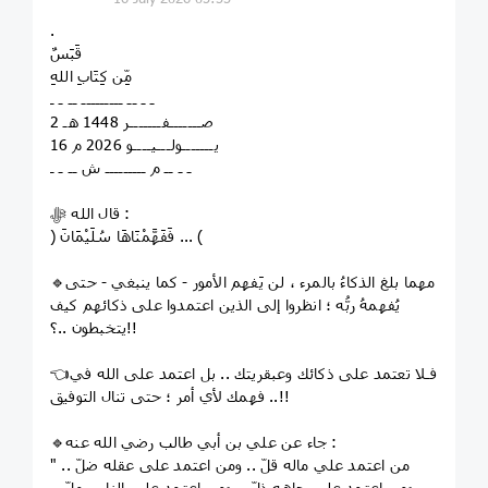
.
قَبَسٌ
مِّن كِتَابِ اللهِ
ـ ـ ــ ـــــــــ ــ ـ ـ
2 صـــــــفـــــــر 1448 هـ
16 يـــــــولـــيــــو 2026 م
ـ ـ ــ م ـــــــــ ش ــ ـ ـ
قال الله ﷻ :
﴿ فَفَهَّمْنَاهَا سُلَيْمَانَ ... ﴾
🔹مهما بلغ الذكاءُ بالمرء ، لن يَفهم الأمور - كما ينبغي - حتى
يُفهمهُ ربُّه ؛ انظروا إلى الذين اعتمدوا على ذكائهم كيف
يتخبطون ..؟!!
👈فـلا تعتمد على ذكائك وعبقريتك .. بل اعتمد على الله في
فهمك لأي أمر ؛ حتى تنال التوفيق ..!!
🔹جاء عن علي بن أبي طالب رضي الله عنه :
" من اعتمد علي ماله قلّ .. ومن اعتمد على عقله ضلّ ..
ومن اعتمد على جاهه ذلّ .. ومن اعتمد على الناس ملّ ..