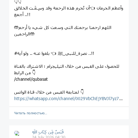
👇👇
وأعظم الحرمان 👈أن تُحرم هذه الرحمة وقد وسِـعَـت الخلائق
أجمع ..!!
🤲اللهم ارحمنا برحمتك التي وسعت كل شيء يا أرحم
الراحمين🤲
#نصرة_للنبي_ﷺ 👈 بلغوا عنه .. ولو آية ..!!
للحصول على القبس من خلال التيليجرام ؛ الاشتراك بالقناة
من الرابط 👇
/channel/qubasat
لمتابعة القبس من خلال قناة الواتس 👇
https://whatsapp.com/channel/0029VbChEjYBVJl7yz7Wg123
Читать полностью…
قَبَسٌ مِّن كِتَابِ اللهِ
24 July 2026 04:30