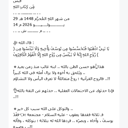
قَبَسٌ
مِّن كِتَابِ اللهِ
ـ ـ ــ ـــــــــ ــ ـ ـ
29 من شهر اللهِ المُحرَّم 1448 هـ
14 يـــــــــــولــــيـــــو 2026 م
ـ ـ ــ م ـــــــــ ش ــ ـ ـ
قال الله ﷻ :
﴿ يَا بَنِيَّ اذْهَبُوا فَتَحَسَّسُوا مِن يُوسُفَ وَأَخِيهِ وَلَا تَيْئَسُوا مِن
رَّوْحِ اللهِ إِنَّهُ لَا يَيْئَسُ مِن رَّوْحِ اللهِ إِلَّا الْقَوْمُ الْكَافِرُونَ ﴾
🔹هذا👆هو حسن الظن بالله .. ابنه غائب منذ زمن بعيد
ويَلحق به أخوه ولا يزال أمله في الله كبيراً ..
فالروح القرآنية ؛ روحٌ متفائلةٌ لا تعرف اليأس ولا التشاؤم ..!!
👌فإذا حدثوك عن الاحتمالات العقلية .. حدثهم عن الثقة بالله
..!!
🔹والتوكل على الله سبب كل خير ..
فـ ثلاثة فقدها يعقوب - عليه السلام - مجتمعة ؛👈فقَدَ
يوسفَ ، وأخاه ، وبصرَه .. فردها الله له بثلاثة ؛ بتوكله ، وفأله
، وصبره ..!!