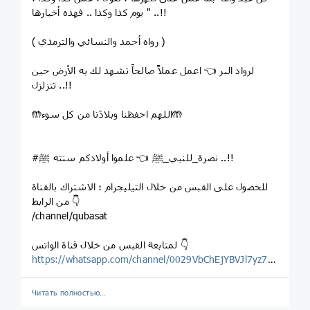
يوم كذا وكذا .. فهذه أخبارها " ..!!
( رواه أحمد والنسائي والترمذي )
لرواد البر 👈 اعمل عملاً صالحاً تشهد لك به الأرض حين
تتزلزل ..!!
🤲اللهم احفظنا وبلادَنا من كل سوء🤲
#نصرة_للنبي_ﷺ 👈 علموا أولادكم سنته ﷺ ..!!
للحصول على القبس من خلال التيليجرام ؛ الاشتراك بالقناة
من الرابط 👇
/channel/qubasat
لمتابعة القبس من خلال قناة الواتس 👇
https://whatsapp.com/channel/0029VbChEjYBVJl7yz7Wg123
Читать полностью…