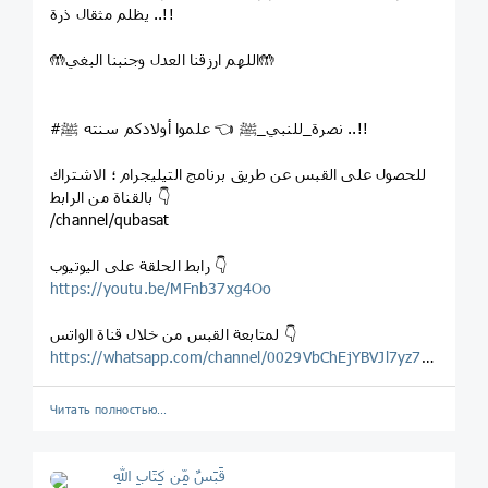
يظلم مثقال ذرة ..!!
🤲اللهم ارزقنا العدل وجنبنا البغي🤲
#نصرة_للنبي_ﷺ 👈 علموا أولادكم سنته ﷺ ..!!
للحصول على القبس عن طريق برنامج التيليجرام ؛ الاشتراك
بالقناة من الرابط 👇
/channel/qubasat
رابط الحلقة على اليوتيوب 👇
https://youtu.be/MFnb37xg4Oo
لمتابعة القبس من خلال قناة الواتس 👇
https://whatsapp.com/channel/0029VbChEjYBVJl7yz7Wg123
Читать полностью…
قَبَسٌ مِّن كِتَابِ اللهِ