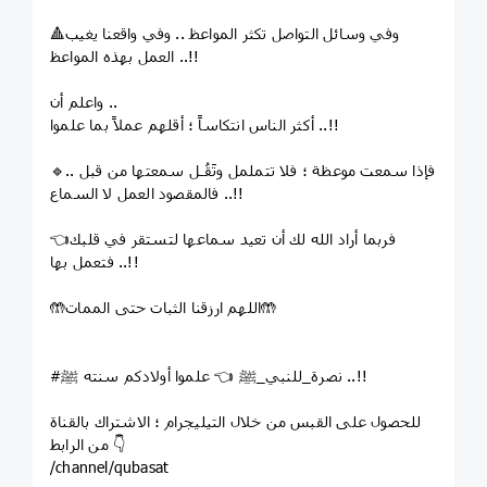
🔺وفي وسائل التواصل تكثر المواعظ .. وفي واقعنا يغيب
العمل بهذه المواعظ ..!!
واعلم أن ..
أكثر الناس انتكاساً ؛ أقلهم عملاً بما علموا ..!!
🔹فإذا سمعت موعظة ؛ فلا تتململ وتَقُـل سمعتها من قبل ..
فالمقصود العمل لا السماع ..!!
👈فربما أراد الله لك أن تعيد سماعها لتستقر في قلبك
فتعمل بها ..!!
🤲اللهم ارزقنا الثبات حتى الممات🤲
#نصرة_للنبي_ﷺ 👈 علموا أولادكم سنته ﷺ ..!!
للحصول على القبس من خلال التيليجرام ؛ الاشتراك بالقناة
من الرابط 👇
/channel/qubasat