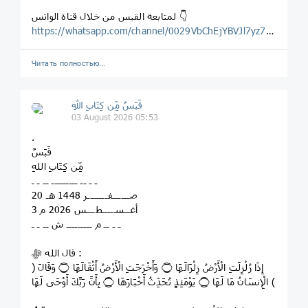
لمتابعة القبس من خلال قناة الواتس 👇
https://whatsapp.com/channel/0029VbChEjYBVJl7yz7Wg123
Читать полностью…
قَبَسٌ مِّن كِتَابِ اللهِ
03 August 2026 05:53
.
قَبَسٌ
مِّن كِتَابِ اللهِ
ـ ـ ــ ـــــــــ ــ ـ ـ
20 صــــــفـــــــر 1448 هـ
3 أغــســــطـــس 2026 م
ـ ـ ــ م ـــــــــ ش ــ ـ ـ
قال الله ﷻ :
﴿ إِذَا زُلْزِلَتِ الْأَرْضُ زِلْزَالَهَا ۝ وَأَخْرَجَتِ الْأَرْضُ أَثْقَالَهَا ۝ وَقَالَ
الْإِنسَانُ مَا لَهَا ۝ يَوْمَئِذٍ تُحَدِّثُ أَخْبَارَهَا ۝ بِأَنَّ رَبَّكَ أَوْحَى لَهَا ﴾