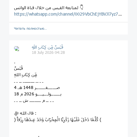
لمتابعة القبس من خلال قناة الواتس 👇
https://whatsapp.com/channel/0029VbChEjYBVJl7yz7Wg123
Читать полностью…
قَبَسٌ مِّن كِتَابِ اللهِ
18 July 2026 04:28
.
قَبَسٌ
مِّن كِتَابِ اللهِ
ـ ـ ــ ـــــــــ ــ ـ ـ
4 صـــــــفـــــــر 1448 هـ
18 يـــــــولـــيــــو 2026 م
ـ ـ ــ م ـــــــــ ش ــ ـ ـ
قال الله ﷻ :
﴿ كُلَّمَا دَخَلَ عَلَيْهَا زَكَرِيَّا الْمِحْرَابَ وَجَدَ عِندَهَا رِزْقاً ﴾