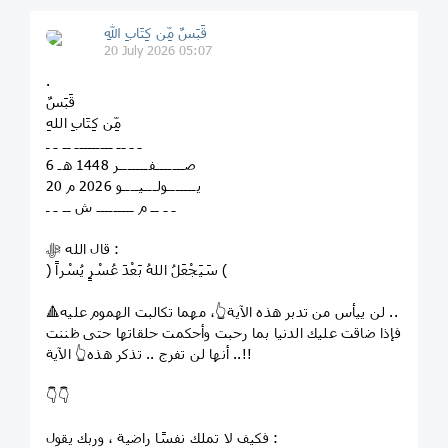
قَبَسٌ مِّن كِتَابِ اللهِ
20 July 2026 05:07
.
قَبَسٌ
مِّن كِتَابِ اللهِ
ـ ـ ــ ـــــــــ ــ ـ ـ
6 صـــــــفـــــــر 1448 هـ
20 يـــــــولـــيــــو 2026 م
ـ ـ ــ م ـــــــــ ش ــ ـ ـ
قال الله ﷻ :
﴿ سَيَجْعَلُ اللهُ بَعْدَ عُسْرٍ يُسْراً ﴾
🔺لن ييأس من تدبر هذه الآية👆، مهما تكالبت الهموم عليه ..
فإذا ضاقت عليك الدنيا بما رحبت وأحكمت حلقاتها حتى ظننت
أنها لن تفرج .. تذكر هذه👆 الآية ..!!
👇👇
فكيف لا تملك نفسًا راضية ، وربك يقول :