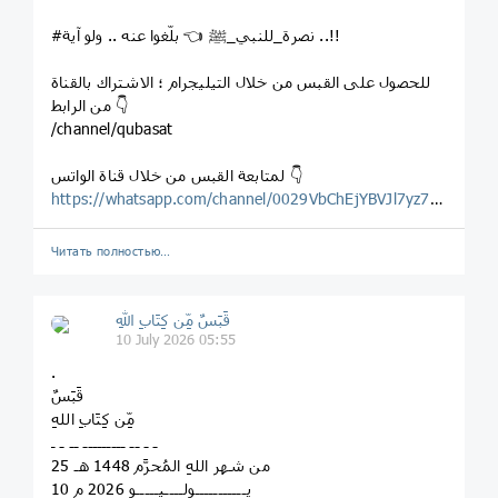
#نصرة_للنبي_ﷺ 👈 بلّغوا عنه .. ولو آية ..!!
للحصول على القبس من خلال التيليجرام ؛ الاشتراك بالقناة
من الرابط 👇
/channel/qubasat
لمتابعة القبس من خلال قناة الواتس 👇
https://whatsapp.com/channel/0029VbChEjYBVJl7yz7Wg123
Читать полностью…
قَبَسٌ مِّن كِتَابِ اللهِ
10 July 2026 05:55
.
قَبَسٌ
مِّن كِتَابِ اللهِ
ـ ـ ــ ـــــــــ ــ ـ ـ
25 من شهر اللهِ المُحرَّم 1448 هـ
10 يـــــــــــولــــيـــــو 2026 م