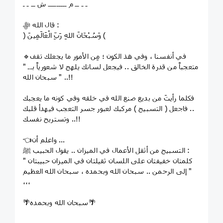
ـ ـ ــ م ـــــــــ ش ــ ـ ـ
قال الله ﷻ :
﴿ وَسُبْحَانَ اللهِ رَبِّ الْعَالَمِينَ ﴾
🔹في أنفسنا ، وفي هذ الكون ؛ مِن الأمور ما يجعلك تقف
متعجباً من قدرة الخالق .. فيجعل لسانك يلهج ﻻ شعورياً بــ "
سبحان الله " ..!!
فكلما رأيتَ من بديع صنع الله في خلقه وفي كونه ما يعجبك
.. فاجعل ( التسبيح ) مركبك لعبور جسر التعجب فيهدأ قلبك
وتستريح نفسك ..!!
👈واعلم أن ...
التسبيح من أثقل الأعمال في الميزان .. يقول الحبيب ﷺ :
" كلمتان خفيفتان على اللسان ثقيلتان في الميزان حبيبتان
إلى الرحمن .. سبحان الله وبحمده ، سبحان الله العظيم "
،،،
🌴سبحان الله وبحمده🌴