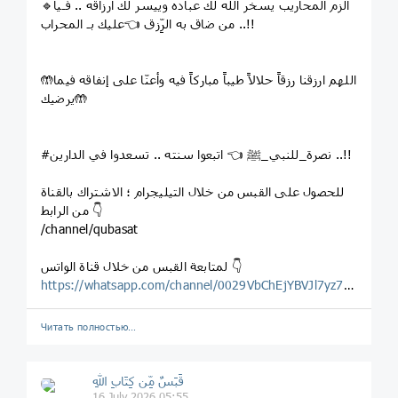
🔹الزم المحاريب يسخر الله لك عباده وييسر لك أرزاقه .. فـيا
من ضاق به الرِّزق 👈عليك بـ المحراب ..!!
🤲اللهم ارزقنا رزقاً حلالاً طيباً مباركاً فيه وأعنّا على إنفاقه فيما
يرضيك🤲
#نصرة_للنبي_ﷺ 👈 اتبعوا سنته .. تسعدوا في الدارين ..!!
للحصول على القبس من خلال التيليجرام ؛ الاشتراك بالقناة
من الرابط 👇
/channel/qubasat
لمتابعة القبس من خلال قناة الواتس 👇
https://whatsapp.com/channel/0029VbChEjYBVJl7yz7Wg123
Читать полностью…
قَبَسٌ مِّن كِتَابِ اللهِ
16 July 2026 05:55