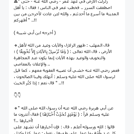
🔺" زلزلت الأرض في عهد عمر - رضي الله عنه - حتى
اصطفقت السرر .. فخطب عمر في الناس ؛ فقال : يا أهل
المدينة ما أسرع ما أحدثتم ، والله لئن عادت لأخرجن من بين
أظهركم " ..!!
( أخرجه ابن أبي شيبة )
🔹قال المهلب : ظهور الزلازل والآيات وعيد من الله لأهل
الأرض ، قال الله تعالى : ﴿ وَمَا نُرْسِلُ بِالآيَاتِ إِلاَّ تَخْوِيفًا ﴾ ؛
والتخويف والوعيد بهذه الآيات إنما يكون عند المجاهرة
والإعلان بالمعاصي ..
فعمر رضي الله عنه خشي أن تصيبه العقوبة معهم ، كما قيل
لرسول الله صلى الله عليه وسلم : أنهلك وفينا الصالحون ،
قال نعم ؛ إذا كثُر الخبث " ..!!
👇👇
🔹" عن أبي هريرة رضي الله عنه أن رسول الله صلى الله
عليه وسلم قرأ : ﴿ يَوْمَئِذٍ تُحَدِّثُ أَخْبَارَهَا ﴾ فقال أتدرون ما
أخبارها ..؟!
قالوا : الله ورسوله أعلم ، قال : فإن أخبارها أن تشهد على
كل عبد وأَمَة بما عمل على ظهرها ، تقول : عمل كذا وكذا ،