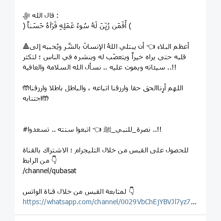
قال الله ﷻ :
﴿ أَفَمَن زُيِّنَ لَهُ سُوءُ عَمَلِهِ فَرَآهُ حَسَناً ﴾
🔺أعظم البلاء 👈 أن يبتلي اللهُ الإنسانَ بالشَّر ويُحببه إلى
قلبه حتى يراه خيراً ويتعصّب له وينشره في الناس ؛ لتكثر
سيئاته ويموت عليه .. نسأل الله السلامة والعافية ..!!
🤲اللهم أرِناالحق حقا وارزقنا اتباعه ، والباطل باطلا وارزقنا
اجتنابه🤲
#نصرة_للنبي_ﷺ 👈 اتبعوا سنته .. تسعدوا ..!!
للحصول على القبس من خلال التليجرام ؛ الاشتراك بالقناة
من الرابط 👇
/channel/qubasat
لمتابعة القبس من خلال قناة الواتس 👇
https://whatsapp.com/channel/0029VbChEjYBVJl7yz7Wg123