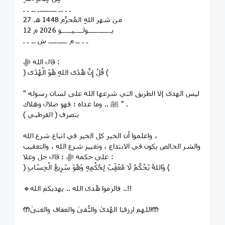
ـ ـ ــ ـــــــــ ــ ـ ـ
27 من شهر اللهِ المُحرَّم 1448 هـ
12 يـــــــــــولــــيـــــو 2026 م
ـ ـ ــ م ـــــــــ ش ــ ـ ـ
قال الله ﷻ :
﴿ قُلْ إِنَّ هُدَى اللهِ هُوَ الْهُدَى ﴾
" ليس الهدى إلا الطريق التي شرعها الله على لسان رسوله
ﷺ .. وما عداه ؛ فهو ضلال وهلاك " .
( القرطبي ) بتصرف
واعلموا أن الخير كل الخير في اتباع شرع الله ،
والشر الخالص يكون في الابتداع ، وتغيير شرع الله ، والتعقيب
على حكمه ﷻ ؛ قال جل وعلا :
﴿ وَاللهُ يَحْكُمُ لَا مُعَقِّبَ لِحُكْمِهِ وَهُوَ سَرِيعُ الْحِسَابِ ﴾
🔹فالزموا هُدى الله .. يهديكم الله ..!!
🤲اللهم ارزقنا الهُدىٰ والتُّقىٰ والعفاف والغنىٰ🤲