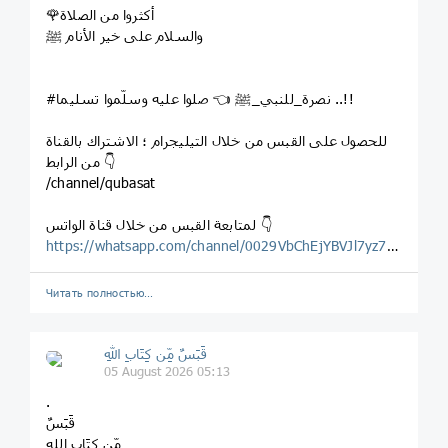
🌹أكثروا من الصلاة
والسلام على خير الأنام ﷺ
#نصرة_للنبي_ﷺ 👈 صلوا عليه وسلّموا تسليما ..!!
للحصول على القبس من خلال التيليجرام ؛ الاشتراك بالقناة
من الرابط 👇
/channel/qubasat
لمتابعة القبس من خلال قناة الواتس 👇
https://whatsapp.com/channel/0029VbChEjYBVJl7yz7Wg123
Читать полностью…
قَبَسٌ مِّن كِتَابِ اللهِ
05 August 2026 05:13
.
قَبَسٌ
مِّن كِتَابِ اللهِ