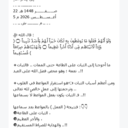
ـ ـ ــ ـــــــــ ــ ـ ـ
22 صــــــفـــــــر 1448 هـ
5 أغــســـطـــس 2026 م
ـ ـ ــ م ـــــــــ ش ــ ـ ـ
قال الله ﷻ :
﴿ وَلَوْ أَنَّهُمْ فَعَلُوا مَا يُوعَظُونَ بِهِ لَكَانَ خَيْراً لَّهُمْ وَأَشَدَّ تَثْبِيتاً ۝
وَإِذاً لَّآتَيْنَاهُم مِّن لَّدُنَّا أَجْراً عَظِيماً ۝ وَلَهَدَيْنَاهُمْ صِرَاطاً
مُّسْتَقِيماً ﴾
🔹ما أحوجنا إلى الثبات على الطاعة حتى الممات .. فالثبات
نعمة ؛ وهو محض فضل الله على العبد ..!!
🔹ومن أعظم أسباب الثبات 👈هو استقرار المواعظ في القلوب
وترجمتها إلى عملٍ خالصٍ لله تعالى ..
فـ الثبات يكون بفعل المواعظ لا بسماعها ..!!
فنتيجة ( العمل ) بالمواعظ بعد سماعها :👇👇
🔘الثبات على الطاعة ،
🔘والأجر العظيم ،
🔘والهداية للصراط المستقيم ..!!