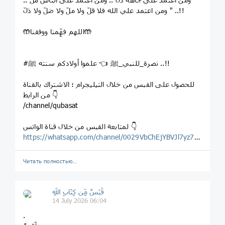
ومن اعتمد علي الله فلا قلّ ولا ملّ ولا ضلّ ولا ذلّ " ..!!
🤲اللهم فهِّمنا ووفقنا🤲
#نصرة_للنبي_ﷺ 👈 علموا أولادكم سنته ﷺ ..!!
للحصول على القبس من خلال التيليجرام ؛ الاشتراك بالقناة
من الرابط 👇
/channel/qubasat
لمتابعة القبس من خلال قناة الواتس 👇
https://whatsapp.com/channel/0029VbChEjYBVJl7yz7Wg123
Читать полностью…
قَبَسٌ مِّن كِتَابِ اللهِ
14 July 2026 06:04
.