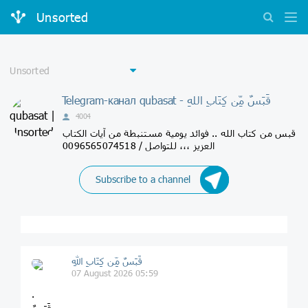
Unsorted
Telegram-канал qubasat - قَبَسٌ مِّن كِتَابِ اللهِ
4004
قبس من كتاب الله .. فوائد يومية مستنبطة من آيات الكتاب
العزيز ،،، للتواصل / 0096565074518
Subscribe to a channel
قَبَسٌ مِّن كِتَابِ اللهِ
07 August 2026 05:59
.