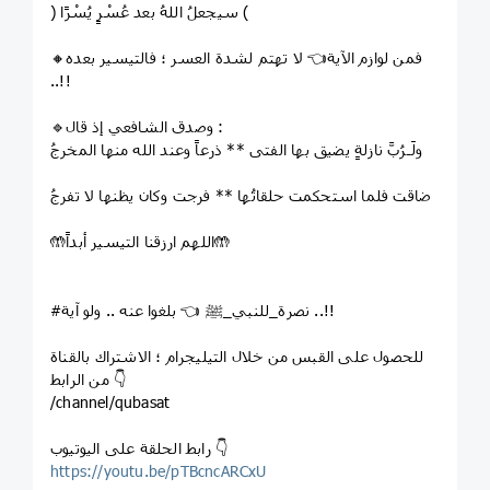
﴿ سيجعلُ اللهُ بعد عُسْرٍ يُسْرًا ﴾
🔸فمن لوازم اﻵية👈 ﻻ تهتم لشدة العسر ؛ فالتيسير بعده
..!!
🔹وصدق الشافعي إذ قال :
ولَـرُبَّ نازلةٍ يضيق بها الفتى ** ذرعاً وعند الله منها المخرجُ
ضاقت فلما استحكمت حلقاتُها ** فرجت وكان يظنها لا تفرجُ
🤲اللهم ارزقنا التيسير أبداً🤲
#نصرة_للنبي_ﷺ 👈 بلغوا عنه .. ولو آية ..!!
للحصول على القبس من خلال التيليجرام ؛ الاشتراك بالقناة
من الرابط 👇
/channel/qubasat
رابط الحلقة على اليوتيوب 👇
https://youtu.be/pTBcncARCxU