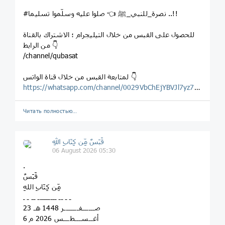
#نصرة_للنبي_ﷺ 👈 صلوا عليه وسلّموا تسليما ..!!
للحصول على القبس من خلال التيليجرام ؛ الاشتراك بالقناة
من الرابط 👇
/channel/qubasat
لمتابعة القبس من خلال قناة الواتس 👇
https://whatsapp.com/channel/0029VbChEjYBVJl7yz7Wg123
Читать полностью…
قَبَسٌ مِّن كِتَابِ اللهِ
06 August 2026 05:30
.
قَبَسٌ
مِّن كِتَابِ اللهِ
ـ ـ ــ ـــــــــ ــ ـ ـ
23 صــــــفـــــــر 1448 هـ
6 أغــســـطـــس 2026 م