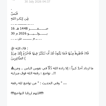
30 July 2026 04:37
.
قَبَسٌ
مِّن كِتَابِ اللهِ
ـ ـ ــ ـــــــــ ــ ـ ـ
16 صـــــــفـــــــر 1448 هـ
30 يـــــــولـــيــــو 2026 م
ـ ـ ــ م ـــــــــ ش ــ ـ ـ
قال الله ﷻ :
﴿قَالَ فَاهْبِطْ مِنْهَا فَمَا يَكُونُ لَكَ أَن تَتَكَبَّرَ فِيهَا فَاخْرُجْ إِنَّكَ مِنَ
الصَّاغِرِينَ ﴾
🔺ما ازداد أحدٌ كبراً ؛ إلا زاده الله ذُلَّاً في نفوس الناس .. ومن
تواضع ؛ رفعه الله فوق منزلته ..!!
وفي الحديث : " من تواضع لله رفعه " ،،،
🤲اللهم ارزقنا التواضع🤲