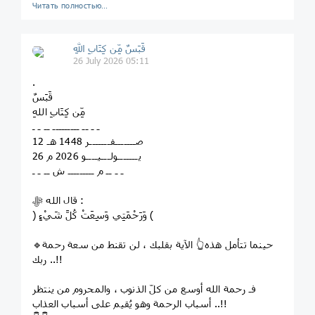
Читать полностью…
قَبَسٌ مِّن كِتَابِ اللهِ
26 July 2026 05:11
.
قَبَسٌ
مِّن كِتَابِ اللهِ
ـ ـ ــ ـــــــــ ــ ـ ـ
12 صـــــــفـــــــر 1448 هـ
26 يـــــــولـــيــــو 2026 م
ـ ـ ــ م ـــــــــ ش ــ ـ ـ
قال الله ﷻ :
﴿ وَرَحْمَتِي وَسِعَتْ كُلَّ شَيْءٍ ﴾
🔹حينما تتأمل هذه👆 الآية بقلبك ، لن تقنط من سعة رحمة
ربك ..!!
فـ رحمة الله أوسع من كلّ الذنوب ، والمحروم من ينتظر
أسباب الرحمة وهو يُقيم على أسباب العذاب ..!!