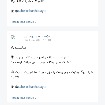
#ظالم #بخشیدن #ظلم
🆔 @
raheroshanhedayat
Читать полностью…
مؤسسه راه روشن
14 June 2025 15:10
#مناسبتی
💐 در غدیر صدای پیامبر (ص) تا ابد پیچید :
" هرکه من مولای اویم، علی مولای اوست "
🌸 عید بزرگ ولایت ، روز بیعت با حق ، بر شما عزیزان مبارک
باد 🌺
🆔 @
raheroshanhedayat
Читать полностью…