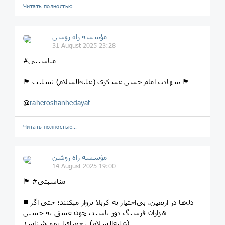
Читать полностью…
مؤسسه راه روشن
31 August 2025 23:28
#مناسبتی
🏴 شهادت امام حسن عسکری (علیه‌السلام) تسلیت 🏴
@
raheroshanhedayat
Читать полностью…
مؤسسه راه روشن
14 August 2025 19:00
🏴 #مناسبتی
◼️ دل‌ها در اربعین، بی‌اختیار به کربلا پرواز میکنند؛ حتی اگر
هزاران فرسنگ دور باشند، چون عشق به حسین
(علیه‌السلام) ، جغرافیا نمی‌شناسد.