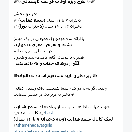
✨🌿
طرح ویژه اوقات فراغت تابستانی
🌿✨
:
در دو بخش
✅ دختران ۷ تا ۱۳ سال (
شمع هدایت
)
✅ دختران ۱۳ تا ۱۶ سال (
دختران نورا
)
با ارائه سه موضوع (تجمیعی در یک دوره):
نشاط و تفریح+معرفت+مهارت
در محیطی امن، سالم
همراه با مربیان آگاه، دغدغه مند و همراه
و اردوهای جذاب و به یادماندنی💥
🔴
زیر نظر و تایید مستقیم استاد عدالتیان
🔴
والدین گرامی، در کنار شما هستیم برای رشد و تعالی
دختران عزیزمان در مسیر سعادت🌹
جهت دریافت اطلاعات بیشتر از برنامه‌های
شمع هدایت
اینجا
👉 کلیک کنید
👈
لینک کانال شمع هدایت (ویژه دختران ۷ تا ۱۳ سال)
@
shamehedayatgirls
https://eitaa.com/shamehedayatgirls