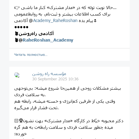
👉 حالا نوبت توئه که در «مدار مشترک» کنار ما باشی…
برای کسب اطلاعات بیشتر و ثبت‌نام، به روابط‌عمومی
پیام بده🌷
Academy_RaheRoshan
آکادمی @
•••••
🪴آکادمی راه‌روشن
🪴
@
RaheRoshan_Academy
Читать полностью…
مؤسسه راه روشن
30 September 2025 10:36
بیشتر مشکلات زوجی از همین‌جا شروع میشه: بی‌توجهی
به سلامت فردی.
وقتی یکی از طرفین کم‌انرژی و خسته میشه، رابطه هم
تحت فشار قرار می‌گیره.
🧕🏻دکتر محبوبه خیّاط در کارگاه «مدار مشترک» بهت نشون
میده چطور سلامت فردی و سلامت رابطه‌ت به هم گره
خورده؛