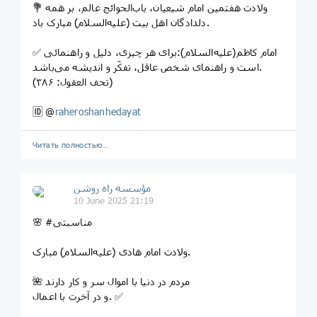
💐 ولادت هفتمین امام شیعیان، باب‌الحوائج عالم، بر همه
دلدادگان اهل بیت (علیه‌السلام) مبارک باد.
✅ امام كاظم(علیه‌السلام):برای هر چیزی، دلیل و راهنمائی
است و راهنمای شخص عاقل، تفكّر و اندیشه می‌باشد.
(تحف العقول: ۳۸۶)
🆔 @
raheroshanhedayat
Читать полностью…
مؤسسه راه روشن
10 June 2025 21:19
🌸 #مناسبتی
ولادت امام هادی (علیه‌السلام) مبارک.
🌺 مردم در دنیا با اموال سر و کار دارند
و در آخرت با اعمال. ✅