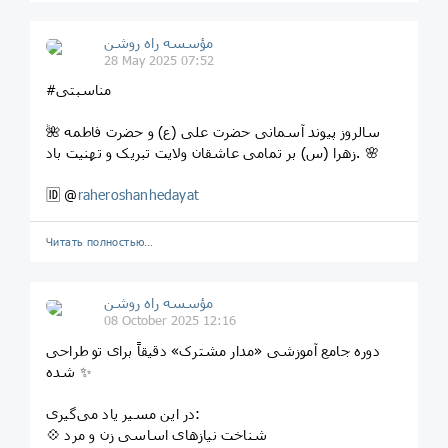
مؤسسه راه روشن
28 May 2025 07:52
#مناسبتی
🌺 سالروز پیوند آسمانی حضرت علی (ع) و حضرت فاطمه
زهرا (س) بر تمامی عاشقان ولایت تبریک و تهنیت باد. 🌸
🆔 @
raheroshanhedayat
Читать полностью…
مؤسسه راه روشن
08 October 2025 12:16
دوره جامع آموزشی «مدار مشترک» دقیقاً برای تو طراحی
شده ✨
در این مسیر یاد می‌گیری:
💠 شناخت نیازهای اساسی زن و مرد