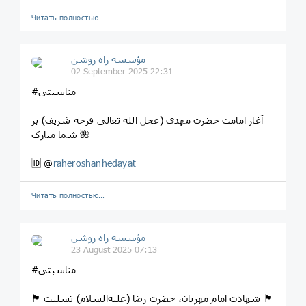
Читать полностью…
مؤسسه راه روشن
02 September 2025 22:31
#مناسبتی
آغاز امامت حضرت مهدی (عجل الله تعالی فرجه شریف) بر
شما مبارک 🌺
🆔 @
raheroshanhedayat
Читать полностью…
مؤسسه راه روشن
23 August 2025 07:13
#مناسبتی
🏴 شهادت امام مهربان، حضرت رضا (علیه‌السلام) تسلیت 🏴