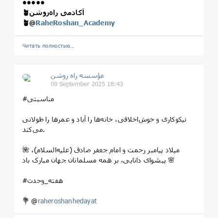
•••••
🪴آکادمی راه‌روشن
🪴
@
RaheRoshan_Academy
Читать полностью…
مؤسسه راه روشن
09 September 2025 18:43
#مناسبتی
نیکوکاری و خوش‌اخلاقی، خانه‌ها را آباد و عمرها را طولانی
می‌کند.
🌺 میلاد پیامبر رحمت و امام جعفر صادق (علیه‌السلام)،
پیشوای دانایی، بر همه مسلمانان جهان مبارک باد 🌸
#هفته_وحدت
💐 @
raheroshanhedayat