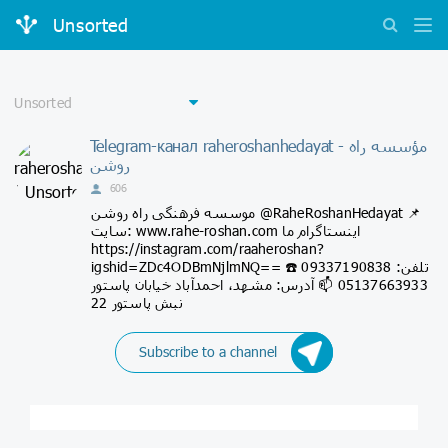
Unsorted
Telegram-канал raheroshanhedayat - مؤسسه راه
روشن
606
موسسه فرهنگی راه روشن @RaheRoshanHedayat 📌
سایت: www.rahe-roshan.com اینستاگرام ما
https://instagram.com/raaheroshan?
igshid=ZDc4ODBmNjlmNQ== ☎️ تلفن: 09337190838
05137663933 📫 آدرس: مشهد، احمدآباد خیابان پاستور
نبش پاستور 22
Subscribe to a channel