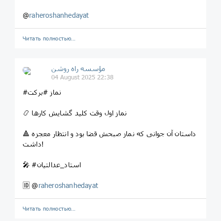
@
raheroshanhedayat
Читать полностью…
مؤسسه راه روشن
04 August 2025 22:38
#نماز #برکت
📿 نماز اول وقت کلید گشایش کارها
🔺 داستان آن جوانی که نماز صبحش قضا بود و انتظار معجزه
داشت!
🎤 #استاد_عدالتیان
🆔 @
raheroshanhedayat
Читать полностью…