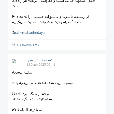
ظلم ، سکوت خیانت است و مقاومت ، فریضه هر آزاده‌ای
است.
🏴 فرا رسیدن تاسوعا و عاشورای حسینی را به تمام
دلدادگان راه ولایت و شهادت تسلیت می‌گوییم.
@
raheroshanhedayat
Читать полностью…
مؤسسه راه روشن
18 June 2025 05:41
#صفت_مومن
✅ مومن می‌بخشد، اما نه ظلم بی‌توبه را
💥 ترحم بر پلنگ تیزدندان
ستمکاری بود بر گوسفندان
✍ #استاد_عدالتیان