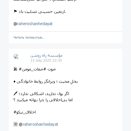
🏴 اربعین حسینی تسلیت باد.
@
raheroshanhedayat
Читать полностью…
مؤسسه راه روشن
13 July 2025 22:35
🎤 #صوت #صفات_مومن
♦️ بخلِ محبت ؛ ویرانگر روابط خانوادگی
🖊 اگر پول ندارید، اشکالی ندارد؛
اما بی‌اخلاقی را چرا بهانه میکنید ؟
#اخلاق_نیکو
🆔 @
raheroshanhedayat