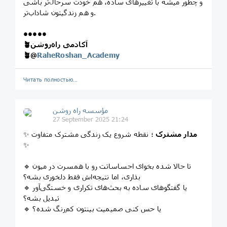
و چطور میشه با تغییرهای ساده، هم خودت سرحال‌تر باشی
و هم زندگیتون شاداب‌تر.
•••••
🪴آکادمی راه‌روشن
🪴
@
RaheRoshan_Academy
Читать полностью…
مؤسسه راه روشن
27 September 2025 21:24
مدار مشترک
؛ نقطه شروع یک زندگی مشترک متفاوت
✨
✨
🔹 تا حالا شده بخوای احساساتت رو با همسرت در میون
بذاری، اما نتیجه‌اش فقط دلخوری بشه؟
🔹 یا گفتگوهای ساده به بحث‌های تکراری و خستگی‌آور
تبدیل بشه؟
🔹 یا حس کنی صمیمیت بینتون کم‌رنگ شده؟