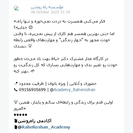
مؤسسه راه روشن
08 October 2025 21:19
«فکر می‌کنی همسرت به دردت نمی‌خوره و تنها راه،
جداییه؟ 😔
اما حتی بهترین همسر هم کاری از پیش نمی‌بره، تا وقتی
خودت مجهز به “جهاز زندگی” و مهارت‌های واقعی رابطه
نشدی. 💡
در کارگاه مدار مشترک دکتر خیاط بهت یاد می‌دن چطور
خودت رو تغییر بدی و مهارت‌هایی بسازی که کل زندگی‌ت رو
بهتر کنه. 🌱
📍 حضوری و آنلاین | ویژه بانوان | ظرفیت محدود
📞 09156905699 | @
Academy_Raheroshan
💡 اولین قدم برای زندگی و رابطه‌ای سالم و پایدار، همین
امروز!»
•••••
🪴آکادمی راه‌روشن
🪴
@
RaheRoshan_Academy