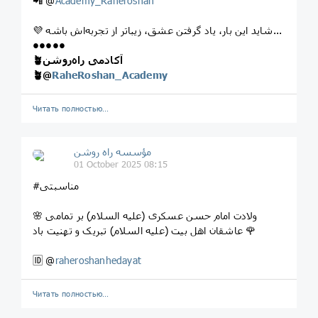
📲 @
Academy_Raheroshan
💜 شاید این بار، یاد گرفتن عشق، زیباتر از تجربه‌اش باشه...
•••••
🪴آکادمی راه‌روشن
🪴
@
RaheRoshan_Academy
Читать полностью…
مؤسسه راه روشن
01 October 2025 08:15
#مناسبتی
🌸 ولادت امام حسن عسکری (علیه السلام) بر تمامی
عاشقان اهل بیت (علیه السلام) تبریک و تهنیت باد 🌹
🆔 @
raheroshanhedayat
Читать полностью…