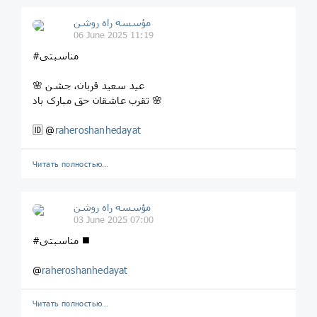
مؤسسه راه روشن
06 June 2025 11:19
#مناسبتی
🌸 عید سعید قربان، جشن
تقرب عاشقان حق مبارک باد 🌸
🆔 @
raheroshanhedayat
Читать полностью…
مؤسسه راه روشن
03 June 2025 07:00
#مناسبتی ◼️
@
raheroshanhedayat
Читать полностью…