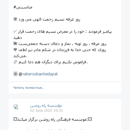
#مناسبتی
🌸 روز عرفه نسیم رحمت الهی می وزد
✅ پیامبر فرمودند : خود را در معرض نسیم های رحمت قرار
دهید
🌺 روز عرفه ، روز توبه ، نماز و دعای دسته جمعی‌ست.
🌹 روزی که حتی خدا به فرزندان در شکم مادر نیز لطف
می‌کند.
📿 فراموش نکنیم برای دیگران هم دعا کنیم.
🆔 @
raheroshanhedayat
Читать полностью…
مؤسسه راه روشن
02 June 2025 19:31
💥موسسه فرهنگی راه روشن برگزار میکند:💥