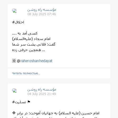
مؤسسه راه روشن
08 July 2025 07:46
#اخلاق
.... کسی آمد به
امام سجاد (علیه‌السلام)
گفت: فلانی پشت سر شما
همچین حرفی زده ...
🆔 @
raheroshanhedayat
Читать полностью…
مؤسسه راه روشن
04 July 2025 21:49
#تسلیت 🏴
🔷 امام حسین (علیه السلام) به جهانیان آموخت: در برابر