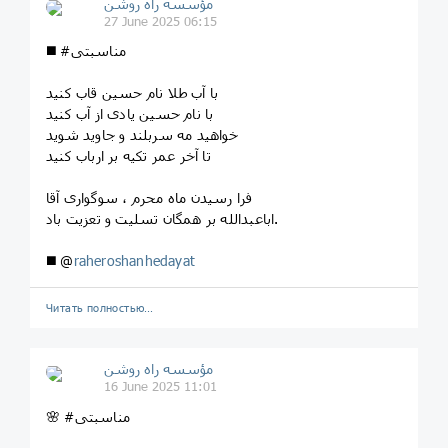
مؤسسه راه روشن
27 June 2025 06:15
◼️ #مناسبتی
با آب طلا نام حسین قاب کنید
با نام حسین یادی از آب کنید
خواهید مه سربلند و جاوید شوید
تا آخر عمر تکیه بر ارباب کنید
فرا رسیدن ماه محرم ، سوگواری آقا
اباعبدالله بر همگان تسلیت و تعزیت باد.
◼️ @
raheroshanhedayat
Читать полностью…
مؤسسه راه روشن
16 June 2025 11:01
🌸 #مناسبتی