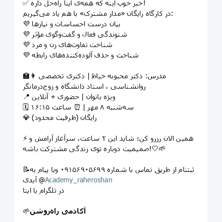
✅ خبر خوب اینه که همه‌ی اینا راه‌حل داره!
در کارگاه رایگان «مدار مشترک» با هم یاد می‌گیریم:
💜 بیان درست احساسات و نیازها
💜 شنوندگی فعال و گفت‌وگوی مؤثر
💜 شناخت تفاوت‌های زن و مرد
💜 شناخت و حذف آلوده‌کننده‌های رابطه
👩‍🏫 مدرس: دکتر محبوبه خیاط | دکتری تخصصی
روانشناسی ، استاد دانشگاه و زوج‌درمانگر
📍 ویژه بانوان | حضوری + آنلاین
🗓 سه‌شنبه ۸ مهر | ⏰ ساعت ۱۶:۱۵
💎 رایگان (ظرفیت محدود)
⚡ همین الان رزرو کن؛ شاید این ۲ ساعت، سرآغاز آرامش و
صمیمیت دوباره توی زندگی مشترکت باشه!🤍🌱
📝ثبتنام از طریق تماس با شماره ۰۹۱۵۶۹۰۵۶۹۹ ویا پیام به
Academy_raheroshan
آیدی @
در تلگرام یا ایتا
آکادمی راه‌روشن
🌱