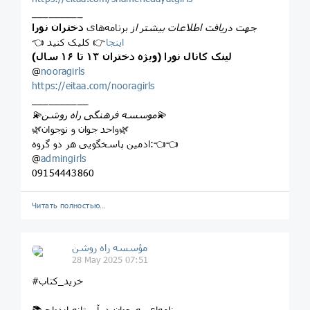
_________
جهت دریافت اطلاعات بیشتر از
برنامه‌های
دختران نورا
اینجا
👉 کلیک کنید
👈
لینک کانال نورا (ویژه دختران ۱۳ تا ۱۶ سال)
@
nooragirls
https://eitaa.com/nooragirls
__________
💫موسسه فرهنگی راه روشن💫
🌿واحد جوان و نوجوان🌿
ادمین پاسخگویی هر دو گروه:👈👈
@
admingirls
09154443860
Читать полностью…
مؤسسه راه روشن
28 May 2025 07:51
#خرید_کتاب
📚 نامه‌ای به جوان در آستانه ازدواج