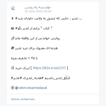
مؤسسه راه روشن
10 June 2025 16:05
🌷 #غدیر ، جایی که عشقِ به ولایت جاودان شد ...
📖 #کتاب " برایم از غدیر بگو "
روایتی خواندنی از این واقعه ماندگار
🎁 هدیه ای معنوی برای عید غدیر
با ۴۵ ٪ تخفیف ویژه
]
https://B2n.ir/ux2257
🛒 لینک خرید [
#مُبَلّغ_غدیر_باشیم #هدیه_غدیری #غدیر
🆔 @
raheroshanhedayat
Читать полностью…