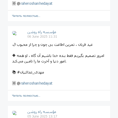
🆔 @
raheroshanhedayat
Читать полностью…
مؤسسه راه روشن
06 June 2025 11:31
🌙 عید قربان ، تمرین اطاعت بی چون و چرا از محبوب
🔶 امروز تصمیم بگیریم فقط بنده خدا باشیم آن گاه ، او همه
امور دنیا و آخرت ما را تامین می‌کند.
📚 #مهدی_عدالتیان
🆔 @
raheroshanhedayat
Читать полностью…
مؤسسه راه روشن
05 June 2025 13:17