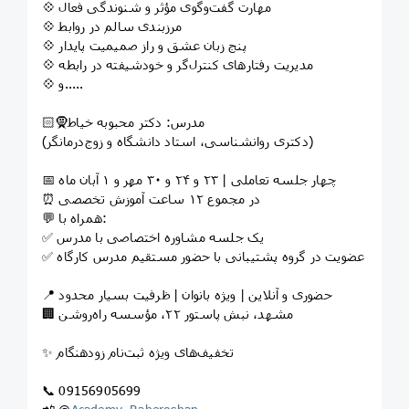
💠 مهارت گفت‌وگوی مؤثر و شنوندگی فعال
💠 مرزبندی سالم در روابط
💠 پنج زبان عشق و راز صمیمیت پایدار
💠 مدیریت رفتارهای کنترل‌گر و خودشیفته در رابطه
💠 و.....
🧕🏻مدرس: دکتر محبوبه خیاط
(دکتری روانشناسی، استاد دانشگاه و زوج‌درمانگر)
📅 چهار جلسه تعاملی | ۲۳ و ۲۴ و ۳۰ مهر و ۱ آبان ماه
⏰ در مجموع ۱۲ ساعت آموزش تخصصی
💬 همراه با:
✅ یک جلسه مشاوره اختصاصی با مدرس
✅ عضویت در گروه پشتیبانی با حضور مستقیم مدرس کارگاه
📍 حضوری و آنلاین | ویژه بانوان | ظرفیت بسیار محدود
🏢 مشهد، نبش پاستور ۲۲، مؤسسه راه‌روشن
✨ تخفیف‌های ویژه ثبت‌نام زودهنگام
📞 09156905699