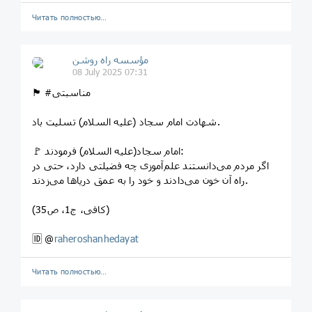
Читать полностью…
مؤسسه راه روشن
08 July 2025 07:31
🏴 #مناسبتی
شهادت امام سجاد (علیه السلام) تسلیت باد.
🚩 امام سجاد(علیه السلام) فرمودند:
اگر مردم می‌دانستند علم‌آموزی چه فضیلتی دارد، حتی در
راه آن خون می‌دادند و خود را به عمق دریاها می‌زدند.
(کافی، ج1، ص35)
🆔 @
raheroshanhedayat
Читать полностью…