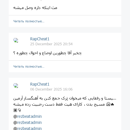
مث اینکه داره وصل میشه
Читать полностью…
RapCheat1
25 December 2025 20:54
چخبر آقا چطورین اوضاع و احوال چطوره ؟
Читать полностью…
RapCheat1
06 December 2025 16:06
آرتیستا و رفقایی که میخوان تِرک جمع کنن به آهنگساز آرمین
مسیج بدن ، کارای هیت فقط دست رضبیت زده میشه 🥶🔥
👇🏽
@
rezbeatadmin
@
rezbeatadmin
@
rezbeatadmin