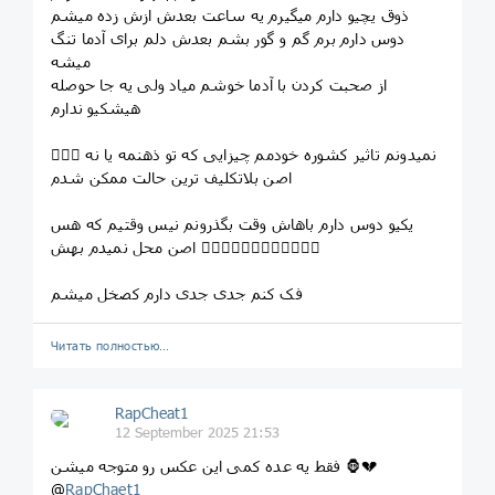
ذوق یچیو دارم میگیرم یه ساعت بعدش ازش زده میشم
دوس دارم برم گم و گور بشم بعدش دلم برای آدما تنگ
میشه
از صحبت کردن با آدما خوشم میاد ولی یه جا حوصله
هیشکیو ندارم
نمیدونم تاثیر کشوره خودمم چیزایی که تو ذهنمه یا نه 🤦🏻‍♂️
اصن بلاتکلیف ترین حالت ممکن شدم
یکیو دوس دارم باهاش وقت بگذرونم نیس وقتیم که هس
اصن محل نمیدم بهش 🤦🏻‍♂️🤦🏻‍♂️🤦🏻‍♂️🤦🏻‍♂️
فک کنم جدی جدی دارم کصخل میشم
Читать полностью…
RapCheat1
12 September 2025 21:53
فقط یه عده کمی این عکس رو متوجه میشن 🦍💔
@
RapChaet1