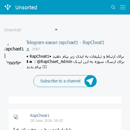
Unsorted
Telegram-канал rapchaet1 - RapCheat1
23907
• RapCheat1• برای ارتباط و تبلیغات به ایدی زیر پیام دهید
⬇️🔥 : @RapChaet_Admin برای ارسال سوژه به این لینک
پیام بدید 👆🏾
Subscribe to a channel
RapCheat1
28 June 2026 18:05
بازی ایران و سوئیس چه ساعتیه ؟