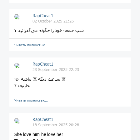
RapCheat1
02 October 2025 21:26
شب جمعه خود را چگونه می‌گذرانید ؟
Читать полностью…
RapCheat1
23 September 2025 22:23
۹۶ ساعت دیگه ☠️ ماشه ☠️
نظرتون ؟
Читать полностью…
RapCheat1
18 September 2025 20:28
She love him he love her