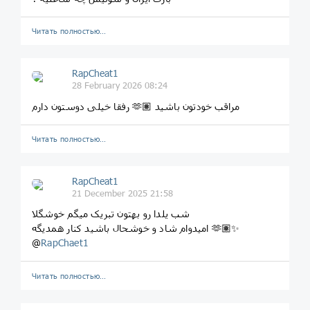
Читать полностью…
RapCheat1
28 February 2026 08:24
رفقا خیلی دوستون دارم 🫶🏽 مراقب خودتون باشید
Читать полностью…
RapCheat1
21 December 2025 21:58
شب یلدا رو بهتون تبریک میگم خوشگلا
امیدوام شاد و خوشحال باشید کنار همدیگه 🫶🏽✨️
@
RapChaet1
Читать полностью…