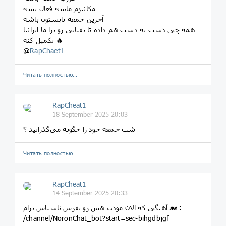
مکانیزم ماشه فعال بشه
آخرین جمعه تابستون باشه
همه چی دست به دست هم داده تا بفنایی رو برا ما ایرانیا
تکمیل کنه 🔥
@
RapChaet1
Читать полностью…
RapCheat1
18 September 2025 20:03
شب جمعه خود را چگونه می‌گذرانید ؟
Читать полностью…
RapCheat1
14 September 2025 20:33
آهنگی که الان مودت هس رو بفرس ناشناس برام 🐋 :
/channel/NoronChat_bot?start=sec-bihgdbjgf