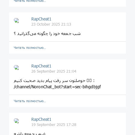
Читать полностью…
RapCheat1
23 October 2025 21:13
شب جمعه خود را چگونه می‌گذرانید ؟
Читать полностью…
RapCheat1
26 September 2025 21:04
حوصلتون سر رفت پیام بدید صحبت کنیم 👇🏽 :
/channel/NoronChat_bot?start=sec-bihgdbjgf
Читать полностью…
RapCheat1
19 September 2025 17:28
غروب جمعه باشه