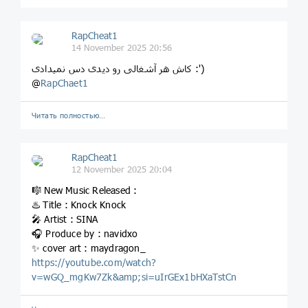
RapCheat1
14 November 2025 20:56
کاش هر آشغالی رو دیدی دس نمیدادی :')
@
RapChaet1
Читать полностью…
RapCheat1
12 November 2025 20:04
🎼 New Music Released :
♨️ Title : Knock Knock
🎤 Artist : SINA
🎧 Produce by : navidxo
✨ cover art : maydragon_
https://youtube.com/watch?
v=wGQ_mgKw7Zk&amp;si=uIrGEx1bHXaTstCn