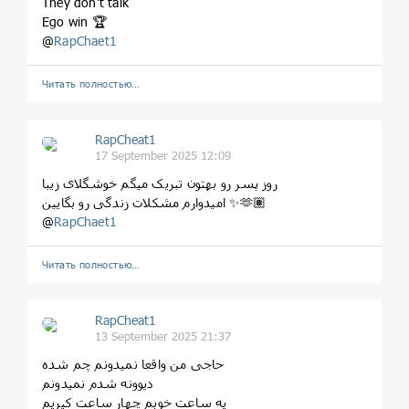
They don't talk
Ego win 🏆
@
RapChaet1
Читать полностью…
RapCheat1
17 September 2025 12:09
روز پسر رو بهتون تبریک میگم خوشگلای زیبا
امیدوارم مشکلات زندگی رو بگایین ✨️🫶🏽
@
RapChaet1
Читать полностью…
RapCheat1
13 September 2025 21:37
حاجی من واقعا نمیدونم چم شده
دیوونه شدم نمیدونم
یه ساعت خوبم چهار ساعت کیریم