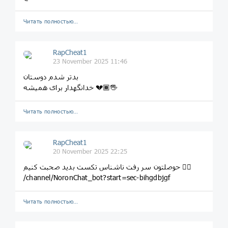
Читать полностью…
RapCheat1
23 November 2025 11:46
بدتر شدم دوستان
خدانگهدار برای همیشه 💔🖐🏾
Читать полностью…
RapCheat1
20 November 2025 22:25
حوصلتون سر رفت ناشناس تکست بدید صحبت کنیم 👇🏽
/channel/NoronChat_bot?start=sec-bihgdbjgf
Читать полностью…