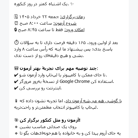
یک اشتباه کمتر در روز کنکوره. ✨
زمان برگزاری:
جمعه ۲۲ خرداد ۱۴۰۵
🗓️
شروع آزمون:
ساعت ۸:۰۰ صبح
⏰
امکان ورود:
فقط تا ساعت ۸:۴۵ صبح
🔒
⏱️ بعد از اولین ورود، ۱۶۵ دقیقه فرصت داری تا به سؤالات
پاسخ بدی؛ پس پیشنهاد ما اینه که رأس ساعت ۸ وارد
بشی و هیچ دقیقه‌ای رو از دست ندی.
:
چند توصیه مهم برای تجربۀ بهتر آزمون
🎒
✔️ تا جای ممکن با کامپیوتر یا لپ‌تاپ وارد آزمون شو.
✔️ از نسخۀ به‌روز مرورگر Google Chrome استفاده کن.
✔️ اینترنتت رو بررسی کن.
با گوشی هم می‌شه آزمون داد
، اما تجربه نشون داده که
📱
لپ‌تاپ یا کامپیوتر انتخاب مطمئن‌تر و راحت‌تریه.
آزمون رو مثل کنکور برگزار کن!
🎯
🔹 روی یک صندلی مناسب بشین.
🔹 یه جای آروم پیدا کن و به خانواده یا هم‌خونه‌ای‌هات بگو تا