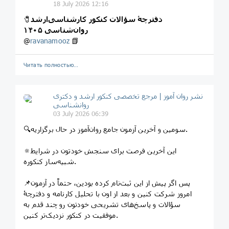
18 July 2026 12:16
دفترچۀ سؤالات کنکور کارشناسی‌ارشد
🧷
روان‌شناسی ۱۴۰۵
@
ravanamooz
📗
Читать полностью…
نشر روان‌ آموز | مرجع تخصصی کنکور ارشد و دکتری
روانشناسی
03 July 2026 06:39
🔍سومین و آخرین آزمون جامع روان‌آموز در حال برگزاریه.
🔅این آخرین فرصت برای سنجش خودتون در شرایط
شبیه‌ساز کنکوره.
📌پس اگر پیش از این ثبت‌نام کرده بودین، حتماً در آزمون
امروز شرکت کنین و بعد از اون با تحلیل کارنامه و دفترچۀ
سؤالات و پاسخ‌های تشریحی خودتون رو چند قدم به
موفقیت در کنکور نزدیک‌تر کنین.