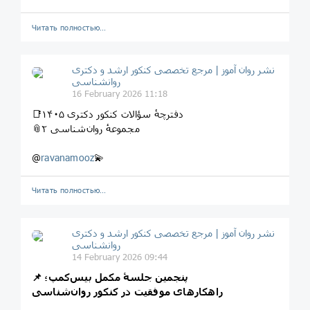
Читать полностью…
نشر روان‌ آموز | مرجع تخصصی کنکور ارشد و دکتری
روانشناسی
16 February 2026 11:18
📑دفترچهٔ سؤالات کنکور دکتری ۱۴۰۵
📎مجموعهٔ روان‌شناسی ۲
@
ravanamooz
💫
Читать полностью…
نشر روان‌ آموز | مرجع تخصصی کنکور ارشد و دکتری
روانشناسی
14 February 2026 09:44
📌 پنجمین جلسۀ مکمل بیس‌کمپ؛
راهکارهای موفقیت در کنکور روان‌شناسی