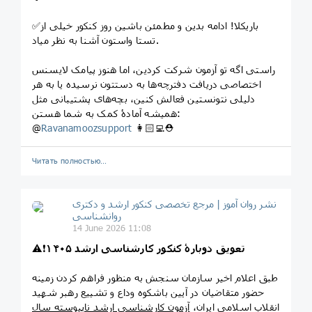
✅باریکلا! ادامه بدین و مطمئن باشین روز کنکور خیلی از
تستا واستون آشنا به نظر میاد.
راستی اگه تو آزمون شرکت کردین، اما هنوز پیامک لایسنس
اختصاصی دریافت دفترچه‌ها به دستتون نرسیده یا به هر
دلیلی نتونستین فعالش کنین، بچه‌های پشتیبانی مثل
همیشه آمادۀ کمک به شما هستن:
@
Ravanamoozsupport
👩🏻‍💻⛑
Читать полностью…
نشر روان‌ آموز | مرجع تخصصی کنکور ارشد و دکتری
روانشناسی
14 June 2026 11:08
تعویق دوبارۀ کنکور کارشناسی ارشد ۱۴۰۵
⚠️❗️
طبق اعلام اخیر سازمان سنجش به منظور فراهم کردن زمینه
حضور متقاضیان در آیین باشکوه وداع و تشییع رهبر شهید
انقلاب اسلامی ایران،
آزمون کارشناسی ارشد ناپیوسته سال