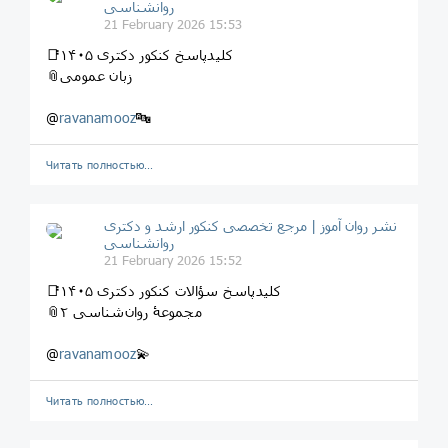
روانشناسی
21 February 2026 15:53
📑کلیدپاسخ کنکور دکتری ۱۴۰۵
📎زبان عمومی
@
ravanamooz
🔤
Читать полностью…
نشر روان‌ آموز | مرجع تخصصی کنکور ارشد و دکتری
روانشناسی
21 February 2026 15:52
📑کلیدپاسخ سؤالات کنکور دکتری ۱۴۰۵
📎مجموعۀ روان‌شناسی ۲
@
ravanamooz
💫
Читать полностью…