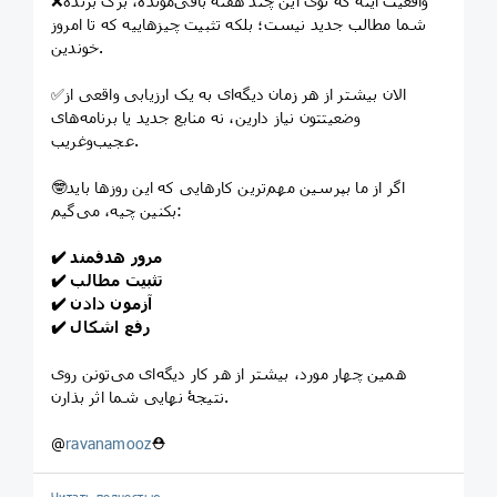
❌واقعیت اینه که توی این چند هفتۀ باقی‌مونده، برگ برندۀ
شما مطالب جدید نیست؛ بلکه تثبیت چیزهاییه که تا امروز
خوندین.
✅الان بیشتر از هر زمان دیگه‌ای به یک ارزیابی واقعی از
وضعیتتون نیاز دارین، نه منابع جدید یا برنامه‌های
عجیب‌وغریب.
🤓اگر از ما بپرسین مهم‌ترین کارهایی که این روزها باید
بکنین چیه، می‌گیم:
✔️ مرور هدفمند
✔️ تثبیت مطالب
✔️ آزمون دادن
✔️ رفع اشکال
همین چهار مورد، بیشتر از هر کار دیگه‌ای می‌تونن روی
نتیجۀ نهایی شما اثر بذارن.
@
ravanamooz
⛑️
Читать полностью…