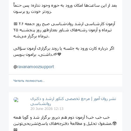
بعد از این ساعت‌ها امکان ورود به حوزه وجود نداره؛ پس حتماً
زودتر خودت رو برسون.
📅 آزمون کارشناسی ارشد روان‌شناسی صبح روز جمعه ۲۶
تیرماه و آزمون رشته‌های شناور بعدازظهر روز پنجشنبه ۲۵
تیرماه برگزار می‌شه.
اگر درباره کارت ورود به جلسه یا روند برگزاری آزمون سؤالی
داشتی، برامون بنویس.🌱💙
@
ravanamoozsupport
Читать полностью…
نشر روان‌ آموز | مرجع تخصصی کنکور ارشد و دکتری
روانشناسی
20 June 2026 12:13
خب خب خب! آزمون دوم هم دیروز برگزار شد و گویا همه
مشغول تحلیل و مطالعۀ دفترچه‌های پاسخ‌تشریحی‌تونین.🤓
📖