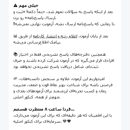
خیلی مهم
⚠️
بعد از اینکه پاسخ به سؤالات تموم شد، حتماً دکمۀ «ثبت و
ارسال پاسخ‌نامه» رو بزن.
❗️تا زمانی که پاسخ‌نامه ارسال نشه، آزمونت نهایی نمی‌شه.
📊 بعد از پایان آزمون،
اعلام رتبه و انتشار کارنامه
از طریق
پیامک اطلاع‌رسانی می‌شه.
📚 همچنین دفترچه‌های پاسخ تشریحی فقط در اختیار
افرادی قرار می‌گیره که در آزمون شرکت کرده باشند و صرف
ثبت‌نام، شامل دریافت پاسخ تشریحی نخواهد بود.
🌱 امیدواریم این آزمون، علاوه بر سنجش دانسته‌هات،
فرصتی باشه برای شناخت بهتر نقاط قوت و ضعف، مدیریت
زمان و کسب تجربه‌ای ارزشمند برای آزمون‌های بعدی و
مهم‌تر از همه، کنکور اصلی.
فردا ساعت ۸ منتظرت هستیم...
با این اطمینان که هر دقیقه‌ای که برای این آزمون می‌ذاری،
سرمایه‌ای برای کنکور اصلیه. 💙🧡