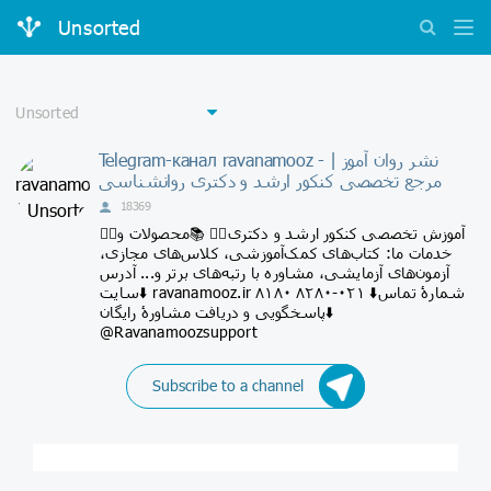
Unsorted
Telegram-канал ravanamooz - نشر روان‌ آموز |
مرجع تخصصی کنکور ارشد و دکتری روانشناسی
18369
✍🏻آموزش تخصصی کنکور ارشد و دکتری✍🏻 📚محصولات و
خدمات ما: کتاب‌های کمک‌آموزشی، کلاس‌های مجازی،
آزمون‌های آزمایشی، مشاوره با رتبه‌های برتر و... آدرس
سایت⬇️ ravanamooz.ir شمارۀ تماس⬇️ ۰۲۱-۸۲۸۰ ۸۱۸۰
پاسخگویی و دریافت مشاورۀ رایگان⬇️
@Ravanamoozsupport
Subscribe to a channel