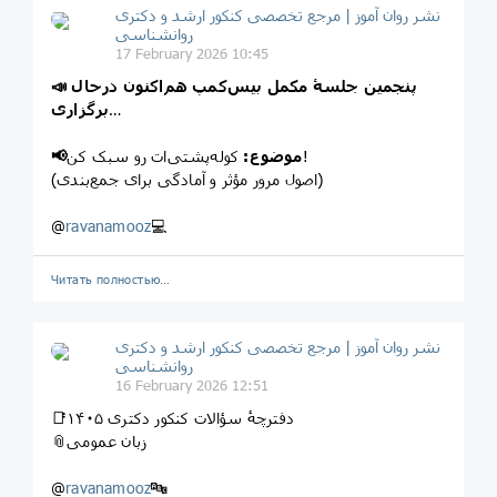
نشر روان‌ آموز | مرجع تخصصی کنکور ارشد و دکتری
روانشناسی
17 February 2026 10:45
📣 پنجمین جلسۀ مکمل بیس‌کمپ هم‌اکنون در‌حال‌
…
برگزاری
کوله‌پشتی‌ات رو سبک کن!
📢موضوع:
(اصول مرور مؤثر و آمادگی برای جمع‌بندی)
@
ravanamooz
💻
Читать полностью…
نشر روان‌ آموز | مرجع تخصصی کنکور ارشد و دکتری
روانشناسی
16 February 2026 12:51
📑دفترچهٔ سؤالات کنکور دکتری ۱۴۰۵
📎زبان عمومی
@
ravanamooz
🔤