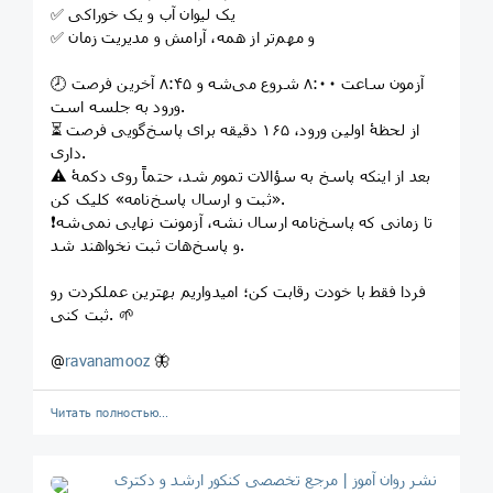
✅ یک لیوان آب و یک خوراکی
✅ و مهم‌تر از همه، آرامش و مدیریت زمان
🕗 آزمون ساعت ۸:۰۰ شروع می‌شه و ۸:۴۵ آخرین فرصت
ورود به جلسه است.
⏳ از لحظۀ اولین ورود، ۱۶۵ دقیقه برای پاسخ‌گویی فرصت
داری.
⚠️ بعد از اینکه پاسخ به سؤالات تموم شد، حتماً روی دکمۀ
«ثبت و ارسال پاسخ‌نامه» کلیک کن.
❗️تا زمانی که پاسخ‌نامه ارسال نشه، آزمونت نهایی نمی‌شه
و پاسخ‌هات ثبت نخواهند شد.
فردا فقط با خودت رقابت کن؛ امیدواریم بهترین عملکردت رو
ثبت کنی. 🌱
@
ravanamooz
🦋
Читать полностью…
نشر روان‌ آموز | مرجع تخصصی کنکور ارشد و دکتری