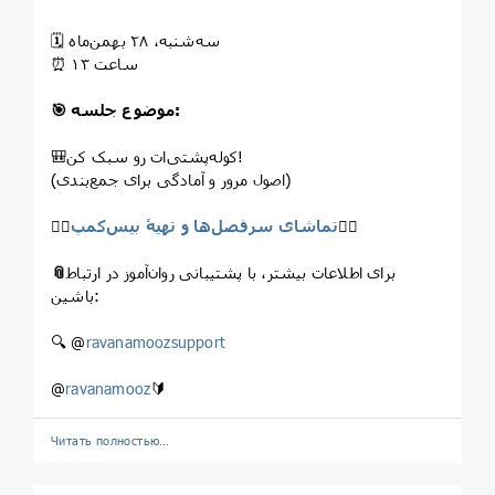
🗓 سه‌شنبه، ۲۸ بهمن‌ماه
⏰ ساعت ۱۳
🎯 موضوع جلسه:
🎒کوله‌پشتی‌ات رو سبک کن!
(اصول مرور و آمادگی برای جمع‌بندی)
👉🏻
تماشای سرفصل‌ها و تهیۀ بیس‌کمپ
👈🏻
برای اطلاعات بیشتر، با پشتیبانی روان‌آموز در ارتباط
📎
باشین:
🔍 @
ravanamoozsupport
@
ravanamooz
🔰
Читать полностью…