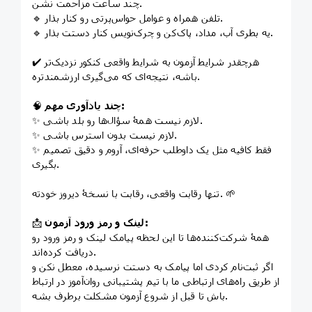
چند ساعت مزاحمت نشن.
🔹 تلفن همراه و عوامل حواس‌پرتی رو کنار بذار.
🔹 یه بطری آب، مداد، پاک‌کن و چرک‌نویس کنار دستت بذار.
✔️ هرچقدر شرایط آزمون به شرایط واقعی کنکور نزدیک‌تر
باشه، نتیجه‌ای که می‌گیری ارزشمندتره.
چند یادآوری مهم:
🧠
✨ لازم نیست همۀ سؤال‌ها رو بلد باشی.
✨ لازم نیست بدون استرس باشی.
✨ فقط کافیه مثل یک داوطلب حرفه‌ای، آروم و دقیق تصمیم
بگیری.
تنها رقابت واقعی، رقابت با نسخۀ دیروز خودته. 🌱
لینک و رمز ورود آزمون:
📩
همۀ شرکت‌کننده‌ها تا این لحظه پیامک لینک و رمز ورود رو
دریافت کرده‌اند.
اگر ثبت‌نام کردی اما پیامک به دستت نرسیده، معطل نکن و
از طریق راه‌های ارتباطی ما با تیم پشتیبانی روان‌آموز در ارتباط
باش تا قبل از شروع آزمون مشکلت برطرف بشه.