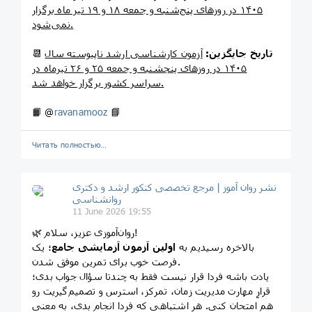
۱۴۰۵ در روزهای پنج‌شنبه و جمعه ۱۸ و ۱۹ تیر ماه برگزار
نمی‌شود.
تاریخ جایگزین:
آزمون کارشناسی ارشد ناپیوسته سال
📆
۱۴۰۵ در روزهای پنجشنبه و جمعه ۲۵ و ۲۶ تیرماه در
سراسر کشور برگزار خواهد شد.
📙 @
ravanamooz
📘
Читать полностью…
نشر روان‌ آموز | مرجع تخصصی کنکور ارشد و دکتری
روانشناسی
11 June 2026 19:55
🌿 روان‌آموزی عزیز، سلام!
بالاخره رسیدیم به
اولین آزمون آزمایشی جامع
؛ یک
فرصت خوب برای تمرین موفق شدن.
یادت باشه فردا قرار نیست فقط به چندتا سؤال جواب بدی؛
قرارِ مهارت مدیریت زمان، تمرکز، استرس و تصمیم‌گیریت رو
هم امتحان کنی. هر اشتباهی که فردا انجام بدی، به معنی