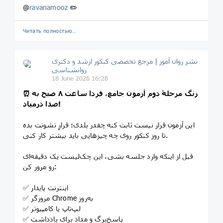
@
ravanamooz
✏️
Читать полностью…
نشر روان‌ آموز | مرجع تخصصی کنکور ارشد و دکتری
روانشناسی
18 June 2026 16:28
⏰ زنگ مرحلۀ دوم آزمون جامع، فردا ساعت ۸ صبح به
صدا درمیاد!
این آزمون قرار نیست ثابت کنه چقدر بلدی؛ قرارِ نشونت بده
تا روز کنکور روی چه چیزهایی باید بیشتر کار کنی.
قبل از اینکه وارد جلسه بشی، این چک‌لیست یک دقیقه‌ای
رو مرور کن:
✅ اینترنت پایدار
✅ مرورگر Chrome به‌روز
✅ لپ‌تاپ یا کامپیوتر
✅ پاسخ‌برگ و مداد برای یادداشت