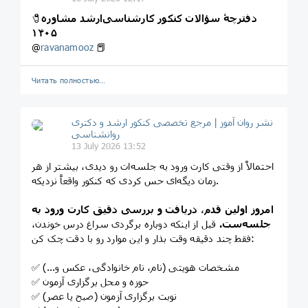
دفترچۀ سؤالات کنکور کارشناسی‌ارشد مشاوره
🧷
۱۴۰۵
@
ravanamooz
📕
Читать полностью…
نشر روان‌ آموز | مرجع تخصصی کنکور ارشد و دکتری
روانشناسی
13 July 2026 13:52
احتمالاً از وقتی کارت ورود به جلسه‌ات رو دیدی، بیشتر از هر
زمان دیگه‌ای حس کردی که کنکور واقعاً نزدیکه.
امروز اولین قدم، دریافت و بررسی دقیق کارت ورود به
جلسه‌ست.
قبل از اینکه دوباره برگردی سراغ درس خوندن،
فقط چند دقیقه وقت بذار و این موارد رو با دقت چک کن:
✅ مشخصات هویتی (نام، نام خانوادگی، عکس و...)
✅ حوزه و محل برگزاری آزمون
✅ نوبت برگزاری آزمون (صبح یا عصر)