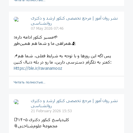
نشر روان‌ آموز | مرجع تخصصی کنکور ارشد و دکتری
روانشناسی
07 May 2026 07:46
مسیر کنکور ادامه داره؛🌱
همراهی ما و شما هم همین‌طور.🫂
📌پس اگه این روزها و با توجه به شرایط فعلی، شما هم
کمتر به تلگرام دسترسی دارین، ما رو در بله دنبال کنین:
Https://ble.ir/ravanamooz
Читать полностью…
نشر روان‌ آموز | مرجع تخصصی کنکور ارشد و دکتری
روانشناسی
21 February 2026 15:53
📑کلیدپاسخ کنکور دکتری ۱۴۰۵
📎مجموعۀ علوم‌شناختی