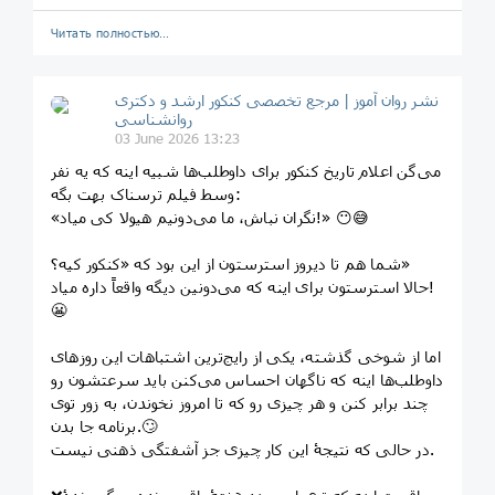
Читать полностью…
نشر روان‌ آموز | مرجع تخصصی کنکور ارشد و دکتری
روانشناسی
03 June 2026 13:23
می‌گن اعلام تاریخ کنکور برای داوطلب‌ها شبیه اینه که یه نفر
وسط فیلم ترسناک بهت بگه:
«نگران نباش، ما می‌دونیم هیولا کی میاد!» 😶😅
شما هم تا دیروز استرستون از این بود که «کنکور کیه؟»
حالا استرستون برای اینه که می‌دونین دیگه واقعاً داره میاد!
😬
اما از شوخی گذشته، یکی از رایج‌ترین اشتباهات این روزهای
داوطلب‌ها اینه که ناگهان احساس می‌کنن باید سرعتشون رو
چند برابر کنن و هر چیزی رو که تا امروز نخوندن، به زور توی
برنامه جا بدن.🙄
در حالی که نتیجۀ این کار چیزی جز آشفتگی ذهنی نیست.