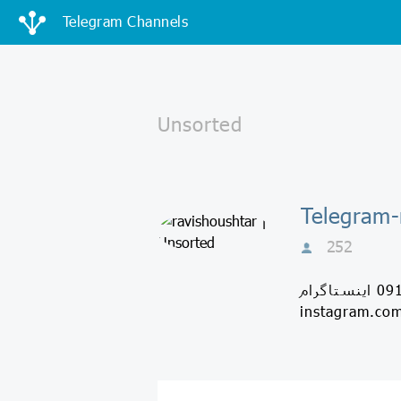
Telegram Channels
252
كانال تلگرام هفته‌نامه راوى / راه ارتباط با ما شماره 09163083928 اینستاگرام: