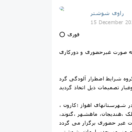
راوی شوشتر
15 December 20
⭕️ فوری
ه صورت غیرحضوری و دورکاری
گروه شرایط اضطرار آلودگی گرد
ه مدارس در نوبتهای صبح و عصر روز دوشنبه ۲۶ آذرماه در شهرستانهای اهواز ؛کارون ،
ک ،هندیجان، ماهشهر ،گتوند،
رامهرمز، مسجدسلیمان، شوشتر،