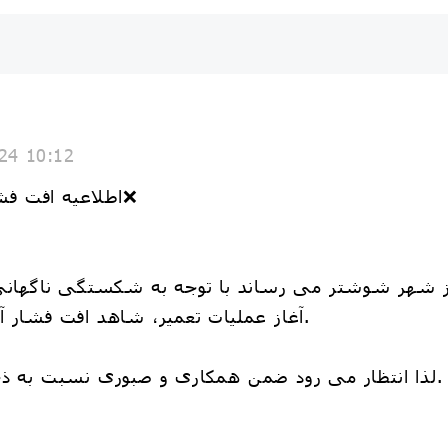
24 10:12
❌اطلاعیه افت فشار آب در مرکز شهر شوشتر❌
آغاز عملیات تعمیر، شاهد افت فشار آب در برخی محلات خواهیم بود.
🔹لذا انتظار می رود ضمن همکاری و صبوری نسبت به ذخیره سازی آب اقدام فرمایید.