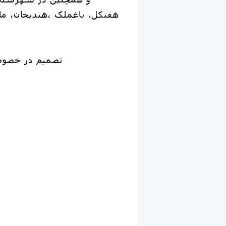
هفتکل، باغملک ،هندیجان، ماه
تصمیم در خصوص 