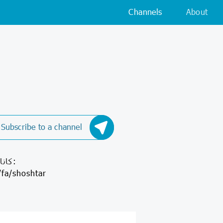
Channels
About
Subscribe to a channel
instagram.com/ravi.shoushtar 