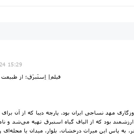
24 15:29
♨️ فیلم| اِستَبرَق؛ از طب
زگاری مهد نساجی ایران بود. پارچه دیبا که از آن برا
 به پاس این میراث درخشان، بلوار، میدان یا محله‌ای را 