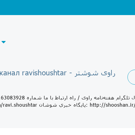
Telegram-канал ravishoushtar - راوی شوشتر
پايگاه خبري شوشان: http://shooshan.ir/fa/shoshtar