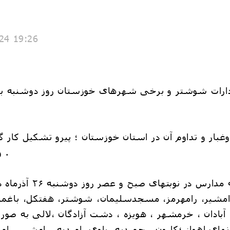
24 19:26
دارات شوشتر و برخی شهرهای خوزستان روز دوشنبه ب
دوغبار و تداوم آن در استان خوزستان ؛ پیرو تشکیل کار 
وغبار تصمیمات ذیل اتخاذ گردید .
فعالیتهای آموزشی کلی
،رامشیر، رامهرمز، مسجدسلیمان، شوشتر، هفتکل، باغمل
های اهواز ؛کارون ، حمیدیه، باوی ،امیدیه ،رامشیر، 