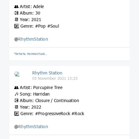
👥 Artist: Adele
💽 Album: 30
📆 Year: 2021
#️⃣ Genre: #Pop #Soul
@
RhythmStation
Читать полностью…
Rhythm Station
05 November 2021 13:25
👥 Artist: Porcupine Tree
🎶 Song: Harridan
💽 Album: Closure / Continuation
📆 Year: 2022
#️⃣ Genre: #ProgressiveRock #Rock
@
RhythmStation