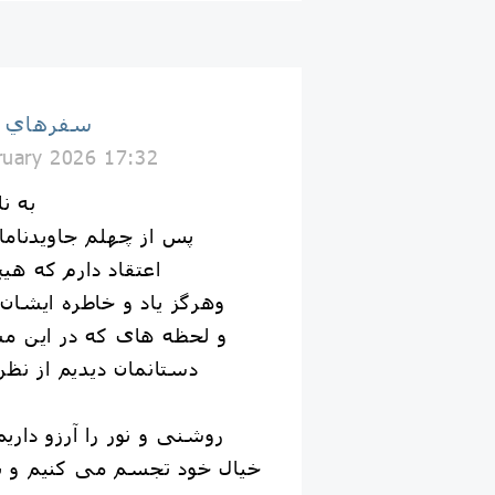
سفرهاي با
ruary 2026 17:32
به ن
پس از چهلم جاویدنامان ١٨ و ١٩ دی ۴
اعتقاد دارم که ه
وهرگز یاد و خاطره ایشا
و لحظه های که در این م
دستانمان دیدیم از نظر
روشنی و نور را آرزو داریم
خیال خود تجسم می کنیم و 