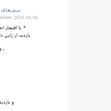
سفرهاي با
ember 2025 05:06
با افتخار اجرای نوبت *شانزدهم *
بازدید از ژاپن د
‎٢٠ تا ٣٠ فروردین ٠۵
و بازدید