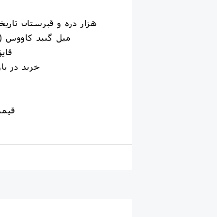
هزار دره و قبرستان تاريخ
ميل گنبد كاووس (
قاي
خريد در با
قیمت ,000,000