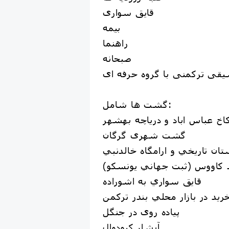
قایق سواری
بيمه
راهنما
صبحانه
قی ترکمنی با گروه حرفه ای
گشت ها شامل:
اخ عباس اباد و درياچه بهشهر
گشت شهری گرگان
تان تاريخي و ارامگاه خالدنبي
 كاووس (ثبت جهاني یونسکو)
قايق سواري به اشوراده
ريد در بازار محلي بندر ترکمن
پیاده روی در جنگل
آبشار کبودوال