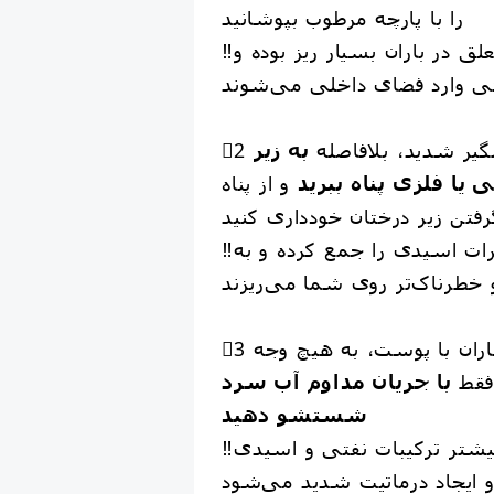
را با پارچه مرطوب بپوشانید
‼️ذرات دوده سمی معلق در باران بسیار ریز بوده و
افلگیر شدید، بلافاصله
به زیر
یا فلزی پناه ببرید
و از پناه
‼️برگ درختان قطرات اسیدی را جمع کرده و به
​3⃣ در صورت تماس باران با پوست، به هیچ وجه
 فقط
با جریان مداوم آب سرد
شستشو دهید
‼️مالش باعث نفوذ بیشتر ترکیبات نفتی و اسیدی