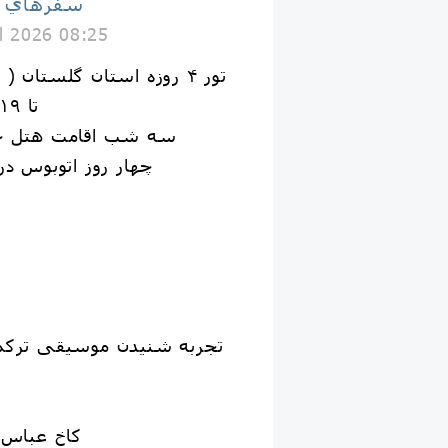
سفرهاي با
il 2026 08:25
تور ۴ روزه استان گلستان ( ترکمن صحرا وگرگان)
١۶ تا ١٩ اردیبهشت ١۴٠۵
سه شب اقامت هتل جه
چهار روز اتوبوس در
تجربه شنیدن موسیقی ترکمن
كاخ عباس ا