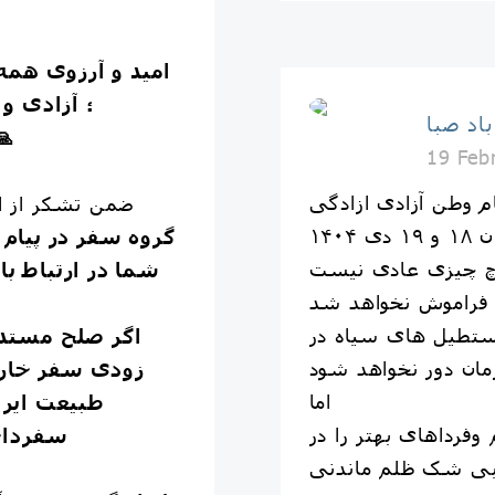
اميد و آرزوى همه
؛ آزادى و
د صبا
به امید تح
19 Feb
ام وطن آزادی ازادگی
ضمن تشکر از ای
١۴٠
گروه سفر در پيام 
یچ چیزی عادی نیست
شما در ارتباط با
ن فراموش نخواهد شد
ستطیل های سیاه در
اگر صلح مستدام
مان دور نخواهد شود
زودی سفر خارج
اما
طبیعت ایرا
 وفرداهای بهتر را در
سفرداخ
بی شک ظلم ماندنی