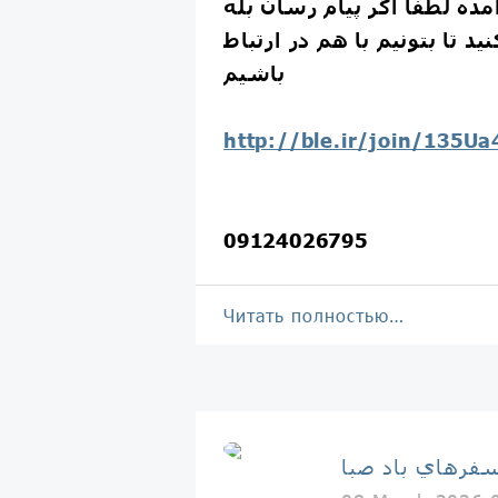
آمده لطفا اگر پيام رسان بله
يد تا بتونيم با هم در ارتباط
باشيم
http://ble.ir/join/135U
09124026795
Читать полностью…
فرهاي باد صبا