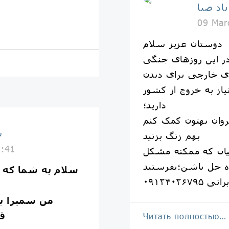
د صبا
09 Mar
دوستان عزیز سلام
در این روزهای جنگی
ی خارجی برای دیدن
نیاز به خروج از کشور
دارید؛
یروان بهتون کمک کنم
س
بهم زنگ بزنید
5:41
افیان که ممکنه مشکل
اه حل باشن؛بفرستید
سلام به شما که 
راتی ٠٩١٢۴٠٢۶٧٩۵
من سمیرا ب
فر
Читать полностью…