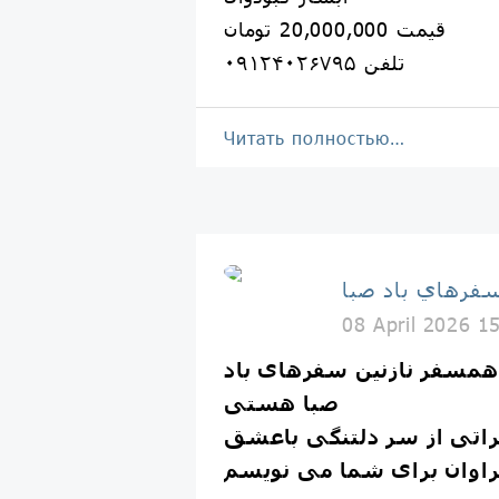
قیمت 20,000,000 تومان
تلفن ٠٩١٢۴٠٢۶٧٩۵
Читать полностью…
فرهاي باد صبا
08 April 2026 1
همسفر نازنين سفرهای باد
صبا هستی
راتی از سر دلتنگى باعشق
اوان براى شما می نویسم