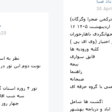
د صبا
30 Apr
س
:20
انگردی ناهارخوران
 اختیار (وی ای پی )
کلبه وروديه ها
قایق سواری
نظر به اس
بيمه
راهنما
صبحانه
ی با گروه حرفه ای
تور ۴ روزه استان گلستان ( ترکمن صحرا وگرگان)
سه شب اقام
گشت ها شامل:
چهار روز 
باد و درياچه بهشهر