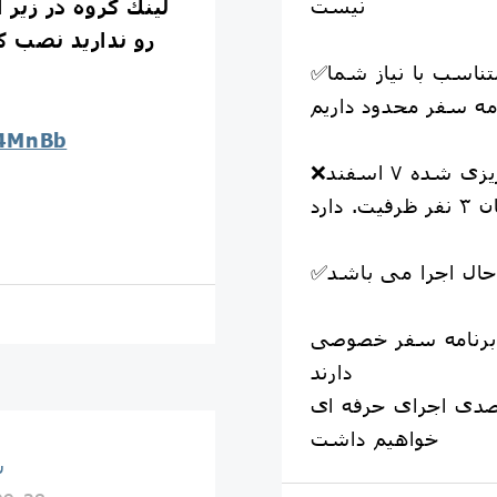
نیست
لينك گروه در زير 
رو نداريد نصب كن
ناسب با نیاز شما
مه سفر محدود داریم
a4MnBb
❌سفر گروهی از قبل برنامه ریزی شده ٧ اسفند
 دارد
دارند
دی اجرای حرفه ای
خواهیم داشت
س