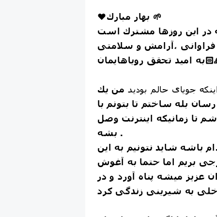
❤️بهار مبارك 🌱
 در اين روزها مشترك است
 فراوانى ،آرامش و سلامتى
قق رویاهایمان🙏🏻
نکه جویای حالم بودید
من يك
رسان بله ساختم تا بتونم با
شم تا زمانيكه اينترنت وصل
بشه .
 باشه شاید نتونیم به این
ی بریم اما حتما به آغوش
ن عزیز میشه پناه آورد و در
لی به شیرینی زندگی کرد