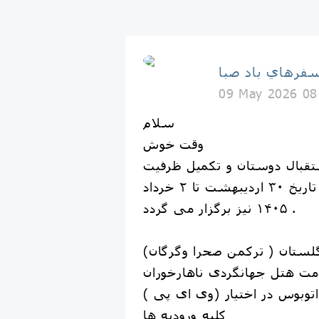
فرهاي باد صبا
09 May 2026 08
سلام
وقت خوش
تقبال دوستان و تکمیل ظرفیت
نوبت دوم این تور در تاریخ ٣٠ اردیبهشت تا ٢ خرداد
١۴٠۵ نیز برگزار می گردد .
ت هتل جهانگردی ناهارخوران
اتوبوس در اختیار (وی ای پی )
کلبه وروديه ها