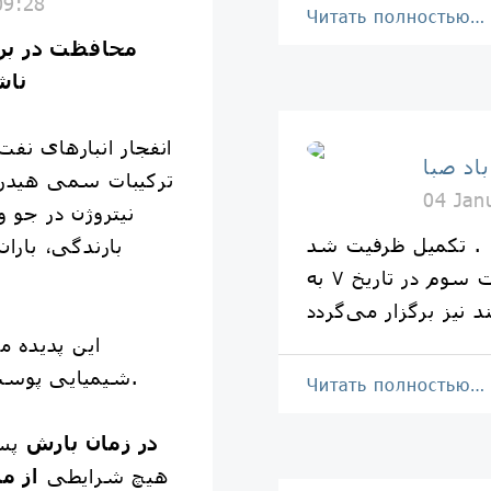
09:28
Читать полностью…
محافظت در بر
ناش
د صبا
ترکیبات سمی هیدرو
04 Jan
نیتروژن در جو 
تکمیل ظرفیت شد .
بارندگی، بارا
نظر به استقبال دوستان نوبت سوم در تاریخ ٧ به
شیمیایی پوست و آسیب جدی به ریه‌ها شود.
Читать полностью…
در زمان بارش
پس 
هیچ شرایطی
از م