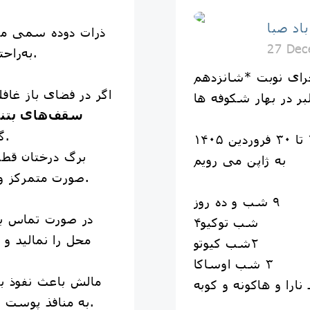
د صبا
27 Dec
به‌راحتی وارد فضای داخلی می‌شوند.
​2⃣ اگر در فضای باز غ
لبر در بهار شکوفه ها
سقف‌های بتنی 
گرفتن زیر درختان خودداری کنید.
١۴
به ژاپن می رویم
صورت متمرکز و خطرناک‌تر روی شما می‌ریزند.
٩ شب و ده روز
۴شب توکیو
محل را نمالید و
٢شب کیوتو
٣ شب اوساکا
 نارا و هاکونه و کوبه
به منافذ پوست و ایجاد درماتیت شدید می‌شود.