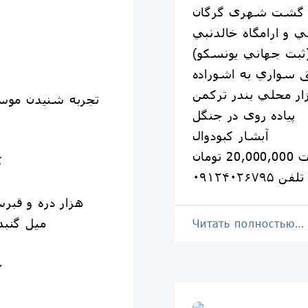
گشت شهری گرگان
ي و ارامگاه خالدنبي
ثبت جهاني یونسکو)
ق سواري به اشوراده
زار محلي بندر ترکمن
تجربه شنیدن موسی
پیاده روی در جنگل
آبشار کبودوال
20 تومان
ك
تلفن ٠٩١٢۴٠٢۶٧٩۵
هزار دره و قبرس
ميل گنبد
Читать полностью…
خ