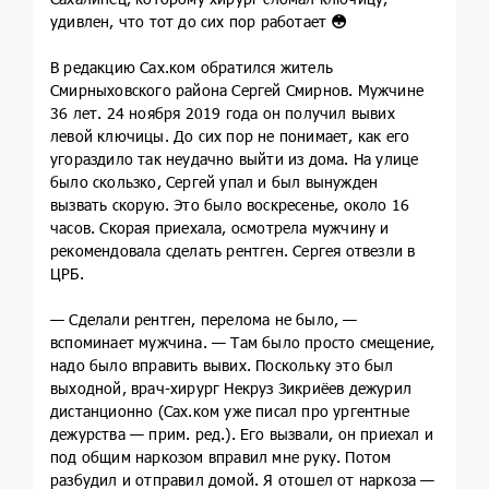
удивлен, что тот до сих пор работает
😳
В редакцию Сах.ком обратился житель
Смирныховского района Сергей Смирнов. Мужчине
36 лет. 24 ноября 2019 года он получил вывих
левой ключицы. До сих пор не понимает, как его
угораздило так неудачно выйти из дома. На улице
было скользко, Сергей упал и был вынужден
вызвать скорую. Это было воскресенье, около 16
часов. Скорая приехала, осмотрела мужчину и
рекомендовала сделать рентген. Сергея отвезли в
ЦРБ.
— Сделали рентген, перелома не было, —
вспоминает мужчина. — Там было просто смещение,
надо было вправить вывих. Поскольку это был
выходной, врач-хирург Некруз Зикриёев дежурил
дистанционно (Сах.ком уже писал про ургентные
дежурства — прим. ред.). Его вызвали, он приехал и
под общим наркозом вправил мне руку. Потом
разбудил и отправил домой. Я отошел от наркоза —