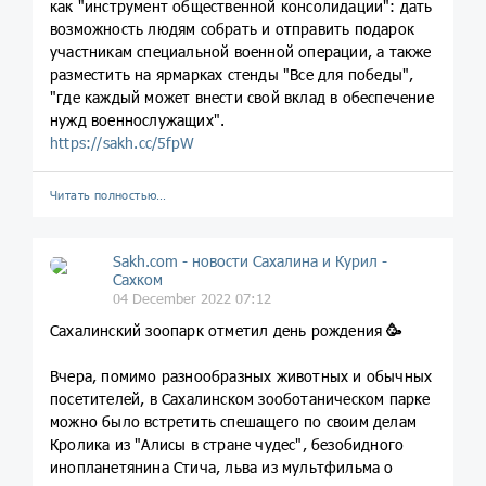
как "инструмент общественной консолидации": дать
возможность людям собрать и отправить подарок
участникам специальной военной операции, а также
разместить на ярмарках стенды "Все для победы",
"где каждый может внести свой вклад в обеспечение
нужд военнослужащих".
https://sakh.cc/5fpW
Читать полностью…
Sakh.com - новости Сахалина и Курил -
Сахком
04 December 2022 07:12
Сахалинский зоопарк отметил день рождения
🥳
Вчера, помимо разнообразных животных и обычных
посетителей, в Сахалинском зооботаническом парке
можно было встретить спешащего по своим делам
Кролика из "Алисы в стране чудес", безобидного
инопланетянина Стича, льва из мультфильма о