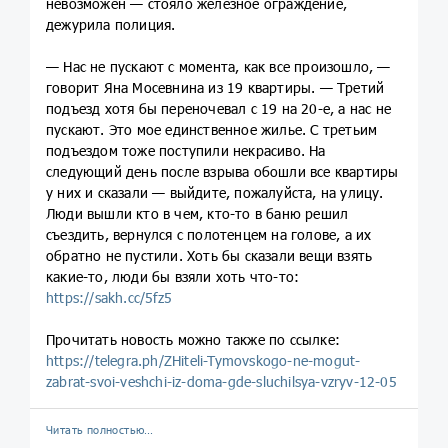
невозможен — стояло железное ограждение,
дежурила полиция.
— Нас не пускают с момента, как все произошло, —
говорит Яна Мосевнина из 19 квартиры. — Третий
подъезд хотя бы переночевал с 19 на 20-е, а нас не
пускают. Это мое единственное жилье. С третьим
подъездом тоже поступили некрасиво. На
следующий день после взрыва обошли все квартиры
у них и сказали — выйдите, пожалуйста, на улицу.
Люди вышли кто в чем, кто-то в баню решил
съездить, вернулся с полотенцем на голове, а их
обратно не пустили. Хоть бы сказали вещи взять
какие-то, люди бы взяли хоть что-то:
https://sakh.cc/5fz5
Прочитать новость можно также по ссылке:
https://telegra.ph/ZHiteli-Tymovskogo-ne-mogut-
zabrat-svoi-veshchi-iz-doma-gde-sluchilsya-vzryv-12-05
Читать полностью…