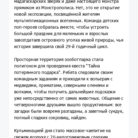
мадагаскарских зверях и даже настоящего монстра
прямиком из Монстрополиса. Нет, это не открытие
новой экспозиции, посвящённой жителям
мультипликационных вселенных. Команда детских
поп-героев собралась вместе, чтобы устроить
большой праздник для маленьких и взрослых
завсегдатаев островного уголка живой природы, чья
история завершила свой 29-й годичный цикл.
Просторная территория зооботпарка стала
полигоном для проведения квеста "Тайна
потерянного подарка". Ребята следовали своим
командным заданиям и приходили к вольерам с
медведями, приматами, северными оленями и
волками, чтобы получить дальнейшие подсказки
уже непосредственно от самих животных. Общение с
четвероногими друзьями вышло продуктивным: все
загадки были вовремя разгаданы, а заветный сундук,
полный сладких сокровищ, найден.
Кульминацией дня стало массовое чаепитие на
свежем воздухе с 20-килограммовым сладким