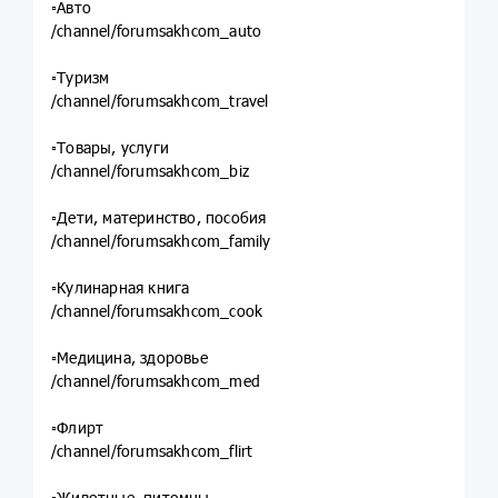
▫️Авто
/channel/forumsakhcom_auto
▫️Туризм
/channel/forumsakhcom_travel
▫️Товары, услуги
/channel/forumsakhcom_biz
▫️Дети, материнство, пособия
/channel/forumsakhcom_family
▫️Кулинарная книга
/channel/forumsakhcom_cook
▫️Медицина, здоровье
/channel/forumsakhcom_med
▫️Флирт
/channel/forumsakhcom_flirt
▫️Животные, питомцы