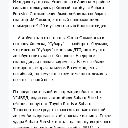
Неподалеку от села Успенского в Анивском районе
сильно столкнулись рейсовый автобус и Subaru
Forester. Столкновение было лобовым, сообщает
соавтор ИА Сах.ком, который проезжал мимо
примерно в 9:20 и успел снять небольшое видео.
— Автобус ехал со стороны Южно-Сахалинска в
сторону Холмска, "Субару" — наоборот. Я думаю,
что именно "Субару" виновник ДТП, потому что
автобус стоить на своей полосе. На дороге
гололедица и плохая видимость. На месте были
пожарные, скорая на месте. Возможно, есть
погибший, потому что на земле человек лежал в
неестественной позе.
По предварительной информации областного
УГИБДД, водитель автомобиля Subaru Forester
обгонял попутные Toyota Ractis и Subaru.
Транспортное средство занесло, по касательной
автомобиль врезался в обгоняемые машины. После
удара Subaru Forester выехал на полосу встречного
движения, по которой ехал автобус №111, и