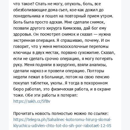
что такое? Спать не могу, опухоль, боль, все
обезболивающие дома съел, кое-как дожил до
понедельника и пошел на повторный прием утром.
Боль была просто адская. Мне сделали снимок,
позвали другого хирурга Кимизова, дай бог ему
здоровья. Он посмотрел снимок и сказал — нужна
экстренная операция. Я спрашиваю, почему. И он
говорит, что у меня мелкоосколочные переломы
ключицы в двух местах, порвано сухожилие. Сказал,
если не сделать срочно операцию, я могу потерять
руку. Меня подняли в хирургию, взяли анализы,
сделали наркоз и провели операцию. Полторы
недели лежал в больнице, потом на свою пенсию
покупал таблетки, уколы. Я тогда в похоронном
бюро работал, это физическая работа, и в охране
тоже. Обе эти работы я потерял:
https://sakh.cc/5fBv
Прочитать новость полностью можно по ссылке:
https://telegra.ph/Sahalinec-kotoromu-hirurg-slomal-
klyuchicu-udivlen-chto-tot-do-sih-por-rabotaet-12-05