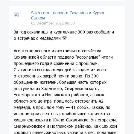
Sakh.com - новости Сахалина и Курил -
Сахком
05 December 2022 06:30
За год сахалинцы и курильчане 300 раз сообщили
о встречах с медведями 🐻
Агентство лесного и охотничьего хозяйства
Сахалинской области подвело "косолапые" итоги
прошедшего года в сравнении с прошлым.
Статистика выхода медведей к людям и число
отстреленных зверей почти равно. По 300
обращениям жителей, большая часть которых
поступила из Холмского, Смирныховского,
Углегорского и Ногликского районов, а также
областного центра, пришлось отстрелить 42
медведя, в прошлом году — 41 особь. Также, по
информации агентства, наибольшее количество
хищников изъята в Южно-Сахалинске, Углегорском,
Смирныховском и Ногликском районах. Как Сах.ком
сообщал ранее, животных увозили в лес, подальше