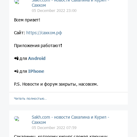
Сахком
05 December 2022 23:00
Всем привет!
Сайт:
https://сахком.рф
Приложения работают❗️
📲
для
Android
📲 для
IPhone
P.S. Новости и форум закрыты, насовсем.
Читать полностью…
Sakh.com - новости Сахалина и Курил -
Сахком
05 December 2022 07:59
Сахалинец, которому хирург сломал ключицу,