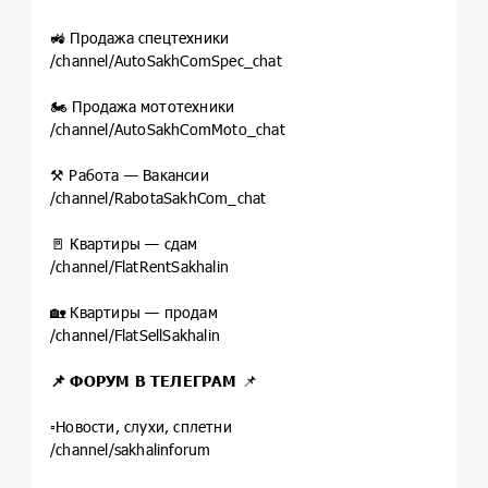
🚜 Продажа спецтехники
/channel/AutoSakhComSpec_chat
🏍 Продажа мототехники
/channel/AutoSakhComMoto_chat
⚒ Работа — Вакансии
/channel/RabotaSakhCom_chat
🚪 Квартиры — сдам
/channel/FlatRentSakhalin
🏡 Квартиры — продам
/channel/FlatSellSakhalin
📌 ФОРУМ
В ТЕЛЕГРАМ
📌
▫️Новости, слухи, сплетни
/channel/sakhalinforum