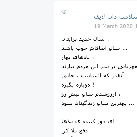
لامت دات لایف
19 March 2020 
سال جدید برایتان ،
سالِ اتفاقاتِ خوب باشد ...
بادهایِ بهار ،
آنقدر که انسانیت ، جانی
دوباره بگیرد !
آرزومندم سالِ پیشِ رو ،
بهترین سالِ زندگیتان شود ...
اي دور كننده ي بلاها
دفع بلا کن