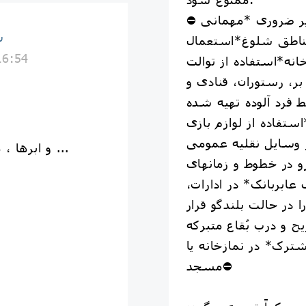
⛔ خروج از منزل برای موارد غیر ضروری *مهمانی
س
ناطق شلوغ*استعمال
16:54
انه*استفاده از توالت
، رستوران، قنادی و
 فرد آلوده تهیه شده
فاده از لوازم بازی
ز وسایل نقلیه عمومی
و ابرها ، مهربانی بر سرِ این مردم ببارند ...
و در خطوط و زمانهای
ابربانک* در ادارات،
در حالت بلندگو قرار
 و درب بُقاع متبرکه
رک* در نمازخانه یا
مسجد⛔