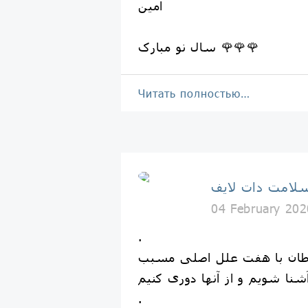
آمین
سال نو مبارک 🌹🌹🌹
Читать полностью…
لامت دات لایف
04 February 202
.
طان با هفت علل اصلی مسبب
.