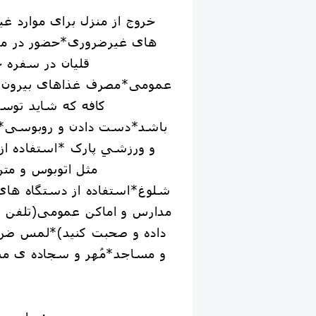
های غیرضروری*حضور در م
قلیان در سفره خ
عمومی*مصرف غذاهای بیرون بر
کافه که شاید توسط
باشد*دست دادن و روبوسی*است
و ورزشیِ پارک *استفاده ا
مثل اتوبوس و متر
شلوغ*استفاده از دستگاه های ع
مدارس و اماکن عمومی(تلفن را 
داده و صحبت کنید)*لمس ضریح
و مساجد*مُهر و سجاده ی مشت