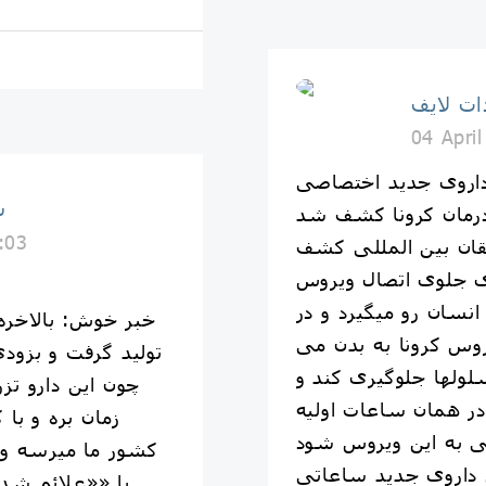
ت لایف
04 Apri
اروی جدید اختصاصی
س
:03
قان بین المللی کشف
ی جلوی اتصال ویروس
انسان رو میگیرد و در
خبر خوش: بالاخره
وس کرونا به بدن می
تولید گرفت و بزودی
سلولها جلوگیری کند و
چون این دارو تزر
ب درمان بیماری کووید-۱۹ در همان ساعات اولیه
زمان بره و با
کشور ما میرسه و ن
ن داروی جدید ساعاتی
با ««علائم شدی