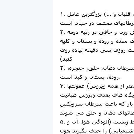
۱. تنباکو (سیگار، قلیان و ...) بزرگترین عامل
۲. عدم تحرک و افزایش وزن و چاقی در رتبه دومه
 معده و روده و پستان و کلیه
 روزی سی دقیقه پیاده روی
کنید)
۳. مصرف الکل از علل سرطان دهان، حلق، حنجره،
روده، پستان و کبد است.
۴. عفونتها (شایعتر از همه ویروس HPV یا پاپیلوما
گاه های بعدی ویروس هپاتیت B و C و
بار که باعث سرطان سرویکس
۵. آلودگی های محیط زیست (آلودگی هوا، آب و
 شیمیایی) را جدی بگیرید چون