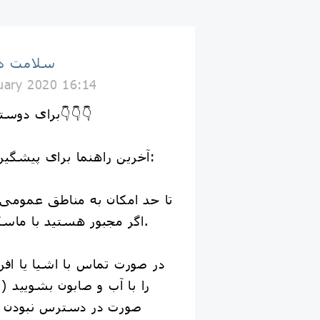
سلامت دا
uary 2020 16:14
👇برای دوستان و فامیل بفرستید👇👇👇
👈آخرین راهنما برای پیشگیری از ویروس کورونا:
اگر مجبور هستید با ماسک از منزل خارج شوید.
صورت در دسترس نبودن آب