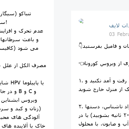
سرطانهای مختلف در جهان است!
ت لایف
03 Febr
و باعث سرطانهای
می شود (کافیست
۱. تا حد امکان به مناطق عمومی رفت و آمد نکنید و
و در جای
ویروس ابشتاین 
۲. در صورت تماس با اشیا یا افراد ناشناس، دستها
زنان و کبد و سرطانهای دهان و حلق می شوند)
را با آب و صابون بشویید (۲۰ ثانیه بشویید) یا در
 و صابون، با محلول
خاک با آلاینده های