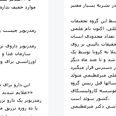
موارد خفیف نداره
ط این گروه تحقیقات
رمدزیویر چیست و
 تعداد محدودی انسان
حقیقات بالینی بر روی
تلا به کرونا توسط یک
سازمان غذا و د
د و تا چند ماه دیگر
اورژانسی برای وی
 علی میرعظیمی متولد
سالها قبل رییس گروه
این دارو برای 
موسسه کارولینسکای
««علایم شدید کر
کشور سوئد است.
رمدزیویر یک دارو تز
یا ده روزه تزریق
سی سی سرم نمکی