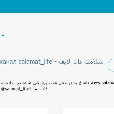
Telegram-канал salamat_life - سلامت دات لایف
پاسخ به پرسش های پزشکی شما در سایت سلامت دات لایف t.life/question
سایت یا کانال: @salamat_life2 کانال ما: