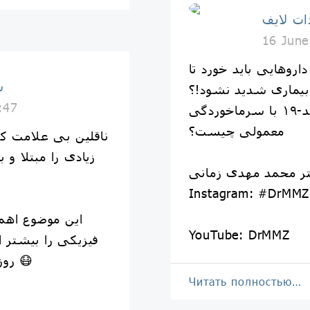
ت لایف
16 June
اروهایی باید خورد تا
س
بیماری شدید نشود!؟
:47
و تفاوت علائم بیماری کووید-۱۹ با سرماخوردگی
معمولی چیست؟
ناقلین بی علامت ک
زیادی را مبتلا و 
ر محمد مهدی زمانی
Instagram: #DrMMZ
این موضوع اهم
YouTube: DrMMZ
فیزیکی را بیشتر ا
روزها جدی تر و خطرناک تر است 😷
Читать полностью…