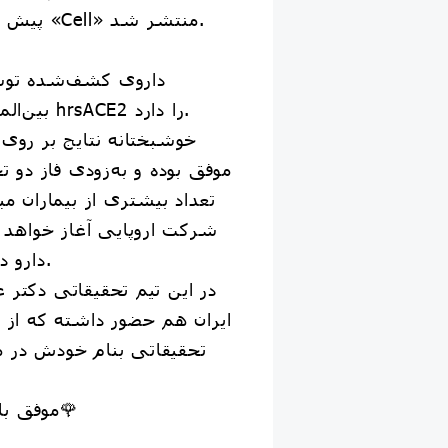
پیش در نشریه بسیار معتبر «Cell» منتشر شد.
داروی کشف‌شده توس
بین‌المللی، اکنون نام علمی hrsACE2 را دارد.
خوشبختانه نتایج بر روی
موفق بوده و به‌زودی فاز دو ت
تعداد بیشتری از بیماران مب
شرکت اروپایی آغاز خواهد ش
دارو در دسترس قرار میگیرد.
در این تیم تحقیقاتی دکتر
ایران هم حضور داشته که از 
تحقیقاتی بنام خودش در 
موفق باشی دکتر میرعظیمی🌹