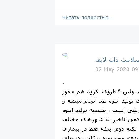
Читать полностью…
لامت دات لایف
02 May 2020 09
.
 اولین #داروی_کرونا هم مجوز
 تولید انبوه هم انجام میشه و
یقی است ، طبیعیه تولید انبوه
 کمی تاخیر به شهرهای مختلف
کته دوم اینکه فقط در بیماران
د»» موثر بوده و کاربردی برای