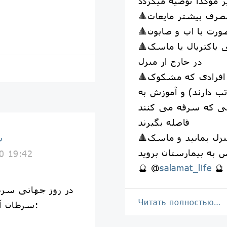
مصرف بیشتر مایعات
ت با اب و صابون
🔺استفاده از انواع مایع و ژل آنتی باکتریال یا ماسک
در خارج از منزل
🔺فاصله گرفتن در حد یک متر از افرادی که مشکوک
ب دارند) و آموزش به
نی که سرفه می کنند
فاصله بگیرند
🔺در صورت سرماخوردگی در منزل بمانید و ماسک
س
0 19:42
🔮 @
salamat_life
🔮
در روز جهانی سر
Читать полностью…
سرطان آشنا شویم و از آنها دوری کنیم: