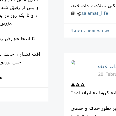
کی سلامت دات لایف
و پس از رقیق شدن
📘 @
salamat_life
، و تا یک روز در 
تزریق نیم ساعت تا دو ساعت است.
Читать полностью…
تا اینجا عوارض ز
افت فشار ، حالت ته
حین تزریق 
ت لایف
20 Febr
م
⚠⚠⚠
 زیر بطور جدی و حتمی
ممنوع شود: