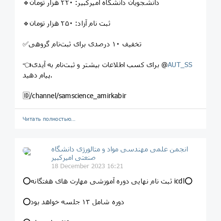
🔹دانشجویان دانشگاه امیرکبیر: ۲۲۰ هزار تومان
🔹ثبت نام آزاد: ۲۵۰ هزار تومان
✅تخفیف ۱۰ درصدی برای ثبت‌نام گروهی
AUT_SS
👈برای کسب اطلاعات بیشتر و ثبت‌نام به آیدی @
پیام دهید.
🆔/channel/samscience_amirkabir
Читать полностью…
انجمن علمی مهندسی مواد و متالورژی دانشگاه
صنعتی امیرکبیر
18 December 2023 16:21
⭕️ثبت نام نهایی دوره آموزشی مهارت های هفتگانه icdl⭕️
⭕️دوره شامل ۱۳ جلسه خواهد بود