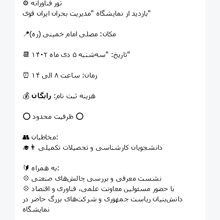
⚙️ تور فناورانه
بازدید از نمایشگاه "مدیریت بحران ایران قوی"
📍مکان: مصلی امام خمینی (ره)
📆 تاریخ: "سه‌شنبه ۵ دی ماه ۱۴۰۲"
⏰ زمان: ساعت ۸ الی ۱۴
💰 هزینه ثبت نام:
رایگان
⭕️ ظرفیت محدود ⭕️
👥 مخاطبان:
👨‍🎓 دانشجویان کارشناسی و تحصیلات تکمیلی
🔰 به همراه:
💠 نشست معرفی و بررسی چالش‌های صنعتی
💠 با حضور مسئولین معاونت علمی، فناوری و اقتصاد
دانش‌بنیان ریاست جمهوری و شرکت‌های بزرگ حاضر در
نمایشگاه