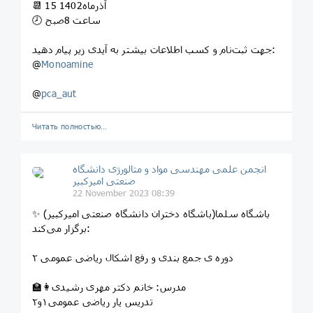
📆 15 آذرماه1402
🕗 ساعت 8صبح
‌جهت ثبت‌نام و کسب اطلاعات بیشتر به آیدی زیر پیام دهید:
@
Monoamine
@
pca_aut
Читать полностью…
انجمن علمی مهندسی مواد و متالورژی دانشگاه
صنعتی امیرکبیر
22 November 2023 08:39
✨ باشگاه سلما(باشگاه دختران دانشگاه صنعتی امیرکبیر)
برگزار می‌کند:
دوره ی جمع بندی و رفع اشکال ریاضی عمومی ۲
👩‍🏫مدرس: خانم دکتر مهری رشیدی
تدریس یار ریاضی عمومی۱و۲