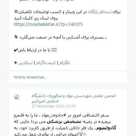
💢برای
ثبت‌نام رایگان
در این وبینار و کسب توضیحات تکمیلی
روی لینک زیر کلیک کنید.
https://rooydadestan.ir/?p=140375
🌀 بستری برای آشنایی با آنچه در صنعت می‌گذرد...
✔️با ما در ارتباط باش 👇🏻
تلگرام
|
اینستاگرام
|
لینکدین
➕
Читать полностью…
انجمن علمی مهندسی مواد و متالورژی دانشگاه
صنعتی امیرکبیر
17 November 2023 17:47
سفر اکتشافی امروز در #جادوی_مواد ، ما را به قلمرو
پیچیده در زمینه
تشخیص پزشکی
می برد! جایی که
گادولینیوم
، یک فلز خاکی کمیاب، از طریق کاربرد خود، به
عنوان چراغی از نوآوری عمل می‌کند!💡✨