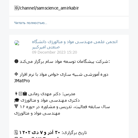
🆔/channel/samscience_amirkabir
Читать полностью…
انجمن علمی مهندسی مواد و متالورژی دانشگاه
صنعتی امیرکبیر
09 December 2023 15:20
🟠 شرکت پیشگامان توسعه مواد سام برگزار می‌کند:
🔷 دوره آموزشی شبیه سازی خواص مواد با نرم افزار
JMatPro
👨🏻‍🏫 مدرس: دکتر مهدی زمانی
🎓 دکتری مهندسی مواد و متالورژی
🔻 ۱۶ سال سابقه فعالیت، تدریس و مشاوره در حوزه
مهندسی مواد و متالورژی
🗓 تاریخ برگزاری:
۳۰ آذر و ۷ دی ۱۴۰۲