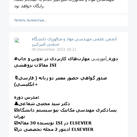
رایگان خواهد بود.
Читать полностью…
انجمن علمی مهندسی مواد و متالورژی دانشگاه
صنعتی امیرکبیر
06 December 2023 18:21
#دوره
_آموزشي
مهارت‌های کاربردی در تدوین و چاپ
مقالات پژوهشی ISI
🔖صدور گواهي حضور معتبر دو زبانه ( فارسي
+انگليسي)
مدرس دوره:
👤دکتر سید مجتبی شفاعی
☑️پسادکتری مهندسی مکانیک بیو سیستم دانشگاه
تهران
☑️نویسنده 30 مقاله ISI در ELSEVIER
☑️ادیتور 2 مجله تخصصی در ELSEVIER