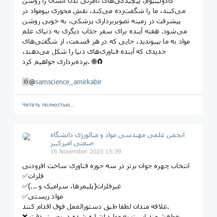
گادولینیوم، پیچیدگی‌های نامرئی بدن انسان را روشن
می‌کنند، ما را شگفت‌زده می‌کند، نقش محوری بیومواد در
پیشرفت در زمینه تصویربرداری پزشکی، به خوبی روشن
می‌شود. هفته آینده برای سفر جذاب دیگری به دنیای علم
مواد به ما بپیوندید، جایی که در هر قسمت، از شگفتی‌های
جدیدی که آینده فناوری‌های دنیا را شکل می‌دهند،
پرده‌برداری خواهیم کرد. 🌐🧲
🆔@
samscience_amirkabir
Читать полностью…
انجمن علمی مهندسی مواد و متالورژی دانشگاه
صنعتی امیرکبیر
16 November 2023 13:39
انتخاب چهره جوان برتر در سه حوزه فناوری ساخت افزودنی
✅فلزات
✅غیرفلزات(پلیمرها، سرامیک و ...)
✅مواد زیستی
علاقه مندان لطفا طبق دستورالعمل فوق اقدام کنند.
❌ خواهشمند است به موارد اشاره شده در پوستر دقت