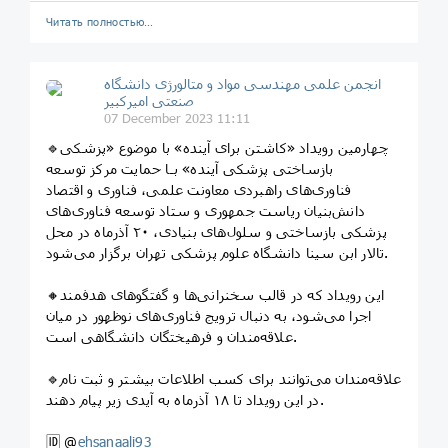
Читать полностью…
انجمن علمی مهندسی مواد و متالورژی دانشگاه
صنعتی امیرکبیر
07 December 2023 11:11
🔹چهارمین رویداد «کاشتن برای آینده» با موضوع «پزشکی
بازساختی پزشکی آینده» بـا حمایت مرکز توسعه
فناوری‌های راهبردی معاونت علمی، فناوری و اقتصاد
دانش‌بنیان ریاست‌ جمهوری و ستاد توسعه فناوری‌های
پزشکی بازساختی و سلول‌های بنیادی، ۲٠ آذرماه در محل
تالار ابن سینا دانشگاه علوم پزشکی تهران برگزار می‌شود.
🔸این رویداد که در قالب سخنرانی‌ها و گفتگوهای هدفمند
اجرا می‌شود، به دنبال ترویج فناوری‌های نوظهور در میان
علاقه‌مندان و فرهیختگان دانشگاهی است.
🔹علاقه‌مندان می‌توانند برای کسب اطلاعات بیشتر و ثبت نام
در این رویداد تا ۱۸ آذر‌ماه به آیدی زیر پیام دهند.
🆔 @
ehsanaali93