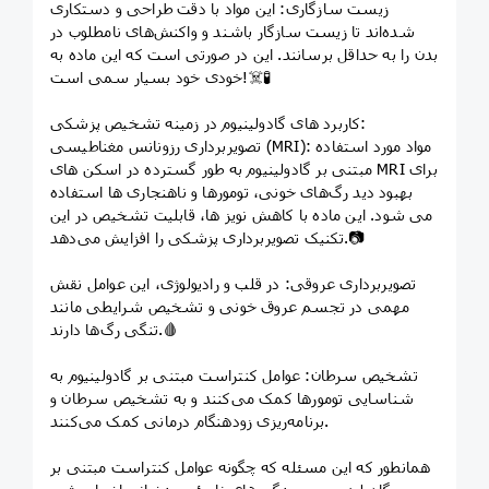
زیست سازگاری: این مواد با دقت طراحی و دستکاری
شده‌اند تا زیست سازگار باشند و واکنش‌های نامطلوب در
بدن را به حداقل برسانند. این در صورتی است که این ماده به
خودی خود بسیار سمی است!☠️🧪
کاربرد های گادولینیوم در زمینه تشخیص پزشکی:
تصویربرداری رزونانس مغناطیسی (MRI): مواد مورد استفاده
مبتنی بر گادولینیوم به طور گسترده در اسکن های MRI برای
بهبود دید رگ‌های خونی، تومورها و ناهنجاری ها استفاده
می شود. این ماده با کاهش نویز ها، قابلیت تشخیص در این
تکنیک تصویربرداری پزشکی را افزایش می‌دهد.📷
تصویربرداری عروقی: در قلب و رادیولوژی، این عوامل نقش
مهمی در تجسم عروق خونی و تشخیص شرایطی مانند
تنگی رگ‌ها دارند.🩸
تشخیص سرطان: عوامل کنتراست مبتنی بر گادولینیوم به
شناسایی تومورها کمک می‌کنند و به تشخیص سرطان و
برنامه‌ریزی زودهنگام درمانی کمک می‌کنند.
همانطور که این مسئله که چگونه عوامل کنتراست مبتنی بر