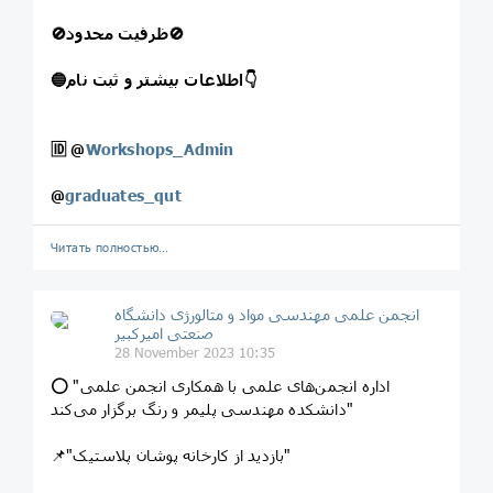
🚫ظرفیت محدود🚫
🔵اطلاعات بیشتر و ثبت نام👇
🆔
@
Workshops_Admin
@
graduates_qut
Читать полностью…
انجمن علمی مهندسی مواد و متالورژی دانشگاه
صنعتی امیرکبیر
28 November 2023 10:35
⭕️ "اداره انجمن‌های علمی با همکاری انجمن علمی
دانشکده مهندسی پلیمر و رنگ برگزار می‌کند"
📌"بازدید از کارخانه پوشان پلاستیک"