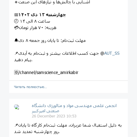
🔹آشنایی با چالش‌ها و نیازهای این صنعت
چهارشنبه ۱۳ دی ۱۴۰۲
📅
🕗 ساعت ۸ الی ۱۴
💳هزینه: ۷۰ هزار تومان
🔔مهلت ثبت‌نام: تا پایان روز جمعه ۸ دی
AUT_SS
📌جهت کسب اطلاعات بیشتر و ثبت‌نام به آیدی @
پیام دهید.
🆔/channel/samscience_amirkabir
Читать полностью…
انجمن علمی مهندسی مواد و متالورژی دانشگاه
صنعتی امیرکبیر
26 December 2023 10:53
📌به دلیل استقبال شما عزیزان، مهلت ثبت‌نام کارگاه تا پایان
روز چهارشنبه تمدید شد.