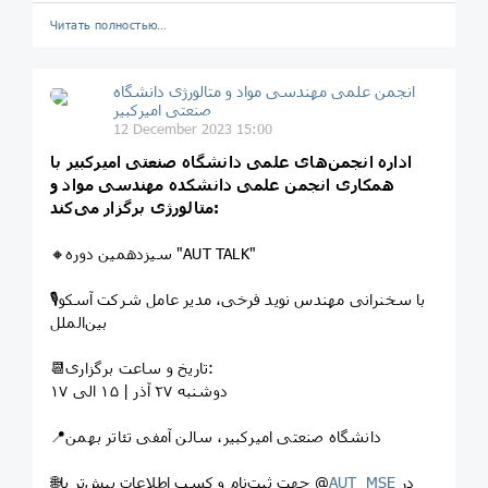
Читать полностью…
انجمن علمی مهندسی مواد و متالورژی دانشگاه
صنعتی امیرکبیر
12 December 2023 15:00
اداره انجمن‌های علمی دانشگاه صنعتی امیرکبیر با
همکاری انجمن علمی دانشکده مهندسی مواد و
متالورژی برگزار می‌کند:
🔸سیزدهمین دوره "AUT TALK"
🎙با سخنرانی مهندس نوید فرخی، مدیر عامل شرکت آسکو
بین‌الملل
📆تاریخ و ساعت برگزاری:
دوشنبه ۲۷ آذر | ۱۵ الی ۱۷
📍دانشگاه صنعتی امیرکبیر، سالن آمفی تئاتر بهمن
در
AUT_MSE
🌐جهت ثبت‌نام و کسب اطلاعات بیش‌تر با @