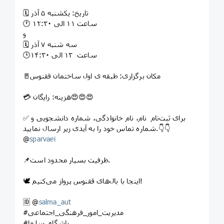
🗓 تاریخ: یکشنبه ۵ آذر
🕐 ساعت ۱۱ الی ۱۲:۳۰
و
🗓 سه شنبه ۷ آذر
🕒ساعت ۱۳ الی ۱۴:۳۰
🚪مکان برگزاری: طبقه ی اول ساختمان ققنوس
💳 هزینه: رایگان😍😍😍
✅ برای ثبت‌نام نام، نام خانوادگی، شماره دانشجویی و
شماره تماس خود را به آیدی زیر ارسال نمایید.👇👇
@
sparvaei
📌ظرفیت بسیار محدود است.
🕊 اینجا با بال‌های ققنوس پرواز می‌کنیم!
🆔 @
salma_aut
#مدیریت_امور_فرهنگی_اجتماعی
#باشگاه_سلما