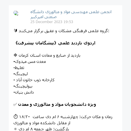
انجمن علمی مهندسی مواد و متالورژی دانشگاه
صنعتی امیرکبیر
25 December 2023 19:53
🔰 گروه علمی فرهنگی مشکات و عقیق برگزار‌ می‌کنند:
اردوی بازدید علمی《پیشگامان پیشرفت》
🔷 بازدید از صنایع و معادن استان کرمان
▪️معدن مس میدوک
▫️تغلیظ
▪️لیچینگ
▫️ کارخانه ذوب خاتون آباد
▪️بیولیچینگ
▫️دانش بنیان
ویژه دانشجویان مواد و متالورژی و معدن
✅
⏱ زمان و مکان حرکت: چهارشنبه ۶ ام دی ساعت ۱۸:۳۰
از مقابل دانشکده مواد و متالورژی
🔅 بازگشت: ظهر جمعه ۸ ام دی