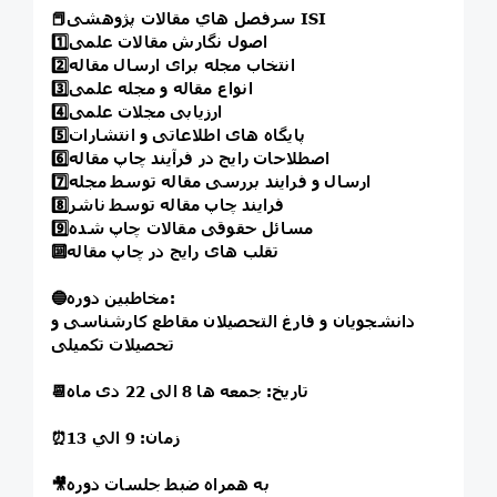
📕سر‌فصل هاي مقالات پژوهشی ISI
1️⃣اصول نگارش مقالات علمی
2️⃣انتخاب مجله برای ارسال مقاله
3️⃣انواع مقاله و مجله علمی
4️⃣ارزیابی مجلات علمی
5️⃣پایگاه های اطلاعاتی و انتشارات
6️⃣اصطلاحات رایج در فرآیند چاپ مقاله
7️⃣ارسال و فرایند بررسی مقاله توسط مجله
8️⃣فرایند چاپ مقاله توسط ناشر
9️⃣مسائل حقوقی مقالات چاپ شده
🔟تقلب های رایج در چاپ مقاله
🔵مخاطبین دوره:
دانشجویان و فارغ التحصیلان مقاطع کارشناسی و
تحصیلات تکمیلی
📆تاريخ: جمعه ها 8 الی 22 دی ماه
⏰زمان: 9 الي 13
🎥به همراه ضبط جلسات دوره