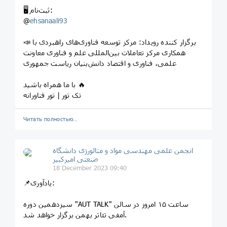
🖥️ ثبت‌نام:
@
ehsanaali93
📣 برگزار کننده رویداد: مرکز توسعه فناوری‌های راهبردی با
همکاری مرکز تعاملات بین‌المللی علم و فناوری معاونت
علمی، فناوری و اقتصاد دانش‌بنیان ریاست‌ جمهوری
با ما همراه باشید 🔥
تک تور | تور فناورانه
Читать полностью…
انجمن علمی مهندسی مواد و متالورژی دانشگاه
صنعتی امیرکبیر
18 December 2023 09:40
📌یادآوری:
سیزدهمین دوره "AUT TALK" ساعت ۱۵ امروز در سالن
آمفی تئاتر بهمن برگزار خواهد شد.