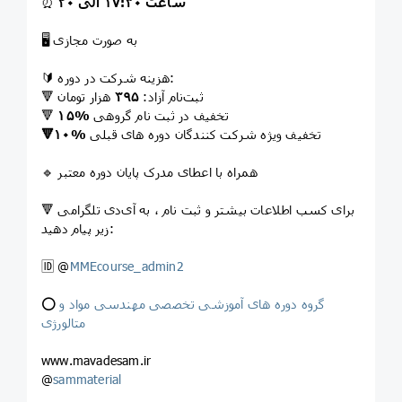
ساعت ۱۷:۳۰
الی
۲۰
⏰
🖥 به صورت مجازی
🔰 هزینه شرکت در دوره:
🔻 ثبت‌نام آزاد:
۳۹۵
هزار تومان
تخفیف در ثبت نام گروهی
۱۵%
🔻
تخفیف ویژه شرکت کنندگان دوره های قبلی
🔻۱۰%
🔹 همراه با اعطای مدرک پایان دوره معتبر
🔻 برای کسب اطلاعات بیشتر و ثبت نام ، به آی‌دی تلگرامی
زیر پیام دهید:
🆔 @
MMEcourse_admin2
گروه دوره های آموزشی تخصصی مهندسی مواد و
⭕️
متالورژی
www.mavadesam.ir
@
sammaterial