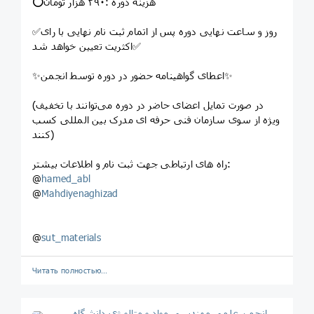
⭕️هزینه دوره :۲۹۰ هزار تومان
✅روز و ساعت نهایی دوره پس از اتمام ثبت نام نهایی با رای
اکثریت تعیین خواهد شد✅
✨اعطای گواهینامه حضور در دوره توسط انجمن✨
(در صورت تمایل اعضای حاضر در دوره می‌توانند با تخفیف
ویژه از سوی سازمان فنی حرفه ای مدرک بین المللی کسب
کنند)
راه های ارتباطی جهت ثبت نام و اطلاعات بیشتر:
@
hamed_abl
@
Mahdiyenaghizad
@
sut_materials
Читать полностью…
انجمن علمی مهندسی مواد و متالورژی دانشگاه