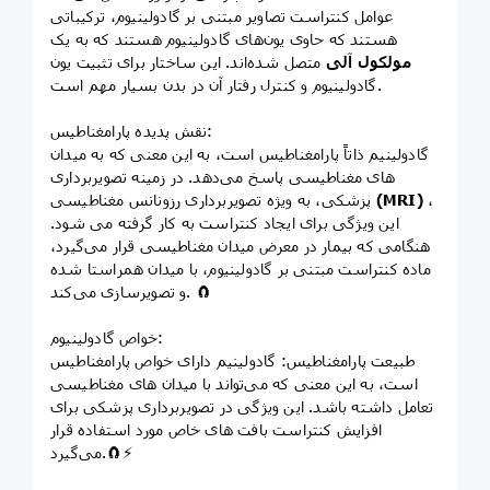
عوامل کنتراست تصاویر مبتنی بر گادولینیوم، ترکیباتی
هستند که حاوی یون‌های گادولینیوم هستند که به یک
مولکول آلی
متصل شده‌اند. این ساختار برای تثبیت یون
گادولینیوم و کنترل رفتار آن در بدن بسیار مهم است.
نقش پدیده پارامغناطیس:
گادولینیم ذاتاً پارامغناطیس است، به این معنی که به میدان
های مغناطیسی پاسخ می‌دهد. در زمینه تصویربرداری
،
(MRI)
پزشکی، به ویژه تصویربرداری رزونانس مغناطیسی
این ویژگی برای ایجاد کنتراست به کار گرفته می شود.
هنگامی که بیمار در معرض میدان مغناطیسی قرار می‌گیرد،
ماده کنتراست مبتنی بر گادولینیوم، با میدان همراستا شده
و تصویرسازی می‌کند. 🧲
خواص گادولینیوم:
طبیعت پارامغناطیس: گادولینیم دارای خواص پارامغناطیس
است، به این معنی که می‌تواند با میدان های مغناطیسی
تعامل داشته باشد. این ویژگی در تصویربرداری پزشکی برای
افزایش کنتراست بافت های خاص مورد استفاده قرار
می‌گیرد.🧲⚡️