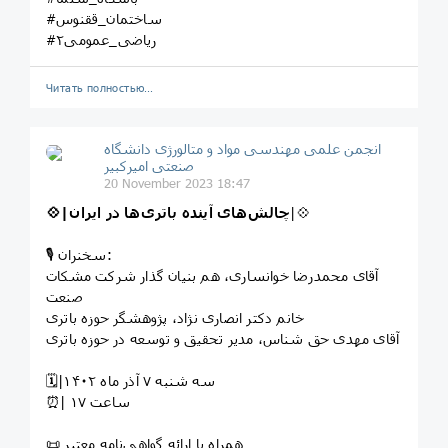
#ساختمان_ققنوس
#ریاضی_عمومی۲
Читать полностью…
انجمن علمی مهندسی مواد و متالورژی دانشگاه
صنعتی امیرکبیر
20 November 2023 18:47
|💠
💠|چالش‌های
آینده باتری‌ها در ایران
🎙 سخنران:
آقای محمدرضا خوانساری، هم بنیان گذار شرکت مشکات
صنعت
خانم دکتر انصاری نژاد، پژوهشگر حوزه باتری
آقای مهدی حق شناس، مدیر تحقیق و توسعه در حوزه باتری
🗓|سه شنبه ۷ آذر ماه ۱۴۰۲
⏰| ساعت ۱۷
📜 همراه با ارائه گواهی‌نامه معتبر