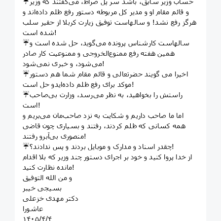
☔️حساب وزیر سابق، باشد سر پل صراط، می‌گفتند که وزیر
و قائم مقام او و مدیر کل مربوطه دستور رفع ظلم داده‌اند و
هرگز رفع نشد! و سالهاست توفیق زیارت کربلا از حقیر سلب
شده است!
☔️سالهاست کارشناس پرونده می‌گوید، حل شده است و
همین هفته رفع ممنوع‌الخروجی و ممنوعیت کار صادر
می‌شود، و خبری نمی‌شود!
☔️اخیرا می گویند حضرتعالی و قائم مقام شما هم دستور
موکد برای رفع ظلم داده‌ایدو حل است!
☔️راستش را بخواهید، به نظر می‌رسد، وزارت بی‌صاحب
است!
اما ما صاحب داریم و شکایت به نزد صاحب‌مان می‌بریم و
همه کسانی که ظلم کردند، رفتند و بسیاری چون قاضی
منصوری بی‌آبرو رفتند!
☔️چقدر اسناد و مدارک و موبایل بردند و پس ندادند؟!
از خدا پروا کنید و خود بر اجرای دستور چند وزیر که بلا اقدام
مانده نظارت کنید!
و من الله التوفیق
بسیجی خیبر
دکتر مهدی خزعلی
عاشورا
١۴٠۵/۴/۴