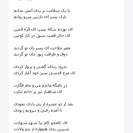
با یک سلامت بر زدی آتش بجانم
نازک پسر ای نازنین سرو روانم
ای نوزده ساله پسر، ای قرّه العین
ای حائز قصب سبق در کار کونین
مصر ملاحت ای پسر زان تو گردید
ذوق و ظرافت زیور جان تو گردید
بدرود زندان گفتی و پرواز کردی
ای مرغ قدسی سیر خود آغاز کردی
در دامگه ماندم من و مام فگارت
ای شاهباز تیز پر جانم نثارت
بعد از دو عشره از پدر یادی نمودی
نا آمده رفتی و نیرویم ربودی
ای کامجو کام ترا شهد شهادت
شیرین بدی همواره از بدو ولادت