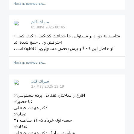
Читать полностью…
سرای قلم
05 June 2026 06:45
متاسفانه دور و بر مسئولین ما جماعت کت‌کش و کیف کش و
چتر‌کش و ... جمع شده اند!
و حاصل این که گاو پیش بعضی مسئولین، افلاطون است!
Читать полностью…
سرای قلم
27 May 2026 13:19
✅فارغ از ساختار، نقد بی پرده مسئولین!
✅با حضور:
دکتر مهدی خزعلی
✅زمان:
جمعه اول خرداد ١۴٠۵ ساعت ٢١
✅مکان:
ویراستی، اتاق دکتر مهدی خزعلی