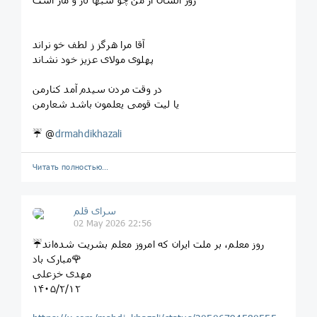
آقا مرا هرگز ز لطف خو نراند
پهلوی مولای عزیز خود نشاند
در وقت مردن سیدم آمد کنارمن
یا لیت قومی یعلمون باشد شعارمن
☔️ @
drmahdikhazali
Читать полностью…
سرای قلم
02 May 2026 22:56
☔️روز معلم، بر ملت ایران که امروز معلم بشریت شده‌اند
مبارک باد🌹
مهدی خزعلی
١۴٠۵/٢/١٢