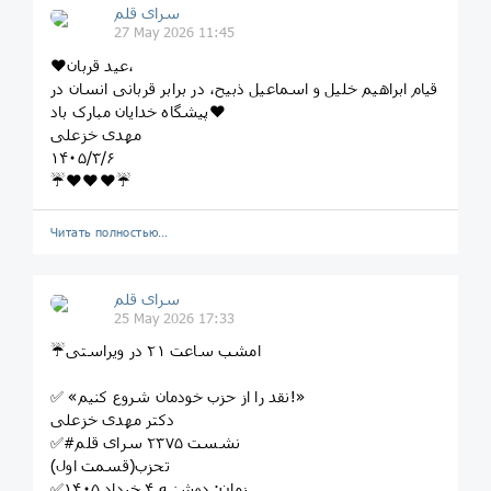
سرای قلم
27 May 2026 11:45
❤️عید قربان،
قیام ابراهیم خلیل و اسماعیل ذبیح، در برابر قربانی انسان در
پیشگاه خدایان مبارک باد❤️
مهدی خزعلی
١۴٠۵/٣/۶
☔️❤️❤️❤️☔️
Читать полностью…
سرای قلم
25 May 2026 17:33
☔️امشب ساعت ۲۱ در ویراستی
✅ «نقد را از حزب خودمان شروع کنیم!»
دکتر مهدی خزعلی
✅#نشست ٢٣٧۵ سرای قلم
تحزب(قسمت اول)
✅زمان: دوشنبه ۴ خرداد ١۴٠۵