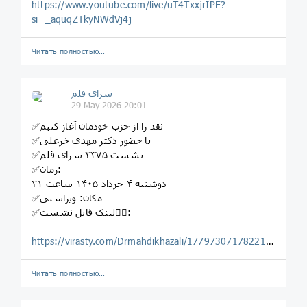
https://www.youtube.com/live/uT4TxxjrIPE?
si=_aquqZTkyNWdVj4j
Читать полностью…
سرای قلم
29 May 2026 20:01
✅نقد را از حزب خودمان آغاز کنیم
✅با حضور دکتر مهدی خزعلی
✅نشست ٢٣٧۵ سرای قلم
✅زمان:
دوشنبه ۴ خرداد ١۴٠۵ ساعت ٢١
✅مکان: ویراستی
✅لینک فایل نشست👇🏽:
https://virasty.com/Drmahdikhazali/1779730717822197192
Читать полностью…