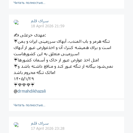
Читать полностью…
سرای قلم
18 April 2026 21:59
✍️ مهدی خزعلی:
☔️تنگه هرمز و باب المندب، آبهای سرزمینی ایران و یمن
است و برای همیشه کنترل آن و اخذعوارض عبور از آبهای
سرزمینی متعلق به این کشورهاست!
☔️مثل اخذ عوارض عبور از خاک و آسمان کشورها!
☔️نمی‌شود بیگانه از تنگه عبور کند و منافع داشته باشد و
مالک تنگه محروم باشد!
١۴٠۵/١/٢٩
☔️🌹🌹🌹☔️
@
drmahdikhazali
Читать полностью…
سرای قلم
17 April 2026 23:28