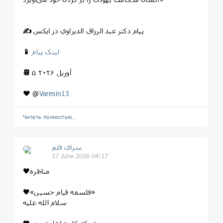
پیام دکتر عبد الرزاق الدیراوي در ایکس
✍️
لینک پیام
📱
۵ آوریل ۲۰۲۶
📆
❤️
@
Varesin13
Читать полностью…
سرای قلم
27 June 2026 04:17
🖤مناظره
🖤«فلسفه قیام حسین»
سلام الله علیه