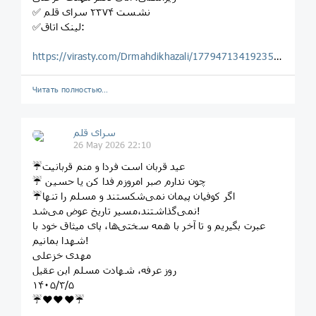
✅ نشست ٢٣٧۴ سرای قلم
✅لینک اتاق:
https://virasty.com/Drmahdikhazali/1779471341923509382
Читать полностью…
سرای قلم
26 May 2026 22:10
☔️عید قربان است فردا و منم قربانیت
☔️ چون ندارم صبر امروزم فدا کن یا حسین
☔️اگر کوفیان پیمان نمی‌شکستند و مسلم را تنها
نمی‌گذاشتند،مسیر تاریخ عوض می‌شد!
عبرت بگیریم و تا آخر با همه سختی‌ها، پای میثاق خود با
شهدا بمانیم!
مهدی خزعلی
روز عرفه، شهادت مسلم ابن عقیل
١۴٠۵/٣/۵
☔️❤️❤️❤️☔️