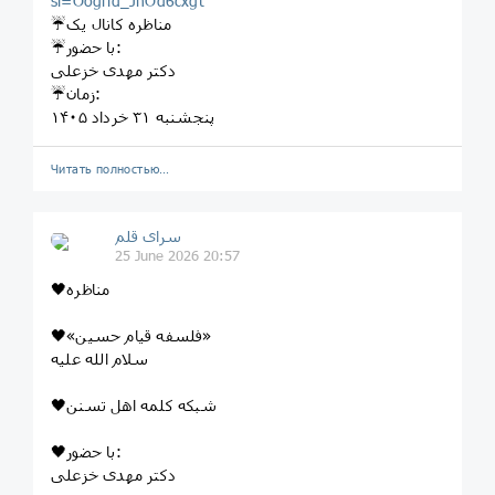
si=Oogrid_JnOd6cxgt
☔️مناظره کانال یک
☔️با حضور:
دکتر مهدی خزعلی
☔️زمان:
پنجشنبه ٣١ خرداد ١۴٠۵
Читать полностью…
سرای قلم
25 June 2026 20:57
🖤مناظره
🖤«فلسفه قیام حسین»
سلام الله علیه
🖤شبکه کلمه اهل تسنن
🖤با حضور:
دکتر مهدی خزعلی