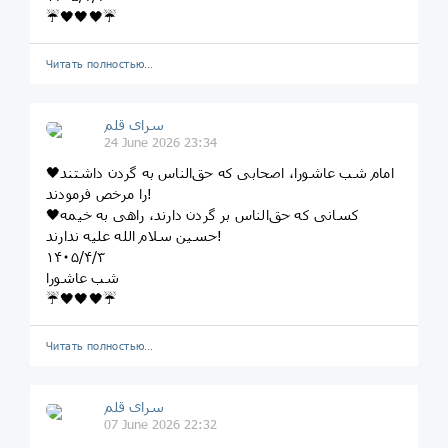
☔️🖤🖤🖤☔️
Читать полностью…
سرای قلم
24 June 2026 23:34
🖤امام شب عاشورا، اصحابی که حق‌الناس به گردن داشتند
را مرخص فرمودند!
🖤کسانی که حق‌الناس بر گردن دارند، راهی به خیمه
حسین سلام الله علیه ندارند!
۱۴۰۵/۴/۳
شب عاشورا
☔️🖤🖤🖤☔️
Читать полностью…
سرای قلم
07 June 2026 22:32