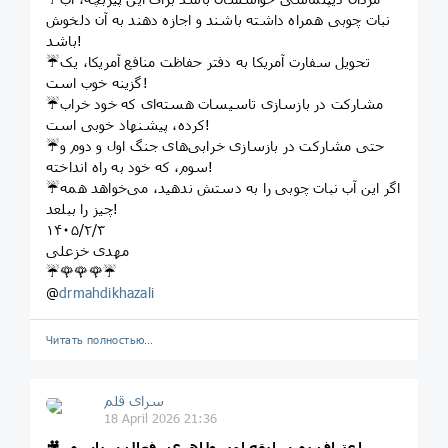
نبات چوبی همراه داشته باشند و اجازه دهند به آن دلخوش
باشد!
☔️تحویل سفارت آمریکا به دفتر حفاظت منافع آمریکا، یک
گزینه خوب است!
☔️مشارکت در بازسازی تاسیسات هسته‌ای که خود خراب
کرده، پیشنهاد خوبی است!
☔️حتی مشارکت در بازسازی خرابی‌های جنگ اول و دوم و
سوم، که خود به راه انداخته!
☔️اگر این آب نبات چوبی را به دستش ندهید، می‌خواهد همه
چیز را ببلعد!
١۴٠۵/٢/٣
مهدی خزعلی
☔️🌹🌹🌹☔️
@
drmahdikhazali
Читать полностью…
سرای قلم
18 April 2026 21:36
اعتراف بی‌سابقه امیر طاهری، فعال سیاسی
🎥