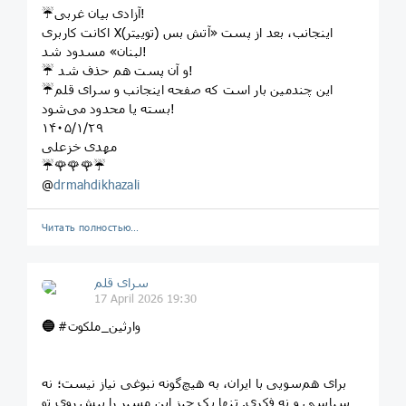
☔️آزادی بیان غربی!
اکانت کاربری X(توییتر) اینجانب، بعد از پست «آتش بس
لبنان» مسدود شد!
☔️ و آن پست هم حذف شد!
☔️این چندمین بار است که صفحه اینجانب و سرای قلم
بسته یا محدود می‌شود!
١۴٠۵/١/٢٩
مهدی خزعلی
☔️🌹🌹🌹☔️
@
drmahdikhazali
Читать полностью…
سرای قلم
17 April 2026 19:30
#وارثین_ملکوت
🔵
برای هم‌سویی با ایران، به هیچ‌گونه نبوغی نیاز نیست؛ نه
سیاسی و نه فکری. تنها یک چیز این مسیر را پیش روی تو