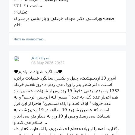
ساعت ٢١ تا ٢٣
✅مکان:
صفحه ویراستی دکتر مهدی خزعلی و باز پخش در سرای
قلم
Читать полностью…
سرای قلم
08 May 2026 20:32
❤️سالگرد شهادت برادرم❤️
امروز 19 اردیبهشت، چهل و یکمین سالگرد شهادت برادرم
است، دفتر شعر پدر را ورق می زدم، به روز هفتم خرداد
1357 رسیدم، یعنی دقیقاً 19 روز پس از شهادت حسین، باز
هم اعجاز عدد 19، به عدد " بسم الله الرحمن الرحیم" و به
عدد حروف " ایاک نعبد و ایاک نستعین" ماجرا از این قرار
است که حسین شهید 19 ساله، در 19 اردیبهشت به
شهادت می رسد و پس از 19 روز به دیدار پدر می آید و
سلام می کند و ...
بگذارید قصه را از زبان معظم له بشنویم، با اشعاری که از دل
جوشیده و بر لب جاری شده است، خیلی زیباست و در عین