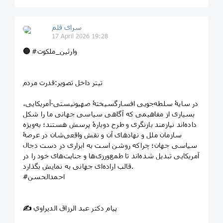
سرای قلم
17 April 2026 19:28
#وارثین_ملکوت
🔵
تیتر داخل تصویر:قدرت مردم
در سایۀ سلطه‌جویی افسارگسیختۀ صهیونیستی-آمریکایی،
بسیاری از مفاهیمی که آگاهی سیاسی جهانی ما را شکل
داده‌اند نیازمند بازنگری و طرح دوبارۀ پرسش هستند؛ به‌ویژه
سازمان ملل و نهادهای آن و نقش واقعی‌شان در عرصۀ
سیاسی جهان؛ چراکه روشن است به ابزاری در دست دجال
آمریکایی تبدیل شده‌اند تا طمع‌ورزی‌ها و جنایت‌های خود را در
قالب اراده‌ای جهانی به نمایش بگذارد.
#احمدالحسن
پیام دکتر عبد الرزاق الدیراوي
✍️