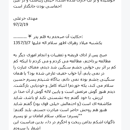
حماسی بودن جانگداز است!
مهدی خزعلی
97/2/19
........... ☔️ حکایت آن صبحدم به قلم پدر:
یکشنبه میلاد زهرای اطهر سلام اله علیها 1357/3/7
صبح پس از ادای فریضه و تعقیبات و انجام اموری دیگر به
مطالعه پرداختم، مطالعه می کردم و می کردم تا اینکه کم
کم بر اثر بی خوابی چشم سنگین شد دیدم، معنای عبارت را
در نمی یابم، آیا خواب خفیف عارض شده بود؟ یا همان
سنگینی چشم بوده نمی دانم، بناگاه شنیدم پسرم حسین
سلام می کند، یکه خوردم! انتباه کامل و خودیابی بازگشت.
دیدم هنوز گوش مرتعش است و پایین لاله گوش از آن صدا در
لرزش. با خود گفتم چه نشستی نکند او باشد، شاید
مکاشفه ای است (و احتمالش خیلی قوی بود) گفتم شاید
هنوز هم روحش حاضر است مبادرت جستم، بلند گفتم:
"پسرم؛ سلام، سلام امامان بر تو پسرم"
ناگهان اشکم بدامن ریخت و اخگرم در دل، بدین مناسبت این
اشعار را سرودم