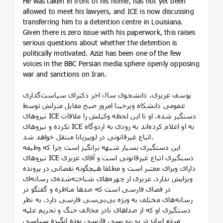
He was taken in front of his home, has not yet been
allowed to meet his lawyers, and ICE is now discussing
transferring him to a detention centre in Louisiana.
Given there is zero issue with his paperwork, this raises
serious questions about whether the detention is
politically motivated. Azizi has been one of the few
voices in the BBC Persian media sphere openly opposing
war and sanctions on Iran.
یوسف عزیزی، دانشجوی سال اخر دکترای سیاست‌گذاری
عمومی دانشکاه ویرجینا امروز صبح مقابل منزلش توسط
نیروهای ICE دستگیر شده. او تا این لحظه وکیلش را ملاقات
نکرده و نیروهای ICE به او اعلام کرده‌اند به زودی به اردوگاه
اتباع غیرقانونی در لوییزیانا منتقل خواهد شد.
این دستگیری بسیار شبهه برانگیز است چرا که وظیفه
نیروهای ICE دستگیری اتباع غیرقانونی است و آقای عزیزی
دارای ویزای معتبر است و مطلقا هیچگونه نقصانی در پرونده
ویزایش ندارد. عزیزی از چهره‌های شناخته‌شده‌ی رسانه‌ای
در فضای فارسی است که صدها مناظره و گفتگو در
رسانه‌های مختلف به ویژه بی‌بی‌سی فارسی دارد. به نظر
دستگیری او که از صداهای نادر مخالف جنگ و تحریم علیه
مردم ایران در بی‌بی‌سی فارسی بوده انگیزه سیاسی