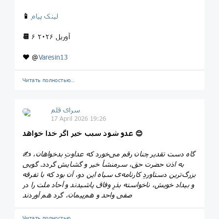
لینک پیام
📱
۶ آوریل ۲۰۲۶
📆
❤️
@
Varesin13
Читать полностью…
سرای قلم
17 April 2026 19:26
عدو شود سبب خیر اگر خدا خواهد 😊
گاه دست تقدیر چنان رقم می‌خورد که عداوتِ بدخواهان،
✍️
به اذن حضرت حق، سرمنشأ خیر و گشایش گردد. گویی
بزرگ‌ترین دستاوردِ کارنامه‌ی سیاه این دو، آن بود که با تفرقه
و بیداد خویش، ناخواسته بذرِ وفاق پاشیدند و آحاد ملت را در
صفی واحد و هم‌پیمان، گرد هم آوردند
Читать полностью…