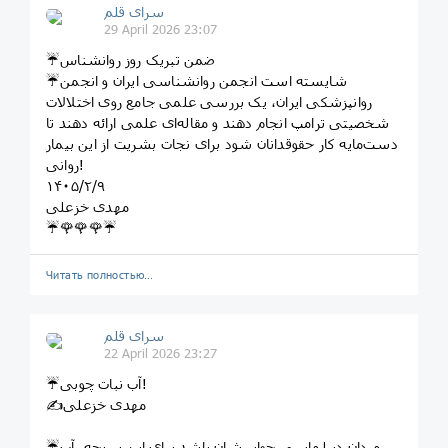
سرای قلم
29 April 2026 23:07
☔️ضمن تبریک روز روانشناس
☔️شایسته است انجمن روانشناسی ایران و انجمن
روانپزشکی ایران، یک بررسی علمی جامع روی اختلالات
شخصیتی ترامپ انجام دهند و مقاله‌ای علمی ارائه دهند تا
دست‌مایه کار حقوقدانان شود برای نجات بشریت از این بیمار
روانی!
١۴٠۵/٢/٩
مهدی خزعلی
☔️🌹🌹🌹☔️
Читать полностью…
سرای قلم
22 April 2026 23:27
☔️آب نبات چوبی!
✍️مهدی خزعلی
☔️مردان دیپلماسی حواسشان باشد برای این پیربچه، آب