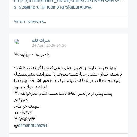
https://x.com/mahdi_khazali/status/2050679458055503922?
s=52&amp;t=NFjCBmoYgYsfqjEurAjBwA
Читать полностью…
سرای قلم
24 April 2026 14:30
☔️زامبی‌های پهلوی
اینها قدرت ندارند و چنین جنایت می‌کنند، اگر قدرت داشته
باشند، تکرار جشن چهارشنبه‌سوری با سوزاندن مدیرمسئول
روزنامه مخالف در پادگان دژبان مرکز با حضور اشرف پهلوی را
شاهد خواهیم بود!
☔️پیشاپیش از بازنشر الفاظ ناشایست فیلم عذرخواهی
می‌کنم!
مهدی خزعلی
١۴٠۵/٢/۴
☔️🥲🥲🥲☔️
@
drmahdikhazali