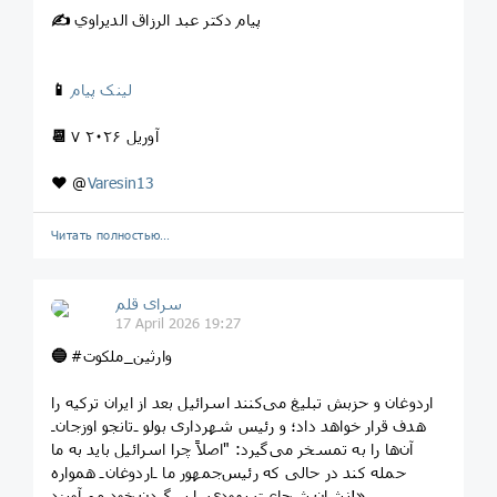
پیام دکتر عبد الرزاق الدیراوي
✍️
لینک پیام
📱
۷ آوریل ۲۰۲۶
📆
❤️
@
Varesin13
Читать полностью…
سرای قلم
17 April 2026 19:27
#وارثین_ملکوت
🔵
اردوغان و حزبش تبلیغ می‌کنند اسرائیل بعد از ایران ترکیه را
هدف قرار خواهد داد؛ و رئیس شهرداری بولو ـ‌تانجو اوزجان‌ـ
آن‌ها را به تمسخر می‌گیرد: "اصلاً چرا اسرائیل باید به ما
حمله کند در حالی که رئیس‌جمهور ما ـ‌اردوغان‌ـ همواره
نشان شجاعت یهودی را بر گردن خود می‌آویزد!»