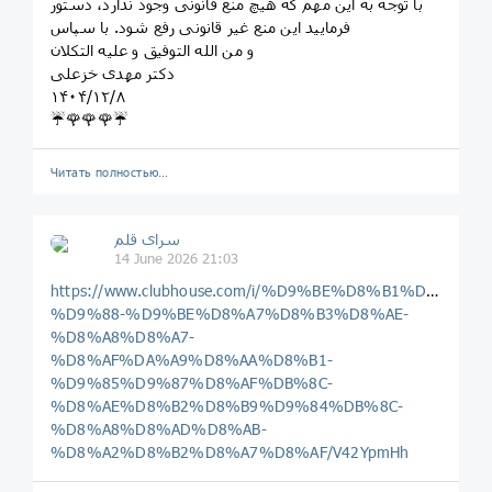
با توجه به این مهم که هیچ منع قانونی وجود ندارد، دستور
فرمایید این منع غیر قانونی رفع شود. با سپاس
و من الله التوفیق و علیه التکلان
دکتر مهدی خزعلی
۱۴۰۴/۱۲/۸
☔️🌹🌹🌹☔️
Читать полностью…
سرای قلم
14 June 2026 21:03
https://www.clubhouse.com/i/%D9%BE%D8%B1%D8%B3%
%D9%88-%D9%BE%D8%A7%D8%B3%D8%AE-
%D8%A8%D8%A7-
%D8%AF%DA%A9%D8%AA%D8%B1-
%D9%85%D9%87%D8%AF%DB%8C-
%D8%AE%D8%B2%D8%B9%D9%84%DB%8C-
%D8%A8%D8%AD%D8%AB-
%D8%A2%D8%B2%D8%A7%D8%AF/V42YpmHh