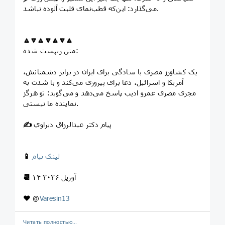
می‌گذارد: این‌که قطب‌نمای قلبت آلوده نباشد.
🔼
🔽
🔼
🔽
🔼
🔽
🔼
متن ریپست شده:
یک کشاورز مصری با سادگی برای ایران در برابر دشمنانش،
آمریکا و اسرائیل، دعا برای پیروزی می‌کند و با شدت به
مجری مصری عمرو ادیب پاسخ می‌دهد و می‌گوید: تو هرگز
نماینده ما نیستی.
پیام دکتر عبدالرزاق دیراوي
✍️
لینک پیام
📱
۱۴ آوریل ۲۰۲۶
📆
❤️
@
Varesin13
Читать полностью…