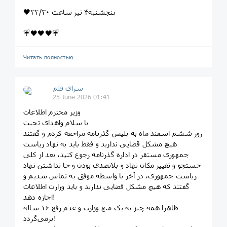
🖤پنجشنبه۴ تیر ساعت ٢٢/٣٠
☔️🖤🖤🖤☔️
Читать полностью…
سرای قلم
25 June 2026 01:41
وزیر محترم اطلاعات
با سلام واهدای تحیت
روز ششم اسفند ماه به پلیس گذرنامه مراجعه کردم و گفتند
هیچ مشکل قضایی ندارید و فقط باید به نهاد ریاست
جمهوری مستقر در اداره گذرنامه رجوع کنید، بعد از کلی
جستجو و تغییر مکان نهاد و بلاتصدی بودن و جا نداشتن نهاد
ریاست جمهوری، در آخر با واسطه موفق به تماس شدیم و
گفتند که هیچ مشکل قضایی ندارید و باید وزارت اطلاعات
اجازه دهد!
ظاهرا همه چیز به یک منع وزارت و عدم رفع ۱۶ ساله
برمی‌گردد!