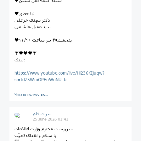
🖤شبکه کلمه اهل تسنن
🖤با حضور:
دکتر مهدی خزعلی
سید عقیل هاشمی
🖤پنجشنبه۴ تیر ساعت ٢٢/٣٠
☔️🖤🖤🖤☔️
لینک:
https://www.youtube.com/live/Hl236KIjuqw?
si=tdZ5WmOPEnWnNULb
Читать полностью…
سرای قلم
25 June 2026 01:41
سرپرست محترم وزارت اطلاعات
با سلام و اهدای تحیّت