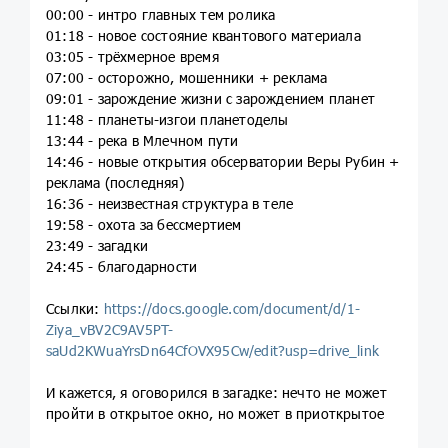
00:00 - интро главных тем ролика
01:18 - новое состояние квантового материала
03:05 - трёхмерное время
07:00 - осторожно, мошенники + реклама
09:01 - зарождение жизни с зарождением планет
11:48 - планеты-изгои планетоделы
13:44 - река в Млечном пути
14:46 - новые открытия обсерватории Веры Рубин +
реклама (последняя)
16:36 - неизвестная структура в теле
19:58 - охота за бессмертием
23:49 - загадки
24:45 - благодарности
Ссылки:
https://docs.google.com/document/d/1-
Ziya_vBV2C9AV5PT-
saUd2KWuaYrsDn64CfOVX95Cw/edit?usp=drive_link
И кажется, я оговорился в загадке: нечто не может
пройти в открытое окно, но может в приоткрытое