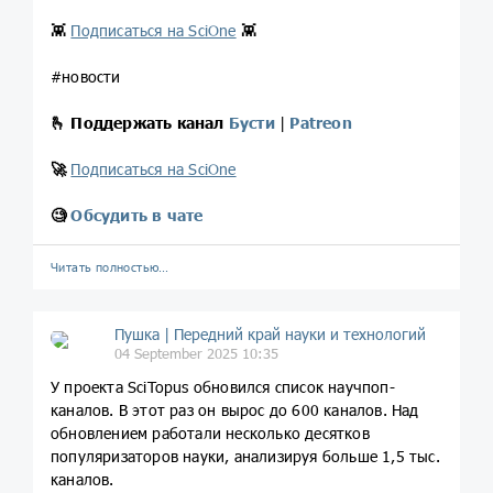
👾
Подписаться на SciOne
👾
#новости
🫰
Поддержать канал
Бусти
|
Patreon
🚀
Подписаться на SciOne
🧐
Обсудить в чате
Читать полностью…
Пушка | Передний край науки и технологий
04 September 2025 10:35
У проекта SciTopus обновился список научпоп-
каналов. В этот раз он вырос до 600 каналов. Над
обновлением работали несколько десятков
популяризаторов науки, анализируя больше 1,5 тыс.
каналов.