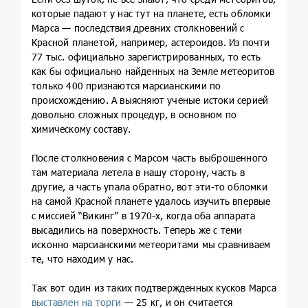
которые падают у нас тут на планете, есть обломки
Марса — последствия древних столкновений с
Красной планетой, например, астероидов. Из почти
77 тыс. официально зарегистрированных, то есть
как бы официально найденных на Земле метеоритов
только 400 признаются марсианскими по
происхождению. А выясняют ученые истоки серией
довольно сложных процедур, в основном по
химическому составу.
После столкновения с Марсом часть выброшенного
там материала летела в нашу сторону, часть в
другие, а часть упала обратно, вот эти-то обломки
на самой Красной планете удалось изучить впервые
с миссией “Викинг” в 1970-х, когда оба аппарата
высадились на поверхность. Теперь же с теми
исконно марсианскими метеоритами мы сравниваем
те, что находим у нас.
Так вот один из таких подтвержденных кусков Марса
выставлен на торги
— 25 кг, и он считается