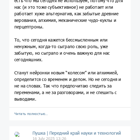
есть что мы сегодня не используем, потому что для
нас (и это тоже субъективное) не работает или
работает хуже альтернатив, как забытые древние
верования, алхимия, механические чудо-куклы и
перцептроны.
То, что сегодня кажется бессмысленным или
ненужным, когда-то сыграло свою роль, уже
забытую, но сыграло и очень важную для нас
сегодняшних.
Станут нейронки новым “колесом” или алхимией,
определится со временем и делом. Но не сегодня и
не на словах. Так что предпочитаю следить за
переменами, а не за разговорами, и не спешить с
выводами.
Читать полностью…
Пушка | Передний край науки и технологий
16 July 2025 13:26