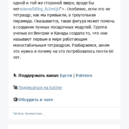
одной и той же стороной вверх, вроде бы
нет
scione/DEbg_fu3mQU
">. Особенно, если это не
тетраэдр, как мы привыкли, а треугольная
пирамида. Оказывается, такая фигура может помочь
в создании лунных посадочных модулей. Группа
ученых из Венгрии и Канады создала то, что они
называют первым в мире работающим
моностабильным тетраэдром. Разбираемся, зачем
это нужно и почему на это потребовалось почти 60
лет.
🫰
Поддержать канал
Бусти
|
Patreon
🚀
Подписаться на SciOne
🧐
Обсудить в чате
Читать полностью…