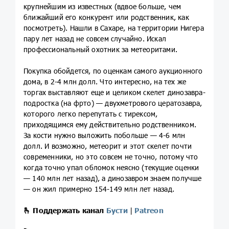
крупнейшим из известных (вдвое больше, чем
ближайший его конкурент или родственник, как
посмотреть). Нашли в Сахаре, на территории Нигера
пару лет назад не совсем случайно. Искал
профессиональный охотник за метеоритами.
Покупка обойдется, по оценкам самого аукционного
дома, в 2-4 млн долл. Что интересно, на тех же
торгах выставляют еще и целиком скелет динозавра-
подростка (на фрто) — двухметрового цератозавра,
которого легко перепутать с тирексом,
приходящимся ему действительно родственником.
За кости нужно выложить побольше — 4-6 млн
долл. И возможно, метеорит и этот скелет почти
современники, но это совсем не точно, потому что
когда точно упал обломок неясно (текущие оценки
— 140 млн лет назад), а динозавром знаем получше
— он жил примерно 154-149 млн лет назад.
🫰
Поддержать канал
Бусти
|
Patreon