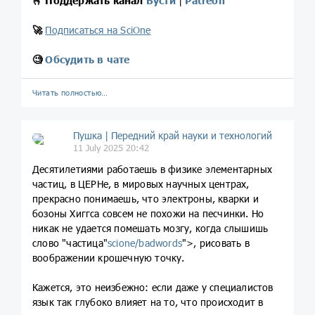
🫰
Поддержать канал
Бусти
|
Patreon
🚀
Подписаться на SciOne
🧐
Обсудить в чате
Читать полностью…
Пушка | Передний край науки и технологий
11 July 2025 20:42
Десятилетиями работаешь в физике элементарных
частиц, в ЦЕРНе, в мировых научных центрах,
прекрасно понимаешь, что электроны, кварки и
бозоны Хиггса совсем не похожи на песчинки. Но
никак не удается помешать мозгу, когда слышишь
слово "частица"
scione/badwords
">, рисовать в
воображении крошечную точку.
Кажется, это неизбежно: если даже у специалистов
язык так глубоко влияет на то, что происходит в