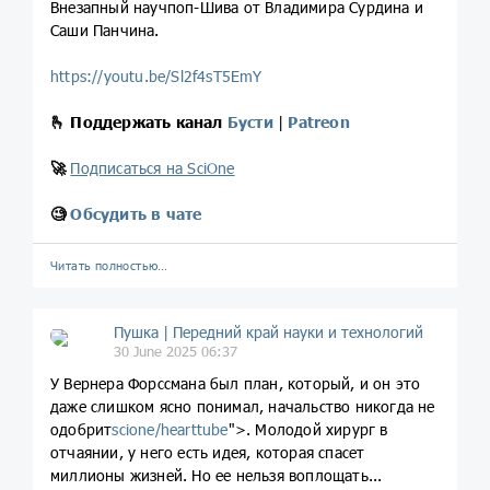
Внезапный научпоп-Шива от Владимира Сурдина и
Саши Панчина.
https://youtu.be/Sl2f4sT5EmY
🫰
Поддержать канал
Бусти
|
Patreon
🚀
Подписаться на SciOne
🧐
Обсудить в чате
Читать полностью…
Пушка | Передний край науки и технологий
30 June 2025 06:37
У Вернера Форссмана был план, который, и он это
даже слишком ясно понимал, начальство никогда не
одобрит
scione/hearttube
">. Молодой хирург в
отчаянии, у него есть идея, которая спасет
миллионы жизней. Но ее нельзя воплощать...