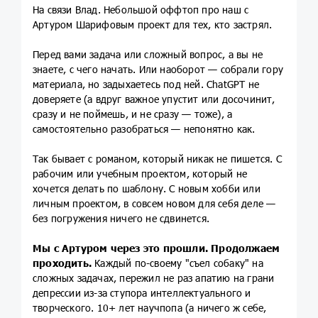
На связи Влад. Небольшой оффтоп про наш с
Артуром Шарифовым проект для тех, кто застрял.
Перед вами задача или сложный вопрос, а вы не
знаете, с чего начать. Или наоборот — собрали гору
материала, но задыхаетесь под ней. ChatGPT не
доверяете (а вдруг важное упустит или досочинит,
сразу и не поймешь, и не сразу — тоже), а
самостоятельно разобраться — непонятно как.
Так бывает с романом, который никак не пишется. С
рабочим или учебным проектом, который не
хочется делать по шаблону. С новым хобби или
личным проектом, в совсем новом для себя деле —
без погружения ничего не сдвинется.
Мы с Артуром через это прошли. Продолжаем
проходить.
Каждый по-своему "съел собаку" на
сложных задачах, пережил не раз апатию на грани
депрессии из-за ступора интеллектуального и
творческого. 10+ лет научпопа (а ничего ж себе,