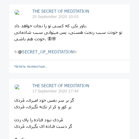
THE SECRET OF MEDITATION
20 September 2020 10:03
باور نکن که کسی تو را نجات خواهد داد.
تو خودت سبب رنجت هستی، پس میتوانی سبب شادمانی
خودت هم باشی. 🦋🌸
✨@
SECRET_OF_MEDITATION
✨
Читать полностью…
THE SECRET OF MEDITATION
17 September 2020 17:44
گر بر سر نفس خود امیری، مَردی
بر کور و کر ار نکته نگیری، مَردی
مَردی نبود فتاده را پای زدن
گر دست فتاده ای بگیری، مَردی