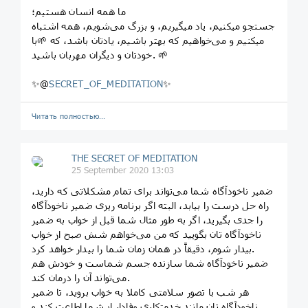
ما همه انسان هستیم؛
جستجو میکنیم، یاد میگیریم، و بزرگ می‌شویم، همه اشتباه
میکنیم و می‌خواهیم که بهتر باشیم، یادتان باشد، که 🌱با
خودتان و دیگران مهربان باشید. 🌱
✨@
SECRET_OF_MEDITATION
✨
Читать полностью…
THE SECRET OF MEDITATION
25 September 2020 13:03
ضمیر ناخودآگاه شما می‌تواند برای تمام مشکلاتی که دارید،
راه حل درست را بیابد، البته اگر برنامه ریزی ضمیر ناخودآگاه
را جدی بگیرید، اگر به طور مثال شما قبل از خواب به ضمیر
ناخودآگاه تان بگویید که من می‌خواهم شش صبح از خواب
بیدار شوم، دقیقاً در همان زمان شما را بیدار خواهد کرد.
ضمیر ناخودآگاه شما سازنده جسم شماست و خودش هم
می‌تواند آن را درمان کند.
هر شب با تصور سلامتی کاملا به خواب بروید، تا ضمیر
ناخودآگاه تان مانند خدمتکاری وفادار از شما اطاعت کند و