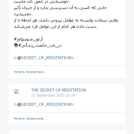
خوشبختی در عمق ذات ماست.
جایی که کسی به آن دسترسی ندارد و از چیزی تأثیر
نمی‌پذیرد.
وقتی سعادت وابسته به عوامل بیرونی باشد، هر لحظه با از
دست دادن هر کدام از این عوامل فرد می‌شکند.
#آرتور_شوپنهاور
📚#در_باب_حکمت_زندگی
✨@
SECRET_OF_MEDITATION
✨
Читать полностью…
THE SECRET OF MEDITATION
21 September 2020 20:30
✨@
SECRET_OF_MEDITATION
✨
Читать полностью…