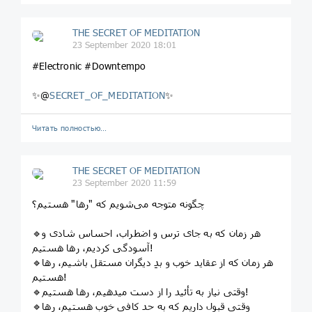
THE SECRET OF MEDITATION
23 September 2020 18:01
#Electronic #Downtempo
✨@
SECRET_OF_MEDITATION
✨
Читать полностью…
THE SECRET OF MEDITATION
23 September 2020 11:59
چگونه متوجه می‌شویم که "رها" هستيم؟
🔹هر زمان که به جای ترس و اضطراب، احساس شادی و
آسودگی کردیم، رها هستيم!
🔹هر زمان که از عقاید خوب و بدِ دیگران مستقل باشیم، رها
هستيم!
🔹وقتی نیاز به تأئید را از دست میدهیم، رها هستيم!
🔹وقتی قبول داریم که به حد کافی خوب هستیم، رها