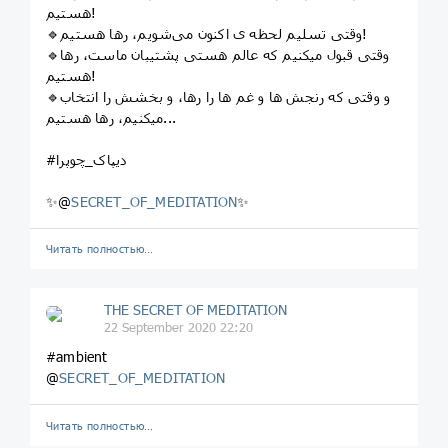
هستيم!
🔹وقتی تسلیم لحظه ی اکنون می‌شویم، رها هستيم!
🔹وقتی قبول میکنیم که عالم هستی پشتیبان ماست، رها
هستيم!
🔹و وقتی که رنجش ها و غم ها را رها، و بخشش را انتخاب
میکنیم، رها هستيم...
#دیپاک_چوپرا
✨@
SECRET_OF_MEDITATION
✨
Читать полностью…
THE SECRET OF MEDITATION
22 September 2020 22:20
#ambient
@
SECRET_OF_MEDITATION
Читать полностью…