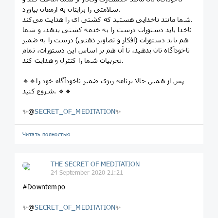
سلامتی را برایتان به ارمغان بیاورد.
شما مانند ناخدایی هستید که کشتی ای را هدایت می‌کند.
ناخدا باید دستورات درست را به خدمه کشتی بدهد، و شما
هم باید دستورات (افکار و تصاویر ذهنی) درست را به ضمیر
ناخودآگاه تان بدهید، تا آن هم بر اساس این دستورات، تمام
تجربیات شما را کنترل و هدایت کند.
🔸🔹پس از همین حالا برنامه ریزی ضمیر ناخودآگاه خود را
شروع کنید. 🔹🔸
✨@
SECRET_OF_MEDITATION
✨
Читать полностью…
THE SECRET OF MEDITATION
24 September 2020 21:21
#Downtempo
✨@
SECRET_OF_MEDITATION
✨