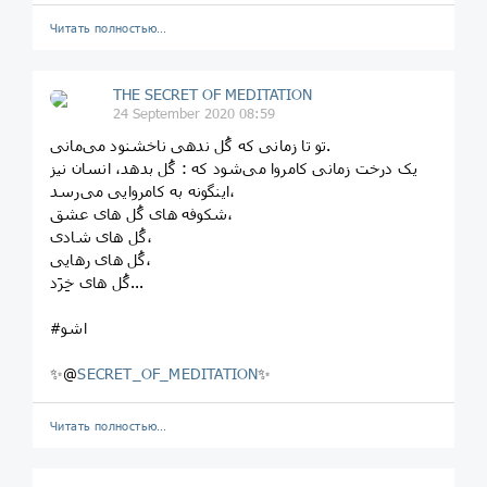
Читать полностью…
THE SECRET OF MEDITATION
24 September 2020 08:59
تو تا زمانی که گُل ندهی ناخشنود می‌مانی.
یک درخت زمانی کامروا می‌شود که : گُل بدهد، انسان نیز
اینگونه به کامروایی می‌رسد،
شکوفه های گُل های عشق،
گُل های شادی،
گُل های رهایی،
گُل های خِرَد...
#اشو
✨@
SECRET_OF_MEDITATION
✨
Читать полностью…