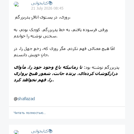
کتابخوانی📚
21 July 2026 08:45
‍ ‏روزی، در پستوی اتاقِ پدربزرگم،
ورقی فرسوده یافتم، به خط پدربزرگم. کوچک بودم، به
سختی نوشته را خواندم.
امّا هیچ معنائی فهم نکردم. مگر روزی که، زخمِ جهل را، در
جانِ خویش دانستم.
پدربزرگم نوشته بود:
تا زمانیکه باغِ وجود خود را، مأوای
درازگوشان کرده‌ای، پرندە جانت، شعور هیچ پروازی
را، فهم نخواهد کرد.
@
shafiazad
Читать полностью…
کتابخوانی📚