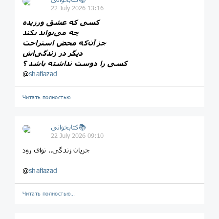
22 July 2026 13:16
کسی که عشق ورزیده
چه می‌تواند بکند
جز آن‌که محض استراحت
دیگر در زندگی‌اش
کسی را دوست نداشته باشد ؟
@
shafiazad
Читать полностью…
کتابخوانی📚
22 July 2026 09:10
جریان زندگی.. نوای رود
@
shafiazad
Читать полностью…