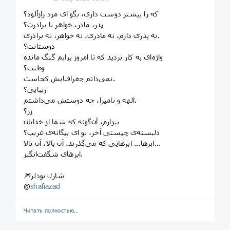
که را بیشتر دوست داری، بگو ای مرد رازآلود؟
پدر، مادر، خواهر یا برادرت؟
نه پدری دارم، نه مادری، نه خواهر، نه برادری.
دوستانت؟
واژه‌ای به کار بردید که تا امروز برایم گنگ مانده
وطنت؟
نمی‌دانم جغرافیایش کجاست.
زیبایی؟
الهه و نامیرا، چه دوستش می‌داشتم.
زر؟
بیزارم، آن‌گونه که شما از خدایان
دلبسته‌ی چیستی آخر، تو ای بیگانه‌ی غریب؟
ابرها... ابرهایی که می‌گذرند، آن بالا، آن بالا...
ابرهای شگفت‌انگیز.
🎆شارل بودلر
@
shafiazad
Читать полностью…