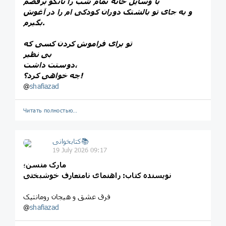
با وسایل خانه تمام شب را تانگو برقصم
و به جای تو بالشتک دوران کودکی ام را در آغوش
بگیرم.
تو برای فراموش کردن کسی که
بی نظیر
دوستت داشت،
چه خواهی کرد؟!
@
shafiazad
Читать полностью…
کتابخوانی📚
19 July 2026 09:17
مارک منسن؛
نویسنده کتاب: راهنمای نامتعارف خوشبختی
فرق عشق و هیجان رومانتیک
@
shafiazad