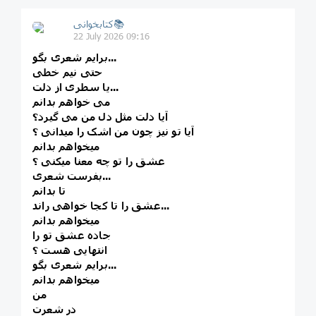
کتابخوانی📚
22 July 2026 09:16
برایم شعری بگو...
حتی نیم خطی
یا سطری از دلت...
می خواهم بدانم
آیا دلت مثل دل من می گیرد؟
آیا تو نیز چون من اشک را میدانی ؟
میخواهم بدانم
عشق را تو چه معنا میکنی ؟
بفرست شعری...
تا بدانم
عشق را تا کجا خواهی راند...
میخواهم بدانم
جاده عشق تو را
انتهایی هست ؟
برایم شعری بگو...
میخواهم بدانم
من
در شعرت