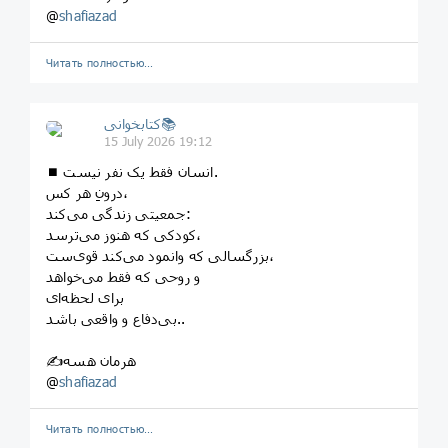
@
shafiazad
Читать полностью…
کتابخوانی📚
15 July 2026 19:12
⏹ انسان فقط یک نفر نیست.
درونِ هر کس،
جمعیتی زندگی می‌کند:
کودکی که هنوز می‌ترسد،
بزرگسالی که وانمود می‌کند قوی‌ست،
و روحی که فقط می‌خواهد
برای لحظه‌ای
بی‌دفاع و واقعی باشد..
✍هرمان هسه
@
shafiazad
Читать полностью…