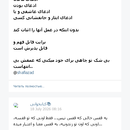
ادعای بودن
ادعای عاشقی و یا
ادعای ایثار و جانفشانی کسی
بدون اینکه در عمل آنها را اثبات کند
برایت قابل فهم و
قابل پذیرش است
بی شک تو چاهی برای خود میکنی که عمقش بی
انتهاست..
@
shafiazad
Читать полностью…
کتابخوانی📚
18 July 2026 08:16
یه قفس خالی که قفس نیس... فقط اونی که تو قفسه،
اونی که اون تو زندونیه، به قفس معنا و اعتبار میده...