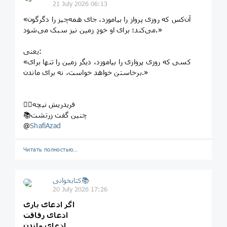
21 July 2026 06:13
«آن‌کس که روزی پرواز را بیاموزد، جای همه‌چیز را دگرگون
می‌کند؛ برای او خودِ زمین نیز سبک می‌شود.»
یعنی:
«کسی که روزی پروازی را بیاموزد، دیگر زمین را تنها برای
برخاستن خواهد خواست، نه برای ماندن.»
✍🏼فریدریش نیچه
📚چنین گفت زرتشت
@
ShafiAzad
Читать полностью…
کتابخوانی📚
20 July 2026 17:26
اگر ادعای یاری
ادعای رفاقت
ادعای ماندن