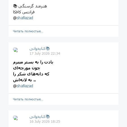
📚 هنرمند‌ گرسنگی
فرانتس کافکا
@
shafiazad
Читать полностью…
کتابخوانی📚
17 July 2026 22:34
یادت را به بستر میبرم
چون مورچه‌ای
که دانه‌های شکر را
به لانه‌اش ..
@
shafiazad
Читать полностью…
کتابخوانی📚
16 July 2026 18:25