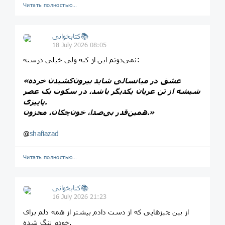
Читать полностью…
کتابخوانی📚
18 July 2026 08:05
نمی‌دونم این از کیه ولی خیلی درسته:
«عشق در میانسالی شاید بیرون‌کشیدن خرده
شیشه از تن عریان یکدیگر باشد، در سکوت یک عصر
پاییزی.
همین‌قدر بی‌صدا، خون‌چکان، محزون.»
@
shafiazad
Читать полностью…
کتابخوانی📚
16 July 2026 21:23
از بین چیزهایی که از دست دادم بیشتر از همه دلم برای
خودم تنگ شده.