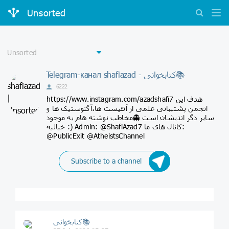
Unsorted
Telegram-канал shafiazad - کتابخوانی📚
6222
https://www.instagram.com/azadshafi7 هدف این
انجمن پشتیبانی علمی از آتئیست ها،آگنوستیک ها و
سایر دگر اندیشان است 👻مخاطب نوشته هام یه موجود
خیالیه :) Admin: @ShafiAzad7 کانال های ما:
@PublicExit @AtheistsChannel
Subscribe to a channel
کتابخوانی📚