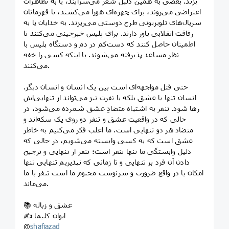
بزند. بعضی به همین دلیل شعر می‌سُرایند، یا به تظاهرات
اعتراضی می‌روند، برای چهره‌ای هورا می‌کشند، با قهرمانان
سریال‌های تلویزیونی طرح دوستی می‌ریزند. به خدایان یا به
رفاقت انقلابی باور دارند. برای پلیس خبرچینی می‌کنند تا
اطمینان حاصل کنند که دست‌کم در دم و دستگاه پلیس با
نظر مساعد پذیرفته می‌شوند. یا اینکه کسی را خفه
می‌کنند.
حتی قتل مواجهه‌ای است بین یک انسان و انسان دیگر.
انسان تنها با عشق بلکه با نفرت نیز می‌تواند از تنهایی‌اش
رها شود‌. تنفر به اشتباه متضادِ عشق شمرده می‌شود، در
حالی که در واقعیت عشق و تنفر دو روی یک سکه‌اند‌ و
متضاد هر دو تنهایی است. ما اغلب فکر می‌کنیم به خاطر
عشق است که به کسی وابسته می‌شویم، در حالی که
دلیل وابستگی ما تنها تنفر است؛ تنفر از تنهایی و ترجیح
دادن آن فرد بر تنهایی و تا زمانی که نپذیریم تنهایی تنها
امکان یا در واقع ضرورت و سرنوشت محتوم ما است تنفر با ما
می‌ماند.
📚 عشق و زباله
✍ ایوان کلیما
@
shafiazad