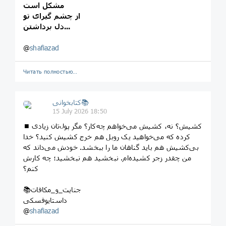
مشکل است
از چشم گیرای تو
دل برداشتن...
@
shafiazad
Читать полностью…
کتابخوانی📚
15 July 2026 18:50
⏹ کشیش؟ نه، کشیش می‌خواهم چه‌کار؟ مگر پول‌تان زیادی
کرده که می‌خواهید یک روبل هم خرج کشیش کنید؟ خدا
بی‌کشیش هم باید گناهان ما را ببخشد. خودش می‌داند که
من چقدر زجر کشیده‌ام. نبخشید هم نبخشید؛ چه کارش
کنم؟
📚جنایت_و_مکافات
داستایوفسکی
@
shafiazad