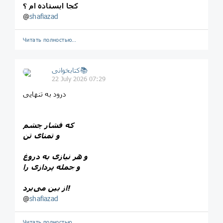
کجا ایستاده ام ؟
@
shafiazad
Читать полностью…
کتابخوانی📚
22 July 2026 07:29
درود به تنهایی
که فشار چشم
و تمنای تن
و هر نیازی به دروغ
و جمله پردازی را
از بین می‌برد!
@
shafiazad
Читать полностью…