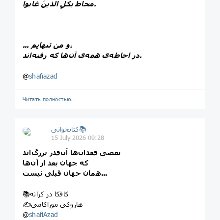
‏محاط بكلِ الذينَ غابوا.
... و من تنهایم،
در احاطه‌ی همه‌ی آن‌ها که رفته‌اند.
@
shafiazad
Читать полностью…
کتابخوانی📚
15 July 2026 09:28
بعضی فقدان‌ها آن‌قدر بزرگ‌اند
که جهان بعد از آن‌ها
همان جهان قبلی نیست...
📚کافکا در کرانه
✍هاروکی موراکامی
@
shafiAzad