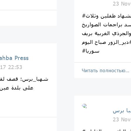
23 Nov
#شهبا_برس | ناشطون: استشهاد طفلين وثلاث
د براجمات الصواريخ
لجرذي الغربية بريف
#سوريا
شهبا برس | Press
17 22:53
Читать полностью…
على بلدة عين 
23 Nov