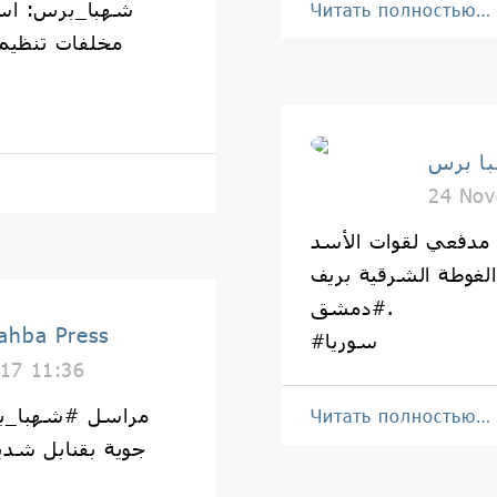
Читать полностью…
مخلفات تنظيم
24 Nov
دفعي لقوات الأسد
لغوطة الشرقية بريف
#دمشق.
شهبا برس | Press
#سوريا
17 11:36
مراسل #شهبا_بر
Читать полностью…
جوية بقنابل شدي