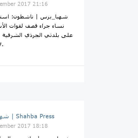
ember 2017 21:16
نساء جراء قصف لقوات الأس
على بلدتي الجرذي الشرقية وا
#دير_الزور صباح اليوم.
شهبا برس | Shahba Press
ember 2017 18:18