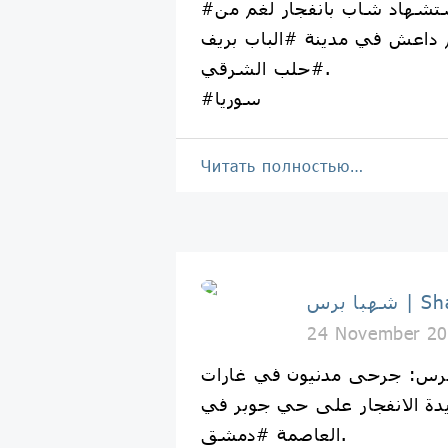
#شهبا_برس: استشهاد شاب بانفجار لغم من
 داعش في مدينة #الباب بريف
#حلب الشرقي.
#سوريا
Читать полностью…
Shahba 
24 November 20
س: جرحى مدنيون في غارات
دة الانفجار على حي جوبر في
العاصمة #دمشق.