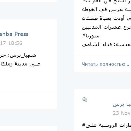
#شهبا_برس | جانب من الدمار الناتج عن الغارات
نة عربين في الغوطة
 أودت بحياة طفلتان
شهبا برس | Press
#سوريا
17 18:56
دسة: فداء الشامي
على مدينة زملكا 
Читать полностью…
23 Nov
#شهبا_برس | جانب من الغارات الروسية على