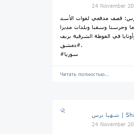
24 November 20
س: قصف مدفعي لقوات الأسد
 وحرستا وسقبا وبلدات مديرا
أوتايا في الغوطة الشرقية بريف
#دمشق.
#سوريا
Читать полностью…
Shahba 
24 November 20