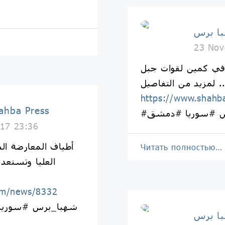
23 Nov
في كمين لقوات جبل
https://www.shahb
شهبا برس | Press
س #سوريا #دمشق
17 23:36
أطياف المعارضة ال
Читать полностью…
العليا وتستعد
om/news/8332