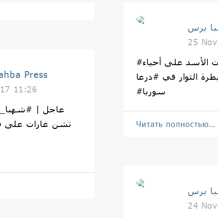
25 Nov
#شهبا_برس: قصف بالهوان لقوات الأسد على أحياء
شهبا برس | Press
17 11:26
#سوريا
عاجل | #شهبا_ب
تشن غارات على ق
Читать полностью…
24 Nov