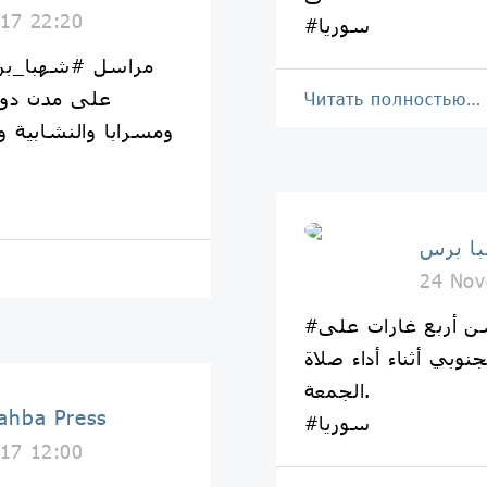
17 22:20
#سوريا
مراسل #شهبا_بر
على مدن دوما
Читать полностью…
ومسرابا والنشابية و
24 Nov
#شهبا_برس: طائرات حربية تشن أربع غارات على
نوبي أثناء أداء صلاة
الجمعة.
شهبا برس | Press
#سوريا
17 12:00