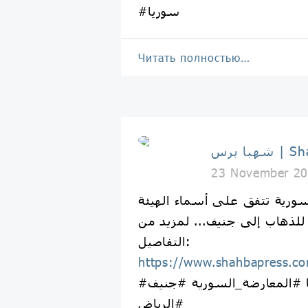
#سوريا
Читать полностью…
Shahba 
23 November 20
سورية تتفق على أسماء الهيئة
 للذهاب إلى جنيف... لمزيد من
التفاصيل:
https://www.shahbapress.c
#شهبا_برس #سوريا #المعارضة_السورية #جنيف
#الرياض