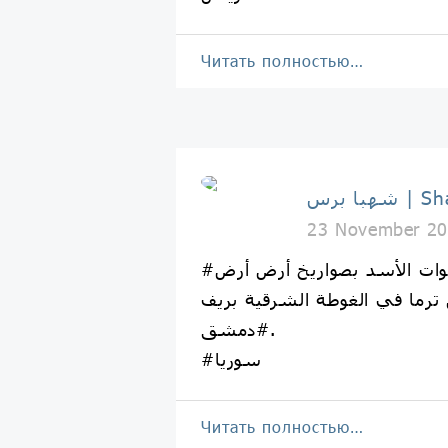
Читать полностью…
Shahba 
23 November 20
#شهبا_برس: قصف لقوات الأسد بصواريخ أرض أرض
ترما في الغوطة الشرقية بريف
#دمشق.
#سوريا
Читать полностью…