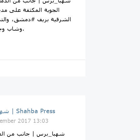
الجوية المكثفة على مدي
الشرقية بريف #دمشق، والتي
وشاب وجرح عشرات المدنيين.
ع
شهبا برس | Shahba Press
ember 2017 13:03