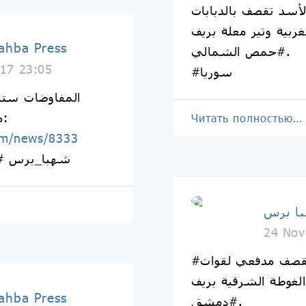
سد تقصف بالدبابات
غربية وتير معلة بريف
شهبا برس | Press
#حمص الشمالي.
17 23:05
#سوريا
المفاوضات ستن
محادثاتها ... لمزيد من التفاصيل:
Читать полностью…
om/news/8333
#شهبا_برس #
24 Nov
#شهبا_برس: جرحى مدنيون بقصف مدفعي لقوات
لغوطة الشرقية بريف
شهبا برس | Press
#دمشق.