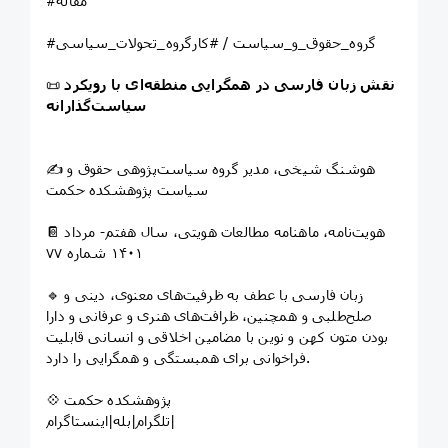
#مقاله
#گروه_حقوق_و_سیاست / #کارگروه_تحولات_سیاسی
نقش زبان فارسی در همگرایی منطقه‌ای با رویکرد
📜
سیاست‌گذارانه
✍️ هوشنگ شیخی، مدیر گروه سیاست‌پژوهی حقوق و
سیاست پژوهشکده حکمت
📔 هویت‌نامه، ماهنامه مطالعات هویتی، سال هفتم- مرداد
۱۴۰۱ شماره ۷۷
🔹 زبان فارسی با عطف به ظرفیت‌های معنوی، دینی و
صلح‌طلبی و همچنین، ظرافت‌های هنری و عرفانی و دارا
بودن متون کهن و نوین با مضامین اخلاقی و انسانی قابلیت
فراخوانی برای همبستگی و همگرایی را دارد.
💠 پژوهشکده حکمت
تلگرام|بله|اینستاگرام|