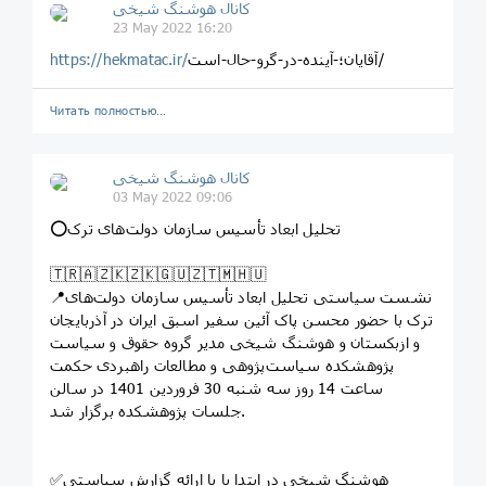
️️كانال هوشنگ شیخی️
23 May 2022 16:20
آقایان؛-آینده-در-گرو-حال-است/
https://hekmatac.ir/
Читать полностью…
️️كانال هوشنگ شیخی️
03 May 2022 09:06
⭕️تحلیل ابعاد تأسیس سازمان دولت‌های ترک
🇹🇷🇦🇿🇰🇿🇰🇬🇺🇿🇹🇲🇭🇺
📍نشست سیاستی تحلیل ابعاد تأسیس سازمان دولت‌های
ترک با حضور محسن پاک آئین سفیر اسبق ایران در آذربایجان
و ازبکستان و هوشنگ شیخی مدیر گروه حقوق و سیاست
پژوهشکده سیاست‌پژوهی و مطالعات راهبردی حکمت
ساعت 14 روز سه شنبه 30 فروردین 1401 در سالن
جلسات پژوهشکده برگزار شد.
✅هوشنگ شیخی در ابتدا با با ارائه گزارش سیاستی