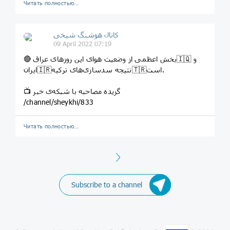
Читать полностью…
️️كانال هوشنگ شیخی️
09 April 2022 07:19
🔴 بخش اعظمی از وضعیت هوای این روزهای عراق🇮🇶 و
ایران🇮🇷نتیجه سدسازی‌های ترکیه🇹🇷است.
📺 گزیده مصاحبه با شبکه‌‌ی خبر
/channel/sheykhi/833
Читать полностью…
Next
Subscribe to a channel