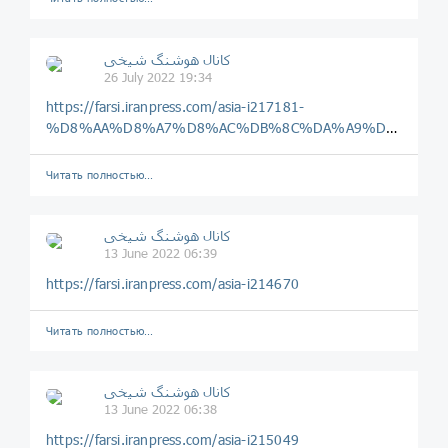
️️كانال هوشنگ شیخی️
26 July 2022 19:34
https://farsi.iranpress.com/asia-i217181-
%D8%AA%D8%A7%D8%AC%DB%8C%DA%A9%D8%B3%D8%AA%D8%A7%D9%86_%D9%88_%D8%AA%D8%B1%DA%A9%DB%8C%D9%87_%D8%AF%D8%B1_%D9%85%D8%B3%DB%8C%D8%B1_%D8%A8%DB%8C%D9%85_%D9%88_%D8%A7%D9%85%DB%8C%D8%AF
Читать полностью…
️️كانال هوشنگ شیخی️
13 June 2022 06:39
https://farsi.iranpress.com/asia-i214670
Читать полностью…
️️كانال هوشنگ شیخی️
13 June 2022 06:38
https://farsi.iranpress.com/asia-i215049