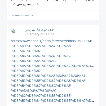
خاص مطرح می کند.‌
Читать полностью…
️️كانال هوشنگ شیخی️
27 January 2024 13:41
https://www.pririb.ir/portal/newsview/88883/%
%DA%A9%D8%AA%D8%A7%D8%A8-
%D8%A7%D8%B2-
%DA%86%DB%8C%D8%B2%DB%8C-
%D9%86%D9%85%DB%8C-
%D8%AA%D8%B1%D8%B3%DB%8C%D8%AF%D9%85-
%D8%A7%D8%B2-
%D8%B3%D8%B1%D8%AF%D8%A7%D8%B1-
%D8%B3%D9%BE%D9%87%D8%A8%D8%AF-
%D8%B4%D9%87%DB%8C%D8%AF-
%D8%AD%D8%A7%D8%AC-
%D9%82%D8%A7%D8%B3%D9%85-
%D8%B3%D9%84%DB%8C%D9%85%D8%A7%D9%86%DB%8C