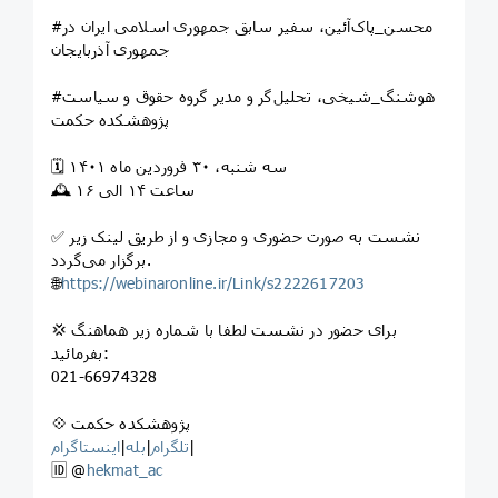
#محسن_پاک‌آئین، سفیر سابق جمهوری اسلامی ایران در
جمهوری آذربایجان
#هوشنگ_شیخی، تحلیل‌گر و مدیر گروه حقوق و سیاست
پژوهشکده حکمت
🗓 سه شنبه، ۳۰ فروردین ماه ۱۴۰۱
🕰 ساعت ۱۴ الی ۱۶
✅ نشست به صورت حضوری و مجازی و از طریق لینک زیر
برگزار می‌گردد.
🌐
https://webinaronline.ir/Link/s2222617203
💢 برای حضور در نشست لطفا با شماره زیر هماهنگ
بفرمائید:
021-66974328
💠 پژوهشکده حکمت
|
تلگرام
|
بله
|
اینستاگرام
🆔 @
hekmat_ac