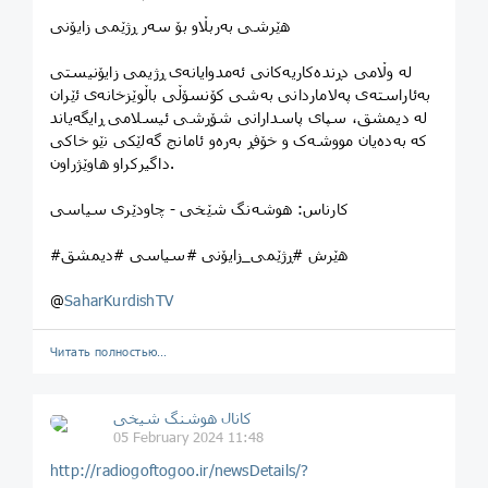
هێرشی بەربڵاو بۆ سەر ڕژێمی زایۆنی
لە وڵامی دڕندەکاریەکانی ئەمدوایانەی ڕژیمی زایۆنیستی
بەئاراستەی پەلاماردانی بەشی کۆنسۆڵی باڵوێزخانەی ئێران
لە دیمشق، سپای پاسدارانی شۆڕشی ئیسلامی ڕایگەیاند
کە بەدەیان مووشەک و خۆفڕ بەرەو ئامانج گەلێکی نێو خاکی
داگیرکراو هاوێژراون.
کارناس: هوشەنگ شێخی - چاودێری سیاسی
#هێرش #ڕژێمی_زایۆنی #سیاسی #دیمشق
@
SaharKurdishTV
Читать полностью…
️️كانال هوشنگ شیخی️
05 February 2024 11:48
http://radiogoftogoo.ir/newsDetails/?