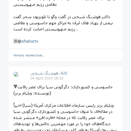
نظامی رژیم صهیونیستی
داکتر هوشنگ شیخی در گفت وگو با تلویزیون سحر گفت
نیمی از پهباد های ایران به مراکز مهم جاسوسی و نظامی
رژیم صهیونیستی اصابت کرده است .
🆔@
afsahartv
Читать полностью…
️️كانال هوشنگ شیخی️
04 April 2024 18:02
🔻جاسوسی و کشورداری: دگرگونی سیا برای عصر رقابت
(نویسنده: ویلیام برنز)
ویلیام برنز رئیس سازمان اطلاعات مرکزی آمریکا (سیا) اخیراً
در مقاله‌ای با عنوان جاسوسی و کشورداری دگرگونی سیا
برای عصر رقابت که در مجله «فارن افرز» منتشر شده
دیدگاه‌های خود را در مورد مهمترین چالش‌ها و تهدیدهای
پیش روی آمریکا به طور کلی و سازمان تحت مدیریتش به طور