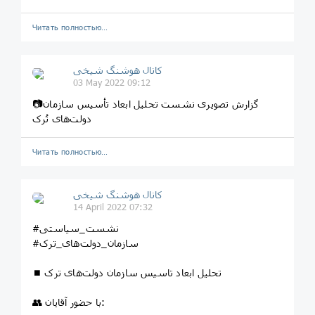
Читать полностью…
️️كانال هوشنگ شیخی️
03 May 2022 09:12
📷گزارش تصویری نشست تحلیل ابعاد تأسیس سازمان
دولت‌های تُرک
Читать полностью…
️️كانال هوشنگ شیخی️
14 April 2022 07:32
#نشست_سیاستی
#سازمان_دولت‌های_ترک
⏹ تحلیل ابعاد تاسیس سازمان دولت‌های ترک
👥 با حضور آقایان: