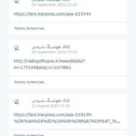
06 September 2022 21:16
https://farsi.iranpress.com/asia-i219344
Читать полностью…
️️كانال هوشنگ شیخی️
05 September 2022 07:23
http://radiogoftogoo.ir/newsdetails/?
m=175104&amp;n=1079861
Читать полностью…
️️كانال هوشنگ شیخی️
12 August 2022 07:35
https://farsi.iranpress.com/asia-i218109-
%D8%AA%D8%B1%DA%A9%DB%8C%D9%87_%D8%A8%D9%87_%D8%AA%D8%AD%D8%B1%DB%8C%D9%85_%D9%87%D8%A7%DB%8C_%D8%B6%D8%AF_%D8%B1%D9%88%D8%B3%DB%8C%D9%87_%D9%86%D9%85%DB%8C_%D9%BE%DB%8C%D9%88%D9%86%D8%AF%D8%AF
Читать полностью…