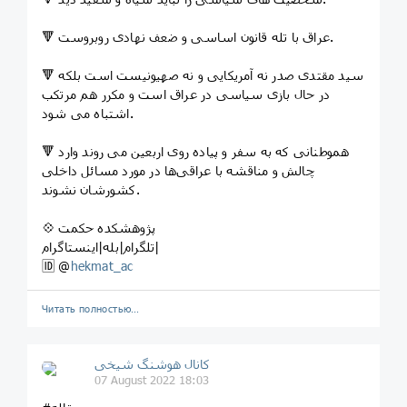
🔻 عراق با تله قانون اساسی و ضعف نهادی روبروست.
🔻 سید مقتدی صدر نه آمریکایی و نه صهیونیست است بلکه
در حال بازی سیاسی در عراق است و مکرر هم مرتکب
اشتباه می شود.
🔻 هموطنانی که به سفر و پیاده روی اربعین می روند وارد
چالش و مناقشه با عراقی‌ها در مورد مسائل داخلی
کشورشان نشوند.
💠 پژوهشکده حکمت
تلگرام|بله|اینستاگرام|
🆔 @
hekmat_ac
Читать полностью…
️️كانال هوشنگ شیخی️
07 August 2022 18:03