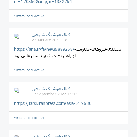
m=170560&amp;n=1332754
Читать полностью…
️️كانال هوشنگ شیخی️
27 January 2024 13:41
استقلال-نیروهای-مقاومت-
https://ana.ir/fa/news/889258/
از-راهبردهای-شهید-سلیمانی-بود
Читать полностью…
️️كانال هوشنگ شیخی️
17 September 2022 14:43
https://farsi.iranpress.com/asia-i219630
Читать полностью…
️️كانال هوشنگ شیخی️