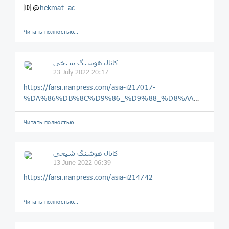
🆔 @
hekmat_ac
Читать полностью…
️️كانال هوشنگ شیخی️
23 July 2022 20:17
https://farsi.iranpress.com/asia-i217017-
%DA%86%DB%8C%D9%86_%D9%88_%D8%AA%D8%A7%DB%8C%D9%88%D8%A7%D9%86_%D8%A8%D8%B1_%D9%85%D8%AF%D8%A7%D8%B1_%D8%AA%D9%86%D8%B4_%D8%B2%D8%A7%DB%8C%DB%8C_%D9%88%D8%A7%D8%B4%D9%86%DA%AF%D8%AA%D9%86
Читать полностью…
️️كانال هوشنگ شیخی️
13 June 2022 06:39
https://farsi.iranpress.com/asia-i214742
Читать полностью…