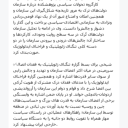
کارگروه تحولات سیاسی پژوهشکده درباره سازمان
دولت‌های ترک به مرور تاریخچه شکل‌گیری این سازمان و
همچنین امکان و امتناع عبور آن از یک نهاد قومی،زبانی
ونژادی به سازمانی اقتصادی-سیاسی پرداخت و این گذار را
دشوار و چالش‌زا دانست. وی در ادامه با تحلیل سازمان
دولت‌های تُرک در سه سطح روایت وجودی، کارکردها و
ساختار آن؛ چالش‌های درونی و بیرونی سازمان را در دو
دسته کلی تنگنای ژئوپلیتیک و فراخنای ایدئولوژیک
صورت‌بندی کرد.
✅شیخی برای بسط گزاره تنگنای ژئوپلیتیک به فقدان اتصال
سرزمینی در میان اکثر اعضای سازمان و تهدید و چالش زایی
از سوی سایر قدرت‌ها اشاره کرد و همچنین گزاره فراخنای
ایدئولوژیک را با مدعای فقدان درک مشترک از هویت تُرکی
بین اعضا شرح داد و قوام و دوام این سازمان را آرزواندیشی
اردوغان-باغچلی خواند. او در پایان ضمن اشاره به وابستگی
برخی از اعضای سازمان به قدرت های بزرگ و حساسیت‌های
چین و روسیه نسبت به پدید آوردن بی ثباتی در منطقه
توسط این سازمان؛ راهکارهای عملیاتی در راستای سیاست
مهار همراه با تقویت روابط دو جانبه را به دستگاه سیاست
خارجی ایران پیشنهاد کرد.