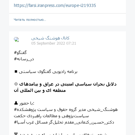
https://farsi.iranpress.com/europe-i219335
Читать полностью…
️️كانال هوشنگ شیخی️
05 September 2022 07:21
#گفتگو
#در_رسانه
⏹ برنامه رادیویی گفتگوی سیاستی
دلایل بحران سیاسی امنیتی در عراق و پیامدهای
💠
منطقه ای و بین المللی آن
👤 با حضور:
#هوشنگ_شیخی مدیر گروه حقوق و سیاست پژوهشکده
سیاست‌پژوهی و مطالعات راهبردی حکمت
#دکتر_حسین_کنعانی_مقدم تحلیل‌گر مسائل غرب آسیا
🔻 شخصیت های سیاسی را نباید سیاه و سفید دید.‌