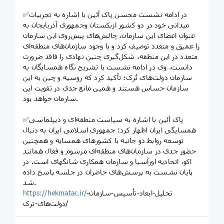
✅در ادامه نشست محسن پاک آئین با اشاره به تجربیات
میدانی خود در دو کشور ازبکستان وجمهوری آذربایجان به
عنوان اعضای این سازمان، چالش‌های پیش‌روی این سازمان
را عمیق و متعدد توصیف کرد و با وجود سازمان‌های منطقه‌ای
متعدد در این منطقه، شکل‌گیری چنین نهادی را فاقد ضرورت
دانست. وی در ادامه نشست با تشریح نگاه همسایگان به
سازمان دولت‌های تُرک؛ تأکید کرد که روسیه و چین به این
سازمان حساس هستند و همین مانع جدی در تقویت این
سازمان خواهد بود.
✅پاک آئین با اشاره به سیاست منطقه‌ای و دیپلماسی
همسایگی ایران اظهار کرد: جمهوری اسلامی ایران به دنبال
توسعه روابط دو جانبه با کشورهای همسایه و همچنین
حضور جدی در سازمان‌های منطقه‌ای مرسوم و فعال همانند
اکو، اتحادیه اورآسیا و سازمان همکاری شانگهای است. در
پایان نشست به پرسش‌های حاضران در جلسه پاسخ داده
شد.
تحلیل-ابعاد-تأسیس-سازمان-
https://hekmatac.ir/
دولت‌های-ترک/