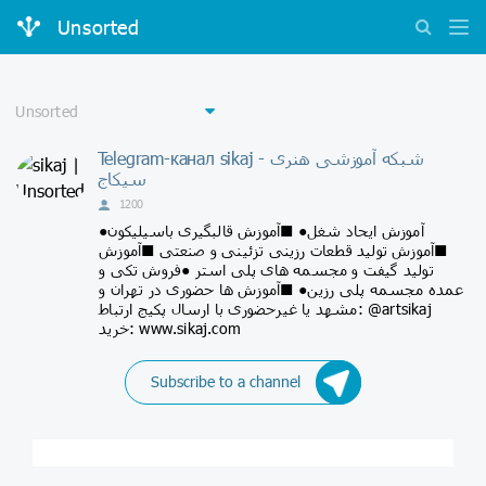
Unsorted
Telegram-канал sikaj - شبکه آموزشی هنری
سیکاج
1200
●آموزش ایحاد شغل● ■آموزش قالبگیری باسیلیکون
■آموزش تولید قطعات رزینی تزئینی و صنعتی ■آموزش
تولید گیفت و مجسمه های پلی استر ●فروش تکی و
عمده مجسمه پلی رزین● ■آموزش ها حضوری در تهران و
مشهد یا غیرحضوری با ارسال پکیج ارتباط: @artsikaj
خرید: www.sikaj.com
Subscribe to a channel