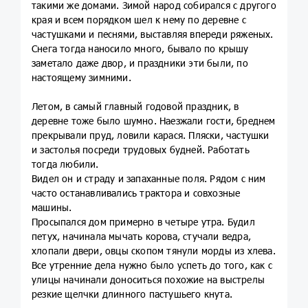
такими же домами. Зимой народ собирался с другого
края и всем порядком шел к нему по деревне с
частушками и песнями, выставляя впереди ряженых.
Снега тогда наносило много, бывало по крышу
заметало даже двор, и праздники эти были, по
настоящему зимними.
Летом, в самый главный годовой праздник, в
деревне тоже было шумно. Наезжали гости, бреднем
прекрывали пруд, ловили карася. Пляски, частушки
и застолья посреди трудовых будней. Работать
тогда любили.
Видел он и страду и запаханные поля. Рядом с ним
часто останавливались трактора и совхозные
машины.
Просыпался дом примерно в четыре утра. Будил
петух, начинала мычать корова, стучали ведра,
хлопали двери, овцы скопом тянули морды из хлева.
Все утренние дела нужно было успеть до того, как с
улицы начинали доноситься похожие на выстрелы
резкие щелчки длинного пастушьего кнута.