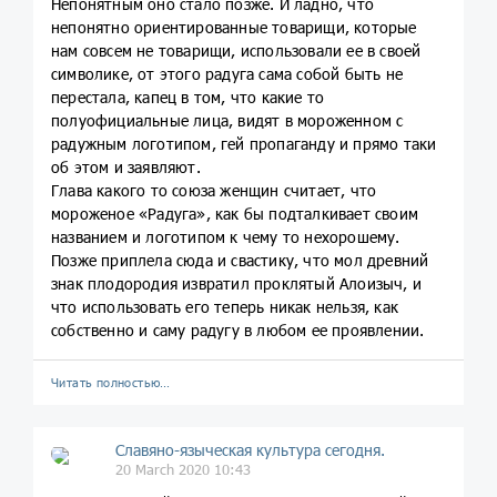
Непонятным оно стало позже. И ладно, что
непонятно ориентированные товарищи, которые
нам совсем не товарищи, использовали ее в своей
символике, от этого радуга сама собой быть не
перестала, капец в том, что какие то
полуофициальные лица, видят в мороженном с
радужным логотипом, гей пропаганду и прямо таки
об этом и заявляют.
Глава какого то союза женщин считает, что
мороженое «Радуга», как бы подталкивает своим
названием и логотипом к чему то нехорошему.
Позже приплела сюда и свастику, что мол древний
знак плодородия извратил проклятый Алоизыч, и
что использовать его теперь никак нельзя, как
собственно и саму радугу в любом ее проявлении.
Читать полностью…
Славяно-языческая культура сегодня.
20 March 2020 10:43