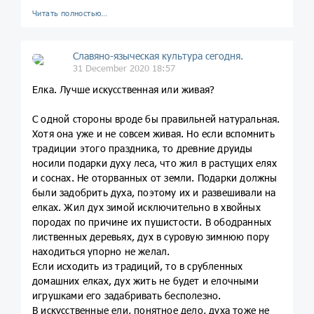
Читать полностью…
Славяно-языческая культура сегодня.
31 December 2020 18:57
Елка. Лучше искусственная или живая?
С одной стороны вроде бы правильней натуральная.
Хотя она уже и не совсем живая. Но если вспомнить
традиции этого праздника, то древние друиды
носили подарки духу леса, что жил в растущих елях
и соснах. Не оторванных от земли. Подарки должны
были задобрить духа, поэтому их и развешивали на
елках. Жил дух зимой исключительно в хвойных
породах по причине их пушистости. В ободранных
лиственных деревьях, дух в суровую зимнюю пору
находиться упорно не желал.
Если исходить из традиций, то в срубленных
домашних елках, дух жить не будет и елочными
игрушками его задабривать бесполезно.
В искусственные ели, понятное дело, духа тоже не