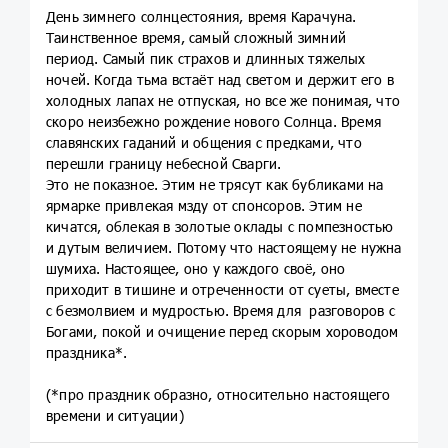
День зимнего солнцестояния, время Карачуна.
Таинственное время, самый сложный зимний
период. Самый пик страхов и длинных тяжелых
ночей. Когда тьма встаёт над светом и держит его в
холодных лапах не отпуская, но все же понимая, что
скоро неизбежно рождение нового Солнца. Время
славянских гаданий и общения с предками, что
перешли границу небесной Сварги.
Это не показное. Этим не трясут как бубликами на
ярмарке привлекая мзду от спонсоров. Этим не
кичатся, облекая в золотые оклады с помпезностью
и дутым величием. Потому что настоящему не нужна
шумиха. Настоящее, оно у каждого своё, оно
приходит в тишине и отреченности от суеты, вместе
с безмолвием и мудростью. Время для разговоров с
Богами, покой и очищение перед скорым хороводом
праздника*.
(*про праздник образно, относительно настоящего
времени и ситуации)