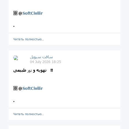
🆔
@
SoftCivilir
.
Читать полностью…
سافت سیویل
04 July 2026 18:25
طبیعی ‼️
تهویه و‌
نور
🆔
@
SoftCivilir
.
Читать полностью…