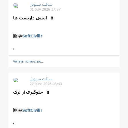
سافت سیویل
01 July 2026 17:37
ایمنی داربست ها ‼️
🆔
@
SoftCivilir
.
Читать полностью…
سافت سیویل
27 June 2026 08:43
جلوگیری از ترک ‼️
🆔
@
SoftCivilir
.