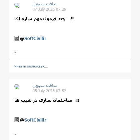
سافت سیویل
07 July 2026 07:29
چند فرمول مهم سازه ای ‼️
🆔
@
SoftCivilir
.
Читать полностью…
سافت سیویل
05 July 2026 07:52
ساختمان سازی در شیب ها ‼️
🆔
@
SoftCivilir
.