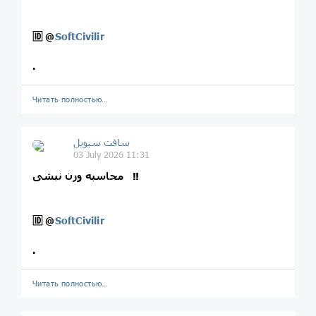
🆔
@
SoftCivilir
.
Читать полностью…
سافت سیویل
03 July 2026 11:31
محاسبه وزن نبشی ‼️
🆔
@
SoftCivilir
.
Читать полностью…