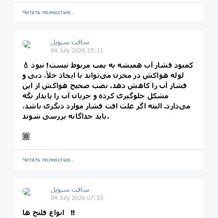
Читать полностью…
سافت سیویل
04 July 2026 15:11
💧 کمبود فشار آب همیشه به پمپ مربوط نیست! نبود
لوله هواکش در مخزن می‌تواند با ایجاد خلأ، دبی و
فشار آب را کاهش دهد. نصب صحیح هواکش از این
مشکل جلوگیری کرده و جریان آب را پایدار نگه
می‌دارد. البته اگر علت افت فشار موارد دیگری باشد،
باید جداگانه بررسی شوند.
🆔
Читать полностью…
سافت سیویل
04 July 2026 07:33
انواع فلنج ها ‼️