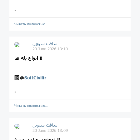
.
Читать полностью…
سافت سیویل
20 June 2026 13:10
انواع پله ها ‼️
🆔
@
SoftCivilir
.
Читать полностью…
سافت سیویل
20 June 2026 13:09
‼️
نمونه سوال
مبحث ۹