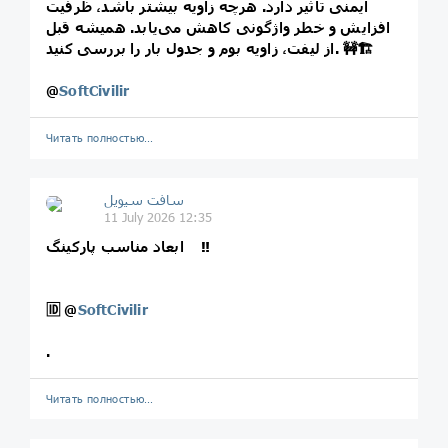
ایمنی تأثیر دارد. هرچه زاویه بیشتر باشد، ظرفیت
افزایش و خطر واژگونی کاهش می‌یابد. همیشه قبل
از لیفت، زاویه بوم و جدول بار را بررسی کنید. 🚧🏗️
@
SoftCivilir
Читать полностью…
سافت سیویل
11 July 2026 12:35
ابعاد مناسب پارکینگ ‼️
🆔
@
SoftCivilir
.
Читать полностью…