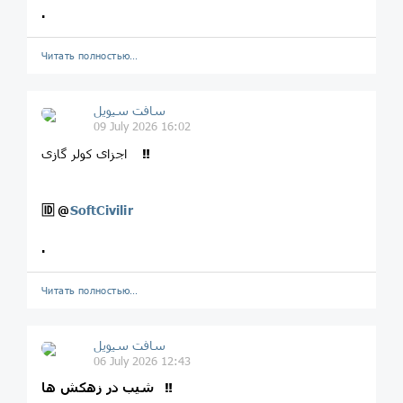
.
Читать полностью…
سافت سیویل
09 July 2026 16:02
‼️
اجزای کولر گازی
🆔
@
SoftCivilir
.
Читать полностью…
سافت سیویل
06 July 2026 12:43
شیب در زهکش ها ‼️