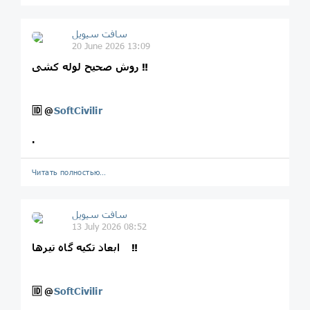
سافت سیویل
20 June 2026 13:09
روش صحیح لوله کشی ‼️
🆔
@
SoftCivilir
.
Читать полностью…
سافت سیویل
13 July 2026 08:52
ابعاد تکیه گاه تیرها ‼️
🆔
@
SoftCivilir