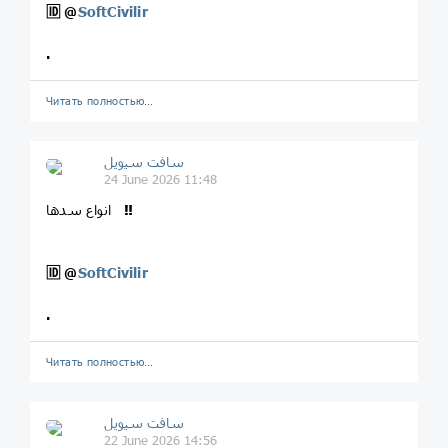
🆔
@
SoftCivilir
.
Читать полностью…
سافت سیویل
24 June 2026 11:48
‼️
انواع سدها
🆔
@
SoftCivilir
.
Читать полностью…
سافت سیویل
22 June 2026 14:56