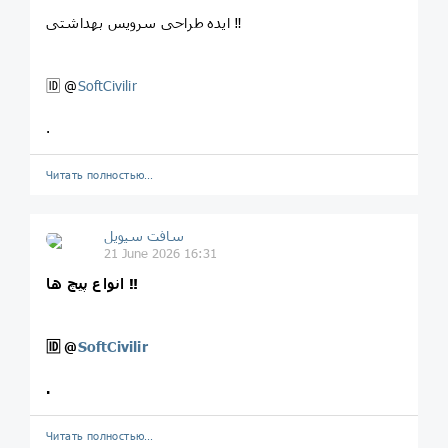
ایده طراحی سرویس بهداشتی ‼️
🆔 @
SoftCivilir
.
Читать полностью…
سافت سیویل
21 June 2026 16:31
انواع پیچ ها ‼️
🆔
@
SoftCivilir
.
Читать полностью…