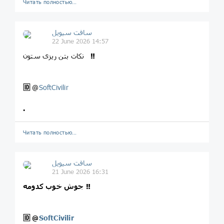
Читать полностью…
سافت سیویل
22 June 2026 14:57
‼️
نکات بتن ریزی ستون
🆔
@
SoftCivilir
.
Читать полностью…
سافت سیویل
21 June 2026 16:31
جوش خوب کدومه ‼️
🆔
@
SoftCivilir