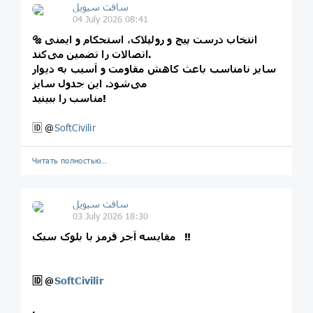
سافت سیویل
04 July 2026 08:41
🔩 انتخاب درست پیچ و رولپلاک، استحکام و ایمنی
اتصالات را تضمین می‌کند.
سایز نامناسب باعث کاهش مقاومت و آسیب به دیوار
می‌شود. این جدول سایز
مناسب را ببینید!
🆔 @
SoftCivilir
Читать полностью…
سافت سیویل
03 July 2026 18:30
مقایسه آجر قرمز با بلوک سبک ‼️
🆔
@
SoftCivilir
.