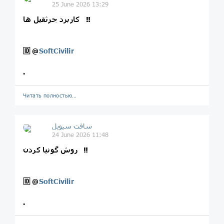
25 June 2026 13:29
کاربرد جرثقیل ها ‼️
🆔
@
SoftCivilir
.
Читать полностью…
سافت سیویل
24 June 2026 11:48
روش گونیا کردن ‼️
🆔
@
SoftCivilir
.