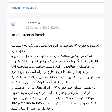
Читать полностью…
Tehran94
21 January 2016 22:02
To our Iranian friends:
استودیو تهران۹۴ تصمیم به افزودن بخش مقالات به وبسایت
خود دارد.
هدف موضوعی مقالات هیپ هاپ ایران در داخل و خارج و
تاثیراین فرهنگ روی جوامع امروزی، رفتار قشر مافیای هنر با
این فرهنگ و مقالاتی از این دست خواهد بود. مخاطب اول
این متون ایرانیان داخل و خارج از ایران است و گروه دوم
مخاطبین با ترجمه این متون صحنه جهانی خواهد بود تا شاید
بیشتربا این فرهنگ در ایران آشنایی پیدا کنند.
به همین منظور تیم تهران۹۴ از افراد فعال در این فرهنگ از
گرافیتی تا رقص و هنر خیابانی در جهت این مهم دعوت
میکند. دوستان برای ارتباط با ما در این باره از طریق ایمیل
info@tehran94.info مقالات خود را به همراه نام نویسنده و
تاریخ نگارش متن ارسال کنید.