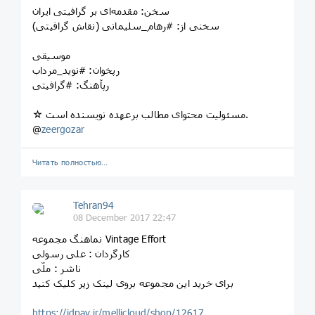
سخن: مقدمه‌ای بر گرافیتی ایران
سخنی از: #رهام_سلیمانی (نقاش گرافیتی)
رپخوان: #نوید_مرداب
رپآهنگ: #گرافیتی
☆ مسئولیت محتوای مطالب برعهده نویسنده است.
@
zeergozar
Читать полностью…
Tehran94
08 December 2017 22:47
نماهنگ مجموعه Vintage Effort
کارگردان : علی رسولی
ناشر : ملّی
برای خرید این مجموعه بروی لینک زیر کلیک کنید
https://idpay.ir/mellicloud/shop/12617