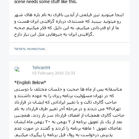
scene needs some stuff like this.
اینجا میتونید تیزر فیلمی از آیدین باقری به نام باره های شهر
رو میتونید ببینید که مستندی درباره گرافیتی ایران هست و
ما از او قدردانی میکنیم، به این دلیل که فکر میکنیم صحنه
گرافیتی ایران به چیزهایی مثل این نیاز دارخ.
Читать полностью…
Tehran94
03 February 2016 23:33
*English Below*
متاسفانه پس از ماه ها صحبت و جلسات مختلف با دوستی
که در تهران مسؤولیت برنامه ریزی را به عهده داشتتد و
صاحب گالری ثالث و با تغییر ایراداتی که ایشان در قرارداد
تهران۹۴ می دیدند و در مرحله آخر تغییر طرف قرارداد به نام
صاحب گالری همچنان از امضای قرارداد سر باز زدند. همچنین
بعد از یک بار تعویق برنامه از ۲ بهمن به ۳۰ بهمن ماه ایشان
تقاضای تعویق ۱ ماهه برنامه را کردند و گفتند در صورت عدم
پذیرش درخواست به روال قبل برنامه را پیگیری میکنیم.