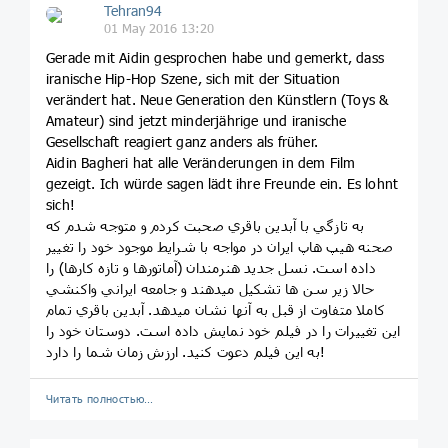
Tehran94
01 May 2016 13:20
Gerade mit Aidin gesprochen habe und gemerkt, dass
iranische Hip-Hop Szene, sich mit der Situation
verändert hat. Neue Generation den Künstlern (Toys &
Amateur) sind jetzt minderjährige und iranische
Gesellschaft reagiert ganz anders als früher.
Aidin Bagheri hat alle Veränderungen in dem Film
gezeigt. Ich würde sagen lädt ihre Freunde ein. Es lohnt
sich!
به تازگي با آبدين باقري صحبت كردم و متوجه شدم كه
صحنه هيپ هاپ ايران در مواجه با شرايط موجود خود را تغيير
داده است. نسل جديد هنرمندان (آماتورها و تازه كارها) را
حالا زير سن ها تشكيل ميدهند و جامعه ايراني واكنشي
كاملا متفاوت از قبل به آنها نشان ميدهد. آبدين باقري تمام
اين تغييرات را در فيلم خود نمايش داده است. دوستان خود را
به اين فيلم دعوت كنيد. ارزش زمان شما را دارد!
Читать полностью…