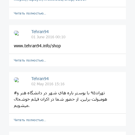
Читать полностью…
Tehran94
01 June 2016 00:10
www.tehran94.info/shop
Читать полностью…
Tehran94
02 May 2016 15:16
#تهران٩٤ با پوستر باره هاي شهر در دانشگاه هنر و
هومبولت برلين. از حضور شما در اكران فيلم خوشحال
ميشويم.
Читать полностью…