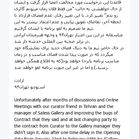
قاعدتا این درخواست مورد مخالفت اعضا قرار گرفت و ایشان
از حال خواهشی به حالت ''من فقط فلان زمان میتونم گالری
رو بدم'' تغییر کرد. با این تغییر رفتار، عدم امضای قرارداد تا
لحظه آخر، تقاضای تعویق پیاپی و عدم اعتماد بیشتر به این
تیم ما تصمیم به لغو برنامه با ایشان گرفتیم.
متاسفانه در این بین اعتبار تهران۹۴ و وجهه هنرمندان ایرانی
در برابر صحنه بین المللی خدشه دار شد.
در حال حاضر تیم ما به دنبال فضای جدید برای نمایشگاه خود
میگردد که در صورت پیدا شدن فضای مناسب و در زمان
مناسب برنامه پابرجا خواهد بود(که به اطلاع همگی خواهد
رسید.) و اما در غیر این صورت برنامه لغو خواهد شد.
ارادت
استودیو تهران۹۴
Unfortunately after months of discussions and Online
Meetings with our curator friend in Tehran and the
manager of Saless Gallery and improving the bugs of
Contract that they said and at last changing party to
the contract from Curator to the Gallery manager they
didn't sign it. Also after one time delay in the Opening
date from January 22nd to February 19th he (Gallery