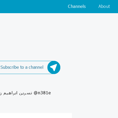
Channels
About
Subscribe to a channel
نسرین ابراهیم زاده زوج درمانگر و مشاور پیش از ازدواج 021_88647865_6 021_55937715 @n381e