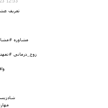
23 12:33
تعریف عشق
#مشاوره #مشاو
#زوج_درمانی #تعه
#وا
#شادزیس
#مها