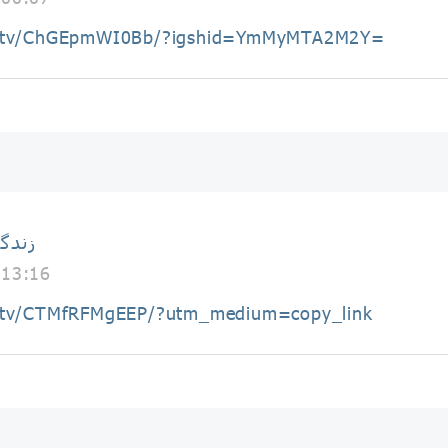
om/tv/ChGEpmWI0Bb/?igshid=YmMyMTA2M2Y=
زندگ
 13:16
m/tv/CTMfRFMgEEP/?utm_medium=copy_link