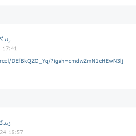
زندگ
5 17:41
m/reel/DEfBkQZO_Yq/?igsh=cmdwZmN1eHEwN3lj
زندگ
24 18:57