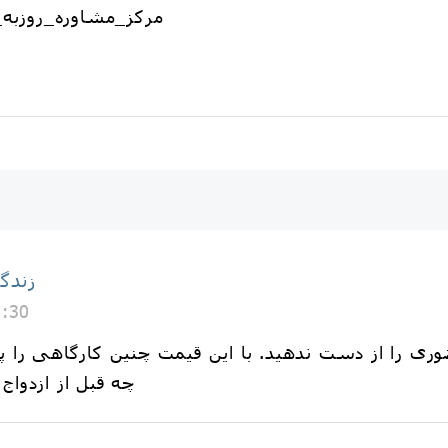
#مرکز_مشاوره_روزبه_
زندگ
8:30
وری را از دست ندهید. با این قیمت چنین کارگاهی را پی
چه قبل از ازدواج