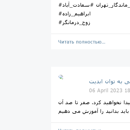
ماندگار_تهران #سعادت_آباد
#ابراهیم_زاده
#زوج_درمانگر
Читать полностью…
ی به توان ابدیت
06 April 2023 1
دا نخواهید کرد. صفر تا صد آن
 باید بدانید را آموزش می دهیم