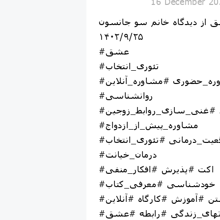
16 December 20
 از دیدگاه خانم سو جانسون
۱۴۰۲/۹/۲۵
#عشق
#تئوری_انتخاب
ره_حضوری #مشاوره_آنلاین
#روانشناسی
د #غنی_سازی_روابط_زوجین
#مشاوره_پیش_از_ازدواج
قعیت_درمانی #تئوری_انتخاب
#درمان_خیانت
#اکت #پذیرش #افکار_منفی
#خودشناسی #معرفی_کتاب
تن #آموزش #کارگاه #آنلاین
رتهای_زندگی #رابطه #عشق