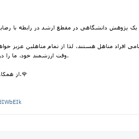
ک پژوهش دانشگاهی در مقطع ارشد در رابطه با رضایت
می افراد متاهل هستند، لذا از تمام متاهلین عزیز خوا
وقت ارزشمند خود، ما را در انجام این پژوهش یاری نمایند.
از همکاری شما صمیمانه سپاسگزاریم.🌹
/tdIWbEIk