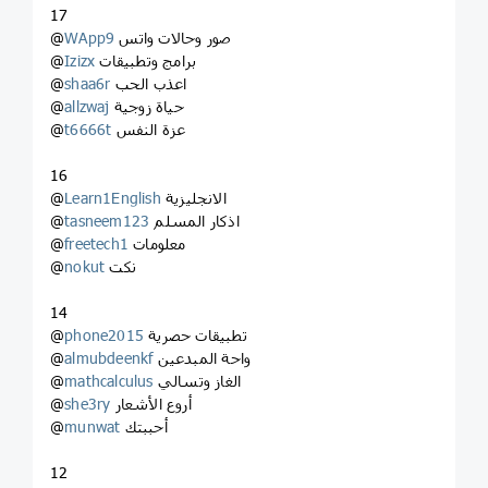
17
صور وحالات واتس
WApp9
@
برامج وتطبيقات
Izizx
@
اعذب الحب
shaa6r
@
حياة زوجية
allzwaj
@
عزة النفس
t6666t
@
16
الانجليزية
Learn1English
@
اذكار المسلم
tasneem123
@
معلومات
freetech1
@
نكت
nokut
@
14
تطبيقات حصرية
phone2015
@
واحة المبدعين
almubdeenkf
@
الغاز وتسالي
mathcalculus
@
أروع الأشعار
she3ry
@
أحببتك
munwat
@
12