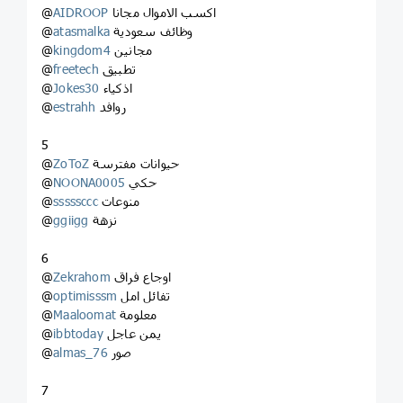
اكسب الاموال مجانا
AIDROOP
@
وظائف سعودية
atasmalka
@
مجانين
kingdom4
@
‎تطبيق
freetech
@
اذكياء
Jokes30
@
روافد
estrahh
@
5
حيوانات مفترسة
ZoToZ
@
حكي
NOONA0005
@
منوعات
sssssccc
@
نزهة
ggiigg
@
6
اوجاع فراق
Zekrahom
@
تفائل امل
optimisssm
@
معلومة
Maaloomat
@
يمن عاجل
ibbtoday
@
صور
almas_76
@
7