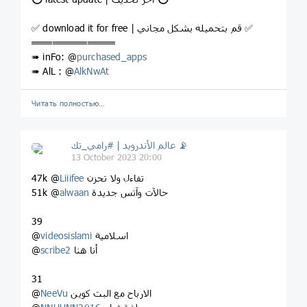
✅ download it for free | قم بتحميله بشكل مجاني ✅
════════════
➠ inFo: @
purchased_apps
➠ AlL : @
AlkNwAt
Читать полностью…
عالم الأندرويد | #رامي_تك 📡
13 October 2023 20:00
تفاءل ولا تحزن
Liiifee
47k @
حالآت وآتس جديدة
alwaan
51k @
39
اسلامية
videosislami
@
أنا هنا
scribe2
@
31
الارباح مع البت كوين
NeeVu
@