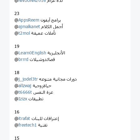
لذة غرام
NNUUNN2016
@
23
برامج آيفون
AppsReem
@
أجمل الكلام
ajmalkanet
@
تأملات عميقة
t2mol
@
19
الأنجليزية
Learn0English
@
قصائدوشيلات
brrrd
@
18
دورات مجانية متنوعه
j_jodel3tr
@
حياةزوجية
allzwaj
@
عزة النفس
t6666t
@
تطبيقات
Izizx
@
16
إعترافات للبنات
itrafat
@
تقنية
freetech1
@
15