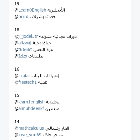
19
الأنجليزية
Learn0English
@
قصائدوشيلات
brrrd
@
18
دورات مجانية متنوعه
j_jodel3tr
@
حياةزوجية
allzwaj
@
عزة النفس
t6666t
@
تطبيقات
Izizx
@
16
إعترافات للبنات
itrafat
@
تقنية
freetech1
@
15
إنجليزية
learn1english
@
مبدعين
almubdeenkf
@
14
الغاز وتسالي
mathcalculus
@
سحر حلال
love_you69
@