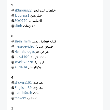
9
خلطات للعرايس
al3arous22
@
اخباريمن
ibbpress1
@
اقتباسات
SOO770
@
معلومات
sltoh
@
8
كيف نعشق بحب
shen_mim
@
فيديو رسالة
messgevideo
@
امراض دم
Hematologys
@
نكت جريئة
nukat100
@
ايجابية
lovelove778
@
بكرااجمل
ALNAQA
@
4
تصاميم
stickers101
@
انجليزي
English_39
@
نكت
marahfarah
@
تسالي
tankeet
@
3