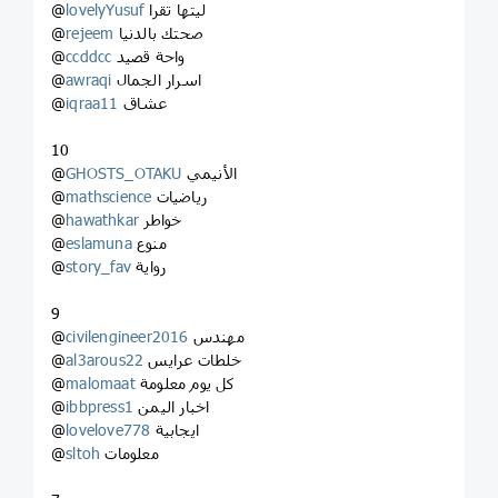
ليتها تقرا
lovelyYusuf
@
صحتك بالدنيا
rejeem
@
واحة قصيد
ccddcc
@
اسرار الجمال
awraqi
@
عشاق
iqraa11
@
10
الأنيمي
GHOSTS_OTAKU
@
رياضيات
mathscience
@
خواطر
hawathkar
@
منوع
eslamuna
@
رواية
story_fav
@
9
مهندس
civilengineer2016
@
خلطات عرايس
al3arous22
@
كل يوم معلومة
malomaat
@
اخبار اليمن
ibbpress1
@
ايجابية
lovelove778
@
معلومات
sltoh
@