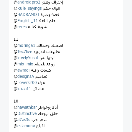
إختراق وهكر
androidpro2
@
اقوال حكم
Rule_sayings
@
قصة وعبرة
HADRAMOT
@
تعلم اللغة
English_11
@
شوية كتابه
reres
@
11
لصحتك وجمالك
moringa1
@
تطبيقات اندرويد
Tec7live
@
ليتها تقرا
lovelyYusuf
@
روائع تلجرام
mix_mix
@
كلمات راقية
awraqi
@
تصاميم
designsA
@
غزل
Lovers200
@
عشاق
iqraa11
@
10
أذكاروخواطر
hawathkar
@
حلق بروحك
Distinctive
@
شعر حب
a7as3s
@
افراح
eslamuna
@