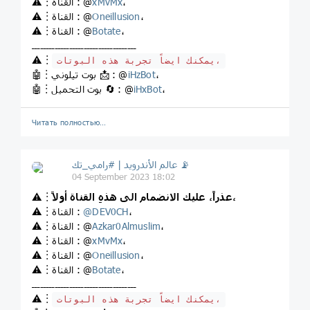
،
xMvMx
⚠️︙القناة : @
،
Oneillusion
⚠️︙القناة : @
،
Botate
⚠️︙القناة : @
ــــــــــــــــــــــــــــــــــــ
⚠️︙
يمكنك ايضاً تجربة هذه البوتات،
،
iHzBot
🤖︙بوت تيلوني 📩 : @
،
iHxBot
🤖︙بوت التحميل 🔄 : @
Читать полностью…
عالم الأندرويد | #رامي_تك 📡
04 September 2023 18:02
عذراً، عليك الانضمام الى هذهِ القناة أولاً،
⚠️︙
،
DEV0CH
@
⚠️︙القناة :
،
Azkar0Almuslim
⚠️︙القناة : @
،
xMvMx
⚠️︙القناة : @
،
Oneillusion
⚠️︙القناة : @
،
Botate
⚠️︙القناة : @
ــــــــــــــــــــــــــــــــــــ
⚠️︙
يمكنك ايضاً تجربة هذه البوتات،