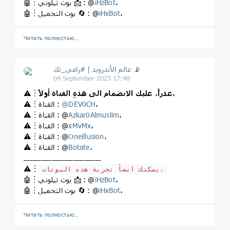
،
iHzBot
🤖︙بوت تيلوني 📩 : @
،
iHxBot
🤖︙بوت التحميل 🔄 : @
Читать полностью…
عالم الأندرويد | #رامي_تك 📡
04 September 2023 17:48
عذراً، عليك الانضمام الى هذهِ القناة أولاً،
⚠️︙
،
DEV0CH
@
⚠️︙القناة :
،
Azkar0Almuslim
⚠️︙القناة : @
،
xMvMx
⚠️︙القناة : @
،
Oneillusion
⚠️︙القناة : @
،
Botate
⚠️︙القناة : @
ــــــــــــــــــــــــــــــــــــ
⚠️︙
يمكنك ايضاً تجربة هذه البوتات،
،
iHzBot
🤖︙بوت تيلوني 📩 : @
،
iHxBot
🤖︙بوت التحميل 🔄 : @
Читать полностью…