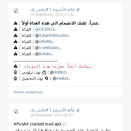
عالم الأندرويد | #رامي_تك 📡
04 September 2023 17:32
عذراً، عليك الانضمام الى هذهِ القناة أولاً،
⚠️︙
،
DEV0CH
@
⚠️︙القناة :
،
Azkar0Almuslim
⚠️︙القناة : @
،
xMvMx
⚠️︙القناة : @
،
Oneillusion
⚠️︙القناة : @
،
Botate
⚠️︙القناة : @
ــــــــــــــــــــــــــــــــــــ
⚠️︙
يمكنك ايضاً تجربة هذه البوتات،
،
iHzBot
🤖︙بوت تيلوني 📩 : @
،
iHxBot
🤖︙بوت التحميل 🔄 : @
Читать полностью…
عالم الأندرويد | #رامي_تك 📡
28 November 2023 06:37
#PicsArt cracked mod apk ✅
تطبيق للتعديل على الصور بميزات خرافية | كل شيء في