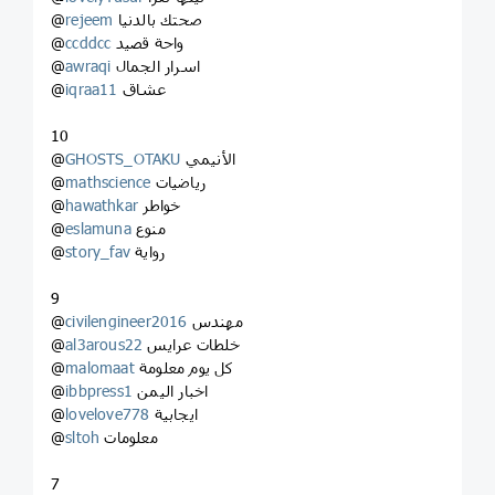
صحتك بالدنيا
rejeem
@
واحة قصيد
ccddcc
@
اسرار الجمال
awraqi
@
عشاق
iqraa11
@
10
الأنيمي
GHOSTS_OTAKU
@
رياضيات
mathscience
@
خواطر
hawathkar
@
منوع
eslamuna
@
رواية
story_fav
@
9
مهندس
civilengineer2016
@
خلطات عرايس
al3arous22
@
كل يوم معلومة
malomaat
@
اخبار اليمن
ibbpress1
@
ايجابية
lovelove778
@
معلومات
sltoh
@
7