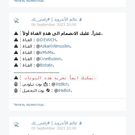
Читать полностью…
عالم الأندرويد | #رامي_تك 📡
06 September 2023 20:00
عذراً، عليك الانضمام الى هذهِ القناة أولاً،
⚠️︙
،
DEV0CH
@
⚠️︙القناة :
،
Azkar0Almuslim
⚠️︙القناة : @
،
xMvMx
⚠️︙القناة : @
،
Oneillusion
⚠️︙القناة : @
،
Botate
⚠️︙القناة : @
ــــــــــــــــــــــــــــــــــــ
⚠️︙
يمكنك ايضاً تجربة هذه البوتات،
،
iHzBot
🤖︙بوت تيلوني 📩 : @
،
iHxBot
🤖︙بوت التحميل 🔄 : @
Читать полностью…
عالم الأندرويد | #رامي_تك 📡
05 September 2023 20:00