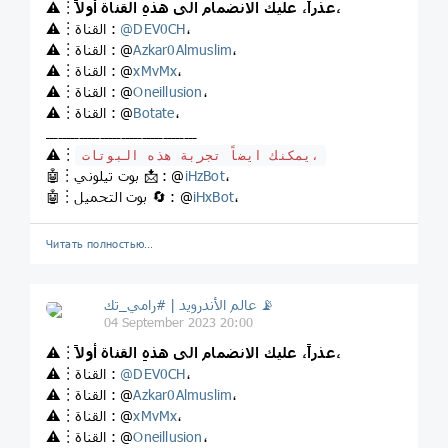
عذراً، عليك الانضمام الى هذهِ القناة أولاً،
⚠️︙
،
DEV0CH
@
⚠️︙القناة :
،
Azkar0Almuslim
⚠️︙القناة : @
،
xMvMx
⚠️︙القناة : @
،
Oneillusion
⚠️︙القناة : @
،
Botate
⚠️︙القناة : @
ــــــــــــــــــــــــــــــــــــ
⚠️︙
يمكنك ايضاً تجربة هذه البوتات،
،
iHzBot
🤖︙بوت تيلوني 📩 : @
،
iHxBot
🤖︙بوت التحميل 🔄 : @
Читать полностью…
عالم الأندرويد | #رامي_تك 📡
04 September 2023 20:00
عذراً، عليك الانضمام الى هذهِ القناة أولاً،
⚠️︙
،
DEV0CH
@
⚠️︙القناة :
،
Azkar0Almuslim
⚠️︙القناة : @
،
xMvMx
⚠️︙القناة : @
،
Oneillusion
⚠️︙القناة : @