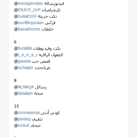
فيديورسالة
messgevideo
@
تليجراميات
ENJOY_GrP
@
نكت جريئة
nukat100
@
قرآني
ourlifequraan
@
خلطات
banathome
@
6
نكت وفيديوهات
fun888
@
العقول الراقيه
l_e_n_a_r
@
قصص حب
gweda
@
غرباءجدد
suhaip0
@
8
رسائل
ALNAQA
@
صحة
labalam
@
15
كوني أنثى
connieansa
@
تثقيف
p666q
@
ضحك
nokut
@