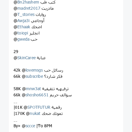
كتب طب
Bn2hashem
@
مادريت
madret2017
@
روايات
T_stories
@
أوجاعي
Awja3i
@
اضحك
Ethaak
@
انجليز
toiopi
@
حب
gweda
@
29
عناية
SkinCaree
@
رسائل حب
lovemsgs
42k @
فكر شارد؟
subscribe
66k @
ترفيهيه تثقيفية
mnw3at
58K @
سوالف حريم
shosho6651
66k @
﹎
رقمية
SPOTFUTUR
|01K @
تموتك ضحك
nukat
|170K @
﹎
By» @
sccce
|Ͳo 8PM