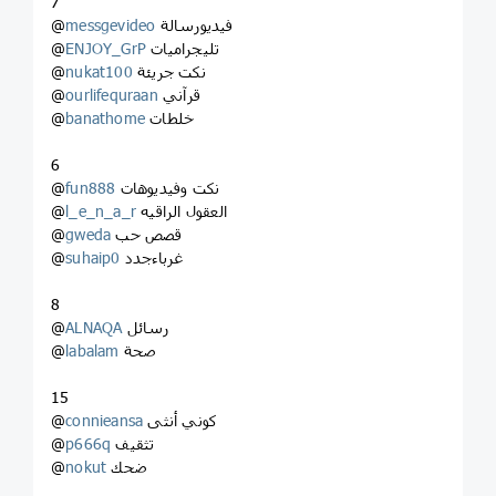
7
فيديورسالة
messgevideo
@
تليجراميات
ENJOY_GrP
@
نكت جريئة
nukat100
@
قرآني
ourlifequraan
@
خلطات
banathome
@
6
نكت وفيديوهات
fun888
@
العقول الراقيه
l_e_n_a_r
@
قصص حب
gweda
@
غرباءجدد
suhaip0
@
8
رسائل
ALNAQA
@
صحة
labalam
@
15
كوني أنثى
connieansa
@
تثقيف
p666q
@
ضحك
nokut
@