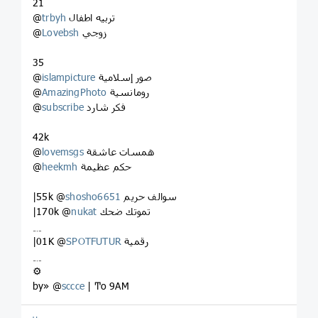
21
تربيه اطفال
trbyh
@
زوجي
Lovebsh
@
35
صور إسلامية
islampicture
@
رومانسية
AmazingPhoto
@
فكر شارد
subscribe
@
42k
همسات عاشقة
lovemsgs
@
حكم عظيمة
heekmh
@
سوالف حريم
shosho6651
|55k @
تموتك ضحك
nukat
|170k @
﹎
رقمية
SPOTFUTUR
|01K @
﹎
⚙
by» @
sccce
| Ͳo 9AM