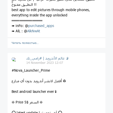
التطبيق مفتوحّّّ !!
best app to edit pictures through mobile phones,
everything inside the app unlocked
════════════
➠ inFo: @
purchased_apps
➠ AlL : @
AlkNwAt
Читать полностью…
عالم الأندرويد | #رامي_تك 📡
14 November 2023 12:07
#Nova_Launcher_Prime
أفضل لانشر أندرويد بدون أي منازع ♻️
Best android launcher ever📱
❇️ Price 5$ السعر ❇️
⭕️ latest update | آخر تحديث ⭕️