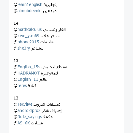
إنجليزية
learn1english
@
مبدعين
almubdeenkf
@
14
الغاز وتسالي
mathcalculus
@
سحر حلال
love_you69
@
تطبيقات
phone2015
@
مشاعر
she3ry
@
13
مقاطع انجليش
English_15s
@
قصةوعبرة
HADRAMOT
@
عالم
English_11
@
كتابة
reres
@
12
تطبيقات اندرويد
Tec7live
@
إختراق هكر
androidpro2
@
حكمة
Rule_sayings
@
شيلات
AS_6K
@