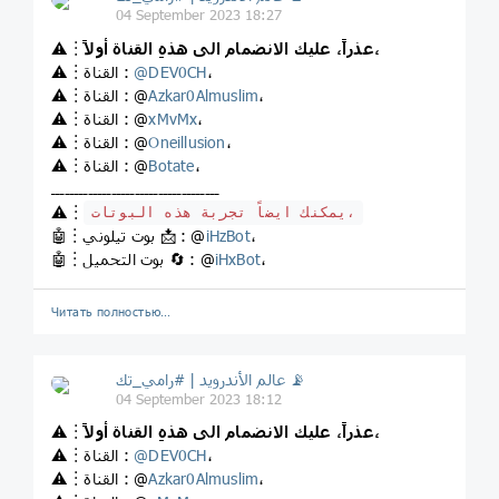
04 September 2023 18:27
عذراً، عليك الانضمام الى هذهِ القناة أولاً،
⚠️︙
،
DEV0CH
@
⚠️︙القناة :
،
Azkar0Almuslim
⚠️︙القناة : @
،
xMvMx
⚠️︙القناة : @
،
Oneillusion
⚠️︙القناة : @
،
Botate
⚠️︙القناة : @
ــــــــــــــــــــــــــــــــــــ
⚠️︙
يمكنك ايضاً تجربة هذه البوتات،
،
iHzBot
🤖︙بوت تيلوني 📩 : @
،
iHxBot
🤖︙بوت التحميل 🔄 : @
Читать полностью…
عالم الأندرويد | #رامي_تك 📡
04 September 2023 18:12
عذراً، عليك الانضمام الى هذهِ القناة أولاً،
⚠️︙
،
DEV0CH
@
⚠️︙القناة :
،
Azkar0Almuslim
⚠️︙القناة : @