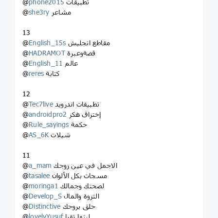
تطبيقات
phone2015
@
مشاعر
she3ry
@
13
مقاطع انجليش
English_15s
@
قصةوعبرة
HADRAMOT
@
عالم
English_11
@
كتابة
reres
@
12
تطبيقات اندرويد
Tec7live
@
إختراق هكر
androidpro2
@
حكمة
Rule_sayings
@
شيلات
AS_6K
@
11
الاجمل في عين زوجك
a_mam
@
مسجات بكل الألوان
tasalee
@
لصحتك وجمالك
moringa1
@
الثروة والمال
Develop_S
@
حلق بروحك
Distinctive
@
ليتها تقرا
lovelyYusuf
@