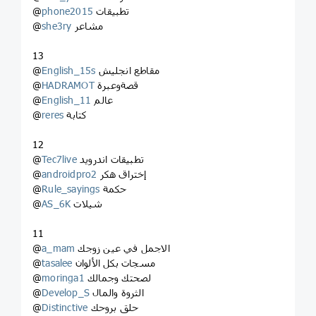
تطبيقات
phone2015
@
مشاعر
she3ry
@
13
مقاطع انجليش
English_15s
@
قصةوعبرة
HADRAMOT
@
عالم
English_11
@
كتابة
reres
@
12
تطبيقات اندرويد
Tec7live
@
إختراق هكر
androidpro2
@
حكمة
Rule_sayings
@
شيلات
AS_6K
@
11
الاجمل في عين زوجك
a_mam
@
مسجات بكل الألوان
tasalee
@
لصحتك وجمالك
moringa1
@
الثروة والمال
Develop_S
@
حلق بروحك
Distinctive
@