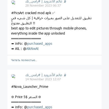
عالم الأندرويد | #رامي_تك 📡
28 November 2023 06:37
#PicsArt cracked mod apk ✅
تطبيق للتعديل على الصور بميزات خرافية | كل شيء في
التطبيق مفتوحّّّ !!
best app to edit pictures through mobile phones,
everything inside the app unlocked
════════════
➠ inFo: @
purchased_apps
➠ AlL : @
AlkNwAt
Читать полностью…
عالم الأندرويد | #رامي_تك 📡
14 November 2023 12:07
#Nova_Launcher_Prime
❇️ Price 5$ السعر ❇️
════════════
➠ inFo: @
purchased_apps