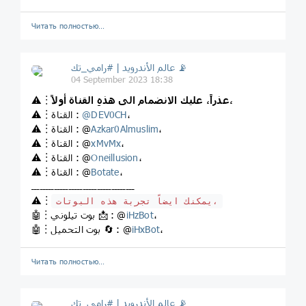
Читать полностью…
عالم الأندرويد | #رامي_تك 📡
04 September 2023 18:38
عذراً، عليك الانضمام الى هذهِ القناة أولاً،
⚠️︙
،
DEV0CH
@
⚠️︙القناة :
،
Azkar0Almuslim
⚠️︙القناة : @
،
xMvMx
⚠️︙القناة : @
،
Oneillusion
⚠️︙القناة : @
،
Botate
⚠️︙القناة : @
ــــــــــــــــــــــــــــــــــــ
⚠️︙
يمكنك ايضاً تجربة هذه البوتات،
،
iHzBot
🤖︙بوت تيلوني 📩 : @
،
iHxBot
🤖︙بوت التحميل 🔄 : @
Читать полностью…
عالم الأندرويد | #رامي_تك 📡