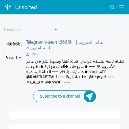
Unsorted
Telegram-канал t6666t - عالم الأندرويد |
#رامي_تك 📡
4846
القناة تابعة لشبكة #رامي_تك⚔️ أهلاً وسهلاً بكم في عالم
الأندرويد🌹 ➖➖ ⏺شروحات ⏺ألعاب مهكرة ⏺تطبيقات
مدفوعة ⏺حسابات وأرقام ➖➖ القناة الرسمية👇🏻
@RAMIRABIEALI ➖➖ 📝للتواصل🔽 @teqnye1 ➖➖
⚔️قنواتنا🔽 @KNWAT ➖➖
Subscribe to a channel