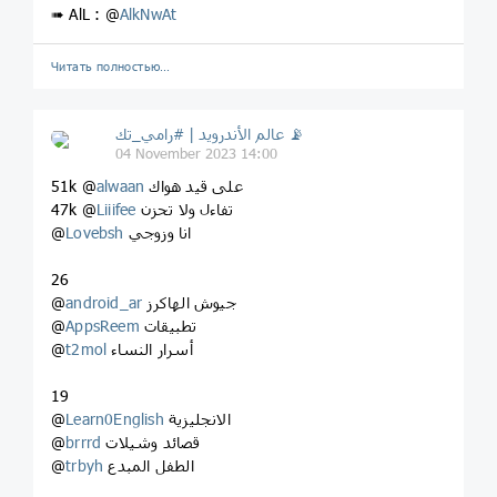
➠ AlL : @
AlkNwAt
Читать полностью…
عالم الأندرويد | #رامي_تك 📡
04 November 2023 14:00
على قيد هواك
alwaan
51k @
تفاءل ولا تحزن
Liiifee
47k @
انا وزوجي
Lovebsh
@
26
جيوش الهاكرز
android_ar
@
تطبيقات
AppsReem
@
أسرار النساء
t2mol
@
19
الانجليزية
Learn0English
@
قصائد وشيلات
brrrd
@
الطفل المبدع
trbyh
@