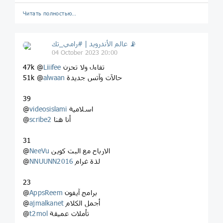
Читать полностью…
عالم الأندرويد | #رامي_تك 📡
04 October 2023 20:00
تفاءل ولا تحزن
Liiifee
47k @
حالآت وآتس جديدة
alwaan
51k @
39
اسلامية
videosislami
@
أنا هنا
scribe2
@
31
الارباح مع البت كوين
NeeVu
@
لذة غرام
NNUUNN2016
@
23
برامج آيفون
AppsReem
@
أجمل الكلام
ajmalkanet
@
تأملات عميقة
t2mol
@