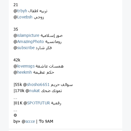
21
تربيه اطفال
trbyh
@
زوجي
Lovebsh
@
35
صور إسلامية
islampicture
@
رومانسية
AmazingPhoto
@
فكر شارد
subscribe
@
42k
همسات عاشقة
lovemsgs
@
حكم عظيمة
heekmh
@
سوالف حريم
shosho6651
|55k @
تموتك ضحك
nukat
|170k @
﹎
رقمية
SPOTFUTUR
|01K @
﹎
⚙
by» @
sccce
| Ͳo 9AM