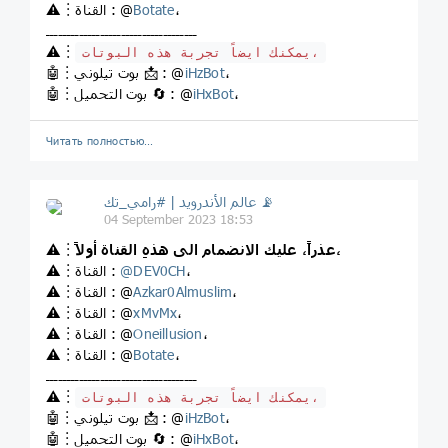
،
Botate
⚠️︙القناة : @
ــــــــــــــــــــــــــــــــــــ
⚠️︙
يمكنك ايضاً تجربة هذه البوتات،
،
iHzBot
🤖︙بوت تيلوني 📩 : @
،
iHxBot
🤖︙بوت التحميل 🔄 : @
Читать полностью…
عالم الأندرويد | #رامي_تك 📡
04 September 2023 18:53
عذراً، عليك الانضمام الى هذهِ القناة أولاً،
⚠️︙
،
DEV0CH
@
⚠️︙القناة :
،
Azkar0Almuslim
⚠️︙القناة : @
،
xMvMx
⚠️︙القناة : @
،
Oneillusion
⚠️︙القناة : @
،
Botate
⚠️︙القناة : @
ــــــــــــــــــــــــــــــــــــ
⚠️︙
يمكنك ايضاً تجربة هذه البوتات،
،
iHzBot
🤖︙بوت تيلوني 📩 : @
،
iHxBot
🤖︙بوت التحميل 🔄 : @