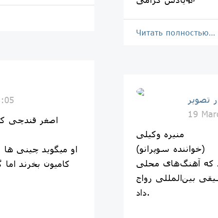
Читать полностью…
ر تصویر
8:05
19 Mar
اصغر قندچی کار
منیره وکیلی
(خواننده سوپرانو)
د که آهنگ‌های محلی
کامیون بخرند اما گ
یقی بین‌المللی رواج
داد.