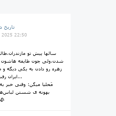
تاریخ د
 2025 22:50
سالها پیش تو مازندران،طا
شدن،ولی چون طایفه هاشون 
زهره رو دادن به یکی دیگه و 
ایران رفت هند و تو غربت مُرد...
مَحلیا میگن: وقتی خبر به
بهونه ی شستن لباس‌ها،
هیچوقت ب