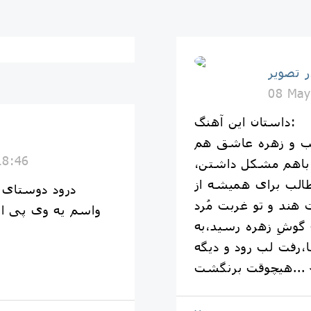
ر تصویر
08 May
داستان این آهنگ:
لب و زهره عاشق هم
18:46
باهم مشکل داشتن،
طالب برای همیشه از
درود دوستای ک
واسم یه وی پی ان
 گوشِ زهره رسید،به
رفت لب رود و دیگه
رنگشت... 🥀