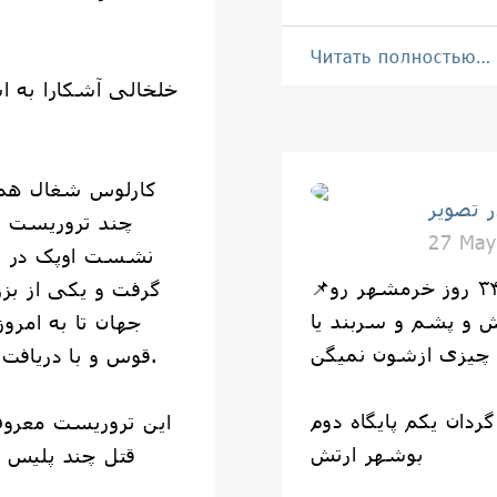
Читать полностью…
‏خلخالی آشکارا به ا
‏کارلوس شغال هما
ر تصویر
چند تروریست د
27 May
📌اینها همونایی هستن که ۳۴ روز خرمشهر رو
گرفت و یکی از بزر
 و پشم و سربند یا
جهان تا به امروز
 چیزی ازشون نمیگن
قوس و با دریافت مبلغی کلان، توانست فرار کند.
گردان یکم پایگاه دوم
‏این تروریست معرو
بوشهر ارتش
قتل چند پلیس 