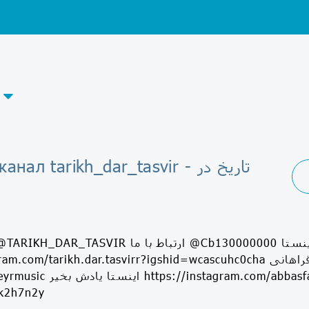
elegram-канал tarikh_dar_tasvir
https://instagram.com/tarikh.dar.tasvirr?igshid=wcascuhc0cha یادش بخی
@yadeshbekheyrmusic اینستا یاد
k2h7n2y