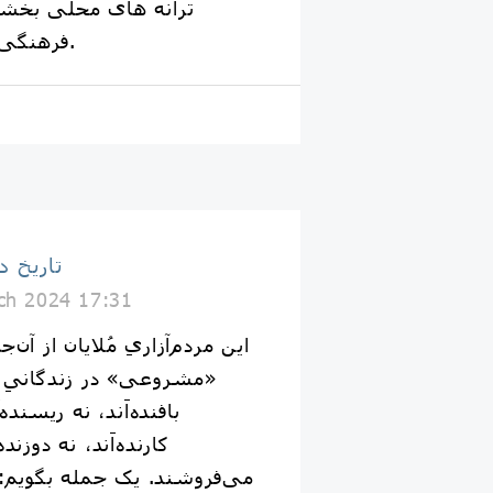
ترانه های محلی بخشی
فرهنگی هر سرزمین هستند.
تاریخ د
ch 2024 17:31
این مردم‌آزاریِ مُلایان از آن‌
«مشروعی» در زندگانیِ تو
بافنده‌اَند، نه ریسنده‌ا
کارنده‌اَند، نه دوزنده
می‌فروشند. یک جمله بگویم: هی