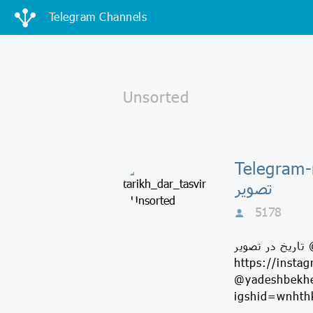
Telegram Channels
T - تاریخ در
تصویر
5178
تاریخ در تصویر @TARIKH_DAR_TASVIR ارتباط با ما @Cb130000000 اینستا
ر اقای عباس فراهانی
ش بخیر https://instagram.com/abbasfarahani2020?
igshid=wnhth