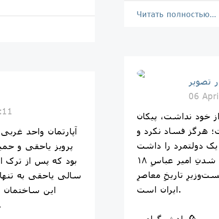
Читать полностью…
ر تصویر
06 Apr
:11
ز خود نداشت، پیکان
؛ هرگز فساد نکرد و
آپارتمان واحد غربی
پرویز یاحقی و حمی
۱۸ فروردینِ ۱۳۵۸ سالروزِ کُشته شدنِ امیر عباسِ
بود که پس از ترک ا
ت‌وزیرِ تاریخِ معاصرِ
سالی یاحقی به تنهای
ایران است.
این ساختمان ه
رزیدانس روزگ
یادش گرامی🥀