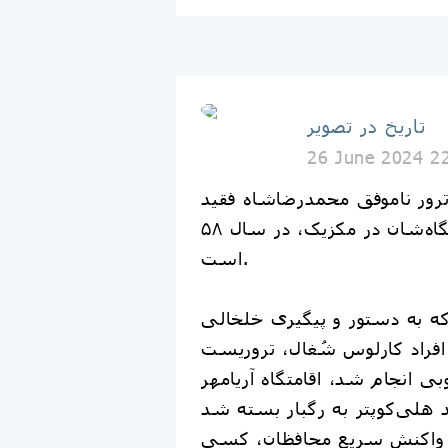
تاریخ در تصویر
26 June 2024 2
وز ترور ناموفق محمدرضاشاه فقید
و خانواده‌اش در اقامتگاه‌شان در مکزیک، در سال ۵۸
است.
که به دستور و پیگیری خلخالی
فراد کارلوس شُغال، تروریست
ی انجام شد، اقامتگاه آریامهر
د هلی‌کوپتر به رگبار بسته شد
 واکنش سریع محافظان، کسی