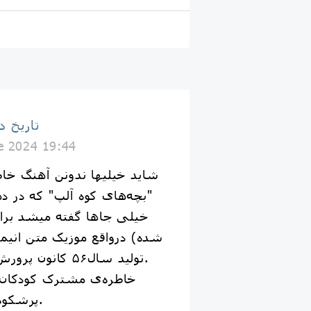
تاریخ د
e 2024 19:44
شاید خیلیها ندونن آهنگ خاطره
خیلی جاها گفته میشد برا
شده) درواقع موزیک متن انیم
تولید سال۵۶ کانون پرورش فکری کودکان است.
پرشکوه پهلوی ساخته شده.