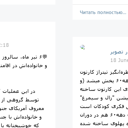
Читать полностью…
2:18
ر تصویر
‏💬۶ تیر ماه، سالر
18 Jun
‌انگیز تیتراژ کارتون
"بچه‌های کوه آلپ" که در دهه۶۰ پخش میشد (و
ی این کارتون ساخته
‏در این عملیات 
یشن "زال و سیمرغ"
توسط گروهی از ا
معروف آمریکای جنوب
‏خاطره‌ی مشترک کودکان دهه۶۰ هم در دوران
و خانواده‌اش با چن
که خوشبختانه با