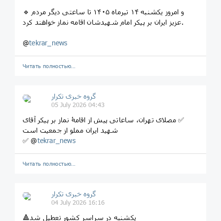
🔹 و امروز یکشنبه ۱۴ تیرماه ۱۴۰۵ تا ساعتی دیگر مردم
عزیز ایران بر پیکر امام شهیدشان اقامه نماز خواهند کرد.
@
tekrar_news
Читать полностью…
گروه خبری تکرار
05 July 2026 04:43
‏✅ مصلای تهران، ساعاتی پیش از اقامۀ نماز بر پیکر آقای
شهید ایران مملو از جمعیت است
‎✅ @
tekrar_news
Читать полностью…
گروه خبری تکرار
04 July 2026 16:16
🔺یکشنبه در سراسر کشور تعطیل شد