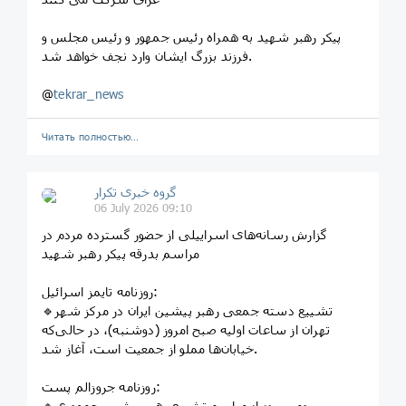
پیکر رهبر شهید به همراه رئیس جمهور و رئیس مجلس و
فرزند بزرگ ایشان وارد نجف خواهد شد.
@
tekrar_news
Читать полностью…
گروه خبری تکرار
06 July 2026 09:10
گزارش رسانه‌های اسراییلی از حضور گسترده مردم در
مراسم بدرقه پیکر رهبر شهید
روزنامه تایمز اسرائیل:
🔹تشییع دسته جمعی رهبر پیشین ایران در مرکز شهر
تهران از ساعات اولیه صبح امروز (دوشنبه)، در حالی‌که
خیابان‌ها مملو از جمعیت است، آغاز شد.
روزنامه جروزالم پست:
🔹سومین روز از مراسم تشییع رهبر پیشین جمهوری