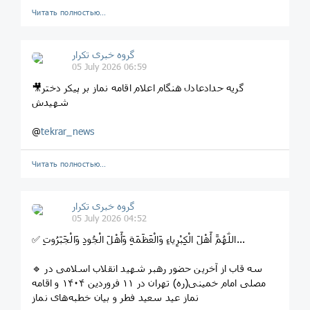
Читать полностью…
گروه خبری تکرار
05 July 2026 06:59
🎥گریه‌ حدادعادل هنگام اعلام اقامه نماز بر پیکر‌ دختر
شهیدش
@
tekrar_news
Читать полностью…
گروه خبری تکرار
05 July 2026 04:52
✅ اللّٰهُمَّ أَهْلَ الْكِبْرِياءِ وَالْعَظَمَةِ وَأَهْلَ الْجُودِ وَالْجَبَرُوتِ...
🔹 سه قاب از آخرین حضور رهبر شهید انقلاب اسلامی در
مصلی امام خمینی(ره) تهران در ۱۱ فروردین ۱۴۰۴ و اقامه
نماز عید سعید فطر و بیان خطبه‌های نماز