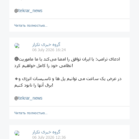
@
tekrar_news
Читать полностью…
گروه خبری تکرار
06 July 2026 16:24
🔴ادعای ترامپ: یا ایران توافق را امضا می‌کند یا ما ماموریت
نظامی خود را کامل خواهیم کرد!
🔹در عرض یک ساعت می توانیم پل ها و تاسیسات انرژی و
برق آنها را نابود کنیم!
@
tekrar_news
Читать полностью…
گروه خبری تکرار
06 July 2026 12:36