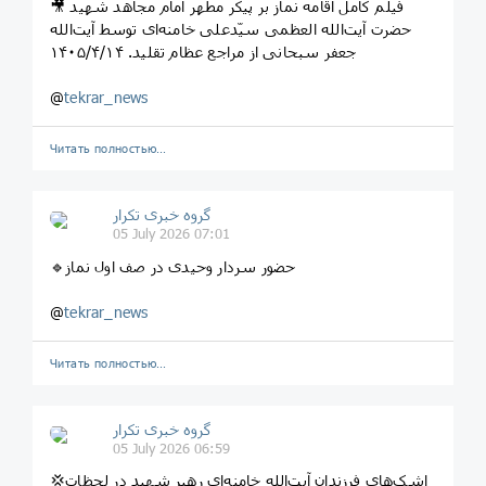
🎥 فیلم کامل اقامه نماز بر پیکر مطهر امام مجاهد شهید
حضرت آیت‌الله العظمی سیّدعلی خامنه‌ای توسط آیت‌الله
جعفر سبحانی از مراجع عظام تقلید. ۱۴۰۵/۴/۱۴
@
tekrar_news
Читать полностью…
گروه خبری تکرار
05 July 2026 07:01
🔹حضور سردار وحیدی در صف اول نماز
@
tekrar_news
Читать полностью…
گروه خبری تکرار
05 July 2026 06:59
💢اشک‌های فرزندان آیت‌الله خامنه‌ای رهبر شهید در لحظات