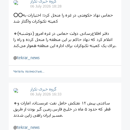
گروه خبری تکرار
06 July 2026 18:28
⭕️⭕️حماس نهاد حکومتی در غزه را منحل کرد؛ اختیارات به
کمیته تکنوکرات واگذار شد
🔹دفتر اطلاع‌رسانی دولت حماس در غزه امروز (دوشنبه)
اعلام کرد که نهاد حاکم بر این منطقه را منحل کرده و راه را
برای یک کمیته تکنوکرات برای اداره این منطقه هموار می‌کند.
@
tekrar_news
Читать полностью…
گروه خبری تکرار
06 July 2026 16:33
🔹ساعتی پیش ۱۲ نفتکش حامل نفت عربستان، امارات و
قطر که حدود ۵ ماه در خلیج فارس زمین گیر بودن از طریق
مسیر ایران راهی ژاپن شدند.
@
tekrar_news