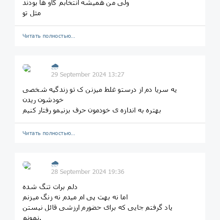
ولی من همیشه انتخابم گاو ها بودند
مثل تو
Читать полностью…
🌧
29 September 2024 13:27
یه سریا دم از درستو غلط میزنن ک تو زندگیه شخصی
خودشون ریدن
بهتره به اندازه ی خودمون حرف بزنیمو رفتار کنیم
Читать полностью…
🌧
28 September 2024 19:36
دلم برات تنگ شده
اما نه بهت پی ام میدم نه زنگ میزنم
یاد گرفتم جایی که برای حضورم ارزشی قائل نیستن
نمونم.