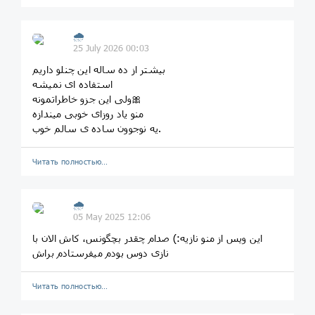
🌧
25 July 2026 00:03
بیشتر از ده ساله این چنلو داریم
استفاده ای نمیشه
ولی این جزو خاطراتمونه🎀
منو یاد روزای خوبی میندازه
یه نوجوون ساده ی سالم خوب.
Читать полностью…
🌧
05 May 2025 12:06
این ویس از منو نازیه:) صدام چقدر بچگونس، کاش الان با
نازی دوس بودم میفرستادم براش
Читать полностью…