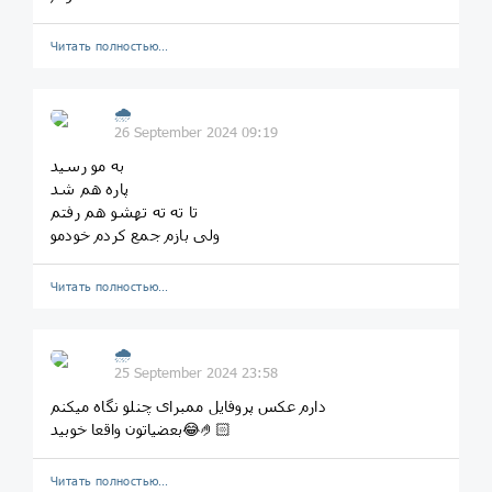
Читать полностью…
🌧
26 September 2024 09:19
به مو رسید
پاره هم شد
تا ته ته تهشو هم رفتم
ولی بازم جمع کردم خودمو
Читать полностью…
🌧
25 September 2024 23:58
دارم عکس پروفایل ممبرای چنلو نگاه میکنم
بعضیاتون واقعا خوبید😂🤌🏻
Читать полностью…