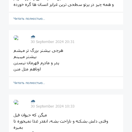
و همه چیز در پرتو سطحی ترین غرایز انسان ها گره خورده
Читать полностью…
🌧
30 September 2024 20:31
هرچی بیشتر بزرگ تر میشم
بیشتر میبینم
پدر و مادرم قهرمان نیستن
اوناهم مثل منن
Читать полностью…
🌧
30 September 2024 10:33
میگن که حیوان فیل
وقتی دلش بشکنه و ناراحت بشه، انقدر غذا نمیخوره تا
بمیره