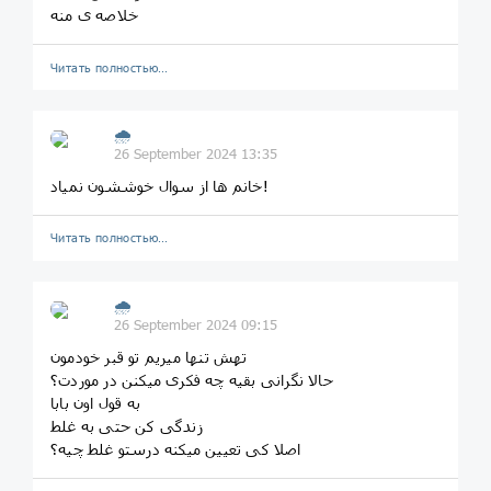
خلاصه ی منه
Читать полностью…
🌧
26 September 2024 13:35
خانم ها از سوال خوششون نمیاد!
Читать полностью…
🌧
26 September 2024 09:15
تهش تنها میریم تو قبر خودمون
حالا نگرانی بقیه چه فکری میکنن در موردت؟
به قول اون بابا
زندگی کن حتی به غلط
اصلا کی تعیین میکنه درستو غلط چیه؟