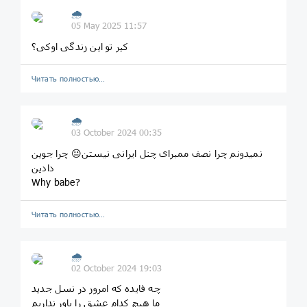
🌧
05 May 2025 11:57
کیر تو این زندگی اوکی؟
Читать полностью…
🌧
03 October 2024 00:35
نمیدونم چرا نصف ممبرای چنل ایرانی نیستن😐 چرا جوین
دادین
Why babe?
Читать полностью…
🌧
02 October 2024 19:03
چه فایده که امروز در نسل جدید
ما هیچ کدام عشق را باور نداریم