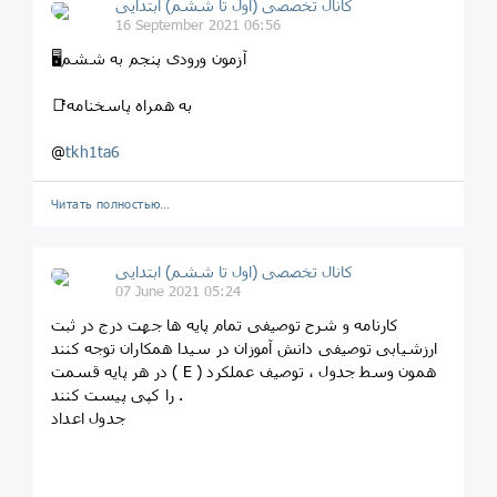
کانال تخصصی (اول تا ششم) ابتدایی
16 September 2021 06:56
📑به همراه پاسخنامه
@
tkh1ta6
Читать полностью…
کانال تخصصی (اول تا ششم) ابتدایی
07 June 2021 05:24
کارنامه و شرح توصیفی تمام پایه ها جهت درج در ثبت
ارزشیابی توصیفی دانش آموزان در سیدا همکاران توجه کنند
در هر پایه قسمت ( E ) همون وسط جدول ، توصیف عملکرد
را کپی پیست کنند .
جدول اعداد